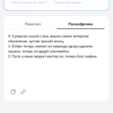
Какая основная идея?
Перескажи видео
Пересказ
Расшифровка
0
:
Суперсел сошли с ума, вышло самое читерское
обновление, кустам пришёл конец.
1
:
Ember теперь сжигает их навсегда эдгару удалили
прыжок, теперь он крадёт ультимейты.
2
:
Пусть у меня сворует мистер пи, теперь босс мафии.