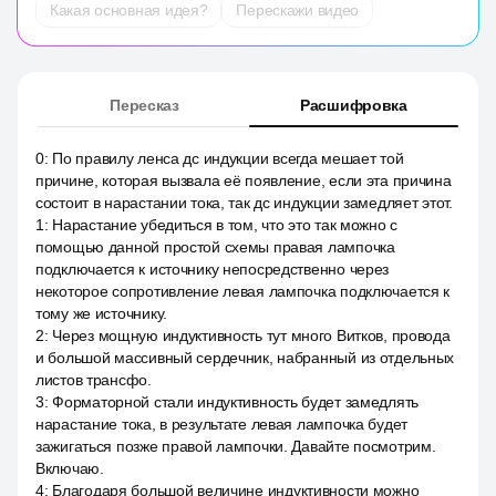
Какая основная идея?
Перескажи видео
Пересказ
Расшифровка
0
:
По правилу ленса дс индукции всегда мешает той
причине, которая вызвала её появление, если эта причина
состоит в нарастании тока, так дс индукции замедляет этот.
1
:
Нарастание убедиться в том, что это так можно с
помощью данной простой схемы правая лампочка
подключается к источнику непосредственно через
некоторое сопротивление левая лампочка подключается к
тому же источнику.
2
:
Через мощную индуктивность тут много Витков, провода
и большой массивный сердечник, набранный из отдельных
листов трансфо.
3
:
Форматорной стали индуктивность будет замедлять
нарастание тока, в результате левая лампочка будет
зажигаться позже правой лампочки. Давайте посмотрим.
Включаю.
4
:
Благодаря большой величине индуктивности можно