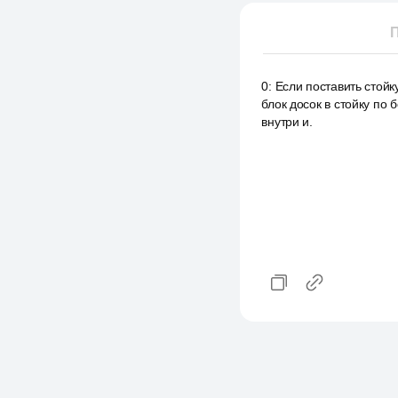
П
0
:
Если поставить стойк
блок досок в стойку по 
внутри и.