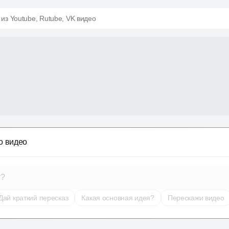
 из Youtube, Rutube, VK видео
о видео
т?
Дай краткий пересказ
Какая основная идея?
Перескажи видео