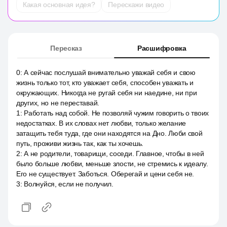
Какая основная идея?
Перескажи видео
Пересказ
Расшифровка
0
:
А сейчас послушай внимательно уважай себя и свою
жизнь только тот, кто уважает себя, способен уважать и
окружающих. Никогда не ругай себя ни наедине, ни при
других, но не переставай.
1
:
Работать над собой. Не позволяй чужим говорить о твоих
недостатках. В их словах нет любви, только желание
затащить тебя туда, где они находятся на Дно. Люби свой
путь, проживи жизнь так, как ты хочешь.
2
:
А не родители, товарищи, соседи. Главное, чтобы в ней
было больше любви, меньше злости, не стремись к идеалу.
Его не существует. Заботься. Оберегай и цени себя не.
3
:
Волнуйся, если не получил.