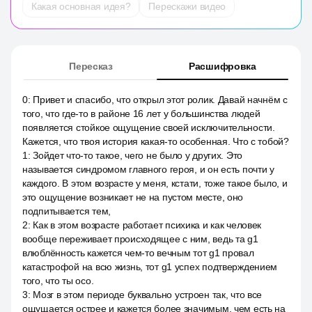
Какая основная идея?
Перескажи видео
Пересказ
Расшифровка
0
:
Привет и спасибо, что открыл этот ролик. Давай начнём с
того, что где-то в районе 16 лет у большинства людей
появляется стойкое ощущение своей исключительности.
Кажется, что твоя история какая-то особенная. Что с тобой?
1
:
Зойдет что-то такое, чего не было у других. Это
называется синдромом главного героя, и он есть почти у
каждого. В этом возрасте у меня, кстати, тоже такое было, и
это ощущение возникает не на пустом месте, оно
подпитывается тем,
2
:
Как в этом возрасте работает психика и как человек
вообще переживает происходящее с ним, ведь та g1
влюблённость кажется чем-то вечным тот g1 провал
катастрофой на всю жизнь, тот g1 успех подтверждением
того, что ты осо.
3
:
Мозг в этом периоде буквально устроен так, что все
ощущается острее и кажется более значимым, чем есть на