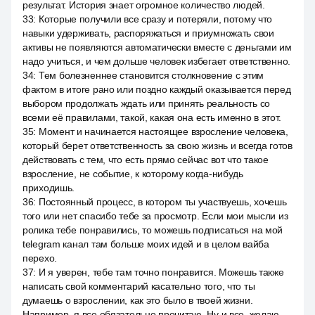
результат. История знает огромное количество людей.
33
:
Которые получили все сразу и потеряли, потому что
навыки удерживать, распоряжаться и приумножать свои
активы не появляются автоматически вместе с деньгами им
надо учиться, и чем дольше человек избегает ответственно.
34
:
Тем болезненнее становится столкновение с этим
фактом в итоге рано или поздно каждый оказывается перед
выбором продолжать ждать или принять реальность со
всеми её правилами, такой, какая она есть именно в этот.
35
:
Момент и начинается настоящее взросление человека,
который берет ответственность за свою жизнь и всегда готов
действовать с тем, что есть прямо сейчас вот что такое
взросление, не событие, к которому когда-нибудь
приходишь.
36
:
Постоянный процесс, в котором ты участвуешь, хочешь
того или нет спасибо тебе за просмотр. Если мои мысли из
ролика тебе понравились, то можешь подписаться на мой
telegram канал там больше моих идей и в целом вайба
перехо.
37
:
И я уверен, тебе там точно понравится. Можешь также
написать свой комментарий касательно того, что ты
думаешь о взрослении, как это было в твоей жизни.
Например, я все обязательно прочитаю. Ну и все, желаю