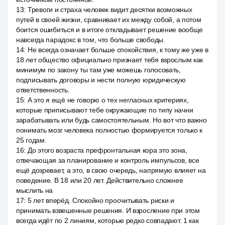
13
:
Тревоги и страха человек видит десятки возможных
путей в своей жизни, сравнивает их между собой, а потом
боится ошибиться и в итоге откладывает решение вообще
навсегда парадокс в том, что больше свободы.
14
:
Не всегда означает больше спокойствия, к тому же уже в
18 лет общество официально признает тебя взрослым как
минимум по закону ты там уже можешь голосовать,
подписывать договоры и нести полную юридическую
ответственность.
15
:
А это я ещё не говорю о тех негласных критериях,
которые приписывают тебе окружающие по типу начни
зарабатывать или будь самостоятельным. Но вот что важно
понимать мозг человека полностью формируется только к
25 годам.
16
:
До этого возраста префронтальная кора это зона,
отвечающая за планирование и контроль импульсов, все
ещё дозревает, а это, в свою очередь, напрямую влияет на
поведение. В 18 или 20 лет. Действительно сложнее
мыслить на
17
:
5 лет вперёд. Спокойно просчитывать риски и
принимать взвешенные решения. И взросление при этом
всегда идёт по 2 линиям, которые редко совпадают. 1 как