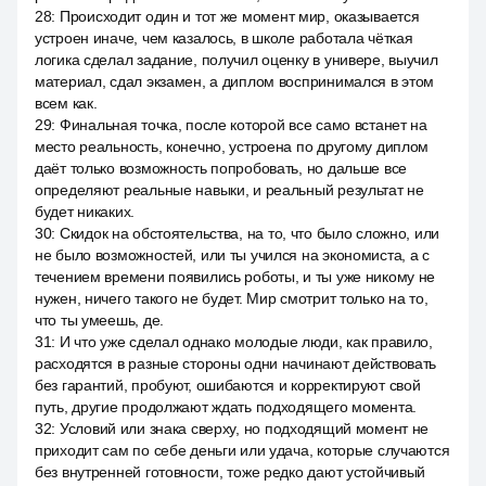
28
:
Происходит один и тот же момент мир, оказывается
устроен иначе, чем казалось, в школе работала чёткая
логика сделал задание, получил оценку в универе, выучил
материал, сдал экзамен, а диплом воспринимался в этом
всем как.
29
:
Финальная точка, после которой все само встанет на
место реальность, конечно, устроена по другому диплом
даёт только возможность попробовать, но дальше все
определяют реальные навыки, и реальный результат не
будет никаких.
30
:
Скидок на обстоятельства, на то, что было сложно, или
не было возможностей, или ты учился на экономиста, а с
течением времени появились роботы, и ты уже никому не
нужен, ничего такого не будет. Мир смотрит только на то,
что ты умеешь, де.
31
:
И что уже сделал однако молодые люди, как правило,
расходятся в разные стороны одни начинают действовать
без гарантий, пробуют, ошибаются и корректируют свой
путь, другие продолжают ждать подходящего момента.
32
:
Условий или знака сверху, но подходящий момент не
приходит сам по себе деньги или удача, которые случаются
без внутренней готовности, тоже редко дают устойчивый