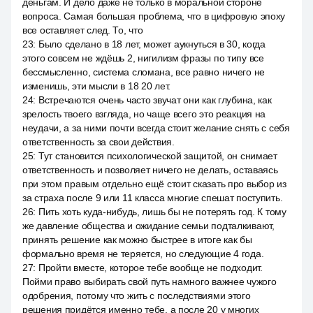
деньгам. И дело даже не только в моральной стороне
вопроса. Самая большая проблема, что в цифровую эпоху
все оставляет след. То, что
23
:
Было сделано в 18 лет, может аукнуться в 30, когда
этого совсем не ждёшь 2, нигилизм фразы по типу все
бессмысленно, система сломана, все равно ничего не
изменишь, эти мысли в 18 20 лет.
24
:
Встречаются очень часто звучат они как глубина, как
зрелость твоего взгляда, но чаще всего это реакция на
неудачи, а за ними почти всегда стоит желание снять с себя
ответственность за свои действия.
25
:
Тут становится психологической защитой, он снимает
ответственность и позволяет ничего не делать, оставаясь
при этом правым отдельно ещё стоит сказать про выбор из
за страха после 9 или 11 класса многие спешат поступить.
26
:
Пить хоть куда-нибудь, лишь бы не потерять год. К тому
же давление общества и ожидание семьи подталкивают,
принять решение как можно быстрее в итоге как бы
формально время не теряется, но следующие 4 года.
27
:
Пройти вместе, которое тебе вообще не подходит.
Пойми право выбирать свой путь намного важнее чужого
одобрения, потому что жить с последствиями этого
решения придётся именно тебе, а после 20 у многих