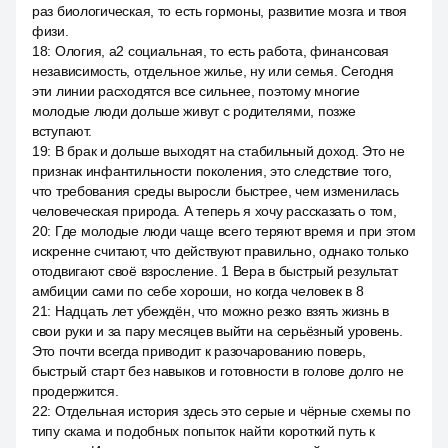
раз биологическая, то есть гормоны, развитие мозга и твоя
физи.
18
:
Ология, a2 социальная, то есть работа, финансовая
независимость, отдельное жилье, ну или семья. Сегодня
эти линии расходятся все сильнее, поэтому многие
молодые люди дольше живут с родителями, позже
вступают.
19
:
В брак и дольше выходят на стабильный доход. Это не
признак инфантильности поколения, это следствие того,
что требования среды выросли быстрее, чем изменилась
человеческая природа. А теперь я хочу рассказать о том,
20
:
Где молодые люди чаще всего теряют время и при этом
искренне считают, что действуют правильно, однако только
отодвигают своё взросление. 1 Вера в быстрый результат
амбиции сами по себе хороши, но когда человек в 8
21
:
Надцать лет убеждён, что можно резко взять жизнь в
свои руки и за пару месяцев выйти на серьёзный уровень.
Это почти всегда приводит к разочарованию поверь,
быстрый старт без навыков и готовности в голове долго не
продержится.
22
:
Отдельная история здесь это серые и чёрные схемы по
типу скама и подобных попыток найти короткий путь к