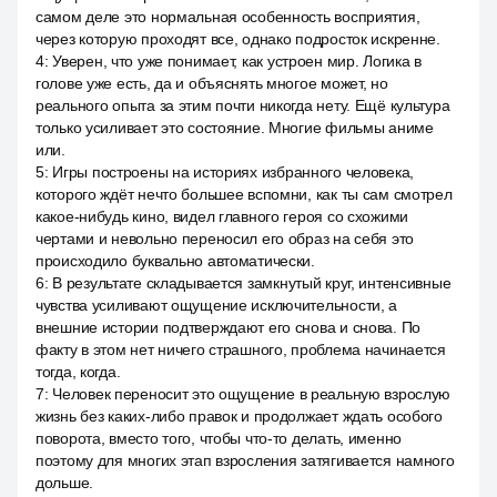
самом деле это нормальная особенность восприятия,
через которую проходят все, однако подросток искренне.
4
:
Уверен, что уже понимает, как устроен мир. Логика в
голове уже есть, да и объяснять многое может, но
реального опыта за этим почти никогда нету. Ещё культура
только усиливает это состояние. Многие фильмы аниме
или.
5
:
Игры построены на историях избранного человека,
которого ждёт нечто большее вспомни, как ты сам смотрел
какое-нибудь кино, видел главного героя со схожими
чертами и невольно переносил его образ на себя это
происходило буквально автоматически.
6
:
В результате складывается замкнутый круг, интенсивные
чувства усиливают ощущение исключительности, а
внешние истории подтверждают его снова и снова. По
факту в этом нет ничего страшного, проблема начинается
тогда, когда.
7
:
Человек переносит это ощущение в реальную взрослую
жизнь без каких-либо правок и продолжает ждать особого
поворота, вместо того, чтобы что-то делать, именно
поэтому для многих этап взросления затягивается намного
дольше.