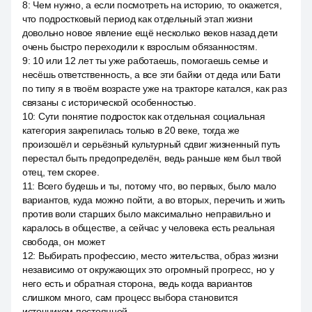
8
:
Чем нужно, а если посмотреть на историю, то окажется,
что подростковый период как отдельный этап жизни
довольно новое явление ещё несколько веков назад дети
очень быстро переходили к взрослым обязанностям.
9
:
10 или 12 лет ты уже работаешь, помогаешь семье и
несёшь ответственность, а все эти байки от деда или Бати
по типу я в твоём возрасте уже на тракторе катался, как раз
связаны с исторической особенностью.
10
:
Сути понятие подросток как отдельная социальная
категория закрепилась только в 20 веке, тогда же
произошёл и серьёзный культурный сдвиг жизненный путь
перестал быть предопределён, ведь раньше кем был твой
отец, тем скорее.
11
:
Всего будешь и ты, потому что, во первых, было мало
вариантов, куда можно пойти, а во вторых, перечить и жить
против воли старших было максимально неправильно и
каралось в обществе, а сейчас у человека есть реальная
свобода, он может
12
:
Выбирать профессию, место жительства, образ жизни
независимо от окружающих это огромный прогресс, но у
него есть и обратная сторона, ведь когда вариантов
слишком много, сам процесс выбора становится
источником постоянной.