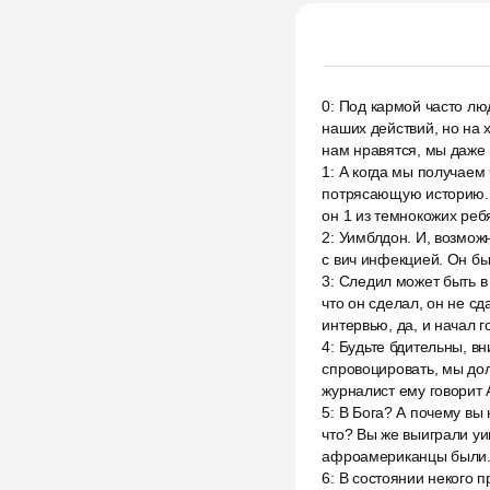
0
:
Под кармой часто лю
наших действий, но на 
нам нравятся, мы даже 
1
:
А когда мы получаем 
потрясающую историю. 
он 1 из темнокожих реб
2
:
Уимблдон. И, возможн
с вич инфекцией. Он бы
3
:
Следил может быть в 
что он сделал, он не с
интервью, да, и начал г
4
:
Будьте бдительны, вн
спровоцировать, мы дол
журналист ему говорит А
5
:
В Бога? А почему вы 
что? Вы же выиграли уи
афроамериканцы были
6
:
В состоянии некого п