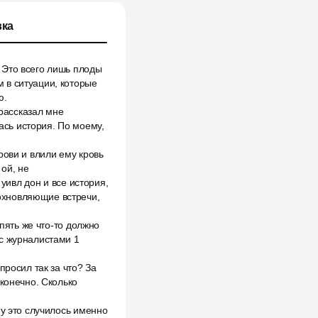
ка
 Это всего лишь плоды
 в ситуации, которые
ю.
 рассказал мне
сь история. По моему,
рови и влили ему кровь
 ой, не
 уивл дон и все история,
дохновляющие встречи,
опять же что-то должно
 с журналистами 1
просил так за что? За
 конечно. Сколько
му это случилось именно