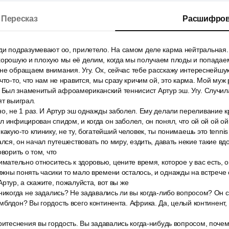
Пересказ
Расшифров
ди подразумевают оо, прилетело. На самом деле карма нейтральная.
хорошую и плохую мы её делим, когда мы получаем плоды и попадаем
не обращаем внимания. Угу. Ох, сейчас тебе расскажу интереснейшу
что-то, что нам не нравится, мы сразу кричим ой, это карма. Мой муж
Был знаменитый афроамериканский теннисист Артур эш. Угу. Случила
ят выиграл.
о, не 1 раз. И Артур эш однажды заболел. Ему делали переливание к
л инфицирован спидом, и когда он заболел, он понял, что ой ой ой ой
какую-то клинику, не ту, богатейший человек, ты понимаешь это tennis
дался, он начал путешествовать по миру, ездить, давать некие такие в
оворить о том, что
имательно относитесь к здоровью, цените время, которое у вас есть, 
жны понять часики то мало времени осталось, и однажды на встрече
ртур, а скажите, пожалуйста, вот вы же
никогда не задались? Не задавались ли вы когда-либо вопросом? Он с
мблдон? Вы гордость всего континента. Африка. Да, целый континент,
.
ритеснения вы гордость. Вы задавались когда-нибудь вопросом, поче