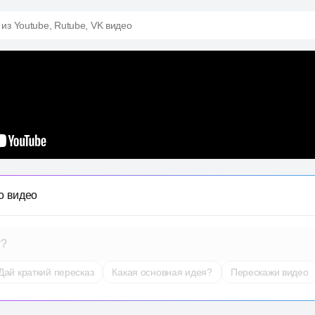
 из Youtube, Rutube, VK видео
о видео
т?
Дай краткий пересказ
Какая основная идея?
Перескажи видео