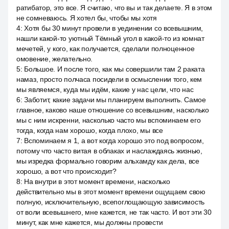
ратибатор, это все. Я считаю, что вы и так делаете. Я в этом
не сомневаюсь. Я хотел бы, чтобы мы хотя
4
:
Хотя бы 30 минут провели в уединении со всевышним,
нашли какой-то уютный Тёмный угол в какой-то из комнат
мечетей, у кого, как получается, сделали полноценное
омовение, желательно.
5
:
Большое. И после того, как мы совершили там 2 раката
намаз, просто полчаса посидели в осмыслении того, кем
мы являемся, куда мы идём, какие у нас цели, что нас
6
:
Заботит, какие задачи мы планируем выполнить. Самое
главное, каково наше отношение со всевышним, насколько
мы с ним искренни, насколько часто мы вспоминаем его
тогда, когда нам хорошо, когда плохо, мы все
7
:
Вспоминаем я 1, а вот когда хорошо это под вопросом,
потому что часто витая в облаках и наслаждаясь жизнью,
мы изредка формально говорим альхамду как дела, все
хорошо, а вот что происходит?
8
:
На внутри в этот момент времени, насколько
действительно мы в этот момент времени ощущаем свою
полную, исключительную, всепоглощающую зависимость
от воли всевышнего, мне кажется, не так часто. И вот эти 30
минут, как мне кажется, мы должны провести