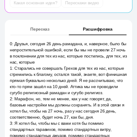
Какая основная идея?
Перескажи видео
Пересказ
Расшифровка
0
:
Друзья, сегодня 26 день рамадана, и, наверное, было бы
непростительной ошибкой, если бы мы не провели 27 ночь
в поклонении для тех из нас, которые постились, для тех, из
нас, которые
1
:
Старались не совершать Грехов для тех из нас, которые
стремились к благому, остался такой, знаете, вот финишная
прямая буквально несколько дней. Я не рассчитываю, что
кто-то прям зашёл на 10 дней. Аттика мы не проводили
сугубо религиозный рамадан и сугубо религиоз.
2
:
Марафон, но, тем не менее, как у нас говорят, да,
базовые настройки мы должны сохранять. И в этой связи я
хотел бы, чтобы на 27 ночь, раз у нас сегодня 26 день,
соответственно, будет ночь 27, как бы, дня.
3
:
Я хотел бы, чтобы мы с вами хотя бы помимо
стандартных таравихов, помимо стандартных витру,
помимо стандартных джудов, помимо стандартных