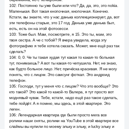
102
:
Постоянно ты уже были или что? Да, да, это, это nokia.
Маленькая. Вот такая кнопочная, кнопочная. Конечно.
Кстати, вы знаете, что у нас данька коллекционирует, да, вот
эти телефоны старые, это 17 год. Данька уже данька был,
есть, есть он на этой фотосесси.
103
:
Тоже был. Мам, посмотрите, я 15. Это ты, мам, это
твоя сестра. А че с тобой? Я вчера увидела, когда эту
фотографию я тебе хотела сказать. Может, мне ещё раз так
сделать?
104
:
0, 0. Че ты такая худая тут какая то какая-то больная
тут, понимаешь? А вот ты какая-то чепушила. Нет, не знаю,
как будто больное лицо. Нет, причёска красивая. Я не могу
понять, что с лицом. Это самсунг фоткал. Это андроид
телефон.
105
:
Господи, тут у меня что с лицом? Что это вообще? Это
кто такой? Это какой то какой-то Валера, я тут просто вот
моднявый чувак. Тебе, кстати, надо ещё раз такое сделать,
тебе пойдёт. А я помню, мы здесь, в этой квартире. Это
леген.
106
:
Легендарная квартира где были просто мега все
ролики наши сняты, ролики на YouTube в этой квартире все
слаймы вы купили по моему эльку и эльку, и lucky эльку и