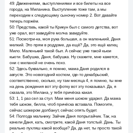
49
:
Движениями, выступлениями и все билеты на все
города, на Миланина. Выступление тоже там, а мы
переходим к следующему сыночку номер 2. Вот давайте
теперь поржём.
50
:
Представь, какой ты Крикун был с самого детства, вот
уже орал, вот завидуйте молча завидуйте.
51
:
Посмотри-ка, моя рука большая, а он маленький, Даня
мелкий. Это прям в роддоме, да ещё? Да, это ещё капец
Мило. Маленький такой был. А сейчас уже такой кьюи
кьюти. Бабушка, Даня, бабушка. Ну скажите, мне кажется,
они с миланой не очень похо.
52
:
Здесь буквально, я помню, мама Даня родился в
августе. Это новогодний костюм, где-то декабрьский,
соответственно, сколько, ну там месяца 4, я помню, ты мне
на день рождения вот эту фотку вот эту показывал. Да, я
сказала, это Милана, у тебя причёска какая.
53
:
1, 1 раз сел за стул. Мам меня шоком ударил. Да мама
тебя шоком, билла, чтоб причёска вставала. Помогите,
сейчас шокером долбанут, сейчас опять будет.
54
:
Полгода мальчику. Зайчик Даня попрыгайчик. Так, на
качели Даня, кать, смотрите, какой Даня толстый. Дань. Ты
реально пухляш какой вообще? Да, да нет, ты просто такой