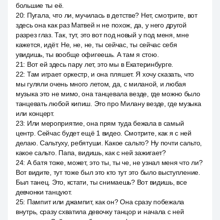
большие ты её.
20
:
Пугала, что ли, мучилась в детстве? Нет, смотрите, вот
здесь она как раз Матвей н не похож, да, у него другой
разрез глаз. Так, тут, это вот под новый у под меня, мне
кажется, идёт. Не, не, не, ты сейчас, ты сейчас себя
увидишь, ты вообще офигеешь. А там я стою.
21
:
Вот ей здесь пару лет, это мы в Екатеринбурге.
22
:
Там играет оркестр, и она пляшет. Я хочу сказать, что
мы гуляли очень много летом, да, с миланой, и любая
музыка это не мимо, она танцевала везде, где можно было
танцевать любой кипиш. Это про Милану везде, где музыка
или концерт.
23
:
Или мероприятие, она прям туда бежала в самый
центр. Сейчас будет ещё 1 видео. Смотрите, как я с ней
делаю. Сальтуху, ребятуши. Какое сальто? Ну почти сальто,
какое сальто. Папа, видишь, как с ней зажигает?
24
:
А батя тоже, может, это ты, ты че, не узнал меня что ли?
Вот видите, тут тоже был это кто тут это было выступление.
Был танец. Это, кстати, ты снимаешь? Вот видишь, все
девчонки танцуют.
25
:
Пампит или джампит, как он? Она сразу побежала
внутрь, сразу схватила девочку танцор и начала с ней