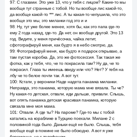
97
:
С глазами. Это уже 13, что у тебя с лицом? Какие-то мы
вообще тут странные с тобой. Но ты вообще лис какой-то,
да вообще какой-то *** лис. А ты какая-то чепушила, что это
вообще это мы, это миланки год это и и
98
:
Ну, тут уже более менее, хотя бы, как это папа где-то
ему 2 года назад, где-то. Да нет, он вообще другой. Это 13
год. Видите, у меня причёсочка, чайка летит,
сфотографируй меня, как будто я в небо смотрю, да.
99
:
Фотографируй меня, как будто я подарок открываю, а
там пустая коробка. Да, это же фотосессия. Так такая же
фотка, как у тебя, что, че то покрасила там? Ну да, че то
покрасил. Глаза ты имеешь ввиду или что? Нет? У тебя на
лбу че то белое почти так. А вот тут.
100
:
Кстати, у вероники Наде надета панамка миланки.
Неправда, это панамка, которую мама мне вязала. Ты че?
Ну какая-то детская, отвали, иди дальше, привали. Слышь,
вот опять панамка детская красивая панамка, которую
связала мне моя мама.
101
:
Отвали. А где ты? На пароме? Где-то мы с тобой
катались на кораблике в Турцию поехали. Милане 2 с
половиной года было. Даньки ещё не было. Слышь, тебя
вообще ещё в помине не было обоюдно. А вот я уже
беременна, но с телефоном.