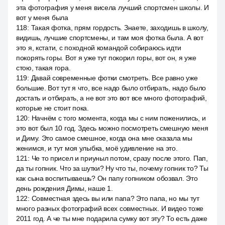
эта фотография у меня висела лучший спортсмен школы. И
вот у меня была
118
:
Такая фотка, прям гордость. Знаете, заходишь в школу,
видишь, лучшие спортсмены, и там моя фотка была. А вот
это я, кстати, с походной командой собираюсь идти
покорять горы. Вот я уже тут покорил горы, вот он, я уже
стою, такая гора.
119
:
Давай современные фотки смотреть. Все равно уже
большие. Вот тут я что, все надо было отбирать, надо было
достать и отбирать, а не вот это вот все много фотографий,
которые не стоит пока.
120
:
Начнём с того момента, когда мы с ним поженились, и
это вот был 10 год. Здесь можно посмотреть смешную меня
и Диму. Это самое смешное, когда она мне сказала мы
женимся, и тут моя улыбка, моё удивление на это.
121
:
Че то присел и приуныл потом, сразу после этого. Пап,
да ты гопник. Что за шутки? Ну что ты, почему гопник то? Ты
как сына воспитываешь? Он папу гопником обозвал. Это
день рождения Димы, наше 1.
122
:
Совместная здесь вы или папа? Это папа, но мы тут
много разных фотографий всех совместных. И видео тоже
2011 год. А че ты мне подарила сумку вот эту? То есть даже