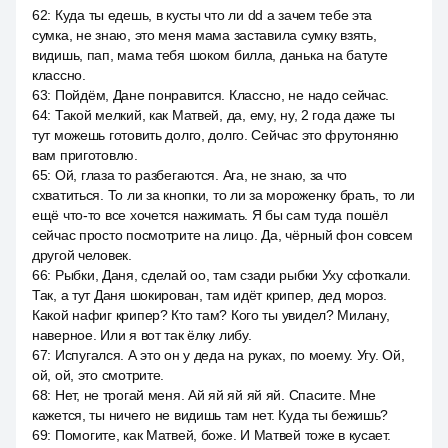
62
:
Куда ты едешь, в кусты что ли dd а зачем тебе эта
сумка, не знаю, это меня мама заставила сумку взять,
видишь, пап, мама тебя шоком билла, данька на батуте
классно.
63
:
Пойдём, Дане понравится. Классно, не надо сейчас.
64
:
Такой мелкий, как Матвей, да, ему, ну, 2 года даже ты
тут можешь готовить долго, долго. Сейчас это фрутоняню
вам приготовлю.
65
:
Ой, глаза то разбегаются. Ага, не знаю, за что
схватиться. То ли за кнопки, то ли за мороженку брать, то ли
ещё что-то все хочется нажимать. Я бы сам туда пошёл
сейчас просто посмотрите на лицо. Да, чёрный фон совсем
другой человек.
66
:
Рыбки, Даня, сделай оо, там сзади рыбки Уху сфоткали.
Так, а тут Даня шокирован, там идёт крипер, дед мороз.
Какой нафиг крипер? Кто там? Кого ты увидел? Милану,
наверное. Или я вот так ёлку либу.
67
:
Испугался. А это он у деда на руках, по моему. Угу. Ой,
ой, ой, это смотрите.
68
:
Нет, не трогай меня. Ай яй яй яй яй. Спасите. Мне
кажется, ты ничего не видишь там нет. Куда ты бежишь?
69
:
Помогите, как Матвей, боже. И Матвей тоже в кусает.