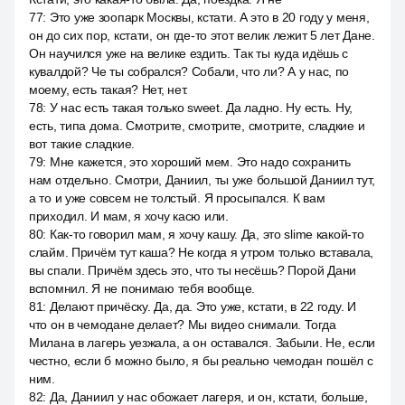
77
:
Это уже зоопарк Москвы, кстати. А это в 20 году у меня,
он до сих пор, кстати, он где-то этот велик лежит 5 лет Дане.
Он научился уже на велике ездить. Так ты куда идёшь с
кувалдой? Че ты собрался? Собали, что ли? А у нас, по
моему, есть такая? Нет, нет.
78
:
У нас есть такая только sweet. Да ладно. Ну есть. Ну,
есть, типа дома. Смотрите, смотрите, смотрите, сладкие и
вот такие сладкие.
79
:
Мне кажется, это хороший мем. Это надо сохранить
нам отдельно. Смотри, Даниил, ты уже большой Даниил тут,
а то и уже совсем не толстый. Я просыпался. К вам
приходил. И мам, я хочу касю или.
80
:
Как-то говорил мам, я хочу кашу. Да, это slime какой-то
слайм. Причём тут каша? Не когда я утром только вставала,
вы спали. Причём здесь это, что ты несёшь? Порой Дани
вспомнил. Я не понимаю тебя вообще.
81
:
Делают причёску. Да, да. Это уже, кстати, в 22 году. И
что он в чемодане делает? Мы видео снимали. Тогда
Милана в лагерь уезжала, а он оставался. Забыли. Не, если
честно, если б можно было, я бы реально чемодан пошёл с
ним.
82
:
Да, Даниил у нас обожает лагеря, и он, кстати, больше,