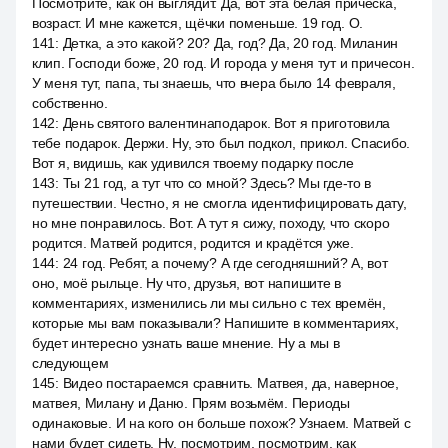
Посмотрите, как он выглядит. Да, вот эта белая причёска,
возраст. И мне кажется, щёчки поменьше. 19 год. О.
141
:
Детка, а это какой? 20? Да, год? Да, 20 год. Миланин
клип. Господи боже, 20 год. И города у меня тут и причесон.
У меня тут, папа, ты знаешь, что вчера было 14 февраля,
собственно.
142
:
День святого валентинаподарок. Вот я приготовила
тебе подарок. Держи. Ну, это был подкол, прикол. Спасибо.
Вот я, видишь, как удивился твоему подарку после
143
:
Ты 21 год, а тут что со мной? Здесь? Мы где-то в
путешествии. Честно, я не смогла идентифицировать дату,
но мне понравилось. Вот. А тут я сижу, походу, что скоро
родится. Матвей родится, родится и крадётся уже.
144
:
24 год. Ребят, а почему? А где сегодняшний? А, вот
оно, моё рыльце. Ну что, друзья, вот напишите в
комментариях, изменились ли мы сильно с тех времён,
которые мы вам показывали? Напишите в комментариях,
будет интересно узнать ваше мнение. Ну а мы в
следующем
145
:
Видео постараемся сравнить. Матвея, да, наверное,
матвея, Милану и Даню. Прям возьмём. Периоды
одинаковые. И на кого он больше похож? Узнаем. Матвей с
нами будет сидеть. Ну, посмотрим, посмотрим, как