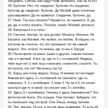
танцевать. Сейчас они будут тоже флексить, она че то ест.
26
:
Булочка. Нет, это сердечко. Булочка это сердечко,
булочка да сердечко, булочка. Да Матвей даже понятнее
разговаривает. Да не нравится. Сердечки, булочки, да.
27
:
Ничё. Так она лопаете? Нравится, не нравится. А, да,
да, да, я хотел сказать. Положи, скажи, Матвей, реально.
28
:
Балуешься я и голос.
29
:
Смотри, смотри, че она делает. Милана, Милана. Не
балуйся, как Матвей. Не люблю, не люблю. В общем, по
костюму вы поняли, что это примерно тот же самый
возраст. Это, кстати, по моему, где-то мы в Турции.
30
:
Посмотрите на меня, какая я другая, совсем мелкая
там и я мелкий. А вот, ну, где-то 2 с половиной. Видишь,
тебя ещё нет, у неё лицо написано, помогите, спасите. Ты
её пугала, что ли? Мучилась так тут.
31
:
Борщ или плов, видать, борщ. И мамам тут молодая.
Мамам вот здесь 2 с половиной на самокате, где-то,
наверное, 3, 3 с копейками, 3 тоже 3. Ну не в 3, но начал
кататься где-то в такой, ну она вот ему 3 с копейка.
32
:
Здесь 3 с копейками. Почему я здесь беременная? Это
фотосессия была. Это пузыри. Она пускает. Забудьте, что
ты смеёшься над сестрой. Она Эльза, между прочим.
33
:
Это, короче, 16 год, и это её день рождения. То есть ей