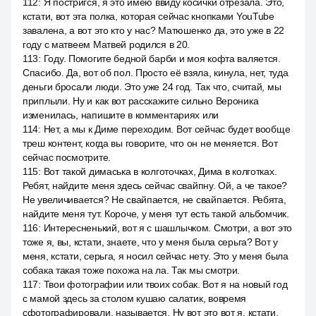
112
:
Я постригся, я это имею ввиду косички отрезала. Это,
кстати, вот эта полка, которая сейчас кнопками YouTube
завалена, а вот это кто у нас? Матюшенко да, это уже в 22
году с матвеем Матвей родился в 20.
113
:
Году. Помогите бедной барби и моя кофта валяется.
Спасибо. Да, вот об пол. Просто её взяла, кинула, нет, туда
деньги бросали люди. Это уже 24 год. Так что, считай, мы
приплыли. Ну и как вот расскажите сильно Вероника
изменилась, напишите в комментариях или
114
:
Нет, а мы к Диме переходим. Вот сейчас будет вообще
треш контент, когда вы говорите, что он не меняется. Вот
сейчас посмотрите.
115
:
Вот такой димаська в колготочках, Дима в колготках.
Ребят, найдите меня здесь сейчас свайпну. Ой, а че такое?
Не увеличивается? Не свайпается, не свайпается. Ребята,
найдите меня тут. Короче, у меня тут есть такой альбомчик.
116
:
Интересненький, вот я с шашлычком. Смотри, а вот это
тоже я, вы, кстати, знаете, что у меня была серьга? Вот у
меня, кстати, серьга, я носил сейчас нету. Это у меня была
собака такая тоже похожа на ла. Так мы смотри.
117
:
Твои фотографии или твоих собак. Вот я на новый год
с мамой здесь за столом кушаю салатик, вовремя
сфотографировали, называется. Ну вот это вот я, кстати,