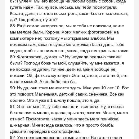
87
:
Гуляем. Мы его вообще не Любим брать с собой, когда
гулять идём. Так, ну все, моська, мы тебя посмотрели.
Кстати, дань, ты готов посмотреть, какая была я маленькая,
да? Так, ребята, ну что?
88
:
Ещё самое интересное, мы ж себя не показали, какие
мы мелкие были. Короче, моих мелких фотографий на
компьютере нет, поэтому мы открываем альбом. Мы
покажем вам, какая я супер мега мелкая была дань. Тебе
видно, чтоб ты понимал это, мама, когда смотришь на такие
89
:
Фотографии, думаешь? Ну неужели реально такими
были? Господи боже ты мой, слушайте, ну мне кажется, я
не похожа на детей, точнее, дети на меня вообще не
похожи. Ой, фотка отсутствует. Это ты, это я, а это твой, это
папа с мамой. А это баба, это ба.
90
:
Ну да, они тоже меняются здесь. Мне уже 10 лет 10. Вот
это поворот. Маленькая, детский садик, снежинка. Все как
обычно. Это я уже в 1 школу пошла, это я, да.
91
:
Это вот мне 11, у тебя все ноги в синяках. Ну, я всегда
бегала очень много, падала, прыгала, лазила. Может, мама
от нас? Посмотрите, какая у меня здесь мега причёска
шикарная. Мне всегда казалось, что я просто бомба.
Давайте перейдём к фотографиям.
92
:
Уже непосредственно в компьютере. Вот это я перед