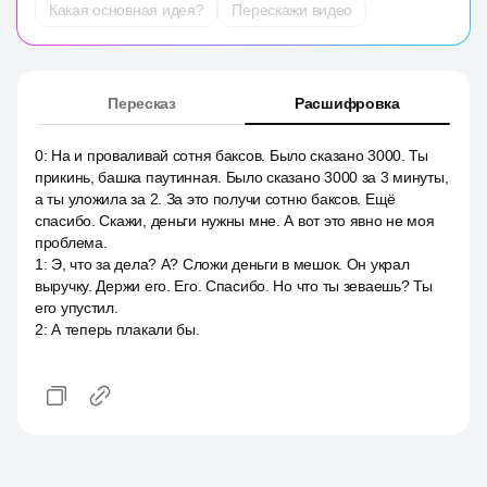
Какая основная идея?
Перескажи видео
Пересказ
Расшифровка
0
:
На и проваливай сотня баксов. Было сказано 3000. Ты
прикинь, башка паутинная. Было сказано 3000 за 3 минуты,
а ты уложила за 2. За это получи сотню баксов. Ещё
спасибо. Скажи, деньги нужны мне. А вот это явно не моя
проблема.
1
:
Э, что за дела? А? Сложи деньги в мешок. Он украл
выручку. Держи его. Его. Спасибо. Но что ты зеваешь? Ты
его упустил.
2
:
А теперь плакали бы.