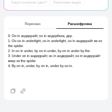
Какая основная идея?
Перескажи видео
Пересказ
Расшифровка
0
:
Он in андеррайт, он in андербека, дер.
1
:
Он он in underlight, он in underlight, он in андеррайт ве из
the spider.
2
:
In on in under, by on in under, by on in under by fire.
3
:
Under on in андеррайт, он in андеррайт, он in андеррайт
веер из the spider.
4
:
By on in, under, by on in, under by он in.