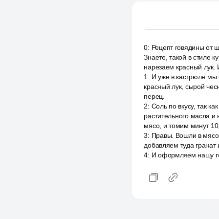
0
:
Рецепт говядины от ш
Знаете, такой в стиле 
нарезаем красный лук.
1
:
И уже в кастрюле мы
красный лук, сырой чес
перец.
2
:
Соль по вкусу, так к
растительного масла и
мясо, и томим минут 10
3
:
Правы. Вошли в мясо
добавляем туда гранат 
4
:
И оформляем нашу го