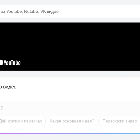
 из Youtube, Rutube, VK видео
о видео
т?
Дай краткий пересказ
Какая основная идея?
Перескажи видео