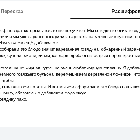
Пересказ
Расшифров
еф повара, который у вас точно получится. Мы сегодня готовим говяд
кучмачи мы уже заранее отварили и нарезали на маленькие кусочки т
 Измельчаем ещё добавочно и
 собираем это блюдо значит нарезанная говядина, обжаренный заран
нок, сунели, хмели, кинзы, кондари, дроблёный острый перец, красны
ак говядина не жирная, здесь не очень любят жирную говядину. Я добав
 немного говяжьего бульона, перемешиваем деревянной ложечкой, чт
, чтобы
, выкладываем на кеты. И вот мы чем оформляем это блюдо нашинко
и кинзу, обязательно добавляем сюда уксус.
вядину пахо.