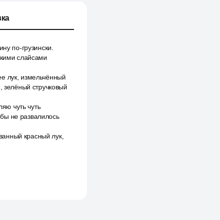
ка
ину по-грузински.
онкими слайсами
ее лук, измельчённый
й, зелёный стручковый
ляю чуть чуть
обы не развалилось
ванный красный лук,