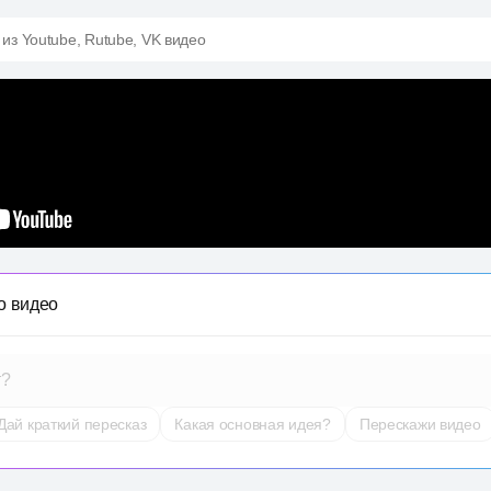
 из Youtube, Rutube, VK видео
о видео
т?
Дай краткий пересказ
Какая основная идея?
Перескажи видео