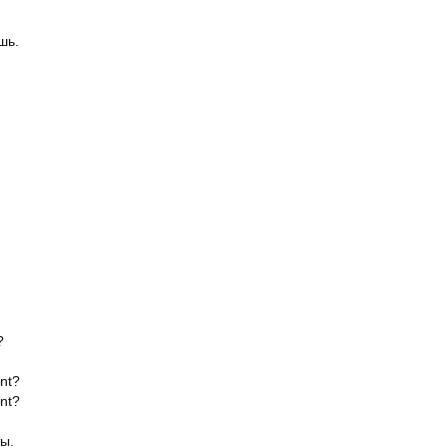
шь.
?
nt?
nt?
ы.