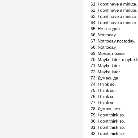
61
:
I dont have a minute.
62
:
I dont have a minute.
63
:
I dont have a minute.
64
:
I dont have a minute.
65
:
Не сегодня.
66
:
Not today.
67
:
Not today not today.
68
:
Not today.
69
:
Может, позже.
70
:
Maybe later, maybe la
71
:
Maybe later.
72
:
Maybe later.
73
:
Думаю, да.
74
:
I think so.
75
:
I think so.
76
:
I think so.
77
:
I think so.
78
:
Думаю, нет.
79
:
I dont think so.
80
:
I dont think so.
81
:
I dont think so.
82
:
I dont think so.