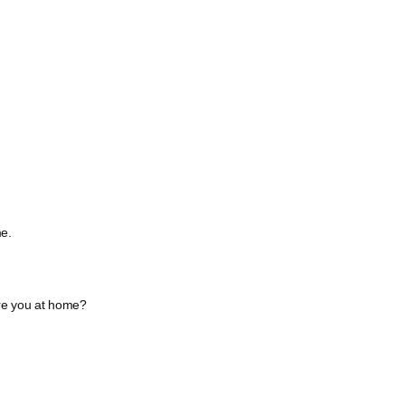
me.
re you at home?