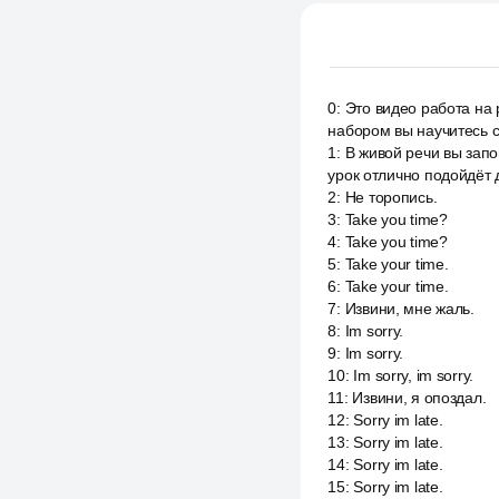
0
:
Это видео работа на 
набором вы научитесь с
1
:
В живой речи вы запо
урок отлично подойдёт 
2
:
Не торопись.
3
:
Take you time?
4
:
Take you time?
5
:
Take your time.
6
:
Take your time.
7
:
Извини, мне жаль.
8
:
Im sorry.
9
:
Im sorry.
10
:
Im sorry, im sorry.
11
:
Извини, я опоздал.
12
:
Sorry im late.
13
:
Sorry im late.
14
:
Sorry im late.
15
:
Sorry im late.