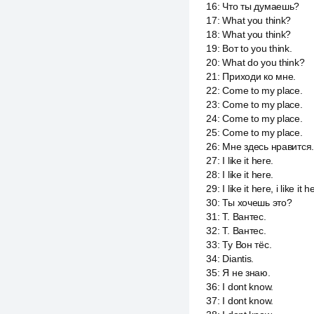
16
:
Что ты думаешь?
17
:
What you think?
18
:
What you think?
19
:
Вот to you think.
20
:
What do you think?
21
:
Приходи ко мне.
22
:
Come to my place.
23
:
Come to my place.
24
:
Come to my place.
25
:
Come to my place.
26
:
Мне здесь нравится
27
:
I like it here.
28
:
I like it here.
29
:
I like it here, i like it h
30
:
Ты хочешь это?
31
:
T. Вантес.
32
:
T. Вантес.
33
:
Ту Вон тёс.
34
:
Diantis.
35
:
Я не знаю.
36
:
I dont know.
37
:
I dont know.