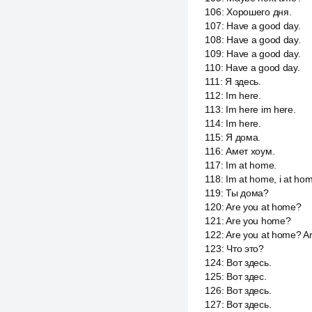
106
:
Хорошего дня.
107
:
Have a good day.
108
:
Have a good day.
109
:
Have a good day.
110
:
Have a good day.
111
:
Я здесь.
112
:
Im here.
113
:
Im here im here.
114
:
Im here.
115
:
Я дома.
116
:
Амет хоум.
117
:
Im at home.
118
:
Im at home, i at ho
119
:
Ты дома?
120
:
Are you at home?
121
:
Are you home?
122
:
Are you at home? A
123
:
Что это?
124
:
Вот здесь.
125
:
Вот здес.
126
:
Вот здесь.
127
:
Вот здесь.