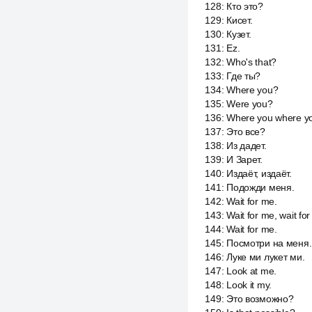
128
:
Кто это?
129
:
Кисет.
130
:
Кузет.
131
:
Ez.
132
:
Who's that?
133
:
Где ты?
134
:
Where you?
135
:
Were you?
136
:
Where you where y
137
:
Это все?
138
:
Из дадет.
139
:
И Зарет.
140
:
Издаёт, издаёт.
141
:
Подожди меня.
142
:
Wait for me.
143
:
Wait for me, wait fo
144
:
Wait for me.
145
:
Посмотри на меня.
146
:
Луке ми лукет ми.
147
:
Look at me.
148
:
Look it my.
149
:
Это возможно?