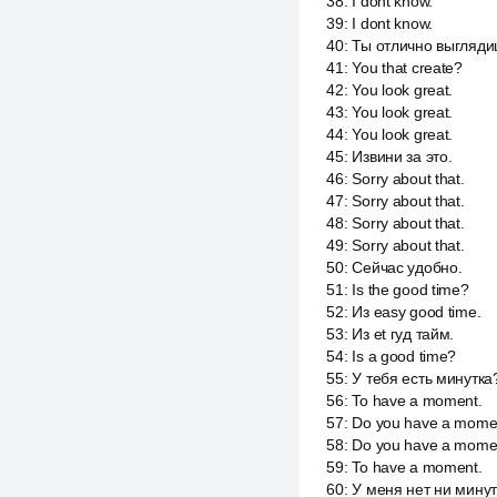
38
:
I dont know.
39
:
I dont know.
40
:
Ты отлично выгляди
41
:
You that create?
42
:
You look great.
43
:
You look great.
44
:
You look great.
45
:
Извини за это.
46
:
Sorry about that.
47
:
Sorry about that.
48
:
Sorry about that.
49
:
Sorry about that.
50
:
Сейчас удобно.
51
:
Is the good time?
52
:
Из easy good time.
53
:
Из et гуд тайм.
54
:
Is a good time?
55
:
У тебя есть минутка
56
:
To have a moment.
57
:
Do you have a mome
58
:
Do you have a mome
59
:
To have a moment.
60
:
У меня нет ни минут