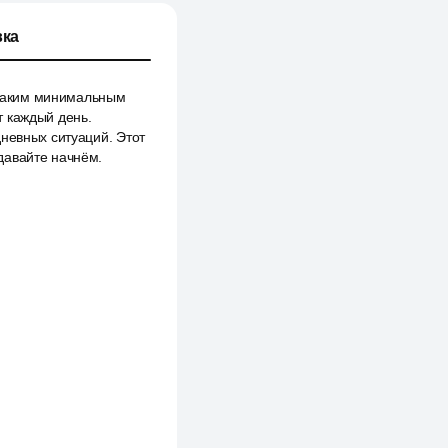
ка
с таким минимальным
т каждый день.
дневных ситуаций. Этот
давайте начнём.