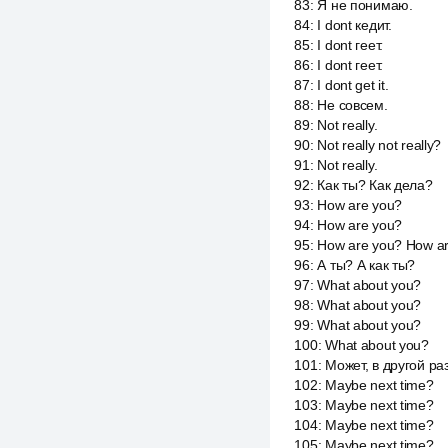
83
:
Я не понимаю.
84
:
I dont кедит.
85
:
I dont геет.
86
:
I dont геет.
87
:
I dont get it.
88
:
Не совсем.
89
:
Not really.
90
:
Not really not really?
91
:
Not really.
92
:
Как ты? Как дела?
93
:
How are you?
94
:
How are you?
95
:
How are you? How a
96
:
А ты? А как ты?
97
:
What about you?
98
:
What about you?
99
:
What about you?
100
:
What about you?
101
:
Может, в другой ра
102
:
Maybe next time?
103
:
Maybe next time?
104
:
Maybe next time?
105
:
Maybe next time?