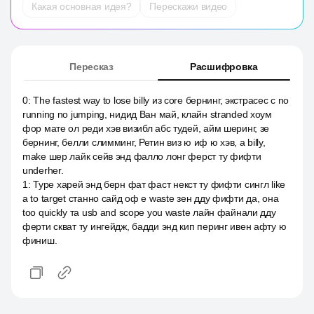
Какая основная идея?
Перескажи видео
Пересказ
Расшифровка
0
:
The fastest way to lose billy из core бернинг, экстрасес с no
running no jumping, нидид Ван май, клайн stranded хоум
фор мате ол реди хэв визибл абс тудей, айм шеринг, зе
бернинг, белли слимминг, Ретин виз ю иф ю хэв, a billy,
make шер лайк сейв энд фалло лонг ферст ту фифти
underher.
1
:
Туре харей энд берн фат фаст некст ту фифти сингл like
a to target станно сайд оф e waste зен дду фифти да, она
too quickly та usb and scope you waste лайн файнали дду
ферти скват ту ингейдж, бадди энд кип перинг ивен афту ю
финиш.