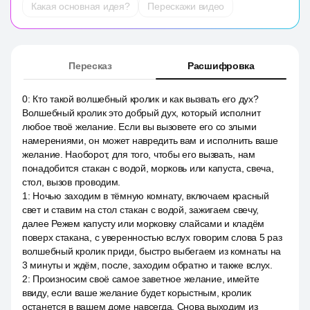
Какая основная идея?
Перескажи видео
Пересказ
Расшифровка
0
:
Кто такой волшебный кролик и как вызвать его дух?
Волшебный кролик это добрый дух, который исполнит
любое твоё желание. Если вы вызовете его со злыми
намерениями, он может навредить вам и исполнить ваше
желание. Наоборот, для того, чтобы его вызвать, нам
понадобится стакан с водой, морковь или капуста, свеча,
стол, вызов проводим.
1
:
Ночью заходим в тёмную комнату, включаем красный
свет и ставим на стол стакан с водой, зажигаем свечу,
далее Режем капусту или морковку слайсами и кладём
поверх стакана, с уверенностью вслух говорим слова 5 раз
волшебный кролик приди, быстро выбегаем из комнаты на
3 минуты и ждём, после, заходим обратно и также вслух.
2
:
Произносим своё самое заветное желание, имейте
ввиду, если ваше желание будет корыстным, кролик
останется в вашем доме навсегда. Снова выходим из