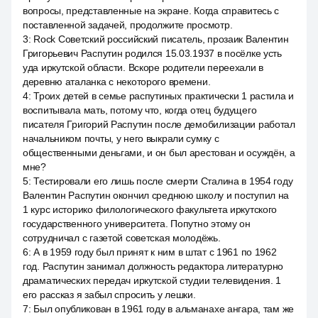
вопросы, представленные на экране. Когда справитесь с
поставленной задачей, продолжите просмотр.
3
:
Rock Советский российский писатель, прозаик Валентин
Григорьевич Распутин родился 15.03.1937 в посёлке усть
уда иркутской области. Вскоре родители переехали в
деревню аталанка с некоторого времени.
4
:
Троих детей в семье распутиных практически 1 растила и
воспитывала мать, потому что, когда отец будущего
писателя Григорий Распутин после демобилизации работал
начальником почты, у него выкрали сумку с
общественными деньгами, и он был арестован и осуждён, а
мне?
5
:
Тестировали его лишь после смерти Сталина в 1954 году
Валентин Распутин окончил среднюю школу и поступил на
1 курс историко филологического факультета иркутского
государственного университета. Попутно этому он
сотрудничал с газетой советская молодёжь.
6
:
А в 1959 году был принят к ним в штат с 1961 по 1962
год. Распутин занимал должность редактора литературно
драматических передач иркутской студии телевидения. 1
его рассказ я забыл спросить у лешки.
7
:
Был опубликован в 1961 году в альманахе ангара, там же