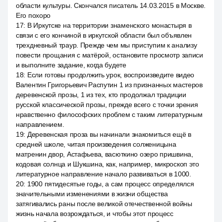
области культуры. Скончался писатель 14.03.2015 в Москве.
Его похоро
17
:
В Иркутске на территории знаменского монастыря в
связи с его кончиной в иркутской области был объявлен
трехдневный траур. Прежде чем мы приступим к анализу
повести прощания с матёрой, остановите просмотр записи
и выполните задание, когда будете
18
:
Если готовы продолжить урок, воспроизведите видео
Валентин Григорьевич Распутин 1 из признанных мастеров
деревенской прозы, 1 из тех, кто продолжал традиции
русской классической прозы, прежде всего с точки зрения
нравственно философских проблем с таким литературным
направлением.
19
:
Деревенская проза вы начинали знакомиться ещё в
средней школе, читая произведения солженицына
матренин двор, Астафьева, васюткино озеро пришвина,
кодовая солнца и Шукшина, как, например, микроскоп это
литературное направление начало развиваться в 1000.
20
:
1900 пятидесятые годы, а сам процесс определялся
значительными изменениями в жизни общества
затягивались раны после великой отечественной войны
жизнь начала возрождаться, и чтобы этот процесс