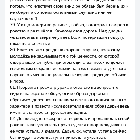
потому, что чувствует свою вину, он обязан был беречь их и
не сберёг, а со всеми остальными случайно или не
случайно от 1.
79
:
У отца матери встретился, побыл, поговорил, поиграл в
родство и разошёлся. Каждому своя дорога. Нет, дик дик,
человек этак и зверь не умеет. Волк, потерявший подругу,
отказывается жить и.
80
:
Кажется, что правда на стороне старших, поскольку
молодёжь не задумывается о той ценности, от которой
отворачивается, губя, при этом единственное, что делает
возможным сохранение жизни на земле жизни отдельного
народа, а именно национальные корни, традиции, обычаи
и поря.
81
:
Прервите просмотр урока и ответьте на вопрос что
видите на экране к обсуждению образа дарьи мы
обратимся далее воплощением истинного национального
характера в повести исследователи видят образ дарьи ведь
именно эта простая русская женщина.
82
:
До последнего сохраняет верность и преданность своей
родине, главную мысль произведения автор вкладывает в
её уста устала, я думала, Дарья, ох, устала, устала сейчас
бы никуда не ходить, тут и припасть, и укрыться.