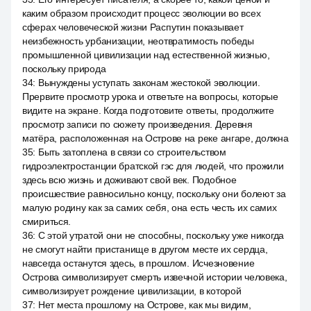
каким образом происходит процесс эволюции во всех
сферах человеческой жизни Распутин показывает
неизбежность урбанизации, неотвратимость победы
промышленной цивилизации над естественной жизнью,
поскольку природа
34
:
Вынуждены уступать законам жестокой эволюции.
Прервите просмотр урока и ответьте на вопросы, которые
видите на экране. Когда подготовите ответы, продолжите
просмотр записи по сюжету произведения. Деревня
матёра, расположенная на Острове на реке ангаре, должна
35
:
Быть затоплена в связи со строительством
гидроэлектростанции братской гэс для людей, что прожили
здесь всю жизнь и доживают свой век. Подобное
происшествие равносильно концу, поскольку они болеют за
малую родину как за самих себя, она есть честь их самих
смириться.
36
:
С этой утратой они не способны, поскольку уже никогда
не смогут найти пристанище в другом месте их сердца,
навсегда останутся здесь, в прошлом. Исчезновение
Острова символизирует смерть извечной истории человека,
символизирует рождение цивилизации, в которой
37
:
Нет места прошлому на Острове, как мы видим,