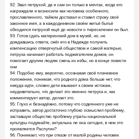
92
:
Звал петрухой, да и сам он только в мечтах, когда его
награждали и возносили как человека особенного,
прославленного, тайком доставал и ставил строку своё
законное имя, а в каждодневном своём житьё бытьё
обходился петрухой ещё до новости о переселении он был.
93
:
Готов сдать материнский дом в музей, но, не
дождавшись ответа, сжёг его в Надежде получить
компенсацию отвергнутый обществом и самой матерью,
петруха начинает работать поджигателем домов, он
помогает другим людям сжечь их избы, но в конце повести
они
94
:
Подобно ему, вероятно, осознавая своё плачевное
положение, понимая, что родного дома больше нет, что
некуда идти, словно дети взывают к своим истокам,
неудивительно, что делает это именно петруха и, как
комментирует автор, делает это.
95
:
Глухо и безнадёжно, потому что содеянного уже не
исправить, автор достаточно глубоко осмыслил проблему,
заставшую общество проблему утраты национальной
культуры подумайте, актуальна ли она сегодня, в чем это
проявляется Распутин?
96
:
Понимает, что при отказе от малой родины человек