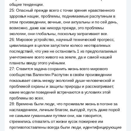
общие тенденции.
25
:
Опасный прежде всего с точки зрения нравственного
здоровья нации, проблемы, поднимаемые распутиным в
этом произведении, вечные, они актуальны и по сей день,
возможно, даже как никогда прежде, это проблемы
экологии, они глобальны, поскольку затрагивают все.
26
:
Мировое устройство, научный технический прогресс,
цивилизация в целом запустили колесо неотвратимых
последствий, что уже не остановить 1 из предполагаемых
уничтожение всего живого на земле, да и самой нашей
планеты ввиду этого учёными.
27
:
Ставится задача сохранить жизнь всего мирового
сообщества Валентин Распутин в своём произведении
показывает связь между экологией души человеческой и
проблемой охраны и защиты природы и рассматривает,
какие модели поведений встречаются в условиях этой
проблемы во всех.
28
:
Времена были люди, что проживали жизнь в погоне за
наслаждением, личным благом, выгодой, пусть даже порой
не самыми гуманными путями они, как говорится,
стремились отхватить от жизни кусок пожирнее им
противопоставлены всегда были люди, идентифицирующие