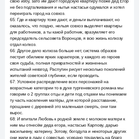
свою избу, зато им дают городскую квартиру позже дед Егор
не без подталкивания и нытья настасьи одумался и хотел
переиграть город на совхоз.
65
:
Где и квартиру тоже дают, и деньги выплачивают, но
оказалось, что поздно, нельзя совхоз выделяет квартиры
для работников, а ты какой работник, вразумляет его
председатель сельсовета Воронцов, я всю жизнь колхозу
отдал колхоз.
66
:
Другое дело колхоза больше нет, система образов
пестрит обилием ярких характеров, у каждого из героев
своя судьба, полная привратностей и жизненных
испытаний невзгод. Распутин рисует несколько поколений
жителей советской глубинки, если проводить.
67
:
Условное распределение всех персонажей на
возрастные категории то в духе тургеневского романа мы
говорим о 2 группах отцы и дети под отцами мы понимаем
ту часть населения матёры, для которой расставание,
прощание с деревней это маленькая смерть, они там
вырос.
68
:
И впитали Любовь к родной земле с молоком матери к
ним мы отнесём деда егора, настасью Карпову, дарью
васильевну, катерину, Зотову, богодула и некоторых других
они жили в ладу с совестью, усердно трудились на благо