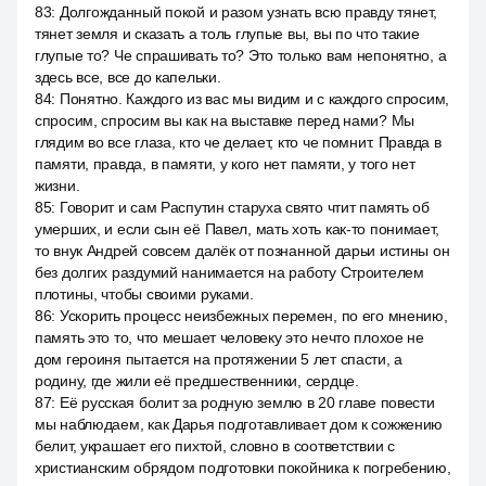
83
:
Долгожданный покой и разом узнать всю правду тянет,
тянет земля и сказать а толь глупые вы, вы по что такие
глупые то? Че спрашивать то? Это только вам непонятно, а
здесь все, все до капельки.
84
:
Понятно. Каждого из вас мы видим и с каждого спросим,
спросим, спросим вы как на выставке перед нами? Мы
глядим во все глаза, кто че делает, кто че помнит. Правда в
памяти, правда, в памяти, у кого нет памяти, у того нет
жизни.
85
:
Говорит и сам Распутин старуха свято чтит память об
умерших, и если сын её Павел, мать хоть как-то понимает,
то внук Андрей совсем далёк от познанной дарьи истины он
без долгих раздумий нанимается на работу Строителем
плотины, чтобы своими руками.
86
:
Ускорить процесс неизбежных перемен, по его мнению,
память это то, что мешает человеку это нечто плохое не
дом героиня пытается на протяжении 5 лет спасти, а
родину, где жили её предшественники, сердце.
87
:
Её русская болит за родную землю в 20 главе повести
мы наблюдаем, как Дарья подготавливает дом к сожжению
белит, украшает его пихтой, словно в соответствии с
христианским обрядом подготовки покойника к погребению,