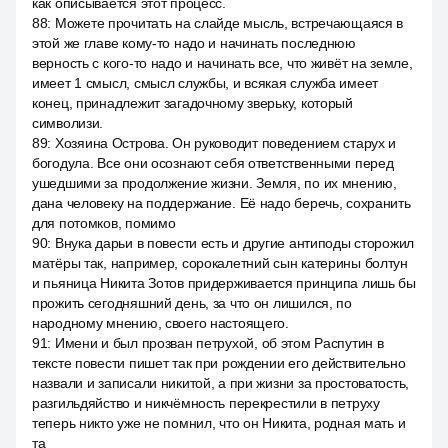
как описывается этот процесс.
88
:
Можете прочитать на слайде мысль, встречающаяся в
этой же главе кому-то надо и начинать последнюю
верность с кого-то надо и начинать все, что живёт на земле,
имеет 1 смысл, смысл службы, и всякая служба имеет
конец, принадлежит загадочному зверьку, который
символизи.
89
:
Хозяина Острова. Он руководит поведением старух и
богодула. Все они осознают себя ответственными перед
ушедшими за продолжение жизни. Земля, по их мнению,
дана человеку на поддержание. Её надо беречь, сохранить
для потомков, помимо
90
:
Внука дарьи в повести есть и другие антиподы сторожил
матёры так, например, сорокалетний сын катерины болтун
и пьяница Никита Зотов придерживается принципа лишь бы
прожить сегодняшний день, за что он лишился, по
народному мнению, своего настоящего.
91
:
Имени и был прозван петрухой, об этом Распутин в
тексте повести пишет так при рождении его действительно
назвали и записали никитой, а при жизни за простоватость,
разгильдяйство и никчёмность перекрестили в петруху
теперь никто уже не помнил, что он Никита, родная мать и
та