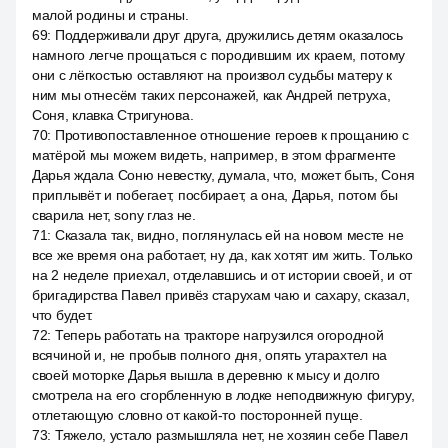
малой родины и страны.
69
:
Поддерживали друг друга, дружились детям оказалось
намного легче прощаться с породившим их краем, потому
они с лёгкостью оставляют на произвол судьбы матеру к
ним мы отнесём таких персонажей, как Андрей петруха,
Соня, клавка Стригунова.
70
:
Противопоставленное отношение героев к прощанию с
матёрой мы можем видеть, например, в этом фрагменте
Дарья ждала Соню невестку, думала, что, может быть, Соня
приплывёт и побегает, посбирает, а она, Дарья, потом бы
сварила нет, sony глаз не.
71
:
Сказала так, видно, поглянулась ей на новом месте не
все же время она работает, ну да, как хотят им жить. Только
на 2 неделе приехал, отделавшись и от истории своей, и от
бригадирства Павел привёз старухам чаю и сахару, сказал,
что будет.
72
:
Теперь работать на тракторе нагрузился огородной
всячиной и, не пробыв полного дня, опять утарахтел на
своей моторке Дарья вышла в деревню к мысу и долго
смотрела на его сгорбленную в лодке неподвижную фигуру,
отлетающую словно от какой-то посторонней пуще.
73
:
Тяжело, устало размышляла нет, не хозяин себе Павел