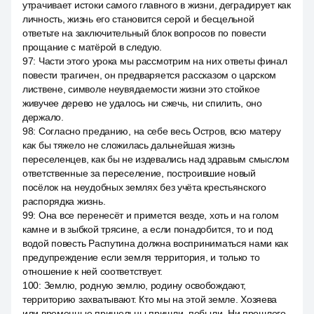
утрачивает истоки самого главного в жизни, деградирует как
личность, жизнь его становится серой и бесцельной
ответьте на заключительный блок вопросов по повести
прощание с матёрой в следую.
97
:
Части этого урока мы рассмотрим на них ответы финал
повести трагичен, он предваряется рассказом о царском
листвене, символе неувядаемости жизни это стойкое
живучее дерево не удалось ни сжечь, ни спилить, оно
держало.
98
:
Согласно преданию, на себе весь Остров, всю матеру
как бы тяжело не сложилась дальнейшая жизнь
переселенцев, как бы не издевались над здравым смыслом
ответственные за переселение, построившие новый
посёлок на неудобных землях без учёта крестьянского
распорядка жизнь.
99
:
Она все перенесёт и примется везде, хоть и на голом
камне и в зыбкой трясине, а если понадобится, то и под
водой повесть Распутина должна восприниматься нами как
предупреждение если земля территория, и только то
отношение к ней соответствует.
100
:
Землю, родную землю, родину освобождают,
территорию захватывают. Кто мы на этой земле. Хозяева
или временные пришельцы пришли, побыли. Ни прошлого