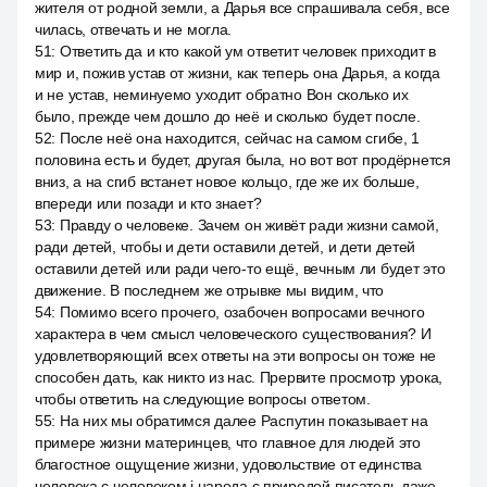
жителя от родной земли, а Дарья все спрашивала себя, все
чилась, отвечать и не могла.
51
:
Ответить да и кто какой ум ответит человек приходит в
мир и, пожив устав от жизни, как теперь она Дарья, а когда
и не устав, неминуемо уходит обратно Вон сколько их
было, прежде чем дошло до неё и сколько будет после.
52
:
После неё она находится, сейчас на самом сгибе, 1
половина есть и будет, другая была, но вот вот продёрнется
вниз, а на сгиб встанет новое кольцо, где же их больше,
впереди или позади и кто знает?
53
:
Правду о человеке. Зачем он живёт ради жизни самой,
ради детей, чтобы и дети оставили детей, и дети детей
оставили детей или ради чего-то ещё, вечным ли будет это
движение. В последнем же отрывке мы видим, что
54
:
Помимо всего прочего, озабочен вопросами вечного
характера в чем смысл человеческого существования? И
удовлетворяющий всех ответы на эти вопросы он тоже не
способен дать, как никто из нас. Прервите просмотр урока,
чтобы ответить на следующие вопросы ответом.
55
:
На них мы обратимся далее Распутин показывает на
примере жизни материнцев, что главное для людей это
благостное ощущение жизни, удовольствие от единства
человека с человеком i народа с природой писатель даже