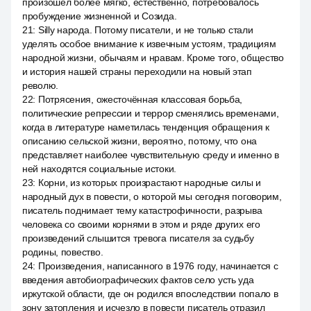
произошёл более мягко, естественно, потребовалось
пробуждение жизненной и Созида.
21
:
Silly народа. Потому писатели, и не только стали
уделять особое внимание к извечным устоям, традициям
народной жизни, обычаям и нравам. Кроме того, общество
и история нашей страны переходили на новый этап
револю.
22
:
Потрясения, ожесточённая классовая борьба,
политические репрессии и террор сменялись временами,
когда в литературе наметилась тенденция обращения к
описанию сельской жизни, вероятно, потому, что она
представляет наиболее чувствительную среду и именно в
ней находятся социальные истоки.
23
:
Корни, из которых произрастают народные силы и
народный дух в повести, о которой мы сегодня поговорим,
писатель поднимает тему катастрофичности, разрыва
человека со своими корнями в этом и ряде других его
произведений слышится тревога писателя за судьбу
родины, повество.
24
:
Произведения, написанного в 1976 году, начинается с
введения автобиографических фактов село усть уда
иркутской области, где он родился впоследствии попало в
зону затопления и исчезло в повести писатель отразил