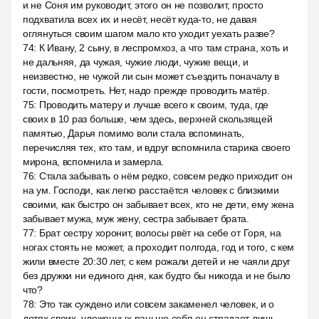
и не Соня им руководит, этого он не позволит, просто
подхватила всех их и несёт, несёт куда-то, не давая
оглянуться своим шагом мало кто уходит уехать разве?
74
:
К Ивану, 2 сыну, в леспромхоз, а что там страна, хоть и
не дальняя, да чужая, чужие люди, чужие вещи, и
неизвестно, не чужой ли сын может съездить поначалу в
гости, посмотреть. Нет, надо прежде проводить матёр.
75
:
Проводить матеру и лучше всего к своим, туда, где
своих в 10 раз больше, чем здесь, верхней скользящей
памятью, Дарья помимо воли стала вспоминать,
перечисляя тех, кто там, и вдруг вспомнила старика своего
мирона, вспомнила и замерла.
76
:
Стала забывать о нём редко, совсем редко приходит он
на ум. Господи, как легко расстаётся человек с близкими
своими, как быстро он забывает всех, кто не дети, ему жена
забывает мужа, муж жену, сестра забывает брата.
77
:
Брат сестру хоронит, волосы рвёт на себе от Горя, на
ногах стоять не может, а проходит полгода, год и того, с кем
жили вместе 20:30 лет, с кем рожали детей и не чаяли друг
без дружки ни единого дня, как будто бы никогда и не было
что?
78
:
Это так суждено или совсем закаменел человек, и о
детях своих, уложенных раньше себя он страдает лишь