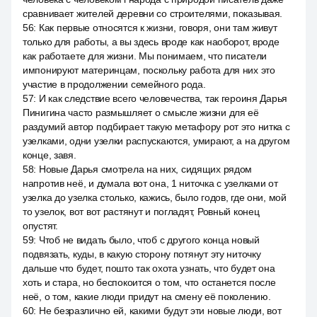
сравнивает жителей деревни со строителями, показывая.
56
:
Как первые относятся к жизни, говоря, они там живут
только для работы, а вы здесь вроде как наоборот, вроде
как работаете для жизни. Мы понимаем, что писатели
импонируют материнцам, поскольку работа для них это
участие в продолжении семейного рода.
57
:
И как следствие всего человечества, так героиня Дарья
Пинигина часто размышляет о смысле жизни для её
раздумий автор подбирает такую метафору рот это нитка с
узелками, одни узелки распускаются, умирают, а на другом
конце, завя.
58
:
Новые Дарья смотрела на них, сидящих рядом
напротив неё, и думала вот она, 1 ниточка с узелками от
узелка до узелка столько, кажись, было годов, где они, мой
то узелок, вот вот растянут и погладят, Ровный конец
опустят.
59
:
Чтоб не видать было, чтоб с другого конца новый
подвязать, куды, в какую сторону потянут эту ниточку
дальше что будет, пошто так охота узнать, что будет она
хоть и стара, но беспокоится о том, что останется после
неё, о том, какие люди придут на смену её поколению.
60
:
Не безразлично ей, какими будут эти новые люди, вот