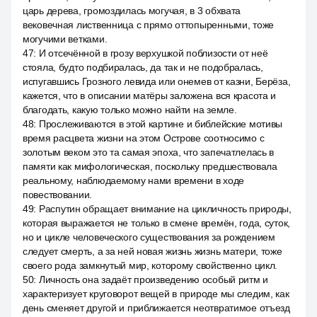
царь дерева, громоздилась могучая, в 3 обхвата
вековечная лиственница с прямо оттопыренными, тоже
могучими ветками.
47
:
И отсечённой в грозу верхушкой поблизости от неё
стояла, будто подбиралась, да так и не подобралась,
испугавшись Грозного левида или онемев от казни, Берёза,
кажется, что в описании матёры заложена вся красота и
благодать, какую только можно найти на земле.
48
:
Прослеживаются в этой картине и библейские мотивы
время расцвета жизни на этом Острове соотносимо с
золотым веком это та самая эпоха, что запечатлелась в
памяти как мифологическая, поскольку предшествовала
реальному, наблюдаемому нами времени в ходе
повествовании.
49
:
Распутин обращает внимание на цикличность природы,
которая выражается не только в смене времён, года, суток,
но и цикле человеческого существования за рождением
следует смерть, а за ней новая жизнь жизнь матери, тоже
своего рода замкнутый мир, которому свойственно цикл.
50
:
Личность она задаёт произведению особый ритм и
характеризует круговорот вещей в природе мы следим, как
день сменяет другой и приближается неотвратимое отъезд