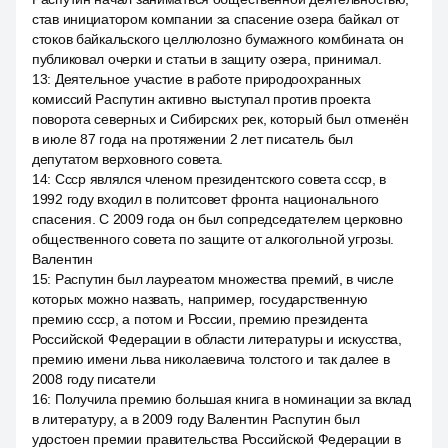
став инициатором компании за спасение озера байкал от
стоков байкальского целлюлозно бумажного комбината он
публиковал очерки и статьи в защиту озера, принимал.
13
:
Деятельное участие в работе природоохранных
комиссий Распутин активно выступал против проекта
поворота северных и Сибирских рек, который был отменён
в июле 87 года на протяжении 2 лет писатель был
депутатом верховного совета.
14
:
Ссср являлся членом президентского совета ссср, в
1992 году входил в политсовет фронта национального
спасения. С 2009 года он был сопредседателем церковно
общественного совета по защите от алкогольной угрозы.
Валентин
15
:
Распутин был лауреатом множества премий, в числе
которых можно назвать, например, государственную
премию ссср, а потом и России, премию президента
Российской Федерации в области литературы и искусства,
премию имени льва николаевича толстого и так далее в
2008 году писатели
16
:
Получила премию большая книга в номинации за вклад
в литературу, а в 2009 году Валентин Распутин был
удостоен премии правительства Российской Федерации в