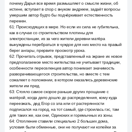
почему Дарья все время размышляет о смысле жизни, об
истине, вступает в спор с внуком андреем, задаёт вопросы
умершим автор будто бы подчёркивает естественность
перемен.
61
:
Происходящих в мире. Но если их сила не губительна,
как в случае со строительством плотины для
электростанции, из за чего жители деревни матёра
вынуждены перебраться в чуждое для них место на правый
берег ангары, прервите просмотр урока.
62
:
Прочитать отрывок, представленный на экране их новое
предполагаемое место жительства не учитывает традиции,
особенности переселенцев автор понимает значимость
разворачивающегося строительства, но вместе с тем
сожалеет о положении, в котором оказались деревенские
жители им пред.
63
:
Стояло самое скорое раньше других прощание с
матёрой, когда дело дошло до распределения, кому куда
переезжать, дед Егор со зла или от растерянности
подписался на город, на тот самый, где строилась гэс, там
для таких же, как они, Одиноких и горемычных из зоны.
64
:
Отопление ставили специально 2 больших дома,
условия были обменные, они не получают ни копейки за