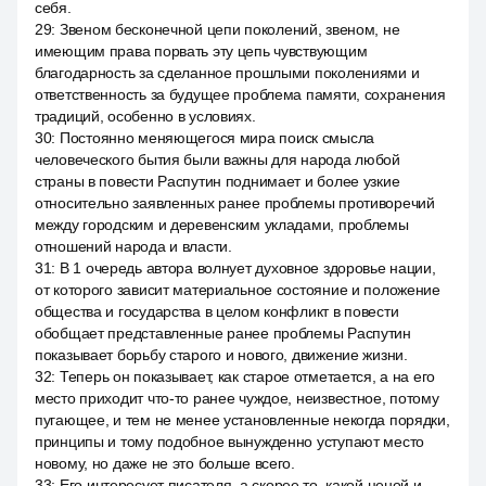
себя.
29
:
Звеном бесконечной цепи поколений, звеном, не
имеющим права порвать эту цепь чувствующим
благодарность за сделанное прошлыми поколениями и
ответственность за будущее проблема памяти, сохранения
традиций, особенно в условиях.
30
:
Постоянно меняющегося мира поиск смысла
человеческого бытия были важны для народа любой
страны в повести Распутин поднимает и более узкие
относительно заявленных ранее проблемы противоречий
между городским и деревенским укладами, проблемы
отношений народа и власти.
31
:
В 1 очередь автора волнует духовное здоровье нации,
от которого зависит материальное состояние и положение
общества и государства в целом конфликт в повести
обобщает представленные ранее проблемы Распутин
показывает борьбу старого и нового, движение жизни.
32
:
Теперь он показывает, как старое отметается, а на его
место приходит что-то ранее чуждое, неизвестное, потому
пугающее, и тем не менее установленные некогда порядки,
принципы и тому подобное вынужденно уступают место
новому, но даже не это больше всего.
33
:
Его интересует писателя, а скорее то, какой ценой и