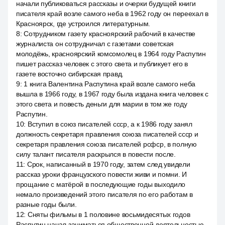
начали публиковаться рассказы и очерки будущей книги
писателя край возле самого неба в 1962 году он переехал в
Красноярск, где устроился литературным.
8
:
Сотрудником газету красноярский рабочий в качестве
журналиста он сотрудничал с газетами советская
молодёжь, красноярский комсомолец в 1964 году Распутин
пишет рассказ человек с этого света и публикует его в
газете восточно сибирская правд.
9
:
1 книга Валентина Распутина край возле самого неба
вышла в 1966 году, в 1967 году была издана книга человек с
этого света и повесть деньги для марии в том же году
Распутин.
10
:
Вступил в союз писателей ссср, а к 1986 году занял
должность секретаря правления союза писателей ссср и
секретаря правления союза писателей рсфср, в полную
силу талант писателя раскрылся в повести после.
11
:
Срок, написанный в 1970 году, затем след увидели
рассказ уроки французского повести живи и помни. И
прощание с матёрой в последующие годы выходило
немало произведений этого писателя по его работам в
разные годы были.
12
:
Сняты фильмы в 1 половине восьмидесятых годов
Распутин начал заниматься общественной деятельностью,