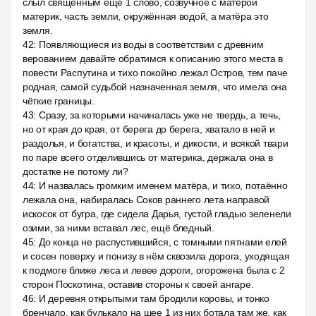
слыл священным ещё 1 слово, созвучное с матёрой
материк, часть земли, окружённая водой, а матёра это
земля.
42
:
Появляющиеся из воды в соответствии с древним
верованием давайте обратимся к описанию этого места в
повести Распутина и тихо покойно лежал Остров, тем паче
родная, самой судьбой назначенная земля, что имела она
чёткие границы.
43
:
Сразу, за которыми начиналась уже не твердь, а течь,
но от края до края, от берега до берега, хватало в ней и
раздолья, и богатства, и красоты, и дикости, и всякой твари
по паре всего отделившись от материка, держала она в
достатке не потому ли?
44
:
И назвалась громким именем матёра, и тихо, потаённо
лежала она, набиралась Соков раннего лета направой
искосок от бугра, где сидела Дарья, густой гладью зеленели
озими, за ними вставал лес, ещё бледный.
45
:
До конца не распустившийся, с томными пятнами елей
и сосен поверху и понизу в нём сквозила дорога, уходящая
к подмоге ближе леса и левее дороги, огорожена была с 2
сторон Поскотина, оставив стороны к своей ангаре.
46
:
И деревня открытыми там бродили коровы, и тонко
бренчало, как булькало на шее 1 из них ботала там же, как