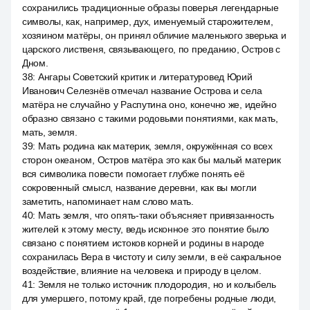
сохранились традиционные образы поверья легендарные
символы, как, например, дух, именуемый старожителем,
хозяином матёры, он принял обличие маленького зверька и
царского лиственя, связывающего, по преданию, Остров с
Дном.
38
:
Ангары Советский критик и литературовед Юрий
Иванович Селезнёв отмечал название Острова и села
матёра не случайно у Распутина оно, конечно же, идейно
образно связано с такими родовыми понятиями, как мать,
мать, земля.
39
:
Мать родина как материк, земля, окружённая со всех
сторон океаном, Остров матёра это как бы малый материк
вся символика повести помогает глубже понять её
сокровенный смысл, название деревни, как вы могли
заметить, напоминает нам слово мать.
40
:
Мать земля, что опять-таки объясняет привязанность
жителей к этому месту, ведь исконное это понятие было
связано с понятием истоков корней и родины в народе
сохранилась Вера в чистоту и силу земли, в её сакральное
воздействие, влияние на человека и природу в целом.
41
:
Земля не только источник плодородия, но и колыбель
для умершего, потому край, где погребены родные люди,