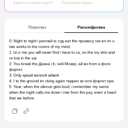
Какая основная идея?
Перескажи видео
Пересказ
Расшифровка
0
:
Night to night i риплей ю сэд кол the промесу так en mi u
two works to the rooms of my mind.
1
:
Izi о me you will never find i have to са, он the my skin and
re lost in the sai.
2
:
You break the Диана i b, чей Мозер, ай во from a фоге
форгет.
3
:
Only краай виллой айвой.
4
:
I to the ground im rising again террин зе огги форгет ори.
5
:
Year, when the silence gets loud, i remember my name
when the night calls me down i rise from the pay, even a heart
that we before.