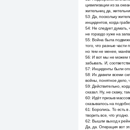
цивилизации из за океа
жительниц да, жительни
53
:
Да, поскольку жител
инцидентов, когда граб
54
:
Не следует думать, 
не гораздо хуже на зап
55
:
Война была подвижн
того, что разные части 
но тем не менее, манёв
56
:
И вот мы не можем то
забывать. И, соответств
57
:
Инциденты были опя
58
:
Их давили всеми сил
войны, понятное дело, 
59
:
Действительно, когд
сказал. Ну, не скажу, т
60
:
Идёт призыв массовы
сказывалось на подобно
61
:
Боролись. То есть в
творить все, что угодно
62
:
Вышли выход к рейну
Да, да. Операция вот эт