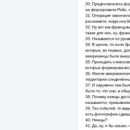
30
:
Предполагалось фор
не форсировали Рейн, я
31
:
Операция закончилас
расскажите, когда она 
32
:
Ну вот как французы
такая для них, ну, фран
33
:
Называется по уровн
34
:
В целом, по если бр
которые, во первых, до
американцы были вын
35
:
Приходить к массов
которые формировались,
36
:
Имели американские
территории соединённых
37
:
И окружено там был
было то, что они, в об
38
:
Почему немцы достат
называется, призывника
39
:
Тех событий, то вид
есть фотографии сдавших
40
:
Немцы?
41
:
Да, ну, я бы сказал,