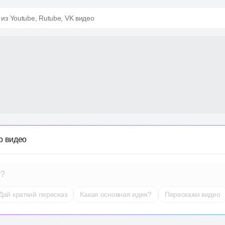
 из Youtube, Rutube, VK видео
о видео
т?
Дай краткий пересказ
Какая основная идея?
Перескажи видео