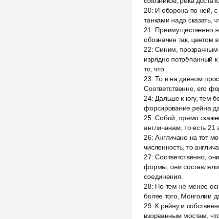
союзников, река достат
20
:
И оборона по ней, с
танками надо сказать, 
21
:
Преимущественно на
обозначен так, цветом 
22
:
Синим, прозрачным 
изрядно потрёпанный к 
то, что
23
:
То в на данном про
Соответственно, его фо
24
:
Дальше к югу, тем 
форсирование рейна да
25
:
Собой, прямо скаже
англичанам, то есть 21
26
:
Англичане на тот м
численность, то англич
27
:
Соответственно, он
формы, они составляли,
соединения.
28
:
Но тем не менее ос
более того, Монголии д
29
:
К рейну и собственн
взорванным мостам, что