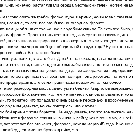
на. Они, конечно, растапливали сердца местных жителей, но тем не м
ц.
и массово опять же гребли фолькштурм в армию, но вместе с тем име
ежи, насилие, то есть все это было на западном фронте.
что немцы обвиняют только нас в подобных акциях. То есть все было, 
адном фронте. Просто в пятидесятые годы американцы сказали, что
ой, постоянно маневрировали, кто совершил то или иное деяние уста
проходили там через вообще победителей не судят, да? Ну это, это сл
ренная война. Вот так оно было.
чно установить, кто это был. Давайте, так сказать, на этом поставим 
енно, вот с пятидесятых годов это все забывалось, но, тем не менее, д
ть же и изнасилование, убийство, да да, из соображений поддержани
ами, то есть цепные псы, военная полиция, она работала, но тем не 
что предотвратить это было практически невозможно, тем более.
а такая разнородная масса зачастую из бедных Кварталов американски
ам городское Дно, конечно, но, тем не менее, люди были разные, и когд
й, то понятно, что попадали очень разные персонажи в вооружённые 
го рода инцидентах, но как повторюсь, что с этим?
 любой армии с этим борются. Не надо думать, что это все пускали н
. Итак, вот к февралю союзники вышли, к рейну, как я понимаю, а к ре
, вот этот вот бег, это конец февраля, начало марта 45 года. К концу
а лимберд, ек, именно бросок крейну, это