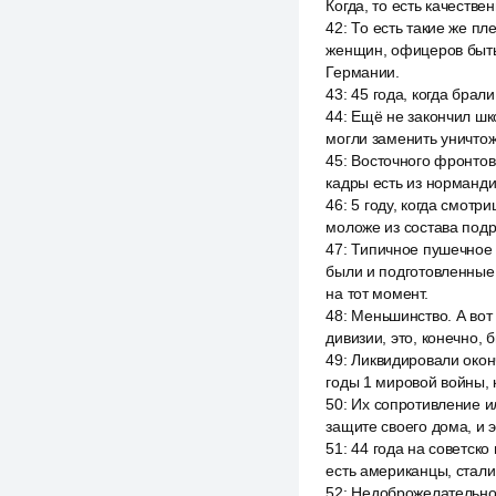
Когда, то есть качеств
42
:
То есть такие же пл
женщин, офицеров быть 
Германии.
43
:
45 года, когда брал
44
:
Ещё не закончил шко
могли заменить уничтож
45
:
Восточного фронтов.
кадры есть из нормандии
46
:
5 году, когда смотри
моложе из состава под
47
:
Типичное пушечное м
были и подготовленные л
на тот момент.
48
:
Меньшинство. А вот 
дивизии, это, конечно,
49
:
Ликвидировали окон
годы 1 мировой войны, 
50
:
Их сопротивление ил
защите своего дома, и 
51
:
44 года на советск
есть американцы, стали 
52
:
Недоброжелательност