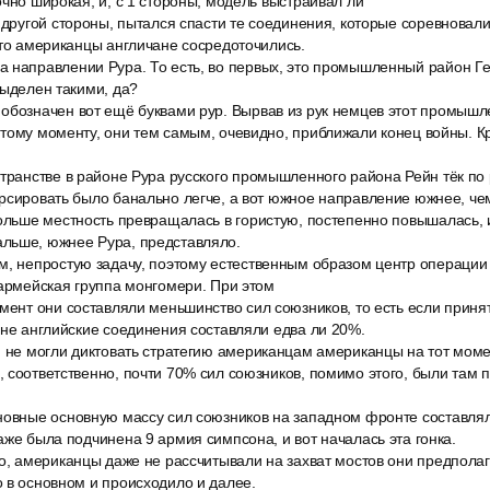
очно широкая, и, с 1 стороны, модель выстраивал ли
 другой стороны, пытался спасти те соединения, которые соревновал
что американцы англичане сосредоточились.
 направлении Рура. То есть, во первых, это промышленный район Ге
выделен такими, да?
обозначен вот ещё буквами рур. Вырвав из рук немцев этот промышл
тому моменту, они тем самым, очевидно, приближали конец войны. Кр
странстве в районе Рура русского промышленного района Рейн тёк по
рсировать было банально легче, а вот южное направление южнее, че
больше местность превращалась в гористую, постепенно повышалась, 
льше, южнее Рура, представляло.
м, непростую задачу, поэтому естественным образом центр операции
 армейская группа монгомери. При этом
омент они составляли меньшинство сил союзников, то есть если прин
ане английские соединения составляли едва ли 20%.
и не могли диктовать стратегию американцам американцы на тот моме
 соответственно, почти 70% сил союзников, помимо этого, были там 
новные основную массу сил союзников на западном фронте составлял
аже была подчинена 9 армия симпсона, и вот началась эта гонка.
о, американцы даже не рассчитывали на захват мостов они предполаг
 в основном и происходило и далее.