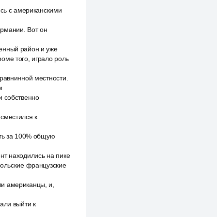
ись с американскими
рмании. Вот он
енный район и уже
оме того, играло роль
 равнинной местности.
м
и собственно
 сместился к
ять за 100% общую
нт находились на пике
польские французские
и американцы, и,
али выйти к