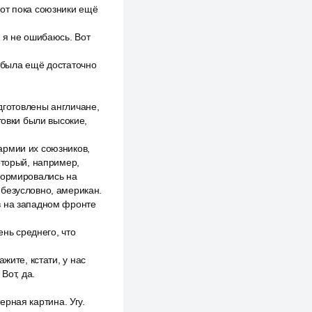
вот пока союзники ещё
 я не ошибаюсь. Вот
о была ещё достаточно
одготовлены англичане,
товки были высокие,
армии их союзников,
оторый, например,
формировались на
 безусловно, американ.
в на западном фронте
ень среднего, что
жите, кстати, у нас
Вот, да.
ерная картина. Угу.