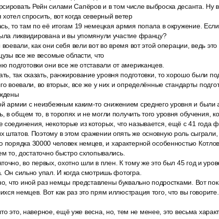
сировать Рейн силами Сапёров и в том числе выброска десанта. Ну 
 хотел спросить, вот когда северный ветер
ь, то там по её итогам 19 немецкая армия попала в окружение. Если
была ликвидирована и вы упомянули участие францу?
 воевали, как они себя вели вот во время вот этой операции, ведь эт
цузы все же весомые области, что
ю подготовки они все же отставали от американцев.
ать, так сказать, ранжирование уровня подготовки, то хорошо были п
лго воевали, во вторых, все же у них и определённые стандарты подго
уждены
ой армии с неизбежным каким-то снижением среднего уровня и были 
 в общем то, в торопях и не могли получить того уровня обучения, к
 соединения, некоторые из которых, что называется, ещё с 41 года 
 штатов. Поэтому в этом сражении опять же основную роль сыграли,
о порядка 30000 человек немцев, и характерной особенностью Котло
щем то, достаточно быстро схлопывались.
очно, во первых, охотно шли в плен. К тому же это был 45 год и уров
. Он сильно упал. И когда смотришь фотогра.
но, что иной раз немцы представлены буквально подростками. Вот пока
ся немцев. Вот как раз это прям иллюстрация того, что вы говорите. 
 что это, наверное, ещё уже весна, но, тем не менее, это весьма характ