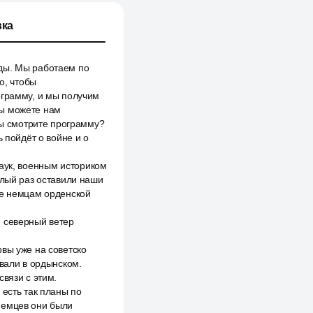
ка
еды. Мы работаем по
о, чтобы
ограмму, и мы получим
 вы можете нам
 вы смотрите программу?
 пойдёт о войне и о
наук, военным историком
шлый раз оставили наши
ие немцам орденской
й северный ветер
вы уже на советско
овали в ордынском.
вязи с этим.
 есть так планы по
немцев они были