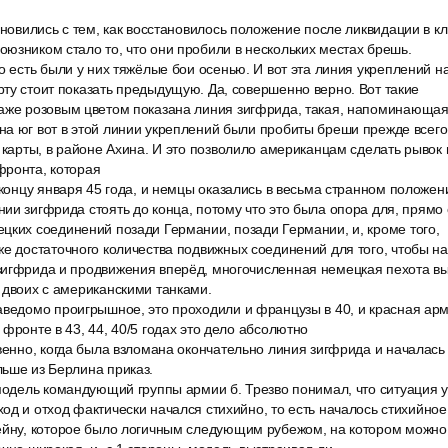
бновились с тем, как восстановилось положение после ликвидации в к
юзником стало то, что они пробили в нескольких местах брешь.
о есть были у них тяжёлые бои осенью. И вот эта линия укреплений н
ту стоит показать предыдущую. Да, совершенно верно. Вот такие
аже розовым цветом показана линия зигфрида, такая, напоминающая 
а юг вот в этой линии укреплений были пробиты бреши прежде всего
 карты, в районе Ахина. И это позволило американцам сделать рывок
фронта, которая
 концу января 45 года, и немцы оказались в весьма странном положе
ии зигфрида стоять до конца, потому что это была опора для, прямо 
цких соединений позади Германии, позади Германии, и, кроме того,
е достаточного количества подвижных соединений для того, чтобы на
зигфрида и продвижения вперёд, многочисленная немецкая пехота в
 двоих с американскими танками.
аведомо проигрышное, это проходили и французы в 40, и красная арми
 фронте в 43, 44, 40/5 годах это дело абсолютно
венно, когда была взломана окончательно линия зигфрида и началась 
ьше из Берлина приказ.
модель командующий группы армии б. Трезво понимал, что ситуация у
од и отход фактически начался стихийно, то есть началось стихийное
ейну, которое было логичным следующим рубежом, на котором можно