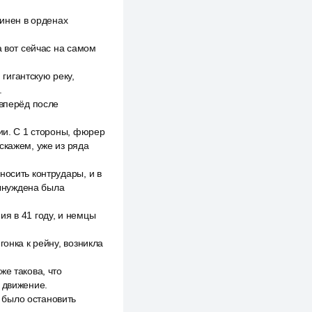
линен в орденах
а вот сейчас на самом
гигантскую реку,
.
 вперёд после
нии. С 1 стороны, фюрер
скажем, уже из ряда
носить контрудары, и в
ынуждена была
я в 41 году, и немцы
гонка к рейну, возникла
же такова, что
 движение.
 было остановить