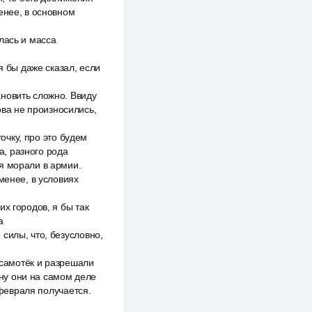
енее, в основном
лась и масса
я бы даже сказал, если
новить сложно. Ввиду
ова не произносились,
точку, про это будем
а, разного рода
я морали в армии.
менее, в условиях
х городов, я бы так
а
силы, что, безусловно,
а самотёк и разрешали
йну они на самом деле
 февраля получается.