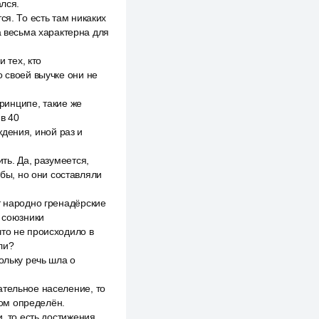
ался.
ся. То есть там никаких
а весьма характерна для
 тех, кто
о своей выучке они не
принципе, такие же
 в 40
ождения, иной раз и
ть. Да, разумеется,
убы, но они составляли
т народно гренадёрские
я союзники
что не происходило в
ли?
ольку речь шла о
ательное население, то
лом определён.
, то есть достижения