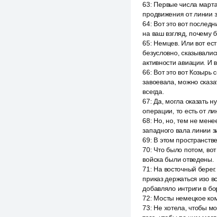
63
:
Первые числа марта,
продвижения от линии з
64
:
Вот это вот послед
на ваш взгляд, почему
65
:
Немцев. Или вот ест
безусловно, сказывались
активности авиации. И 
66
:
Вот это вот Козырь 
завоевала, можно сказат
всегда.
67
:
Да, могла оказать н
операции, то есть от л
68
:
Но, но, тем не мене
западного вала линии з
69
:
В этом пространств
70
:
Что было потом, вот
войска были отведены.
71
:
На восточный берег.
приказ держаться изо вс
добавляло интриги в бо
72
:
Мосты немецкое ком
73
:
Не хотела, чтобы мо