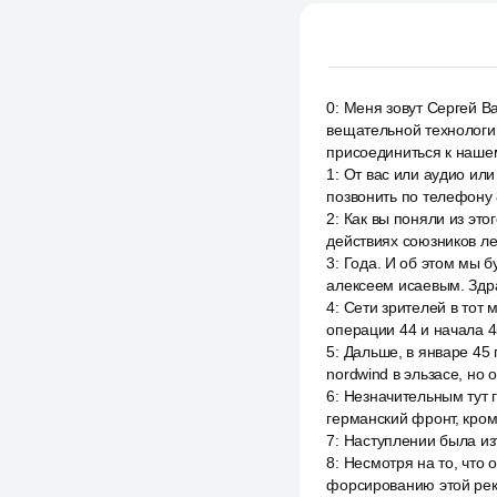
0
:
Меня зовут Сергей В
вещательной технологии,
присоединиться к нашем
1
:
От вас или аудио или
позвонить по телефону 
2
:
Как вы поняли из это
действиях союзников ле
3
:
Года. И об этом мы б
алексеем исаевым. Здра
4
:
Сети зрителей в тот
операции 44 и начала 4
5
:
Дальше, в январе 45
nordwind в эльзасе, но
6
:
Незначительным тут г
германский фронт, кром
7
:
Наступлении была изъ
8
:
Несмотря на то, что 
форсированию этой рек