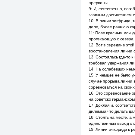
прерваны.
9
:
И, естественно, возо
главным достижением со
10
:
В линии зигфрида, т
деле, более раннюю кар
11
:
Rose красным или д
протекающую с севера н
12
:
Вот в середине этой
восстановления линии 
13
:
Состоялась где-то к
требовал удержания лин
14
:
На ослабевших неме
15
:
У немцев не было уж
случае прорыва линии 
соревноваться на своих
16
:
Это соревнование з
на советско германском
17
:
Дохлая и, соответст
дилемма что делать дал
18
:
Стоять на месте, а 
единственный выход отх
19
:
Линии зигфрида к р