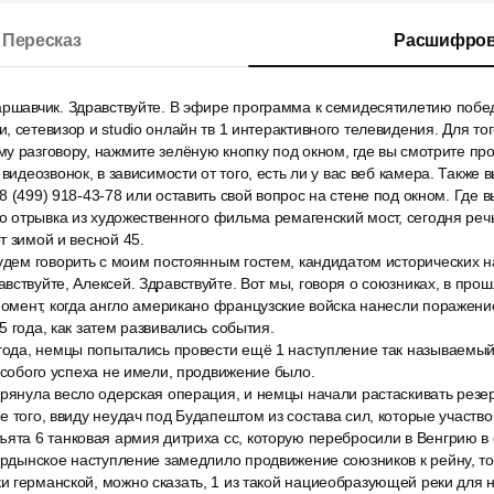
Пересказ
Расшифров
аршавчик. Здравствуйте. В эфире программа к семидесятилетию поб
 сетевизор и studio онлайн тв 1 интерактивного телевидения. Для тог
у разговору, нажмите зелёную кнопку под окном, где вы смотрите пр
 видеозвонок, в зависимости от того, есть ли у вас веб камера. Также
8 (499) 918-43-78 или оставить свой вопрос на стене под окном. Где
го отрывка из художественного фильма ремагенский мост, сегодня речь
т зимой и весной 45.
удем говорить с моим постоянным гостем, кандидатом исторических 
вствуйте, Алексей. Здравствуйте. Вот мы, говоря о союзниках, в про
 момент, когда англо американо французские войска нанесли поражен
5 года, как затем развивались события.
 года, немцы попытались провести ещё 1 наступление так называемы
 особого успеха не имели, продвижение было.
рянула весло одерская операция, и немцы начали растаскивать резер
е того, ввиду неудач под Будапештом из состава сил, которые участв
ята 6 танковая армия дитриха сс, которую перебросили в Венгрию в с
ордынское наступление замедлило продвижение союзников к рейну, то
и германской, можно сказать, 1 из такой нациеобразующей реки для 