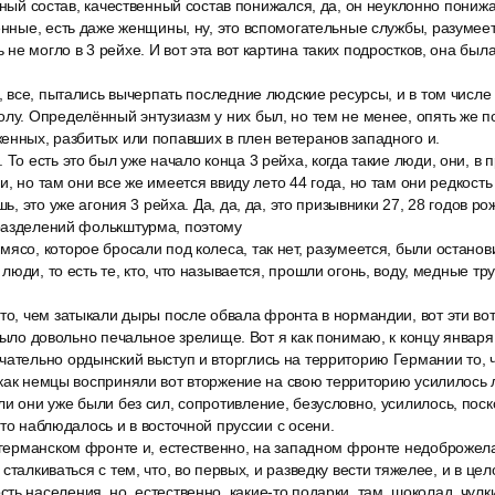
енный состав, качественный состав понижался, да, он неуклонно пониж
енные, есть даже женщины, ну, это вспомогательные службы, разумеет
не могло в 3 рейхе. И вот эта вот картина таких подростков, она был
и, все, пытались вычерпать последние людские ресурсы, и в том числе и
лу. Определённый энтузиазм у них был, но тем не менее, опять же п
енных, разбитых или попавших в плен ветеранов западного и.
 То есть это был уже начало конца 3 рейха, когда такие люди, они, в 
, но там они все же имеется ввиду лето 44 года, но там они редкость
шь, это уже агония 3 рейха. Да, да, да, это призывники 27, 28 годов р
разделений фолькштурма, поэтому
ясо, которое бросали под колеса, так нет, разумеется, были останови
юди, то есть те, кто, что называется, прошли огонь, воду, медные тр
то, чем затыкали дыры после обвала фронта в нормандии, вот эти во
 было довольно печальное зрелище. Вот я как понимаю, к концу январ
чательно ордынский выступ и вторглись на территорию Германии то, 
как немцы восприняли вот вторжение на свою территорию усилилось 
и они уже были без сил, сопротивление, безусловно, усилилось, поск
это наблюдалось и в восточной пруссии с осени.
о германском фронте и, естественно, на западном фронте недоброжел
сталкиваться с тем, что, во первых, и разведку вести тяжелее, и в це
ь населения, но, естественно, какие-то подарки, там, шоколад, чулки