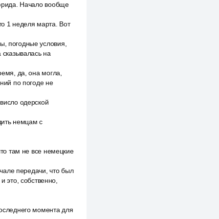
гфрида. Начало вообще
о 1 неделя марта. Вот
ы, погодные условия,
а сказывалась на
ремя, да, она могла,
ений по погоде не
 висло одерской
дить немцам с
что там не все немецкие
ачале передачи, что был
и это, собственно,
последнего момента для