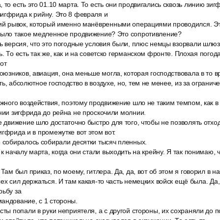
 то есть это 01.10 марта. То есть они продвигались сквозь линию зи
игфрида к рийну. Это 8 февраля и
ний рывок, который именно манёвренными операциями проводился. Эт
 было такое медленное продвижение? Это сопротивление?
ь версия, что это погодные условия были, плюс немцы взорвали шлюз
. То есть так же, как и на советско германском фронте. Плохая погод
вот
союзников, авиация, она меньше могла, которая господствовала в то в
ь, абсолютное господство в воздухе, но, тем не менее, из за огранич
ужного воздействия, поэтому продвижение шло не таким темпом, как в
инии зигфрида до рейна не проскочили молнии.
е движение шло достаточно быстро для того, чтобы не позволять отхо
игфрида и в промежутке вот этом вот.
е собиралось собирали десятки тысяч пленных.
 к началу марта, когда они стали выходить на крейну. Я так понимаю, 
 Там был приказ, по моему, гитлера. Да, да, вот об этом я говорил в н
ех сил держаться. И там какая-то часть немецких войск ещё была. Да, 
рьбу за
андование, с 1 стороны.
сты попали в руки неприятеля, а с другой стороны, их сохраняли до 