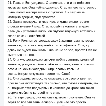
21
:
Пальто. Вот увидишь, Станислав, она и из тебя всю
кровь выпьет. Она неблагодарная. Стас ничего не ответил,
лишь помог ей справиться с рукавом. Он закрыл за
матерью дверь и, звук сработав.
22
:
Замка прозвучал в квартире, оглушительно громко
отсекая внешний мир. Стас прошёл в комнату, втирая
пальцами уставшие виски, он глубоко вздохнул, готовясь к
своей самой нелюбимой.
23
:
Роли Роли миротворца между 2 женщинами, которые,
казалось, питались энергией этого конфликта. Оль, ну
давай не будем начинать. Она же не со зла, просто Оля не
смотрела на него.
24
:
Она уже достала из аптечки тюбик с антигистаминной
мазью и, усадив артёма к себе на колени, начала тонким
слоем наносить холодный жирноватый крем на
воспалённую кожу сына просто что Стас?
25
:
Она задала вопрос, не отрываясь от своего занятия,
просто она любит внука так сильно, что готова смотреть, как
он покрывается волдырями и чешется до крови это такая
форма любви, о которой я не знаю.
26
:
Ты утрируешь, она человек другого поколения. Они не
верят во все эти ваши аллергии. Для неё это просто