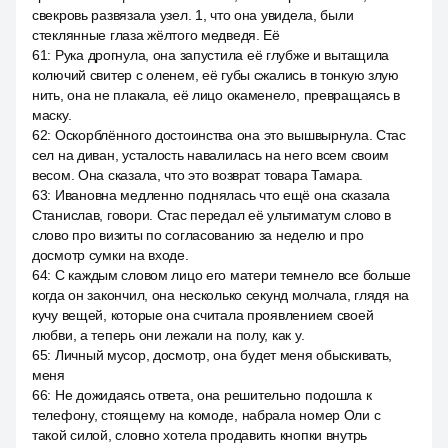
свекровь развязала узел. 1, что она увидела, были
стеклянные глаза жёлтого медведя. Её
61
:
Рука дрогнула, она запустила её глубже и вытащила
колючий свитер с оленем, её губы сжались в тонкую злую
нить, она не плакала, её лицо окаменело, превращаясь в
маску.
62
:
Оскорблённого достоинства она это вышвырнула. Стас
сел на диван, усталость навалилась на него всем своим
весом. Она сказала, что это возврат товара Тамара.
63
:
Ивановна медленно поднялась что ещё она сказала
Станислав, говори. Стас передал её ультиматум слово в
слово про визиты по согласованию за неделю и про
досмотр сумки на входе.
64
:
С каждым словом лицо его матери темнело все больше
когда он закончил, она несколько секунд молчала, глядя на
кучу вещей, которые она считала проявлением своей
любви, а теперь они лежали на полу, как у.
65
:
Личный мусор, досмотр, она будет меня обыскивать,
меня
66
:
Не дожидаясь ответа, она решительно подошла к
телефону, стоящему на комоде, набрала номер Оли с
такой силой, словно хотела продавить кнопки внутрь