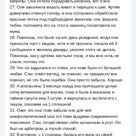
капризы. Она хотела порадовать ребёнка, вот и все.
27
:
Оля закончила мазать живот и перешла к шее, Артём
доверчиво откинул голову, и она осторожно обработала
красные пятна под подбородком закончив, она закрыла
тюбик, положила его на стол и наконец посмотрела на
мужа.
28
:
Помнишь, что было на его день рождения, когда она
принесла торт с медом, хотя я её просила, писала ей 3
сообщения и звонила дважды, умоляя этого не делать.
Помнишь, как у артёма заплыли глаза, и мы всю ночь не
спали, потому что.
29
:
Что он задыхался от отёка, это тоже было от большой
любви. Стас отвёл взгляд, он помнил, он прекрасно все
помнил, но это была ошибка. Она просто забыла. Хорошо.
30
:
А апельсины 3 месяца назад она притащила целую
сетку витаминов для внучка, пока я была в магазине и
тайком сунула ему 3 штуки, я вернулась и застала его с
лицом, похожим на 1 сплошной.
31
:
Ожог это она тоже забыла или для неё
анафилактический шок это тоже выдумки современного
поколения. Стас почувствовал себя загнанным в угол. Он
был не арбитром, а глухой стеной.
32
:
В которую, с 1 стороны, билась его мать со своей