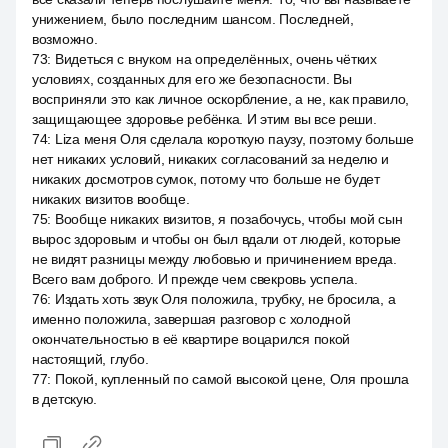
унижением, было последним шансом. Последней,
возможно.
73
:
Видеться с внуком на определённых, очень чётких
условиях, созданных для его же безопасности. Вы
восприняли это как личное оскорбление, а не, как правило,
защищающее здоровье ребёнка. И этим вы все реши.
74
:
Liza меня Оля сделала короткую паузу, поэтому больше
нет никаких условий, никаких согласований за неделю и
никаких досмотров сумок, потому что больше не будет
никаких визитов вообще.
75
:
Вообще никаких визитов, я позабочусь, чтобы мой сын
вырос здоровым и чтобы он был вдали от людей, которые
не видят разницы между любовью и причинением вреда.
Всего вам доброго. И прежде чем свекровь успела.
76
:
Издать хоть звук Оля положила, трубку, не бросила, а
именно положила, завершая разговор с холодной
окончательностью в её квартире воцарился покой
настоящий, глубо.
77
:
Покой, купленный по самой высокой цене, Оля прошла
в детскую.