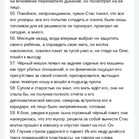
на мгновение перехватило дыхание, он посмотрел на её
лицо.
55
:
Покойное, непроницаемое, чужое Стас понял, что все
его уговоры, все его попытки сгладить и понять были лишь
топливом для её решимости он проиграл, проиграл не
сегодня, а много.
56
:
Месяцев назад, когда впервые выбрал не защитить
своего ребёнка, а оправдать свою мать, он молча
наклонился, схватил пакет за тугой узел и, не глядя на Олю,
пошёл к выходу.
57
:
Чёрный мешок лежал на заднем сиденье его машины
как труп убитых отношений, и он физически ощущал его
присутствие за своей спиной, припарковался, вытащил
свою тяжёлую ношу и вошёл в подъезд пропа.
58
:
Супом и старостью он знал, что мать ждёт его, она не
спала бы, не получив полного отчёта о его
дипломатической миссии, свекровь встретила его в
коридоре, её лицо было напряжённым, готовым.
59
:
К бою, увидев в руках сына огромный чёрный пакет, она
нахмурилась, что это мусор, решила за собой вынести Стас
молча прошёл в комнату и опустил пакет на пол. Он
60
:
Глухим стуком ударился о паркет. Из его недр донёсся
треск ломающейся пластмассы, не говоря ни слова,