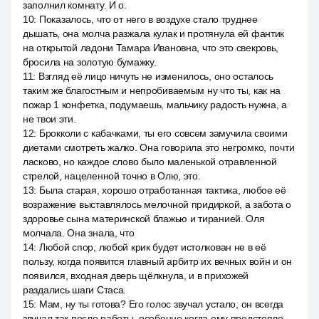
заполнил комнату. И о.
10
:
Показалось, что от него в воздухе стало труднее
дышать, она молча разжала кулак и протянула ей фантик
на открытой ладони Тамара Ивановна, что это свекровь,
бросила на золотую бумажку.
11
:
Взгляд её лицо ничуть не изменилось, оно осталось
таким же благостным и непробиваемым ну что ты, как на
пожар 1 конфетка, подумаешь, мальчику радость нужна, а
не твои эти.
12
:
Брокколи с кабачками, ты его совсем замучила своими
диетами смотреть жалко. Она говорила это негромко, почти
ласково, но каждое слово было маленькой отравленной
стрелой, нацеленной точно в Олю, это.
13
:
Была старая, хорошо отработанная тактика, любое её
возражение выставлялось мелочной придиркой, а забота о
здоровье сына материнской блажью и тиранией. Оля
молчала. Она знала, что
14
:
Любой спор, любой крик будет истолкован не в её
пользу, когда появится главный арбитр их вечных войн и он
появился, входная дверь щёлкнула, и в прихожей
раздались шаги Стаса.
15
:
Мам, ну ты готова? Его голос звучал устало, он всегда
звучал так после работы, особенно когда ему предстояло