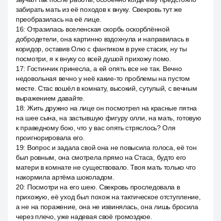
забирать мать из её походов к внуку. Свекровь тут же
преобразилась на её лице.
16
:
Отразилась вселенская скорбь оскорблённой
добродетели, она картинно вздохнула и направилась в
коридор, оставив Олю с фантиком в руке стасик, ну ты
посмотри, я к внуку со всей душой прихожу помо.
17
:
Гостинчик принесла, а ей опять все не так. Вечно
недовольная вечно у неё какие-то проблемы на пустом
месте. Стас вошёл в комнату, высокий, сутулый, с вечным
выражением давайте.
18
:
Жить дружно на лице он посмотрел на красные пятна
на шее сына, на застывшую фигуру олли, на мать, готовую
к праведному бою, что у вас опять стряслось? Оля
проигнорировала его.
19
:
Вопрос и задала свой она не повысила голоса, её тон
был ровным, она смотрела прямо на Стаса, будто его
матери в комнате не существовало. Твоя мать только что
накормила артёма шоколадом.
20
:
Посмотри на его шею. Свекровь проследовала в
прихожую, её уход был похож на тактическое отступление,
а не на поражение, она не извинялась, она лишь бросила
через плечо, уже надевая своё громоздкое.