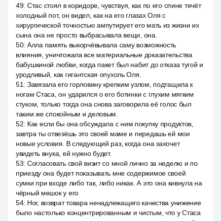
49
:
Стас стоял в коридоре, чувствуя, как по его спине течёт
холодный пот, он видел, как на его глазах Оля с
хирургической точностью ампутирует его мать из жизни их
сына она не просто выбрасывала вещи, она.
50
:
Алла память выкорчёвывала саму возможность
влияния, уничтожала все материальные доказательства
бабушкиной любви, когда пакет был набит до отказа тугой и
уродливый, как гигантская опухоль Оля.
51
:
Завязала его горловину крепким узлом, подтащила к
ногам Стаса, он ударился о его ботинки с глухим мягким
стуком, только тогда она снова заговорила её голос был
таким же спокойным и деловым.
52
:
Как если бы она обсуждала с ним покупку продуктов,
завтра ты отвезёшь это своей маме и передашь ей мои
новые условия. В следующий раз, когда она захочет
увидеть внука, ей нужно будет.
53
:
Согласовать свой визит со мной лично за неделю и по
приезду она будет показывать мне содержимое своей
сумки при входе либо так, либо никак. А это она кивнула на
чёрный мешок у его
54
:
Ног, возврат товара ненадлежащего качества унижение
было настолько концентрированным и чистым, что у Стаса