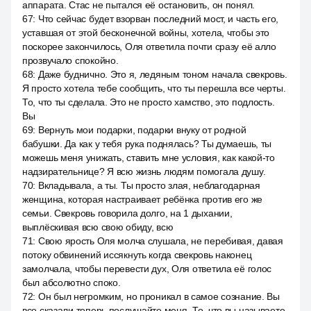
аппарата. Стас не пытался её остановить, он понял.
67
:
Что сейчас будет взорван последний мост, и часть его,
уставшая от этой бесконечной войны, хотела, чтобы это
поскорее закончилось, Оля ответила почти сразу её алло
прозвучало спокойно.
68
:
Даже буднично. Это я, ледяным тоном начала свекровь.
Я просто хотела тебе сообщить, что ты перешла все черты.
То, что ты сделала. Это не просто хамство, это подлость.
Вы
69
:
Вернуть мои подарки, подарки внуку от родной
бабушки. Да как у тебя рука поднялась? Ты думаешь, ты
можешь меня унижать, ставить мне условия, как какой-то
надзирательнице? Я всю жизнь людям помогала душу.
70
:
Вкладывала, а ты. Ты просто злая, неблагодарная
женщина, которая настраивает ребёнка против его же
семьи. Свекровь говорила долго, на 1 дыхании,
выплёскивая всю свою обиду, всю
71
:
Свою ярость Оля молча слушала, не перебивая, давая
потоку обвинений иссякнуть когда свекровь наконец
замолчала, чтобы перевести дух, Оля ответила её голос
был абсолютно споко.
72
:
Он был негромким, но проникал в самое сознание. Вы
все сказали теперь послушайте меня. То, что вы называете