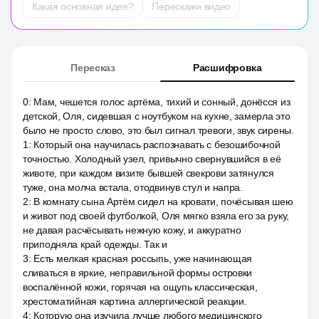
Какая основная идея?
Перескажи видео
Пересказ
Расшифровка
0
:
Мам, чешется голос артёма, тихий и сонный, донёсся из
детской, Оля, сидевшая с ноутбуком на кухне, замерла это
было не просто слово, это был сигнал тревоги, звук сирены.
1
:
Который она научилась распознавать с безошибочной
точностью. Холодный узел, привычно свернувшийся в её
животе, при каждом визите бывшей свекрови затянулся
туже, она молча встала, отодвинув стул и напра.
2
:
В комнату сына Артём сидел на кровати, почёсывая шею
и живот под своей футболкой, Оля мягко взяла его за руку,
не давая расчёсывать нежную кожу, и аккуратно
приподняла край одежды. Так и
3
:
Есть мелкая красная россыпь, уже начинающая
сливаться в яркие, неправильной формы островки
воспалённой кожи, горячая на ощупь классическая,
хрестоматийная картина аллергической реакции.
4
:
Которую она изучила лучше любого медицинского