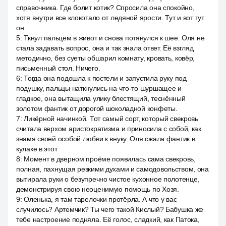
справочника. Где болит котик? Спросила она спокойно,
хотя внутри все клокотало от ледяной ярости. Тут и вот тут
он
5
:
Ткнул пальцем в живот и снова потянулся к шее. Оля не
стала задавать вопрос, она и так знала ответ. Её взгляд
методично, без суеты обшарил комнату, кровать, ковёр,
письменный стол. Ничего.
6
:
Тогда она подошла к постели и запустила руку под
подушку, пальцы наткнулись на что-то шуршащее и
гладкое, она вытащила улику блестящий, теснённый
золотом фантик от дорогой шоколадной конфеты.
7
:
Ликёрной начинкой. Тот самый сорт, который свекровь
считала верхом аристократизма и приносила с собой, как
знамя своей особой любви к внуку. Оля сжала фантик в
кулаке в этот
8
:
Момент в дверном проёме появилась сама свекровь,
полная, пахнущая резкими духами и самодовольством, она
вытирала руки о безупречно чистое кухонное полотенце,
демонстрируя свою неоценимую помощь по Хозя.
9
:
Оленька, я там тарелочки протёрла. А что у вас
случилось? Артемчик? Ты чего такой Кислый? Бабушка же
тебе настроение подняла. Её голос, сладкий, как Патока,