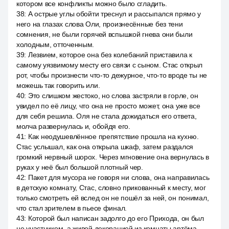
котором все конфликты можно было сгладить.
38
:
А острые углы обойти треснул и рассыпался прямо у
него на глазах слова Оли, произнесённые без тени
сомнения, не были горячей вспышкой гнева они были
холодным, отточенным.
39
:
Лезвием, которое она без колебаний приставила к
самому уязвимому месту его связи с сыном. Стас открыл
рот, чтобы произнести что-то дежурное, что-то вроде ты не
можешь так говорить или.
40
:
Это слишком жестоко, но слова застряли в горле, он
увидел по её лицу, что она не просто может, она уже все
для себя решила. Оля не стала дожидаться его ответа,
молча развернулась и, обойдя его.
41
:
Как неодушевлённое препятствие прошла на кухню.
Стас услышал, как она открыла шкаф, затем раздался
громкий нервный шорох. Через мгновение она вернулась в
руках у неё был большой плотный чер.
42
:
Пакет для мусора не говоря ни слова, она направилась
в детскую комнату, Стас, словно прикованный к месту, мог
только смотреть ей вслед он не пошёл за ней, он понимал,
что стал зрителем в пьесе финал.
43
:
Которой был написан задолго до его Прихода, он был
не участником, а живой декорацией из комнаты артёма