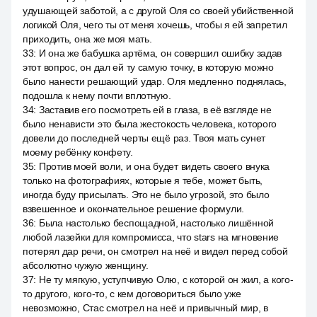
удушающей заботой, а с другой Оля со своей убийственной
логикой Оля, чего ты от меня хочешь, чтобы я ей запретил
приходить, она же моя мать.
33
:
И она же бабушка артёма, он совершил ошибку задав
этот вопрос, он дал ей ту самую точку, в которую можно
было нанести решающий удар. Оля медленно поднялась,
подошла к нему почти вплотную.
34
:
Заставив его посмотреть ей в глаза, в её взгляде не
было ненависти это была жестокость человека, которого
довели до последней черты ещё раз. Твоя мать сунет
моему ребёнку конфету.
35
:
Против моей воли, и она будет видеть своего внука
только на фотографиях, которые я тебе, может быть,
иногда буду присылать. Это не было угрозой, это было
взвешенное и окончательное решение формули.
36
:
Была настолько беспощадной, настолько лишённой
любой лазейки для компромисса, что stars на мгновение
потерял дар речи, он смотрел на неё и видел перед собой
абсолютно чужую женщину.
37
:
Не ту мягкую, уступчивую Олю, с которой он жил, а кого-
то другого, кого-то, с кем договориться было уже
невозможно, Стас смотрел на неё и привычный мир, в