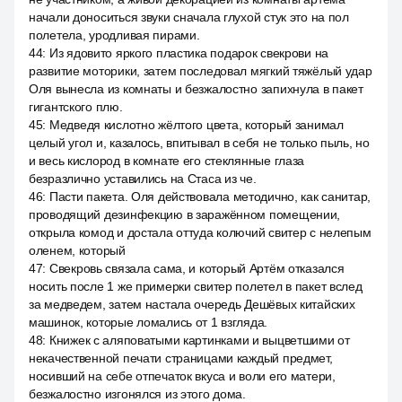
начали доноситься звуки сначала глухой стук это на пол
полетела, уродливая пирами.
44
:
Из ядовито яркого пластика подарок свекрови на
развитие моторики, затем последовал мягкий тяжёлый удар
Оля вынесла из комнаты и безжалостно запихнула в пакет
гигантского плю.
45
:
Медведя кислотно жёлтого цвета, который занимал
целый угол и, казалось, впитывал в себя не только пыль, но
и весь кислород в комнате его стеклянные глаза
безразлично уставились на Стаса из че.
46
:
Пасти пакета. Оля действовала методично, как санитар,
проводящий дезинфекцию в заражённом помещении,
открыла комод и достала оттуда колючий свитер с нелепым
оленем, который
47
:
Свекровь связала сама, и который Артём отказался
носить после 1 же примерки свитер полетел в пакет вслед
за медведем, затем настала очередь Дешёвых китайских
машинок, которые ломались от 1 взгляда.
48
:
Книжек с аляповатыми картинками и выцветшими от
некачественной печати страницами каждый предмет,
носивший на себе отпечаток вкуса и воли его матери,
безжалостно изгонялся из этого дома.