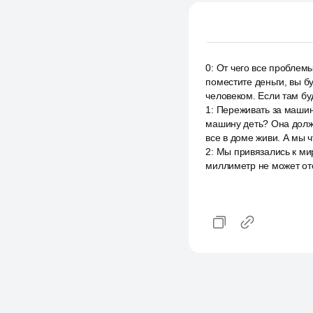
0
:
От чего все проблемы
поместите деньги, вы 
человеком. Если там бу
1
:
Переживать за машину
машину деть? Она долж
все в доме живи. А мы 
2
:
Мы привязались к мир
миллиметр не может ото