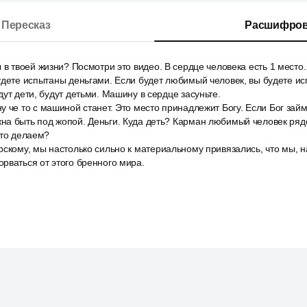
Пересказ
Расшифров
 в твоей жизни? Посмотри это видео. В сердце человека есть 1 место.
будете испытаны деньгами. Если будет любимый человек, вы будете 
дут дети, будут детьми. Машину в сердце засуньте.
 че то с машиной станет. Это место принадлежит Богу. Если Бог займ
на быть под жопой. Деньги. Куда деть? Карман любимый человек ряд
что делаем?
скому, мы настолько сильно к материальному привязались, что мы, 
рваться от этого бренного мира.