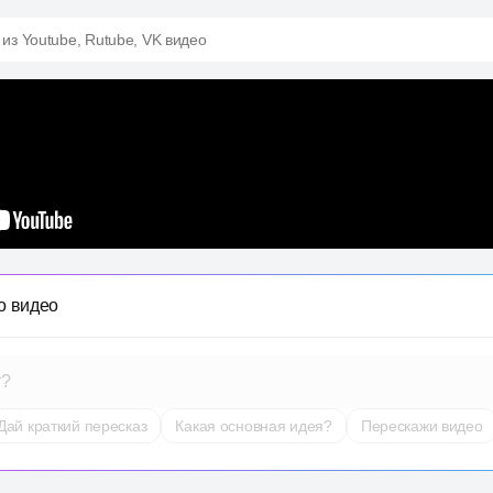
 из Youtube, Rutube, VK видео
о видео
т?
Дай краткий пересказ
Какая основная идея?
Перескажи видео