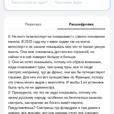
Какая основная идея?
Перескажи видео
Пересказ
Расшифровка
0
:
На матч тв велоспорт не показывают с самого основания
канала. В 2023 году мы с вами сидим так на матче
велоспорт и не начали показывать мне кто-то сказал умную
мысль. Она мне показалась достаточно странной, но
сейчас я в неё поверил больше и больше.
1
:
Они не хотят показывать, потому что обрати внимание,
когда показывают туры, там гранд туры, все то люди
смотрят, например, тур де франс, они как бы путешествуют
глазами. Для них это вот путешествие по Франции, потому
что очень много видов с вертолёта. И якобы 1 из установок
была чуть ли не администра.
2
:
Президента, что это не надо показывать, потому что
зачем русскому народу, особенно на бесплатных каналах,
смотреть, как красиво же богато живёт европа.
Представляешь? Смотришь тур фландрии и там домик к
домику, все красиво, вот они рядами стоят, все хлопают