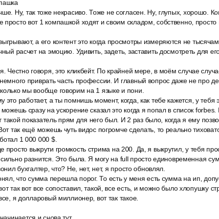
мпашка
ше. Ну, так тоже некрасиво. Тоже не согласен. Ну, глупых, хорошо. 
 просто вот 1 компашкой ходят и своим складом, собственно, прост
зыгрывают, а его контент это когда просмотры измеряются не тысяча
чный расчет на эмоцию. Удивить, задеть, заставить досмотреть для ег
я. Честно говоря, это кликбейт. По крайней мере, в моём случае случ
 немного приврать часть профессии. И главный вопрос даже не про де
колько мы вообще говорим на 1 языке и пони.
 это работает, а ты помнишь момент, когда, как тебе кажется, у тебя 
 можешь сразу на ускорение сказал это когда я попал в список forbes. В
от такой показатель прям для него был. И 2 раз было, когда я ему позво
Вот так ещё можешь чуть видос погромче сделать, то реально тиховато,
ботал 1 000 000 $.
 просто выкрути громкость стрима на 200. Да, я выкрутил, у тебя про
 сильно разнится. Это была. Я могу на full просто единовременная су
онил бухгалтер, что? Не, нет, нет, я просто обновлял.
онял, что сумма перешла порог. То есть у меня есть сумма на ип, допу
от так вот все сопоставил, такой, все есть, и можно было хлопушку ст
все, я долларовый миллионер, вот так такое.
начинается и снова тут.