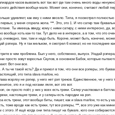
иардов часов вывозить вот так вот где там очень много воды ненужной
сного действия вообще мало. Может они, конечно, считают любой пе
льше удивляет, как ему с ними весело. Типа, я посмотрел полностью 
первых, у меня сгорела жопа. ***. Это, это 1. И что сатир там буквальн
 плане. Ты имеешь ввиду, кому с ними сатиру, с ними интересно, да, в
о вообще хоть как-то так. Тут дело не в интересе, а в том, что это оче
, очевидно, там, там и надо быть. Короче, может быть, конечно, может
дай рэпера. Ну я так мельком, я смотрел 6 комнат, но не последние как
.
трите в чем проблема. Был у него, собственно, выпуск. Угадай рэпера
они просто зовут взрослых Скупов, в основном Бабок, которые пытаютс
ают. Вот они все.
 А ты че такой есть? Да и прикол в том, что они все рэперы, это буква
стоящий, это типа slava marlow, но.
лава мэрлоу не рэпер, у него нет рэп треков. Единственное, че у него 
нитое, это я и под ногами ляля, вот это вот.
эп, он просто поёт, у них у всех есть треки. Сатир участвовал в баттла
треки, настоящие треки, и у сатиры есть пародии на рэп.
а есть треки, этот вообще биты, пишет, как и slava marlow, то есть у ка
ть, тоже вроде как есть треки, тут все рэперы, ***, все это уже как ми
 с этого. И ещё когда они типа пишут на бумаге, кого они собираются 