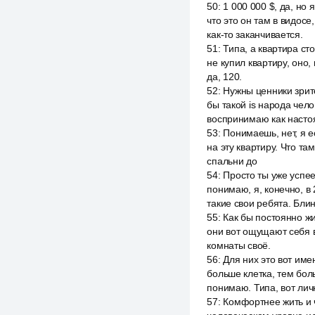
50
:
1 000 000 $, да, но 
что это он там в видосе
как-то заканчивается.
51
:
Типа, а квартира сто
не купил квартиру, оно,
да, 120.
52
:
Нужны ценники зрите
бы такой is народа чело
воспринимаю как наст
53
:
Понимаешь, нет, я е
на эту квартиру. Что т
спальни до
54
:
Просто ты уже успееш
понимаю, я, конечно, в 
такие свои ребята. Блин,
55
:
Как бы постоянно жи
они вот ощущают себя в 
комнаты своё.
56
:
Для них это вот име
больше клетка, тем боль
понимаю. Типа, вот личн
57
:
Комфортнее жить и ч