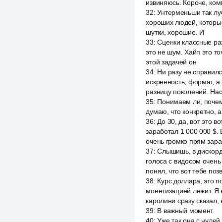
извиняюсь. Короче, ко
32
:
Унтерменьши так луч
хороших людей, которые
шутки, хорошие. И
33
:
Сценки классные ра
это не шум. Хайп это то
этой задачей он
34
:
Ни разу не справилс
искренность, формат, а
разницу поколений. Нас
35
:
Понимаем ли, почему
думаю, что конкретно, а
36
:
До 30, да, вот это в
заработал 1 000 000 $. 
очень громко прям зара
37
:
Слышишь, в дискорде
голоса с видосом очень
понял, что вот тебе позв
38
:
Курс доллара, это п
монетизацией лежит. Я в
каролини сразу сказал, 
39
:
В важный момент.
40
:
Уже так она с нулей 