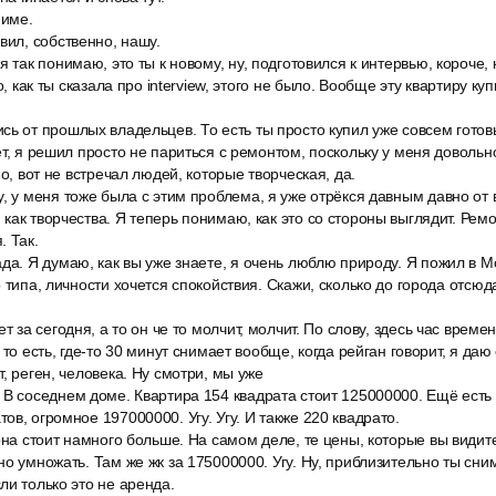
ниме.
вил, собственно, нашу.
 так понимаю, это ты к новому, ну, подготовился к интервью, короче, к
о, как ты сказала про interview, этого не было. Вообще эту квартиру куп
ь от прошлых владельцев. То есть ты просто купил уже совсем готовы
ет, я решил просто не париться с ремонтом, поскольку у меня доволь
но, вот не встречал людей, которые творческая, да.
, у меня тоже была с этим проблема, я уже отрёкся давным давно от в
как творчества. Я теперь понимаю, как это со стороны выглядит. Рем
. Так.
да. Я думаю, как вы уже знаете, я очень люблю природу. Я пожил в Мо
 типа, личности хочется спокойствия. Скажи, сколько до города отсюд
т за сегодня, а то он че то молчит, молчит. По слову, здесь час време
 то есть, где-то 30 минут снимает вообще, когда рейган говорит, я да
, реген, человека. Ну смотри, мы уже
 В соседнем доме. Квартира 154 квадрата стоит 125000000. Ещё ест
ов, огромное 197000000. Угу. Угу. И также 220 квадрато.
она стоит намного больше. На самом деле, те цены, которые вы видите
но умножать. Там же жк за 175000000. Угу. Ну, приблизительно ты сни
ли только это не аренда.