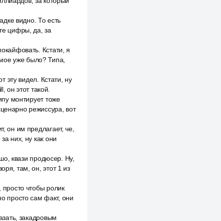
иллиардов, за который
адке видно. То есть
те цифры, да, за
покайфовать. Кстати, я
самое уже было? Типа,
т эту видел. Кстати, ну
, он этот такой.
типу монтирует тоже
 сценарно режиссура, вот
, он им предлагает, че,
 за них, ну как они
ошо, квази продюсер. Ну,
оря, там, он, этот 1 из
, просто чтобы ролик
но просто сам факт, они
казать, закадровым