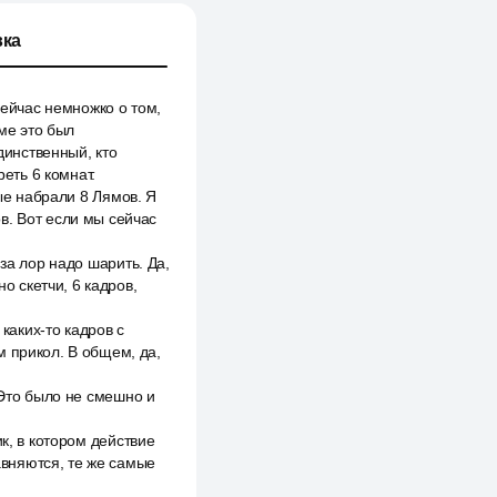
ка
сейчас немножко о том,
име это был
динственный, кто
реть 6 комнат.
рые набрали 8 Лямов. Я
в. Вот если мы сейчас
за лор надо шарить. Да,
о скетчи, 6 кадров,
каких-то кадров с
м прикол. В общем, да,
 Это было не смешно и
к, в котором действие
равняются, те же самые