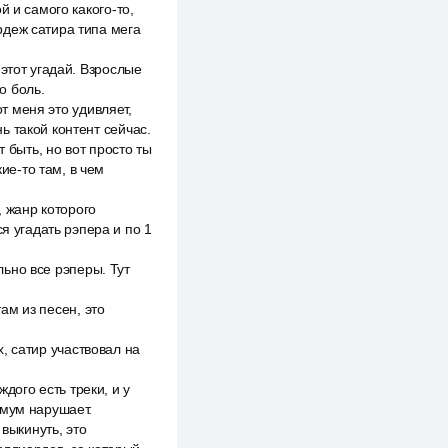
 и самого какого-то,
рдеж сатира типа мега
этот угадай. Взрослые
о боль.
от меня это удивляет,
нь такой контент сейчас.
 быть, но вот просто ты
ие-то там, в чем
, жанр которого
я угадать рэпера и по 1
льно все рэперы. Тут
там из песен, это
х, сатир участвовал на
ждого есть треки, и у
нимум нарушает.
выкинуть, это