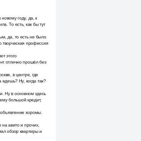
 новому году, да, к
ила. То есть, как бы тут
м, да, то есть не было
но творческая профессия
от этого
онт отлично прошёл без
скве, в центре, где
а едешь? Ну, когда так?
ни. Ну в основном здесь
ю ему большой кредит,
ь объявление хоромы.
 на авито и прочих,
мал обзор квартиры и