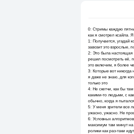
0
:
Стримы каждую пятниц
как я смотрел ксайла. Я
1
:
Получается, угадай к
завозит это взрослые, п
2
:
Это была настоящая п
решил посмотреть её, п
это включим, я более че
3
:
Которые вот никогда 
я даже не знаю, для ког
только это
4
:
Не скетчи, как бы там
какими-то людьми, с ка
обычно, когда я пыталс
5
:
У меня зрители все л
ужасно, ужасно. Не прос
6
:
Условных алгоритмов 
максимум там минут на 1
ролики как раз-таки ид