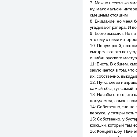
7
:
Можно несколько милл
ну, маломальски интере
смешным стоящим
8
:
Внимание, но меня бо
угадывают рэпера. И во 
9
:
Всего вывозил. Нет, в
что ему с ними интересн
10
:
Популярной, поэтому
смотрел вот это вот уга
ошибки русского мастур
11
:
Биста. В общем, смо
заключается в том, что 
их, собственно, выкидыв
12
:
Ну-ка слева направо.
самый обы, тут самый на
13
:
Начнём с того, что с
получается, самое знаме
14
:
Собственно, это не р
версусе, у сатиры есть 
15
:
Собственно, у бустер
кокошки, который там ес
16
:
Концепт шоу. Начнём