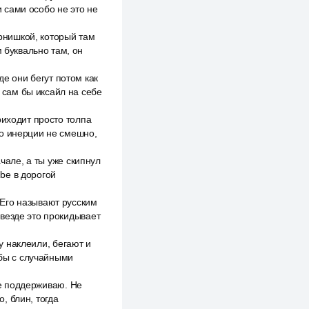
и сами особо не это не
арнишкой, который там
 буквально там, он
где они бегут потом как
ь сам бы иксайл на себе
риходит просто толпа
 по инерции не смешно,
чале, а ты уже скипнул
ube в дорогой
Его называют русским
м везде это прокидывает
ту наклеили, бегают и
 бы с случайными
не поддерживаю. Не
о, блин, тогда