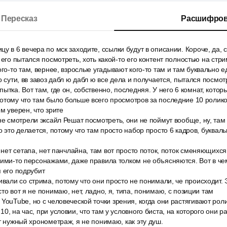
Пересказ
Расшифров
у в 6 вечера по мск заходите, ссылки будут в описании. Короче, да, 
 его пытался посмотреть, хоть какой-то его контент полностью на стр
ого-то там, вернее, взрослые угадывают кого-то там и там буквально е
о сути, вв завоз дабл ю дабл ю все дела и получается, пытался посмот
ытка. Вот там, где он, собственно, последняя. У него 6 комнат, кото
отому что там было больше всего просмотров за последние 10 ролико
м уверен, что зрите
не смотрели эксайл Решат посмотреть, они не поймут вообще, ну, там 
о это делается, потому что там просто набор просто 6 кадров, буквальн
 нет сетапа, нет панчлайна, там вот просто поток, поток сменяющихся 
кими-то персонажами, даже правила толком не объясняются. Вот в че
я его подрубит
ивали со стрима, потому что они просто не понимали, че происходит.
то вот я не понимаю, нет, ладно, я, типа, понимаю, с позиции там
YouTube, но с человеческой точки зрения, когда они растягивают роли
0, на час, при условии, что там у условного биста, на которого они 
ут нужный хронометраж, я не понимаю, как эту душ.