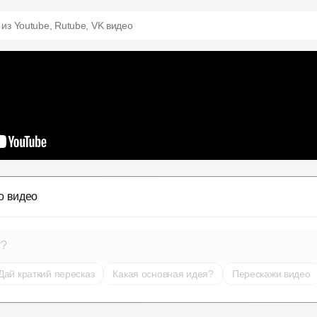
 из Youtube, Rutube, VK видео
о видео
т?
Дай краткий пересказ
Какая основная идея?
Перескажи видео