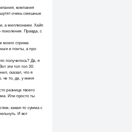
Компания, компания
о шутят очень смешные
ми, а миллионами. Хайп
о поколения. Правда, с
ае моего стрима
ньги и понты, а про
это получилось? Да, я
от эти топ топ 30.
нил, сказал, что я
 че то, да, у меня
сто разница твоего
мма. Или просто ты
стим, какая-то сумма с
рельнуть. И вот