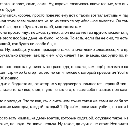
от это, короче, сами, сами. Ну, короче, сложилось впечатление, что он
оге будет
получится, короче, просто повезло ему вот с таким вот талантливым п
 над этим всем пытается че то из этого смотрибельное вывести. Он там
го был, где он буквально наеб, монтажом там
 они просто идут, пешком, гуляют, а он вставляет из другого момента, 
 этого вообще даже не было, короче. То есть, если бы не они, то ест
шкой, как будто не особо бы, и
о. Ну, вообще, у меня примерно такое впечатление сложилось, что п
, буквально клоуничает, причём клоуничает. Так, знаешь, как будто по,
что вот надо клоунничать все равно да, погнали, там ещё реклама в на
зыкант стример блогер так это не он и человек, который превратил YouT
00 подпис.
жи с бюджетами, от которых у продюсеров начинается нервный тик. 
писке то так все, стоп, я уже не кто его, он сам себя называет, он са
о приходит. Это то как, как с литвином точно такая же сами на себя э
русские мистеры, каждый, каждый 1. Причём, если мастурбист, он хотя
просто есть компашка дегенератов, которые ходят, ой, осуждаю такое, 
Такие, не надо. На твиче нельзя. Ну такое, да лучше не стоит. Неприятн