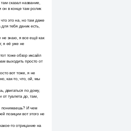
н там сказал название,
 и он в конце там ролик
, что это на, но там даже
 для тебя даник есть,
 не знаю, я все ещё как
, я её уже не
этот тоже обзор иксайл
рам выходить просто от
осто вот тоже, я не
, как-то, что, ой, мы
ь, двигаться по дому,
 от туалета до, там,
и, понимаешь? И чем
оей позиции вот этого не
 какое-то отрицание на