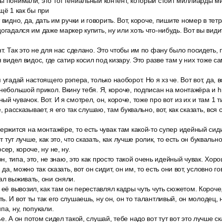
ы понимали, это тот гениальный контент, который стоит миллиарды м
щё 1 как бы при
видно, да, дать им ручки и говорить. Вот, короче, пишите номер в тетр
огадался им даже маркер купить, ну или хоть что-нибудь. Вот вы види
т. Так это не для нас сделано. Это чтобы им по фану было посидеть, 
я видел видос, где сатир косил под кизару. Это разве там у них тоже 
угадай настоящего рэпера, только наоборот. Но я хз че. Вот вот, да, во
небольшой прикол. Вкину тебя. Я, короче, подписан на монтажёра и hill
й чувачок. Вот. И я смотрел, он, короче, тоже про вот из их и там 1 
, рассказывает, я его так слушаю, там буквально, вот, как сказать, вся
ержится на монтажёре, то есть чувак там какой-то супер идейный сидит
от тут лучше, как это, что сказать, как лучше ролик, то есть он буквально
сер, короче, ну не, ну.
он, типа, это, не знаю, это как просто такой очень идейный чувак. Хор
 да, можно так сказать, вот он сидит, он им, то есть они вот, условно гов
ал выживать, они сняли.
 её вывозил, как там он переставлял кадры чуть чуть сюжетом. Короче
. И вот ты так его слушаешь, ну он, он то талантливый, он молодец, 
па, ну, попукали.
е. А он потом сидел такой, слушай, тебе надо вот тут вот это лучше с