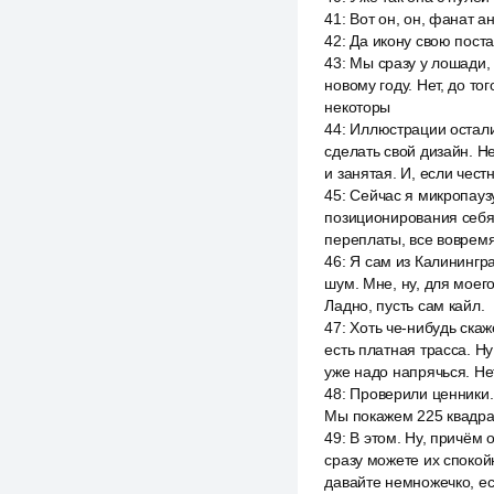
41
:
Вот он, он, фанат а
42
:
Да икону свою поста
43
:
Мы сразу у лошади, я
новому году. Нет, до тог
некоторы
44
:
Иллюстрации осталис
сделать свой дизайн. Н
и занятая. И, если чест
45
:
Сейчас я микропаузу
позиционирования себя 
переплаты, все вовремя
46
:
Я сам из Калинингра
шум. Мне, ну, для моего
Ладно, пусть сам кайл.
47
:
Хоть че-нибудь скаже
есть платная трасса. Ну
уже надо напрячься. Нет
48
:
Проверили ценники.
Мы покажем 225 квадрат
49
:
В этом. Ну, причём 
сразу можете их спокой
давайте немножечко, ес