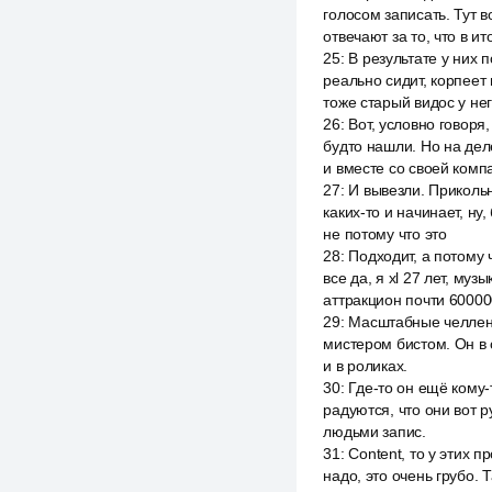
голосом записать. Тут в
отвечают за то, что в ит
25
:
В результате у них 
реально сидит, корпеет
тоже старый видос у не
26
:
Вот, условно говоря,
будто нашли. Но на деле
и вместе со своей компа
27
:
И вывезли. Прикольн
каких-то и начинает, ну
не потому что это
28
:
Подходит, а потому 
все да, я xl 27 лет, му
аттракцион почти 60000
29
:
Масштабные челленд
мистером бистом. Он в с
и в роликах.
30
:
Где-то он ещё кому-т
радуются, что они вот 
людьми запис.
31
:
Content, то у этих 
надо, это очень грубо. 