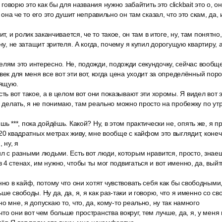
я говорю это как бы для названия нужно забайтить это clickbait это о, о
, она че то его это душит неправильно он там сказал, что это скам, да,
ит, и ролик заканчивается, че то такое, он там в итоге, ну, там понятно
 ну, не затащит зрителя. А когда, почему я купил дорогущую квартиру, а
лям это интересно. Не, подожди, подожди секундочку, сейчас вообще
век для меня все вот эти вот, когда цена уходит за определённый порог
оящую.
сть вот такое, а в целом вот они показывают эти хоромы. Я видел вот 
ам делать, я не понимаю, там реально можно просто на пробежку по ут
ь ***, пока дойдёшь. Какой? Ну, в этом практически не, опять же, я пр
20 квадратных метрах живу, мне вообще с кайфом это выглядит, конечно
 ну, я
л с разными людьми. Есть вот люди, которым нравится, просто, знаеш
4 стенах, им нужно, чтобы ты мог подвигаться и вот именно, да, выйти
нно в кайф, потому что они хотят чувствовать себя как бы свободным
ше свободы. Ну да, да, я, я как раз-таки и говорю, что я именно со св
о мне, я допускаю то, что, да, кому-то реально, ну так намного
то они вот чем больше пространства вокруг, тем лучше, да, я, у меня