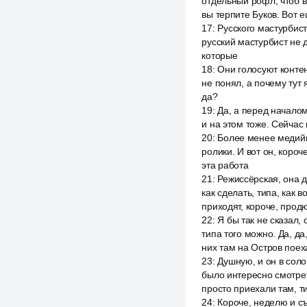
отдельный рофл, чтоб в
вы терпите Буков. Вот е
17
:
Русского мастурбист 
русский мастурбист не д
которые
18
:
Они голосуют контен
не понял, а почему тут 
да?
19
:
Да, а перед началом 
и на этом тоже. Сейчас 
20
:
Более менее медийны
ролики. И вот он, короче
эта работа
21
:
Режиссёрская, она д
как сделать, типа, как в
приходят, короче, продю
22
:
Я бы так не сказал, 
типа того можно. Да, да,
них там на Остров поех
23
:
Душную, и он в соло
было интересно смотреть
просто приехали там, ти
24
:
Короче, неделю и съ