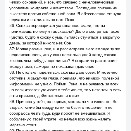
чётких оснований, и все, что связано с нечеловеческими
условиями контракта и агентством. Последнее признание
вылетело против собственной воли. Я обессиленно стянула
перчатки и свалилась на пол. Пока.
86
:
Сонхва переваривал услышанное скажи, что ты
понимаешь, почему я так сказала? Дело в сестре так такое
чувство, будто я схожу с ума, пытаясь стучаться в закрытую
дверь, за которой никого нет. Сон.
87
:
Молча размышлял, и я рассмотрела в его взгляде ту же
недосказанность, что у юны несколько дней назад сонхва
хочешь чем-нибудь поделиться? Я сократила расстояние
между нами, намеренно показывая давление.
88
:
Не столько поделиться, сколько дать совет. Мгновенно
отступив, я закатила глаза, понимая, что никакой полезной
информации не узнаю. Пойми, Рена, я не ручаюсь за всех,
но если человек утаивает о тебе что-то, то у него точно есть
свои причины, действительно и какие.
89
:
Причина у тебя, во первых, мне мало что известно. Во
вторых, какие бы между нами не были отношения, я не
собираюсь лезть туда, куда просят не вмешиваться. Я
соболезную твоей утрате, но нельзя всю жизнь жалеть
мёртвых стоит.
90
:
Подумать о себе и окружающих меня настигло горькое