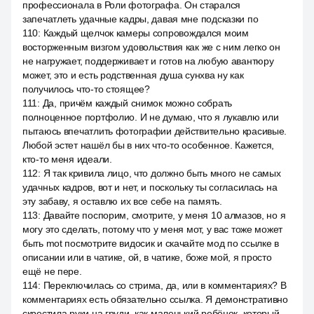
профессионала в Роли фотографа. Он старался
запечатлеть удачные кадры, давая мне подсказки по
110
:
Каждый щелчок камеры сопровождался моим
восторженным визгом удовольствия как же с ним легко он
не нагружает, поддерживает и готов на любую авантюру
может, это и есть родственная душа сунхва ну как
получилось что-то стоящее?
111
:
Да, причём каждый снимок можно собрать
полноценное портфолио. И не думаю, что я лукавлю или
пытаюсь впечатлить фотографии действительно красивые.
Любой эстет нашёл бы в них что-то особенное. Кажется,
кто-то меня идеали.
112
:
Я так кривила лицо, что должно быть много не самых
удачных кадров, вот и нет, и поскольку ты согласилась на
эту забаву, я оставлю их все себе на память.
113
:
Давайте поспорим, смотрите, у меня 10 алмазов, но я
могу это сделать, потому что у меня мот, у вас тоже может
быть mot посмотрите видосик и скачайте мод по ссылке в
описании или в чатике, ой, в чатике, боже мой, я просто
ещё не пере.
114
:
Переключилась со стрима, да, или в комментариях? В
комментариях есть обязательно ссылка. Я демонстративно
скрестила руки на груди, как маленький ребёнок, который