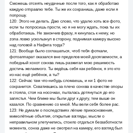
Сможешь отсеять неудачные после того, как я обработаю
каждую отправлю тебе. Ты же их сохранишь, даже если я
попрошу.
120
:
Этого не делать. Даю слово, что удалю хоть все фото,
если ты попросишь прости, но я не могу ждать, пока ты их
обработаешь. Не закончив фразу, я кинулась к нему, но
zona ловко ускользнул в сторону, поднимая камеру высоко
над головой а Нафига тогда?
121
:
Вообще было соглашаться, чтоб тебя фоткали,
фотоаппарат оказался вне пределов моей досягаемости, а
победный хохот сонхва лишь разжигал мою решимость
достичь желаемого. Ты ведёшь себя как ребёнок, я это кто
из нас ещё ребёнок, а ты?
122
:
Сейчас там что-нибудь сломаешь, и ни 1 фото не
сохранится. Схватившись за плечо сонхва в качестве опоры
я стояла, стоя на носочках, пыталась дотянуться до его
запястья. Чем ближе мы были друг к другу, тем выше он
казался. По сравнению со мной. Мы вели себя более рас.
123
:
Не думали о последствиях лёгкие прикосновения,
мимолётные объятия, открытые взгляды, мысли о
неправильном улетучились, стоило отдаться беззаботности
момента, сонха даже не смотрел на камеру, его взгляд был