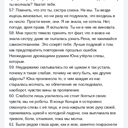
ты молчала? Хватит тебе.
57
:
Помнить, что это ты, сестра союна. Не мы. Ты везде
ищешь виноватых, но ни разу не подумала, что входишь в
их число. Прости меня, они. Я не знала, не хотела. Нет,
погоди, ария права. Я вспылила. Ты ни в чем не виновата.
58
:
Мне просто тяжело принять тот факт, что я вовсе не
знала сестру, даже не пыталась узнать Рена, не занимайся
самоистязанием. Это сожрёт тебя. Лучше подумай о том,
как предотвратить повторение прошлых ошибок.
Неожиданно дрожащими руками Юна утёрла слезы,
которые.
59
:
Неудержимо скатывались по её щекам я так устала,
почему я такая слабая, почему не могу быть, как другие
айдолы? Юна произнесла то, о чем каждая из нас
старалась молчать, но облегчения не последовало,
наоборот, чувство вины за проявление.
60
:
Слабости лишь усилилось не стоит бояться своих
чувств, мы не роботы. В конце Концов я осторожно
смахнула слезы с её лица, и она накрыла мою руку своей,
прижимаясь щекой к холодной ладони, она выплакала все
тревоги, боли, отчаяния, пока мы молча.
61
:
Были рядом глаза арии, как и мои, заметно покраснели