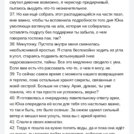
смутил девочек возможно, я чересчур придирчивый,
пытаюсь выудить что-то незначительное.
37
:
Но как ещё собрать этот распадающийся на части пазл,
мне важно, чтобы ты вспомнила подробности того дня Юна
умоляюще взглянула на aria, которая не собиралась
оставлять подругу без поддержки ты забыла, о чем
говорила госпожа пак, так?
38
:
Минуточку. Пустота внутри меня сменилась
необъяснимой яростью. Я стала беспокойно ходить из угла
в угол, стараясь подавить вспыхнувший гнев
недосказанности, тайны. Все это медленно сводило с ума.
Если вам есть что рассказать что-то, о чем я могу, не.
39
:
То сейчас самое время с момента нашего возвращения
я терплю, пока остальные хранят секреты, связанные с
моей сестрой. Больше не стану. Ария, думаю, ты уже
поняла, что я так просто не успокоюсь, верно?
40
:
Я готовилась к очередному язвительному ответу арии,
но Юна опередила её если для тебя это настолько важно,
то так и быть, это было осенью. За окном шумел сильный
ветер и мешал мне уснуть, пока вы с арией крепко.
41
:
Спали в своих комнатах.
42
:
Тогда я пошла на кухню попить воды, да и пока она идёт
на кухню, вы можете пойти и поставить лайкусик на это