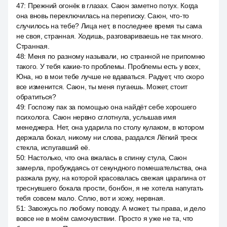
47
:
Прежний огонёк в глазах. Саюн заметно потух. Когда
она вновь переключилась на переписку. Саюн, что-то
случилось на тебе? Лица нет, в последнее время ты сама
не своя, странная. Ходишь, разговариваешь не так много.
Странная.
48
:
Меня по разному называли, но странной не припомню
такого. У тебя какие-то проблемы. Проблемы есть у всех,
Юна, но в мои тебе лучше не вдаваться. Радует, что скоро
все изменится. Саюн, ты меня пугаешь. Может, стоит
обратиться?
49
:
Госпожу пак за помощью она найдёт себе хорошего
психолога. Саюн нервно сглотнула, услышав имя
менеджера. Нет, она ударила по столу кулаком, в котором
держала бокал, никому ни слова, раздался Лёгкий треск
стекла, испугавший её.
50
:
Настолько, что она вжалась в спинку стула, Саюн
замерла, пробуждаясь от секундного помешательства, она
разжала руку, на которой красовалась свежая царапина от
треснувшего бокала прости, бонбон, я не хотела напугать
тебя совсем мало. Сплю, вот и хожу, нервная.
51
:
Завожусь по любому поводу. А может, ты права, и дело
вовсе не в моём самочувствии. Просто я уже не та, что