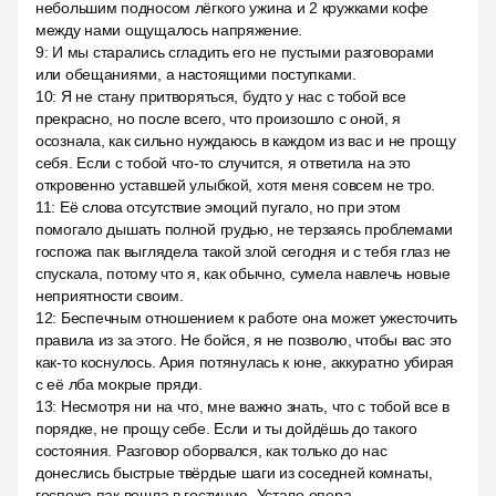
небольшим подносом лёгкого ужина и 2 кружками кофе
между нами ощущалось напряжение.
9
:
И мы старались сгладить его не пустыми разговорами
или обещаниями, а настоящими поступками.
10
:
Я не стану притворяться, будто у нас с тобой все
прекрасно, но после всего, что произошло с оной, я
осознала, как сильно нуждаюсь в каждом из вас и не прощу
себя. Если с тобой что-то случится, я ответила на это
откровенно уставшей улыбкой, хотя меня совсем не тро.
11
:
Её слова отсутствие эмоций пугало, но при этом
помогало дышать полной грудью, не терзаясь проблемами
госпожа пак выглядела такой злой сегодня и с тебя глаз не
спускала, потому что я, как обычно, сумела навлечь новые
неприятности своим.
12
:
Беспечным отношением к работе она может ужесточить
правила из за этого. Не бойся, я не позволю, чтобы вас это
как-то коснулось. Ария потянулась к юне, аккуратно убирая
с её лба мокрые пряди.
13
:
Несмотря ни на что, мне важно знать, что с тобой все в
порядке, не прощу себе. Если и ты дойдёшь до такого
состояния. Разговор оборвался, как только до нас
донеслись быстрые твёрдые шаги из соседней комнаты,
госпожа пак вошла в гостиную. Устало опера.