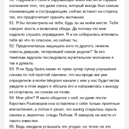
осознание того, что даже сонха, который всегда был самым
понимающим и сострадающим, сейчас встанет на сторону
тех, кто предпочитает хранить молчание.
91
:
Я бы посмотрела на тебя, будь ты на моём месте. Тебе
говорит злость и возможна обида. Да потому что мне
надоело слушать оправдания. Я и не собиралась втягивать
тебя во что-то опасное, но сейчас ты.
92
:
Предпочитаешь защищать кого-то другого, нежели
помочь девушке, потерявшей самое родное? За его
тяжёлым вздохом последовало мучительное молчание я
так и думала.
93
:
Я не буду брать какие-то прям супер пупер улучшения
сонхва по той простой причине, что мы вроде как уже
определили в моём telegram канале с кем у нас будет ветка
увидите в этом видео я обошла его и направилась к выходу
из спортзала, но сонхва не позво.
94
:
Мне уйти? Я мало общался с ней, но даже после
Коротких Разговоров она оставляла о себе только приятные
впечатления, а потом я узнал, что saving старалась скрыть
синяки и, вероятно, следы Побоев. Я замерла на месте от
такого известия.
95
:
Ведь ожидала услышать что угодно, но точно не это