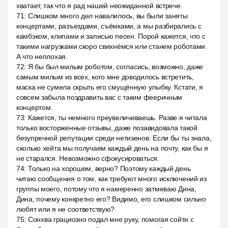
хватает, так что я рад нашей неожиданной встрече.
71
:
Слишком много дел навалилось, вы были заняты
концертами, разъездами, съёмками, а мы разбирались с
камбэком, клипами и записью песен. Порой кажется, что с
такими нагрузками скоро свихнёмся или станем роботами.
А что неплохая.
72
:
Я бы был милым роботом, согласись, возможно, даже
самым милым из всех, кого мне доводилось встретить,
маска не сумела скрыть его смущённую улыбку. Кстати, я
совсем забыла поздравить вас с таким фееричным
концертом.
73
:
Кажется, ты немного преувеличиваешь. Разве я читала
только восторженные отзывы, даже позавидовала такой
безупречной репутации среди нетизенов. Если бы ты знала,
сколько хейта мы получаем каждый день на почту, как бы я
не старался. Невозможно сфокусироваться.
74
:
Только на хорошем, верно? Поэтому каждый день
читаю сообщения о том, как требуют много исключений из
группы моего, потому что я намеренно затмеваю Дина,
Дина, почему конкретно его? Видимо, его слишком сильно
любят или я не соответствую?
75
:
Сонхва грациозно подал мне руку, помогая сойти с