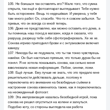
105
:
Не боишься так оставлять его? Мало того, что сумка
открыта, так ещё и фотоаппарат выглядывает. Тебе нужно
быть осторожнее. Вещь то недешёвая. И уверена, у тебя
там много работ. Ох, спасибо. Что-то я совсем забылся. Ты
привык, что он всегда со мной теперь.
106
:
Даже не представляю, как можно оставить его дома, а
ты помнишь наш поход в магазин, когда я сказала, что
разрушу, разрешу тебе себя сфотографировать. Хе хе хе.
Сонхва игриво приподнял брови и с энтузиазмом включил
камеру.
107
:
Никогда бы не подумала, что ты так тонко чувствуешь
намёки. Он был настолько прямым, что только дурак бы не
понял. Я не хотела показывать сонхва, как сильно меня
взволновала новая информация. Побои, синяки, ложи.
108
:
Ещё лучше. Ему лучше не знать, что это придало мне
решительности действовать дальше, поэтому я
переключила его внимание на безобидные съёмки в
настроении сонхва изменилось также, как я переключилась
на неожиданный фотосет.
109
:
Эта импровизация казалась безобидной игрой, пока
сонхва не решил опуститься на колени и загнуться.
Подобно коту, со стороны выглядела как работа