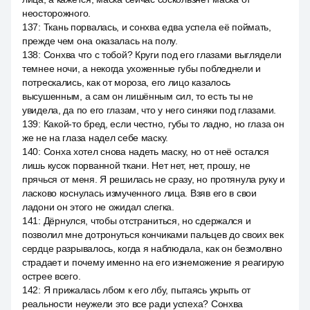
неосторожного.
137
:
Ткань порвалась, и сонхва едва успела её поймать,
прежде чем она оказалась на полу.
138
:
Сонхва что с тобой? Круги под его глазами выглядели
темнее ночи, а некогда ухоженные губы побледнели и
потрескались, как от мороза, его лицо казалось
высушенным, а сам он лишённым сил, то есть ты не
увидела, да по его глазам, что у него синяки под глазами.
139
:
Какой-то бред, если честно, губы то ладно, но глаза он
же не на глаза надел себе маску.
140
:
Сонха хотел снова надеть маску, но от неё остался
лишь кусок порванной ткани. Нет нет, нет, прошу, не
прячься от меня. Я решилась не сразу, но протянула руку и
ласково коснулась измученного лица. Взяв его в свои
ладони он этого не ожидал слегка.
141
:
Дёрнулся, чтобы отстраниться, но сдержался и
позволил мне дотронуться кончиками пальцев до своих век
сердце разрывалось, когда я наблюдала, как он безмолвно
страдает и почему именно на его изнеможение я реагирую
острее всего.
142
:
Я прижалась лбом к его лбу, пытаясь укрыть от
реальности неужели это все ради успеха? Сонхва