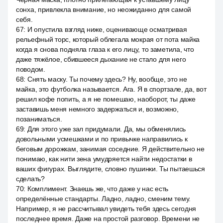
сонха, привлекла внимание, но неожиданно для самой
себя.
67
:
И опустила взгляд ниже, оценивающе осматривая
рельефный торс, который облегала мокрая от пота майка
когда я снова подняла глаза к его лицу, то заметила, что
даже тяжёлое, сбившееся дыхание не стало для него
поводом.
68
:
Снять маску. Ты почему здесь? Ну, вообще, это не
майка, это футболка называется. Ага. Я в спортзале, да, вот
решил кофе попить, а я не помешаю, наоборот, ты даже
заставишь меня немного задержаться и, возможно,
позаниматься.
69
:
Для этого уже зал придумали. Да, мы обменялись
довольными усмешками и по привычке направились к
беговым дорожкам, занимая соседние. Я действительно не
понимаю, как нити зена умудряется найти недостатки в
ваших фигурах. Выглядите, словно пушинки. Ты пытаешься
сделать?
70
:
Комплимент. Знаешь же, что даже у нас есть
определённые стандарты. Ладно, ладно, сменим тему.
Например, я не рассчитывал увидеть тебя здесь сегодня
последнее время. Даже на простой разговор. Времени не