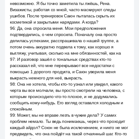
невозможно. Я бы точно заметила ты лжёшь, Рена.
Визажисты, работая со мной, часто маскируют следы
ушибов. После тренировок Саюн пыталась скрыть их
косметикой и закрытыми нарядами. А когда?
96
:
Да, она спросила меня. Мои предположения
подтвердились, о чем спросила. Поначалу она просто
делилась успехами, расспрашивала о нашей группе, а
потом очень аккуратно подвела к тому, как хорошо я
выгляжу, учитывая, сколько на мне обязанностей, как на
97
:
И разговор зашёл о тональных средствах кто-то
рассказал ей, что мне перекрывают все недостатки с
помощью 1 дорогого продукта, и Саюн уверила меня
выкрасть немного для неё, выкрасть.
98
:
Она не хотела, чтобы кто-то узнал или увидел, какого
черта вы все молчали, вы просто смотрели на человека, с
которым происходило что-то плохое, и не додумались
сообщить кому-нибудь. Его взгляд оставался холодным и
спокойным.
99
:
Может, мы не вправе лезть в чужие дела? У самих
проблем немало. Ты ведь понимаешь, через что проходит
каждый айдол? Союн не была исключением, и никто не мог
предвидеть, что она пойдёт на такой отчаянный шаг. Кто-то