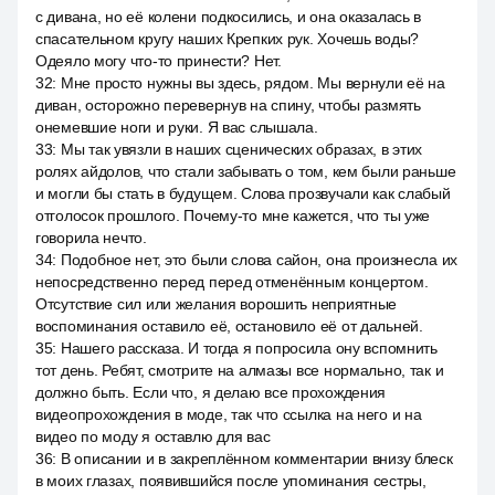
с дивана, но её колени подкосились, и она оказалась в
спасательном кругу наших Крепких рук. Хочешь воды?
Одеяло могу что-то принести? Нет.
32
:
Мне просто нужны вы здесь, рядом. Мы вернули её на
диван, осторожно перевернув на спину, чтобы размять
онемевшие ноги и руки. Я вас слышала.
33
:
Мы так увязли в наших сценических образах, в этих
ролях айдолов, что стали забывать о том, кем были раньше
и могли бы стать в будущем. Слова прозвучали как слабый
отголосок прошлого. Почему-то мне кажется, что ты уже
говорила нечто.
34
:
Подобное нет, это были слова сайон, она произнесла их
непосредственно перед перед отменённым концертом.
Отсутствие сил или желания ворошить неприятные
воспоминания оставило её, остановило её от дальней.
35
:
Нашего рассказа. И тогда я попросила ону вспомнить
тот день. Ребят, смотрите на алмазы все нормально, так и
должно быть. Если что, я делаю все прохождения
видеопрохождения в моде, так что ссылка на него и на
видео по моду я оставлю для вас
36
:
В описании и в закреплённом комментарии внизу блеск
в моих глазах, появившийся после упоминания сестры,