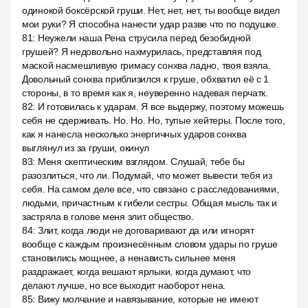
одинокой боксёрской груши. Нет, нет, нет, ты вообще видел
мои руки? Я способна нанести удар разве что по подушке.
81
:
Неужели наша Рена струсила перед безобидной
грушей? Я недовольно нахмурилась, представляя под
маской насмешливую гримасу сонхва ладно, твоя взяла.
Довольный сонхва приблизился к груше, обхватил её с 1
стороны, в то время как я, неуверенно надевая перчатк.
82
:
И готовилась к ударам. Я все выдержу, поэтому можешь
себя не сдерживать. Но. Но. Но, тупые хейтеры. После того,
как я нанесла несколько энергичных ударов сонхва
выглянул из за груши, окинул
83
:
Меня скептическим взглядом. Слушай, тебе бы
разозлиться, что ли. Подумай, что может вывести тебя из
себя. На самом деле все, что связано с расследованиями,
людьми, причастным к гибели сестры. Общая мысль так и
застряла в голове меня злит общество.
84
:
Злит, когда люди не договаривают да или игнорят
вообще с каждым произнесённым словом удары по груше
становились мощнее, а ненависть сильнее меня
раздражает, когда вешают ярлыки, когда думают, что
делают лучше, но все выходит наоборот нена.
85
:
Вижу молчание и навязывание, которые не имеют