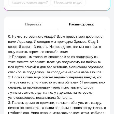
Какая основная идея?
Перескажи видео
Пересказ
Расшифровка
0
:
Ну что, готовы к стеклище? Всем привет, мои дорогие, с
вами Лера сид. И сегодня мы проходим Эдемов. Сад, 1
сезон, 8 серия, близость. Но перед тем, как мы начнём, я
хочу сказать огромное спасибо моим.
1
:
Прекрасным топовым спонсором за их поддержку вы
тоже можете оформить платную подписочку на паблик вк
или бусте ссылки я для вас оставила в описании огромное
спасибо за поддержку. На холодном чёрном небе взошла.
2
:
Полная луна ещё совсем недавно мерцали звезды, но
теперь они уступили место густым облакам. Я внимательно
следила за проникающим через приоткрытую штору
лунным светом, сидя на полу у дивана, на котором,
успокаивающее, посапывала йона она.
3
:
Палась время от времени, только чтобы утолить жажду,
ничего не отвечала на наши вопросы и снова погружалась в
глубокий сон. Ария нервно металась по комнатам, собирая