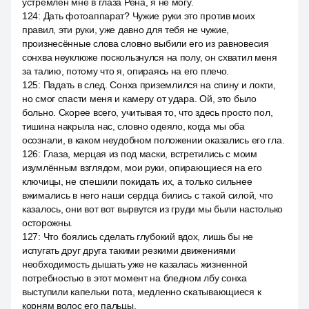
устремлён мне в глаза Рена, я не могу.
124
:
Дать фотоаппарат? Чужие руки это против моих
правил, эти руки, уже давно для тебя не чужие,
произнесённые слова словно выбили его из равновесия
сонхва неуклюже поскользнулся на полу, он схватил меня
за талию, потому что я, опираясь на его плечо.
125
:
Падать в след. Сонха приземлился на спину и локти,
но смог спасти меня и камеру от удара. Ой, это было
больно. Скорее всего, учитывая то, что здесь просто пол,
тишина накрыла нас, словно одеяло, когда мы оба
осознали, в каком неудобном положении оказались его гла.
126
:
Глаза, мерцая из под маски, встретились с моим
изумлённым взглядом, мои руки, опирающиеся на его
ключицы, не спешили покидать их, а только сильнее
вжимались в него наши сердца бились с такой силой, что
казалось, они вот вот вырвутся из груди мы были настолько
осторожны.
127
:
Что боялись сделать глубокий вдох, лишь бы не
испугать друг друга такими резкими движениями
необходимость дышать уже не казалась жизненной
потребностью в этот момент на бледном лбу сонха
выступили капельки пота, медленно скатывающиеся к
корням волос его пальцы.