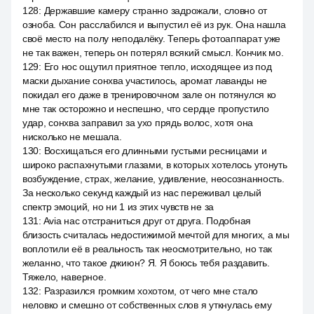
128
:
Державшие камеру странно задрожали, словно от
озноба. Сон расслабился и выпустил её из рук. Она нашла
своё место на полу неподалёку. Теперь фотоаппарат уже
не так важен, теперь он потерял всякий смысл. Кончик мо.
129
:
Его нос ощутил приятное тепло, исходящее из под
маски дыхание сонхва участилось, аромат лаванды не
покидал его даже в тренировочном зале он потянулся ко
мне так осторожно и неспешно, что сердце пропустило
удар, сонхва заправил за ухо прядь волос, хотя она
нисколько не мешала.
130
:
Восхищаться его длинными густыми ресницами и
широко распахнутыми глазами, в которых хотелось утонуть
возбуждение, страх, желание, удивление, неосознанность.
За несколько секунд каждый из нас переживал целый
спектр эмоций, но ни 1 из этих чувств не за
131
:
Avia нас отстраниться друг от друга. Подобная
близость считалась недостижимой мечтой для многих, а мы
воплотили её в реальность так неосмотрительно, но так
желанно, что такое джиюн? Я. Я боюсь тебя раздавить.
Тяжело, наверное.
132
:
Разразился громким хохотом, от чего мне стало
неловко и смешно от собственных слов я уткнулась ему