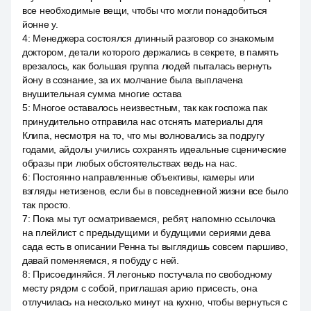
все необходимые вещи, чтобы что могли понадобиться
йонне у.
4
:
Менеджера состоялся длинный разговор со знакомым
доктором, детали которого держались в секрете, в память
врезалось, как большая группа людей пыталась вернуть
йону в сознание, за их молчание была выплачена
внушительная сумма многие остава
5
:
Многое оставалось неизвестным, так как госпожа пак
принудительно отправила нас отснять материалы для
Клипа, несмотря на то, что мы волновались за подругу
годами, айдолы учились сохранять идеальные сценические
образы при любых обстоятельствах ведь на нас.
6
:
Постоянно направленные объективы, камеры или
взгляды нетизенов, если бы в повседневной жизни все было
так просто.
7
:
Пока мы тут осматриваемся, ребят, напомню ссылочка
на плейлист с предыдущими и будущими сериями дева
сада есть в описании Ренна ты выглядишь совсем паршиво,
давай поменяемся, я побуду с ней.
8
:
Присоединяйся. Я легонько постучала по свободному
месту рядом с собой, приглашая арию присесть, она
отлучилась на несколько минут на кухню, чтобы вернуться с