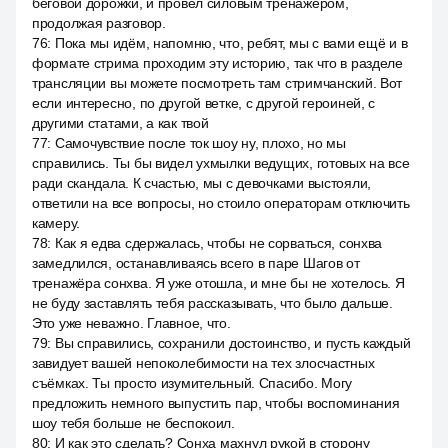
беговой дорожки, и провёл силовым тренажёром,
продолжая разговор.
76
:
Пока мы идём, напомню, что, ребят, мы с вами ещё и в
формате стрима проходим эту историю, так что в разделе
трансляции вы можете посмотреть там стримчанский. Вот
если интересно, по другой ветке, с другой героиней, с
другими статами, а как твой
77
:
Самочувствие после ток шоу ну, плохо, но мы
справились. Ты бы видел ухмылки ведущих, готовых на все
ради скандала. К счастью, мы с девочками выстояли,
ответили на все вопросы, но стоило операторам отключить
камеру.
78
:
Как я едва сдержалась, чтобы не сорваться, сонхва
замедлился, останавливаясь всего в паре Шагов от
тренажёра сонхва. Я уже отошла, и мне бы не хотелось. Я
не буду заставлять тебя рассказывать, что было дальше.
Это уже неважно. Главное, что.
79
:
Вы справились, сохранили достоинство, и пусть каждый
завидует вашей непоколебимости на тех злосчастных
съёмках. Ты просто изумительный. Спасибо. Могу
предложить немного выпустить пар, чтобы воспоминания
шоу тебя больше не беспокоил.
80
:
И как это сделать? Сонха махнул рукой в сторону