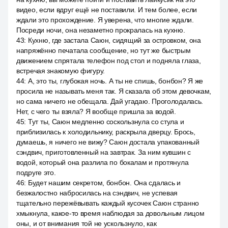
видео, если вдруг ещё не поставили. И тем более, если
ждали это прохождение. Я уверена, что многие ждали.
Посреди ночи, она незаметно прокралась на кухню.
43
:
Кухню, где застала Саюн, сидящий за островком, она
напряжённо печатала сообщение, но тут же быстрым
движением спрятала телефон под стол и подняла глаза,
встречая знакомую фигуру.
44
:
А, это ты, глубокая ночь. А ты не спишь, бонбон? Я же
просила не называть меня так. Я сказала об этом девочкам,
но сама ничего не обещала. Дай угадаю. Проголодалась.
Нет, с чего ты взяла? Я вообще пришла за водой.
45
:
Тут ты, Саюн медленно соскользнула со стула и
приблизилась к холодильнику, раскрыла дверцу. Брось,
думаешь, я ничего не вижу? Саюн достала упакованный
сэндвич, приготовленный на завтрак. За ним кувшин с
водой, который она разлила по бокалам и протянула
подруге это.
46
:
Будет нашим секретом, бонбон. Она сдалась и
безжалостно набросилась на сэндвич, не успевая
тщательно пережёвывать каждый кусочек Саюн странно
хмыкнула, какое-то время наблюдая за довольным лицом
оны, и от внимания той не ускользнуло, как