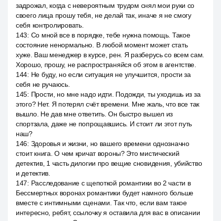
задрожал, когда с невероятным трудом снял мои руки со
своего лица прошу тебя, не делай так, иначе я не смогу
себя контролировать.
143
:
Со мной все в порядке, тебе нужна помощь. Такое
состояние ненормально. В любой момент может стать
хуже. Ваш менеджер в курсе, рен. Я разберусь со всем сам.
Хорошо, прошу, не распространяйся об этом в агентстве.
144
:
Не буду, но если ситуация не улучшится, прости за
себя не ручаюсь.
145
:
Прости, но мне надо идти. Подожди, ты уходишь из за
этого? Нет. Я потерял счёт времени. Мне жаль, что все так
вышло. Не дав мне ответить. Он быстро вышел из
спортзала, даже не попрощавшись. И стоит ли этот путь
наш?
146
:
Здоровья и жизни, но вашего времени однозначно
стоит книга. О чем кричат вороны? Это мистический
детектив, 1 часть дилогии про вещие сновидения, убийство
и детектив.
147
:
Расследование с щепоткой романтики во 2 части в
Бессмертных воронах романтики будет намного больше
вместе с интимными сценами. Так что, если вам такое
интересно, ребят, ссылочку я оставила для вас в описании