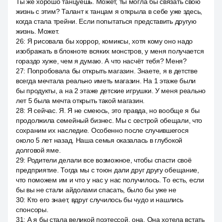
Ты же хорошо танцуешь. Может, ты могла бы связать свою
жизнь с этим? Талант к танцам я открыла в себе уже здесь,
когда стала трейни. Если попытаться представить другую
жизнь. Может.
26
:
Я рисовала бы хоррор, комиксы, хотя кому оно надо
изображать в блокноте всяких монстров, у меня получается
гораздо хуже, чем я думаю. А что насчёт тебя? Меня?
27
:
Попробовала бы открыть магазин. Знаете, я в детстве
всегда мечтала реально иметь магазин. На 1 этаже были
бы продукты, а на 2 этаже детские игрушки. У меня реально
лет 5 была мечта открыть такой магазин.
28
:
Я сейчас. Я. Я не смеюсь, это правда, но вообще я бы
продолжила семейный бизнес. Мы с сестрой обещали, что
сохраним их наследие. Особенно после случившегося
около 5 лет назад. Наша семья оказалась в глубокой
долговой яме.
29
:
Родители делали все возможное, чтобы спасти своё
предприятие. Тогда мы с тоюн дали друг другу обещание,
что поможем им и что у нас у нас получилось. То есть, если
бы вы не стали айдолами спасать, было бы уже не
30
:
Кто его знает, вдруг случилось бы чудо и нашлись
спонсоры.
31
:
А я бы стала великой поэтессой, она. Она хотела встать