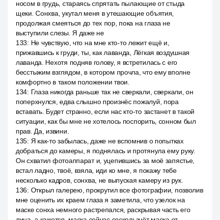
носом в грудь, стараясь спрятать пылающие от стыда
щеки. Сонхва, укутал меня в утешающие объятия,
продолжая смеяться до тех пор, пока на глаза не
выступили слезы. Я даже не
133
:
Не чувствую, что на мне кто-то лежит ещё и,
прижавшись к груди, ты, как лаванда, Лёгкая воздушная
лаванда. Нехотя подняв голову, я встретилась с его
бесстыжим взглядом, в котором прочла, что ему вполне
комфортно в таком положении твои.
134
:
Глаза никогда раньше так не сверкали, сверкали, он
поперхнулся, едва слышно произнёс пожалуй, пора
вставать. Будет странно, если нас кто-то застанет в такой
ситуации, как бы мне не хотелось поспорить, сонном был
прав. Да, извини.
135
:
Я как-то забылась, даже не вспомнив о попытках
добраться до камеры, я поднялась и протянула ему руку.
Он схватил фотоаппарат и, уцепившись за моё запястье,
встал ладно, твоё, взяла, иди ко мне, я покажу тебе
несколько кадров, сонхва, не выпуская камеру из рук.
136
:
Открыл галерею, прокрутил все фотографии, позволив
мне оценить их краем глаза я заметила, что узелок на
маске сонха немного растрепался, раскрывая часть его
лица, a кажется, маска сейчас соскользнёт маска от