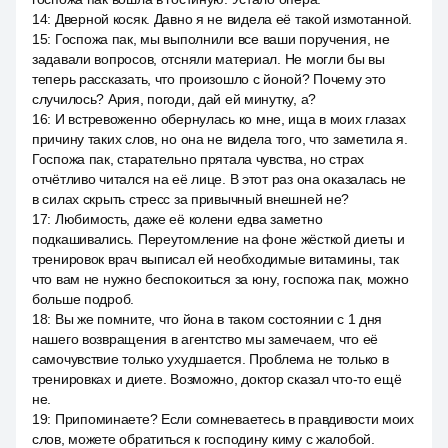
14
:
Дверной косяк. Давно я не видела её такой измотанной.
15
:
Госпожа пак, мы выполнили все ваши поручения, не
задавали вопросов, отсняли материал. Не могли бы вы
теперь рассказать, что произошло с йоной? Почему это
случилось? Ария, погоди, дай ей минутку, а?
16
:
И встревоженно обернулась ко мне, ища в моих глазах
причину таких слов, но она не видела того, что заметила я.
Госпожа пак, старательно прятала чувства, но страх
отчётливо читался на её лице. В этот раз она оказалась не
в силах скрыть стресс за привычный внешней не?
17
:
Любимость, даже её колени едва заметно
подкашивались. Переутомление на фоне жёсткой диеты и
тренировок врач выписал ей необходимые витамины, так
что вам не нужно беспокоиться за юну, госпожа пак, можно
больше подроб.
18
:
Вы же помните, что йона в таком состоянии с 1 дня
нашего возвращения в агентство мы замечаем, что её
самочувствие только ухудшается. Проблема не только в
тренировках и диете. Возможно, доктор сказал что-то ещё
не.
19
:
Припоминаете? Если сомневаетесь в правдивости моих
слов, можете обратиться к господину киму с жалобой.