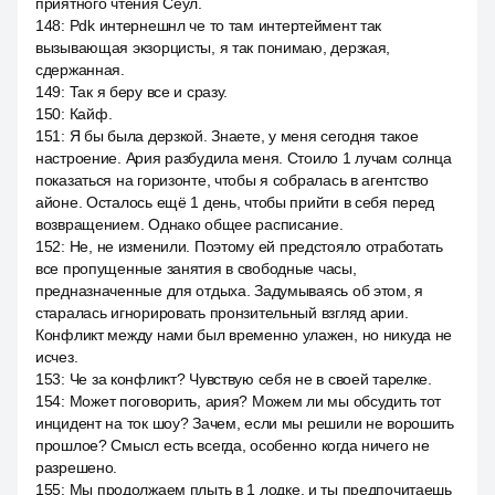
приятного чтения Сеул.
148
:
Pdk интернешнл че то там интертеймент так
вызывающая экзорцисты, я так понимаю, дерзкая,
сдержанная.
149
:
Так я беру все и сразу.
150
:
Кайф.
151
:
Я бы была дерзкой. Знаете, у меня сегодня такое
настроение. Ария разбудила меня. Стоило 1 лучам солнца
показаться на горизонте, чтобы я собралась в агентство
айоне. Осталось ещё 1 день, чтобы прийти в себя перед
возвращением. Однако общее расписание.
152
:
Не, не изменили. Поэтому ей предстояло отработать
все пропущенные занятия в свободные часы,
предназначенные для отдыха. Задумываясь об этом, я
старалась игнорировать пронзительный взгляд арии.
Конфликт между нами был временно улажен, но никуда не
исчез.
153
:
Че за конфликт? Чувствую себя не в своей тарелке.
154
:
Может поговорить, ария? Можем ли мы обсудить тот
инцидент на ток шоу? Зачем, если мы решили не ворошить
прошлое? Смысл есть всегда, особенно когда ничего не
разрешено.
155
:
Мы продолжаем плыть в 1 лодке, и ты предпочитаешь