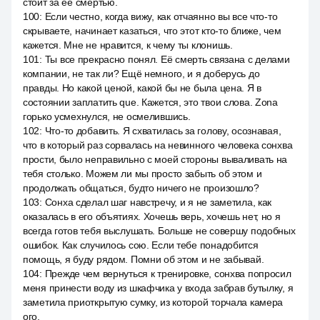
стоит за её смертью.
100
:
Если честно, когда вижу, как отчаянно вы все что-то
скрываете, начинает казаться, что этот кто-то ближе, чем
кажется. Мне не нравится, к чему ты клонишь.
101
:
Ты все прекрасно понял. Её смерть связана с делами
компании, не так ли? Ещё немного, и я доберусь до
правды. Но какой ценой, какой бы не была цена. Я в
состоянии заплатить que. Кажется, это твои слова. Zona
горько усмехнулся, не осмелившись.
102
:
Что-то добавить. Я схватилась за голову, осознавая,
что в который раз сорвалась на невинного человека сонхва
прости, было неправильно с моей стороны вываливать на
тебя столько. Можем ли мы просто забыть об этом и
продолжать общаться, будто ничего не произошло?
103
:
Сонха сделал шаг навстречу, и я не заметила, как
оказалась в его объятиях. Хочешь верь, хочешь нет, но я
всегда готов тебя выслушать. Больше не совершу подобных
ошибок. Как случилось сою. Если тебе понадобится
помощь, я буду рядом. Помни об этом и не забывай.
104
:
Прежде чем вернуться к тренировке, сонхва попросил
меня принести воду из шкафчика у входа забрав бутылку, я
заметила приоткрытую сумку, из которой торчала камера
ого.