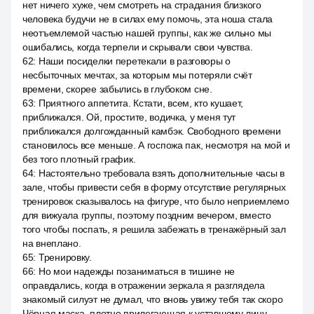
нет ничего хуже, чем смотреть на страдания близкого
человека будучи не в силах ему помочь, эта ноша стала
неотъемлемой частью нашей группы, как же сильно мы
ошибались, когда терпели и скрывали свои чувства.
62
:
Наши посиделки перетекали в разговоры о
несбыточных мечтах, за которым мы потеряли счёт
времени, скорее забылись в глубоком сне.
63
:
Приятного аппетита. Кстати, всем, кто кушает,
приближался. Ой, простите, водичка, у меня тут
приближался долгожданный камбэк. Свободного времени
становилось все меньше. А госпожа пак, несмотря на мой и
без того плотный график.
64
:
Настоятельно требовала взять дополнительные часы в
зале, чтобы привести себя в форму отсутствие регулярных
тренировок сказывалось на фигуре, что было неприемлемо
для вижуала группы, поэтому поздним вечером, вместо
того чтобы поспать, я решила забежать в тренажёрный зал
на внеплано.
65
:
Тренировку.
66
:
Но мои надежды позаниматься в тишине не
оправдались, когда в отражении зеркала я разглядела
знакомый силуэт не думал, что вновь увижу тебя так скоро
Чёрная маска, плотно прилегающая к уставшему лицу