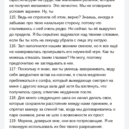
не получил желаемого. Это нечестно. Мы не оговорили
условия заранее. Ну, ты
115
:
Ведь не спросила об этом, верно? Знаешь, иногда я
забываю про твою нахальную сторону, потому что
сталкиваюсь с ней очень редко. Но сейчас ты её выкрутил
до предела. Я бы серьёзно задумался над твоими словами,
если бы ты хоть на секунду убрала с лица эту хитрую.
116
:
Зал наполнился нашим звонким смехом, но я все ещё
не намеривалась проигрывать его неумелой игре. Как ты
можешь отказать таким глазкам? Не могу, поэтому
предпочитаю не заглядывать в них.
117
:
Поскольку я знаю, как ты умеешь завораживать, веду
себя аккуратнее встав на носочки, я стала медленно
приближаться к солфа, который выжидающе смотрел на
меня с другого конца зала дай хотя бы взглянуть, что
получилось сразу, отметим неудачное после.
118
:
Для моего следующего шага он начал делать свои,
которые сохраняли расстояние между нами прежним, и
спрятал камеру за спиной так, когда мы договаривались о
паре снимков, речи не шло о возможности их прост.
119
:
Морена, доверься мне, они все потрясающие. Я не
планирую использовать их без твоего разрешения.