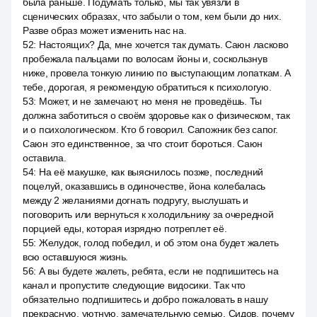
была раньше. Подумать только, мы так увязли в
сценических образах, что забыли о том, кем были до них.
Разве образ может изменить нас на.
52
:
Настоящих? Да, мне хочется так думать. Саюн ласково
пробежала пальцами по волосам йоны и, соскользнув
ниже, провела тонкую линию по выступающим лопаткам. А
тебе, дорогая, я рекомендую обратиться к психологую.
53
:
Может, и не замечают, но меня не проведёшь. Ты
должна заботиться о своём здоровье как о физическом, так
и о психологическом. Кто б говорил. Сапожник без сапог.
Саюн это единственное, за что стоит бороться. Саюн
оставила.
54
:
На её макушке, как выяснилось позже, последний
поцелуй, оказавшись в одиночестве, йона колебалась
между 2 желаниями догнать подругу, выслушать и
поговорить или вернуться к холодильнику за очередной
порцией еды, которая изрядно потреплет её.
55
:
Желудок, голод победил, и об этом она будет жалеть
всю оставшуюся жизнь.
56
:
А вы будете жалеть, ребята, если не подпишитесь на
канал и пропустите следующие видосики. Так что
обязательно подпишитесь и добро пожаловать в нашу
прекрасную, уютную, замечательную семью. Сидов, почему