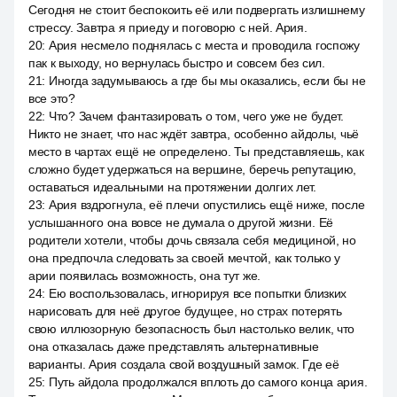
Сегодня не стоит беспокоить её или подвергать излишнему
стрессу. Завтра я приеду и поговорю с ней. Ария.
20
:
Ария несмело поднялась с места и проводила госпожу
пак к выходу, но вернулась быстро и совсем без сил.
21
:
Иногда задумываюсь а где бы мы оказались, если бы не
все это?
22
:
Что? Зачем фантазировать о том, чего уже не будет.
Никто не знает, что нас ждёт завтра, особенно айдолы, чьё
место в чартах ещё не определено. Ты представляешь, как
сложно будет удержаться на вершине, беречь репутацию,
оставаться идеальными на протяжении долгих лет.
23
:
Ария вздрогнула, её плечи опустились ещё ниже, после
услышанного она вовсе не думала о другой жизни. Её
родители хотели, чтобы дочь связала себя медициной, но
она предпочла следовать за своей мечтой, как только у
арии появилась возможность, она тут же.
24
:
Ею воспользовалась, игнорируя все попытки близких
нарисовать для неё другое будущее, но страх потерять
свою иллюзорную безопасность был настолько велик, что
она отказалась даже представлять альтернативные
варианты. Ария создала свой воздушный замок. Где её
25
:
Путь айдола продолжался вплоть до самого конца ария.