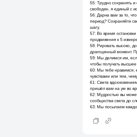
55
:
Трудно сохранять и 
свободен, я единый с ис
56
:
Дарна вам за то, ч
период? Сохраняйте сво
шагу.
57
:
Во время остановки
продвижения к 5 измере
58
:
Рировать высоко, до
драгоценный момент. Пр
59
:
Мы делимся им, есл
чтобы получать высшее 
60
:
Мы тебе нравимся, е
чувствами или тем, чем
61
:
Света вдохновением 
пришёл вам на ум во вр
62
:
Мудростью вы можете
сообщества света до сл
63
:
Мы посылаем каждом