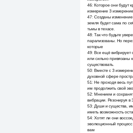
46
:
Которое они будут к
измерение 3 измерение,
47
:
Созданы изменением
земля будет сама по се
тьмы в техасе.
48
:
Так что будьте уве
парализованы. Но перех
которые
49
:
Все ещё вибрирует о
или сильно привязаны к
существовать.
50
:
Вместе с 3 измерен
духовной сфере простра
51
:
Не проходя весь пут
им продолжить свой эво
52
:
Мнением и сохранять
вибрации. Резонируя в 
53
:
Души и существа, и
иметь возможность оста
54
:
Хотят ли они воссое
эволюционный процесс р
вам