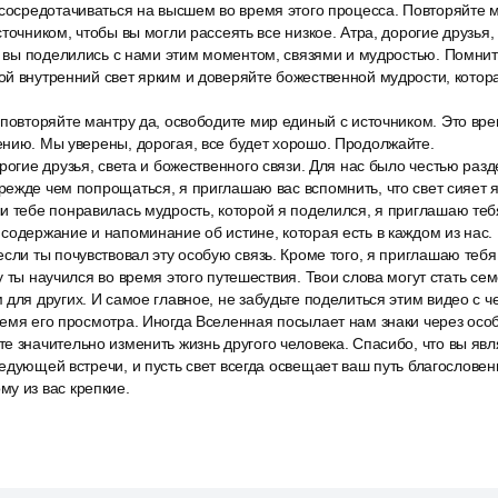
сосредотачиваться на высшем во время этого процесса. Повторяйте ма
точником, чтобы вы могли рассеять все низкое. Атра, дорогие друзья,
то вы поделились с нами этим моментом, связями и мудростью. Помни
й внутренний свет ярким и доверяйте божественной мудрости, котора
 повторяйте мантру да, освободите мир единый с источником. Это вр
нию. Мы уверены, дорогая, все будет хорошо. Продолжайте.
рогие друзья, света и божественного связи. Для нас было честью разд
ежде чем попрощаться, я приглашаю вас вспомнить, что свет сияет я
и тебе понравилась мудрость, которой я поделился, я приглашаю теб
содержание и напоминание об истине, которая есть в каждом из нас. 
сли ты почувствовал эту особую связь. Кроме того, я приглашаю теб
у ты научился во время этого путешествия. Твои слова могут стать се
для других. И самое главное, не забудьте поделиться этим видео с ч
емя его просмотра. Иногда Вселенная посылает нам знаки через особ
 значительно изменить жизнь другого человека. Спасибо, что вы явл
едующей встречи, и пусть свет всегда освещает ваш путь благословен
у из вас крепкие.