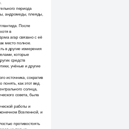
.
тельного периода
уры, андромеды, плеяды,
атлантида. После
хотя в
ома агар связано с её
ак место полное.
ть в другие измерения
телами, которые
ругих средств
тики, учёные и другие
ого источника, сократив
понять, как этот вед.
центрального солнца,
ческого совета, была
ической работы и
сконечном Вселенной, и
елостью противостоять