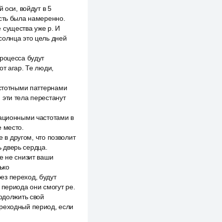
 оси, войдут в 5
ость была намеренно.
 существа уже p. И
солнца это цель дней
роцесса будут
т агар. Те люди,
астотными паттернами
 эти тела перестанут
рационными частотами в
 место.
е в другом, что позволит
 дверь сердца.
е не снизит ваши
ько
ез переход, будут
 периода они смогут ре.
родолжить свой
ереходный период, если