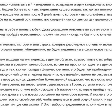
ратко испытывать в 4 измерении и, возвращая агарту к первоначальной
 будучи более плотным, перестанет существовать, так как эта плотн
 вращения земли после 3 дней тьмы, с которыми вы столкнётесь, все
бе на исходной оси, полностью соединённая со светом центрального 
рены в себе и полны любви. Даже домашние животные во время этого п
од пройдёт, естественно, потому что они никогда не были отключены о
т ненависти, горечи или страха, которые резонируют с очень низкоч
 ограничениям, убеждениям, не будут перенесены в физическое тело,
ием их души начнут переход в другие области, совместимые с их виб
нства и времени таким образом, во сне вы просто попадаете в другое
ь для тех, кто не покидает физическое тело, это будет как пробуждени
люционный цикл в период паралича, чрезвычайно важно не открывать
 веру до конца. Доверяйте божественной мудрости, что все остально
3 измерении, вы перестанете существовать в Горте, уступая место тол
меющие место, уже вибрирующие в 5 измерении, которые пройдут чер
ться дома в этом новом состоянии на некоторое время. И после этого
диниться со своей семьёй, чтобы вернуться в свой родной мир или п
азвития, где они захотят? Этот выбор определяется источником в п