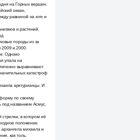
одня на Горных вершин.
йский океан,
ежду равниной на юге и
анизмов и растений,
од
ковые породы из за
 2009 и 2000.
зм. Однако
ая упала на
степенно выравнивают
 значительных катастроф
ихаила арктурианцы. И
 форму по своему
ь под названием Асмус,
 стрелки, в котором её
сходное положение.
 архангела михаила и
ия, как толь.