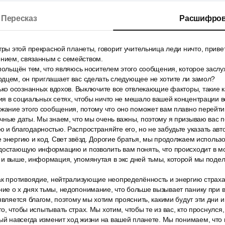
Пересказ
Расшифров
тры этой прекрасной планеты, говорит учительница леди ничто, приве
ием, связанным с семейством.
польщён тем, что являюсь носителем этого сообщения, которое заслуж
рдцем, он приглашает вас сделать следующее не хотите ли замол?
ько осознанных вдохов. Выключите все отвлекающие факторы, такие к
я в социальных сетях, чтобы ничто не мешало вашей концентрации в
жание этого сообщения, потому что оно поможет вам плавно перейти
чные даты. Мы знаем, что мы очень важны, поэтому я призываю вас п
и благодарностью. Распространяйте его, но не забудьте указать авто
 энергию и код. Свет звёзд. Дорогие братья, мы продолжаем использо
достающую информацию и позволить вам понять, что происходит в мо
 и выше, информация, упомянутая в экс дней тьмы, которой мы поде
ак противоядие, нейтрализующие неопределённость и энергию страх
ие о x днях тьмы, недопонимание, что больше вызывает панику при 
является благом, поэтому мы хотим прояснить, какими будут эти дни 
о, чтобы испытывать страх. Мы хотим, чтобы те из вас, кто проснулся
ый навсегда изменит ход жизни на вашей планете. Мы понимаем, что 