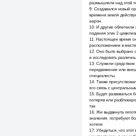
размышляли над этой те
9
:
Создавался новый ор
времени земля действует
аарон.
10
:
И другие облегчили 
падения этих 2 цивилиз
11
:
Настоящее время он
расположением в месте
12
:
Оно было выбрано с
и исследовать различн
13
:
Служили средством 
передвижения или внешн
специалисты.
14
:
Также присутствовал
его связь с центральны
15
:
Будет развиваться б
потеряв или разблокиро
так
16
:
Же выдвинута гипот
значения, потребуют бо
хотели
17
:
Убедиться, что это