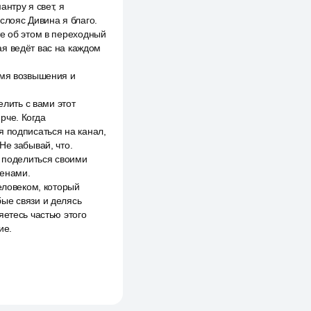
нтру я свет, я
 слояс Дивина я благо.
те об этом в переходный
я ведёт вас на каждом
емя возвышения и
елить с вами этот
рче. Когда
я подписаться на канал,
Не забывай, что.
я поделиться своими
менами.
еловеком, который
ые связи и делясь
яетесь частью этого
ие.