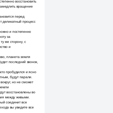
степенно восстановить
 замедлить вращение
тановится перед
от деликатный процесс
рожно и постепенно
ноту за
ту же сторону, с
ество и
тово, планета земля
удет последний звонок,
кто пробудился и ясно
тным, будут парали.
вокруг, но не сможет
 земли
дут восстановлены во
чия между живыми.
рый соединит все
ехода вы увидите все