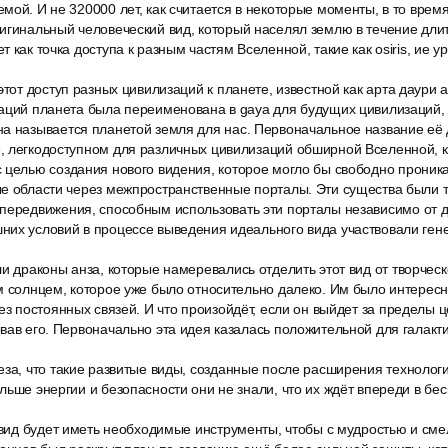
мой. И не 320000 лет, как считается в некоторые моменты, в то время
игинальный человеческий вид, который населял землю в течение дли
 как точка доступа к разным частям Вселенной, такие как osiris, ие 
этот доступ разных цивилизаций к планете, известной как арта даури 
аций планета была переименована в gaya для будущих цивилизаций, 
а называется планетой земля для нас. Первоначальное название её д
, легкодоступном для различных цивилизаций обширной Вселенной, к
 целью создания нового видения, которое могло бы свободно проника
ые области через межпространственные порталы. Эти существа были 
передвижения, способным использовать эти порталы независимо от д
их условий в процессе выведения идеального вида участвовали гене
и драконы анза, которые намеревались отделить этот вид от творческ
м солнцем, которое уже было относительно далеко. Им было интересно 
ез постоянных связей. И что произойдёт, если он выйдет за пределы 
вав его. Первоначально эта идея казалась положительной для галакти
еза, что такие развитые виды, созданные после расширения технолог
льше энергии и безопасности они не знали, что их ждёт впереди в бе
т вид будет иметь необходимые инструменты, чтобы с мудростью и см