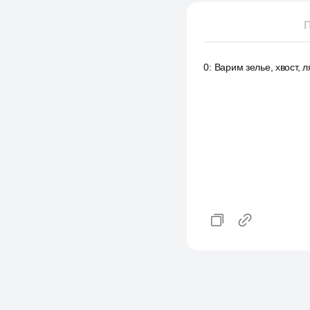
П
0
:
Варим зелье, хвост, 