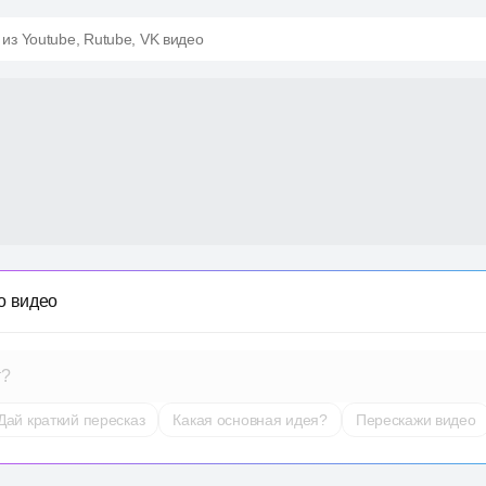
 из Youtube, Rutube, VK видео
о видео
т?
Дай краткий пересказ
Какая основная идея?
Перескажи видео