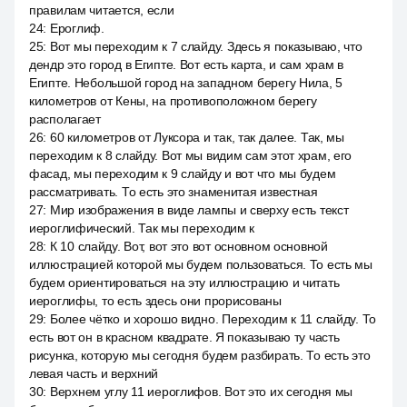
правилам читается, если
24
:
Ероглиф.
25
:
Вот мы переходим к 7 слайду. Здесь я показываю, что
дендр это город в Египте. Вот есть карта, и сам храм в
Египте. Небольшой город на западном берегу Нила, 5
километров от Кены, на противоположном берегу
располагает
26
:
60 километров от Луксора и так, так далее. Так, мы
переходим к 8 слайду. Вот мы видим сам этот храм, его
фасад, мы переходим к 9 слайду и вот что мы будем
рассматривать. То есть это знаменитая известная
27
:
Мир изображения в виде лампы и сверху есть текст
иероглифический. Так мы переходим к
28
:
К 10 слайду. Вот, вот это вот основном основной
иллюстрацией которой мы будем пользоваться. То есть мы
будем ориентироваться на эту иллюстрацию и читать
иероглифы, то есть здесь они прорисованы
29
:
Более чётко и хорошо видно. Переходим к 11 слайду. То
есть вот он в красном квадрате. Я показываю ту часть
рисунка, которую мы сегодня будем разбирать. То есть это
левая часть и верхний
30
:
Верхнем углу 11 иероглифов. Вот это их сегодня мы