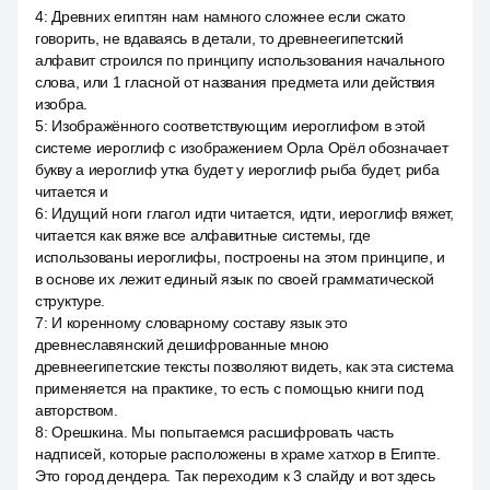
4
:
Древних египтян нам намного сложнее если сжато
говорить, не вдаваясь в детали, то древнеегипетский
алфавит строился по принципу использования начального
слова, или 1 гласной от названия предмета или действия
изобра.
5
:
Изображённого соответствующим иероглифом в этой
системе иероглиф с изображением Орла Орёл обозначает
букву а иероглиф утка будет у иероглиф рыба будет, риба
читается и
6
:
Идущий ноги глагол идти читается, идти, иероглиф вяжет,
читается как вяже все алфавитные системы, где
использованы иероглифы, построены на этом принципе, и
в основе их лежит единый язык по своей грамматической
структуре.
7
:
И коренному словарному составу язык это
древнеславянский дешифрованные мною
древнеегипетские тексты позволяют видеть, как эта система
применяется на практике, то есть с помощью книги под
авторством.
8
:
Орешкина. Мы попытаемся расшифровать часть
надписей, которые расположены в храме хатхор в Египте.
Это город дендера. Так переходим к 3 слайду и вот здесь