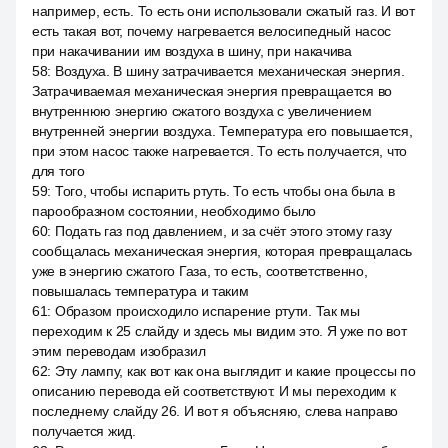
например, есть. То есть они использовали сжатый газ. И вот
есть такая вот, почему нагревается велосипедный насос
при накачивании им воздуха в шину, при накачива
58
:
Воздуха. В шину затрачивается механическая энергия.
Затрачиваемая механическая энергия превращается во
внутреннюю энергию сжатого воздуха с увеличением
внутренней энергии воздуха. Температура его повышается,
при этом насос также нагревается. То есть получается, что
для того
59
:
Того, чтобы испарить ртуть. То есть чтобы она была в
парообразном состоянии, необходимо было
60
:
Подать газ под давлением, и за счёт этого этому газу
сообщалась механическая энергия, которая превращалась
уже в энергию сжатого Газа, то есть, соответственно,
повышалась температура и таким
61
:
Образом происходило испарение ртути. Так мы
переходим к 25 слайду и здесь мы видим это. Я уже по вот
этим переводам изобразил
62
:
Эту лампу, как вот как она выглядит и какие процессы по
описанию перевода ей соответствуют. И мы переходим к
последнему слайду 26. И вот я объясняю, слева направо
получается жид.