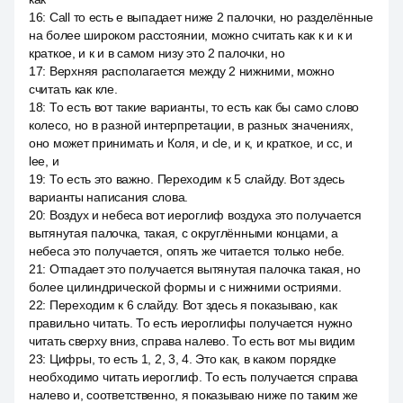
16
:
Call то есть е выпадает ниже 2 палочки, но разделённые
на более широком расстоянии, можно считать как к и к и
краткое, и к и в самом низу это 2 палочки, но
17
:
Верхняя располагается между 2 нижними, можно
считать как кле.
18
:
То есть вот такие варианты, то есть как бы само слово
колесо, но в разной интерпретации, в разных значениях,
оно может принимать и Коля, и cle, и к, и краткое, и cc, и
lee, и
19
:
То есть это важно. Переходим к 5 слайду. Вот здесь
варианты написания слова.
20
:
Воздух и небеса вот иероглиф воздуха это получается
вытянутая палочка, такая, с округлёнными концами, а
небеса это получается, опять же читается только небе.
21
:
Отпадает это получается вытянутая палочка такая, но
более цилиндрической формы и с нижними остриями.
22
:
Переходим к 6 слайду. Вот здесь я показываю, как
правильно читать. То есть иероглифы получается нужно
читать сверху вниз, справа налево. То есть вот мы видим
23
:
Цифры, то есть 1, 2, 3, 4. Это как, в каком порядке
необходимо читать иероглиф. То есть получается справа
налево и, соответственно, я показываю ниже по таким же