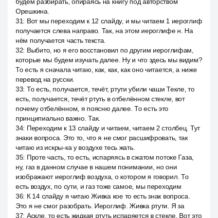
будем разбирать, опираясь на книгу под авторством
Орешкина.
31
:
Вот мы переходим к 12 слайду, и мы читаем 1 иероглиф
получается слева направо. Так, на этом иероглифе н. На
нём получается часть текста.
32
:
Выбито, но я его восстановил по другим иероглифам,
которые мы будем изучать далее. Ну и что здесь мы видим?
То есть я сначала читаю, как, как, как оно читается, а ниже
перевод на русски.
33
:
То есть, получается, течёт, ртути убили чаши Текле, то
есть, получается, течёт ртуть в отбелённом стекле, вот
почему отбелённом, я поясню далее. То есть это
принципиально важно. Так.
34
:
Переходим к 13 слайду и читаем, читаем 2 столбец. Тут
знаки вопроса. Это то, что я не смог расшифровать, так
читаю из искры-ка у воздухе тесь жать.
35
:
Проте часть, то есть, испаряясь в сжатом потоке Газа,
ну, газ в данном случае в нашем понимании, но они
изображают иероглиф воздуха, о котором я говорил. То
есть воздух, по сути, и газ тоже самое, мы переходим
36
:
К 14 слайду я читаю Живка кое то есть знак вопроса.
Это я не смог разобрать. Иероглиф. Живка ртути. Я за
37
:
Аскле, то есть жидкая ртуть испаряется в стекле. Вот это