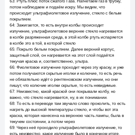
63
:
Ртуть плюс поток сжатого Газа. Нагнетаем газ в трубку,
потом наблюдаем и подаём искру. Мы видим, что
происходит ультрафиолетовое излучение, стекло с белым
покрытием.
64
:
Зажигается, то есть внутри колбы происходит
излучение, ультрафиолетовое верхнее стекло нагревается
в колбе разряженная среда, в этой колбе ртуть испаряется
в колбе это в той, в которой стекло
65
:
Покрыто белым покрытием. Далее верхний корпус,
защитный слой, он нагревается на этот слой подаётся
текучая краска и, соответственно, ультра.
66
:
Фиолетовое излучение проходит через эту краску, и уже
потом получаются скрытые иголки и колючие, то есть речь
не обязательно идёт о рентгеновском излучении, но они
пишут, что колючие иголки скрытые, то есть невидимые.
67
:
Неизвестно, какой краской они покрывали колбу, но
важно, что стекло нагревается, ну, в их понимании.
68
:
То есть в переводе там звучало слово проколить, то есть
нагреть до высокой температуры стекло, и чтобы вот эта
краска, которая нанесена на верхнюю часть лампы, была в
текучем состоянии, а потом через
69
:
Через неё проходило ультрафиолетовое излучение, то
есть неизвестно, какое излучение было в конечном итоге,