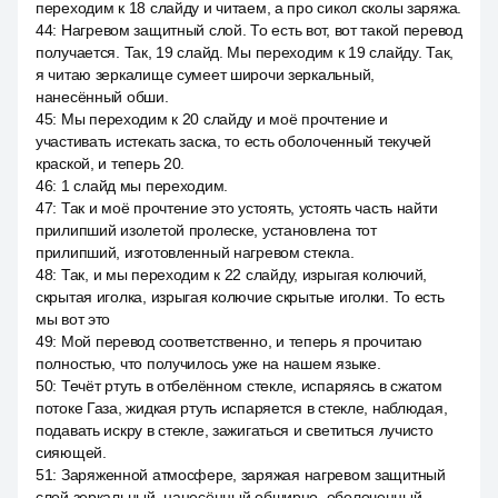
переходим к 18 слайду и читаем, а про сикол сколы заряжа.
44
:
Нагревом защитный слой. То есть вот, вот такой перевод
получается. Так, 19 слайд. Мы переходим к 19 слайду. Так,
я читаю зеркалище сумеет широчи зеркальный,
нанесённый обши.
45
:
Мы переходим к 20 слайду и моё прочтение и
участивать истекать заска, то есть оболоченный текучей
краской, и теперь 20.
46
:
1 слайд мы переходим.
47
:
Так и моё прочтение это устоять, устоять часть найти
прилипший изолетой пролеске, установлена тот
прилипший, изготовленный нагревом стекла.
48
:
Так, и мы переходим к 22 слайду, изрыгая колючий,
скрытая иголка, изрыгая колючие скрытые иголки. То есть
мы вот это
49
:
Мой перевод соответственно, и теперь я прочитаю
полностью, что получилось уже на нашем языке.
50
:
Течёт ртуть в отбелённом стекле, испаряясь в сжатом
потоке Газа, жидкая ртуть испаряется в стекле, наблюдая,
подавать искру в стекле, зажигаться и светиться лучисто
сияющей.
51
:
Заряженной атмосфере, заряжая нагревом защитный
слой зеркальный, нанесённый обширно, оболоченный