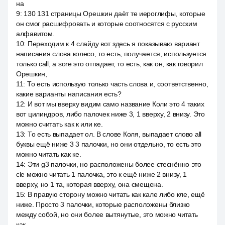
на
9
:
130 131 страницы Орешкин даёт те иероглифы, которые
он смог расшифровать и которые соотносятся с русским
алфавитом.
10
:
Переходим к 4 слайду вот здесь я показываю вариант
написания слова колесо, то есть, получается, используется
только call, a sore это отпадает, то есть, как он, как говорил
Орешкин,
11
:
То есть использую только часть слова и, соответственно,
какие варианты написания есть?
12
:
И вот мы вверху видим само название Коли это 4 таких
вот цилиндров, либо палочек ниже 3, 1 вверху, 2 внизу. Это
можно считать как к или ке.
13
:
То есть выпадает ол. В слове Коля, выпадает слово all
буквы ещё ниже 3 3 палочки, но они отдельно, то есть это
можно читать как ке.
14
:
Эти g3 палочки, но расположены более стеснённо это
cle можно читать 1 палочка, это к ещё ниже 2 внизу, 1
вверху, но 1 та, которая вверху, она смещена.
15
:
В правую сторону можно читать как кале либо кле, ещё
ниже. Просто 3 палочки, которые расположены близко
между собой, но они более вытянутые, это можно читать
как