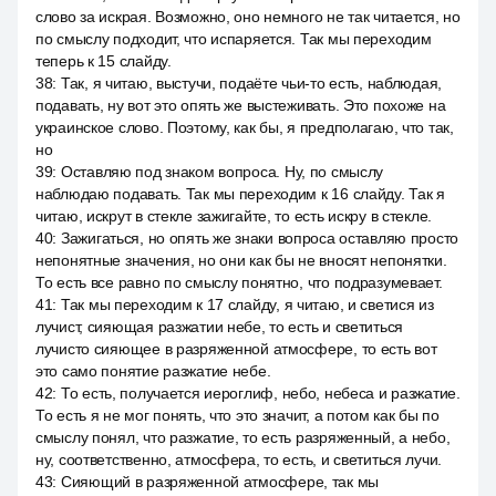
слово за искрая. Возможно, оно немного не так читается, но
по смыслу подходит, что испаряется. Так мы переходим
теперь к 15 слайду.
38
:
Так, я читаю, выстучи, подаёте чьи-то есть, наблюдая,
подавать, ну вот это опять же выстеживать. Это похоже на
украинское слово. Поэтому, как бы, я предполагаю, что так,
но
39
:
Оставляю под знаком вопроса. Ну, по смыслу
наблюдаю подавать. Так мы переходим к 16 слайду. Так я
читаю, искрут в стекле зажигайте, то есть искру в стекле.
40
:
Зажигаться, но опять же знаки вопроса оставляю просто
непонятные значения, но они как бы не вносят непонятки.
То есть все равно по смыслу понятно, что подразумевает.
41
:
Так мы переходим к 17 слайду, я читаю, и светися из
лучист, сияющая разжатии небе, то есть и светиться
лучисто сияющее в разряженной атмосфере, то есть вот
это само понятие разжатие небе.
42
:
То есть, получается иероглиф, небо, небеса и разжатие.
То есть я не мог понять, что это значит, а потом как бы по
смыслу понял, что разжатие, то есть разряженный, а небо,
ну, соответственно, атмосфера, то есть, и светиться лучи.
43
:
Сияющий в разряженной атмосфере, так мы