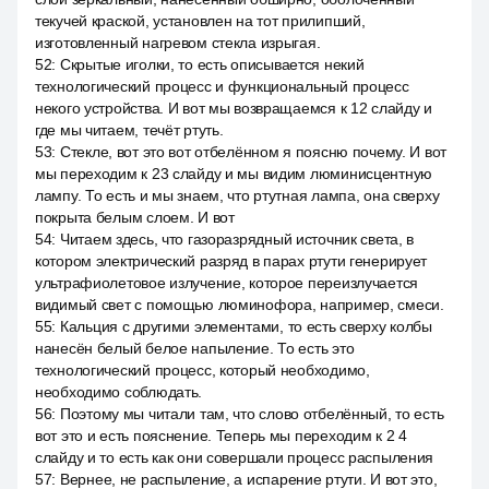
текучей краской, установлен на тот прилипший,
изготовленный нагревом стекла изрыгая.
52
:
Скрытые иголки, то есть описывается некий
технологический процесс и функциональный процесс
некого устройства. И вот мы возвращаемся к 12 слайду и
где мы читаем, течёт ртуть.
53
:
Стекле, вот это вот отбелённом я поясню почему. И вот
мы переходим к 23 слайду и мы видим люминисцентную
лампу. То есть и мы знаем, что ртутная лампа, она сверху
покрыта белым слоем. И вот
54
:
Читаем здесь, что газоразрядный источник света, в
котором электрический разряд в парах ртути генерирует
ультрафиолетовое излучение, которое переизлучается
видимый свет с помощью люминофора, например, смеси.
55
:
Кальция с другими элементами, то есть сверху колбы
нанесён белый белое напыление. То есть это
технологический процесс, который необходимо,
необходимо соблюдать.
56
:
Поэтому мы читали там, что слово отбелённый, то есть
вот это и есть пояснение. Теперь мы переходим к 2 4
слайду и то есть как они совершали процесс распыления
57
:
Вернее, не распыление, а испарение ртути. И вот это,