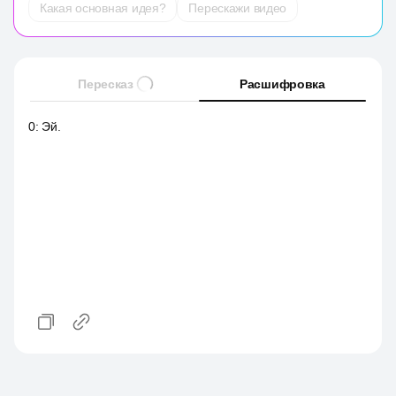
Какая основная идея?
Перескажи видео
Пересказ
Расшифровка
0
:
Эй.