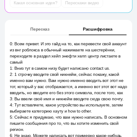
Какая основная идея?
Перескажи видео
Пересказ
Расшифровка
0
:
Всем привет. И это гайд на то, как перевести свой аккаунт
из внг роблокса в обычный нажимаете на шестерёнки,
переходите в раздел хейп энефти хелп центр листаете в
самый
1
:
Вниз тут в самом низу будет написано contact us.
2
:
1 строчку вводите свой никнейм, сейчас покажу, какой
именно вам нужно. Вам нужно именно вводить вот этот не
тот, который у вас отображается, а именно вот этот вот надо
вводить, но вводите его без этого символа, после того, как
3
:
Вы ввели своё имя и никнейм вводите сюда свою почту.
4
:
Тут вставляете, какое устройство вы используете, затем
выбираете категорию хауту и how to other.
5
:
Сейчас я придумаю, что вам нужно написать. В основном
пишите сообщения про то, что вы хотите изменить свой
регион.
6
:
Не знаю. Можете написать вот примерно какое-нибудь