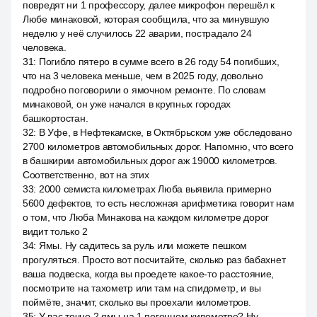
повредят ни 1 профессору, далее микрофон перешёл к
Любе минаковой, которая сообщила, что за минувшую
неделю у неё случилось 22 аварии, пострадало 24
человека.
31
:
Погибло пятеро в сумме всего в 26 году 54 погибших,
что на 3 человека меньше, чем в 2025 году, довольно
подробно поговорили о ямочном ремонте. По словам
минаковой, он уже начался в крупных городах
башкортостан.
32
:
В Уфе, в Нефтекамске, в Октябрьском уже обследовано
2700 километров автомобильных дорог. Напомню, что всего
в башкирии автомобильных дорог аж 19000 километров.
Соответственно, вот на этих
33
:
2000 семиста километрах Люба выявила примерно
5600 дефектов, то есть несложная арифметика говорит нам
о том, что Люба Минакова на каждом километре дорог
видит только 2
34
:
Ямы. Ну садитесь за руль или можете пешком
прогуляться. Просто вот посчитайте, сколько раз бабахнет
ваша подвеска, когда вы проедете какое-то расстояние,
посмотрите на тахометр или там на спидометр, и вы
поймёте, значит, сколько вы проехали километров.
35
:
У вас точно 2 ямы на 1 погонном километре? Ну,