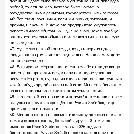
дефициты даже умпо попало в убыток на 14 миллиардов
рублей, то есть то мпо, которое было накачено
государственными деньгами, государственными заказам.
46
:
Вот этими военными, всякими, значит, заказами, и
прочим, и прочим. И даже это предприятие умудрилось
попасть в число убыточных. Ну, я не знаю, зачем вообще
вот эти сеансы самообмана и массового гипноза, но, судя
по всему, это вот
47
:
Ну, не знаю, в той сказке, да, когда говори сладко,
сладко, да, во рту появится вкус халвы. Но на самом деле
это не совсем так.
48
:
Блокировки telegram постепенно слабеют, но до конца
они ещё не прекратились, и если вам недоступен наш
ресурс в telegram, ну, подпишитесь тогда на наши группы в
какой-нибудь другой социальной сети. Мы есть абсолютно
во всех социальных сетях планеты земля, так что.
49
:
Что оставайтесь на связи и получайте все наши свежие
выпуски вовремя и в срок. Далее Руслан Хабибов, вице
премьер правительства и
50
:
Министр спорта по совместительству доложил о плане
тематического года год большой и дружной семьи вот
именно так Радий Хабиров назвал 2026 год для
башкортостана Руслан Хабибов председательствует в