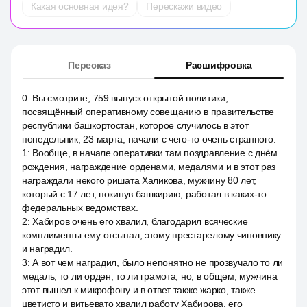
Какая основная идея?
Перескажи видео
Пересказ
Расшифровка
0
:
Вы смотрите, 759 выпуск открытой политики,
посвящённый оперативному совещанию в правительстве
республики башкортостан, которое случилось в этот
понедельник, 23 марта, начали с чего-то очень странного.
1
:
Вообще, в начале оперативки там поздравление с днём
рождения, награждение орденами, медалями и в этот раз
награждали некого ришата Халикова, мужчину 80 лет,
который с 17 лет, покинув башкирию, работал в каких-то
федеральных ведомствах.
2
:
Хабиров очень его хвалил, благодарил всяческие
комплименты ему отсыпал, этому престарелому чиновнику
и наградил.
3
:
А вот чем наградил, было непонятно не прозвучало то ли
медаль, то ли орден, то ли грамота, но, в общем, мужчина
этот вышел к микрофону и в ответ также жарко, также
цветисто и витьевато хвалил работу Хабирова, его