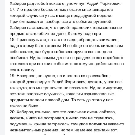
Хабиров рад любой похвале, упомянул Радий Фаритович.
17
:
И о прилёте беспилотных летательных аппаратов,
который случился у нас в конце предыдущей недели.
Причём назвал он вообще все это событие рутинной.
Хабиров настаивает, что прилёт вражеских взрывоопасных
предметов это обычное дело. К этому надо при
18
:
Привыкнуть это, на это не надо, обращать внимание,
надо к этому быть готовым. И вообще он очень сильно сам
себя хвалил, как будто собственноручно все это дело
посбивал. Ну, на самом деле я не разделяю вот подобного
контекста при вот этих событиях, потому что действительно
сеять панику
19
:
Наверное, не нужно, но и вот это вот расслабон,
который декларирует Радий Фаритович, дескать, у нас все
так круто, что мы тут ничего не позволим. Ну, на минуточку,
все-таки впервые случилось, когда эти взрывоопасные
предметы попали в жилой дом. То есть до этого у нас
такого не было.
20
:
Хабиров, конечно, все это описывал очень лайтово,
дескать, никто не пострадал, ничего там не случилось,
подумаешь, крыша загорелась, там двое получили какие-то
незначительные ранения, но тем не менее все-таки вот