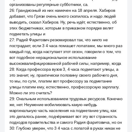
организованы регулярные субботники, са.
26
:
Грандиозный из них намечен на 18 апреля. Хабиров
добавил, что Грязи очень много скопилось и надо людей
выводить, сказал Хабиров. Ну, речь идёт, естественно, об
этих бюджетниках, которым в приказном порядке велят
подметать улицы и
27
:
Радий Фаритович резюмировал так, что никто не
пострадает, если 3 4 часа помашет лопатами, мы много раз
каждый год, когда наступает этот сезон, говорили о том, что
вот подобное нерациональное использование
высококвалифицированной рабочей силы, например, когда
28
:
Когда профессора вузов 3, 4 часа подметают улицы, а
это значит, ну, практически половину своего рабочего дня,
то мы, по сути, платим вот профессору за подметание
улицы платим ему, естественно, профессорскую зарплату.
Можно ли это считать?
29
:
Ональным использованием трудовых ресурсов. Конечно
же, нет. Неумение мобилизовать какую-нибудь
маргинальную часть населения на подметание улиц, как
это делалось ранее, подчёркивает вот эту вот странность
подходов правительства и самого Радия фаритовича, но он
30
:
Глубоко уверен, что 3 4 часа с лопатой в руках никак не