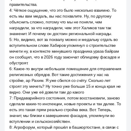
правительства.
4
:
Чёткое ощущение, что это было несколько взаимно. То
есть мы вам медаль, вы нас похвалите. Ну, по другому
объяснить сложно, потому что мы не поняли, чем
наградили, за что наградили, чем этот Халиков там так
знаменит. И почему он достоин региональной награды.
5
:
Но, видимо, вот за похвалу можно и медальку отдать во
вступительном слове Хабиров упомянул о строительстве
мечети ну, в контексте минувшего праздника ураза байрам
он сообщил, что в 2026 году закончат облицовку фасадов и
обустроят.
6
:
Какое-то внутри небольшое помещение для отправления
религиозных обрядов. Вот такие достижения у нас на
стройке, ар Рахим. Я уже сбился со счёту. Сколько лет
строят эту мечеть? Ну точно уже больше 15 и конца края не
видно. Они уже её довели там до какого
7
:
Предаварийного состояния, потом восстановили, заново
сделали какие-то инспекции, новые проекты и так далее. То
есть это такая прям реально стройка века. Вот. Теперь,
значит, мы близки к завершению фасадов, упомянули во
вступлении и сельскохозяйствен.
8
:
Агрофорум, который прошёл в башкортостане, в связи с