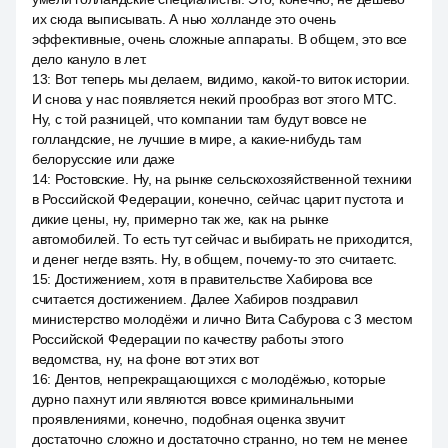
их сюда выписывать. А нью холланде это очень
эффективные, очень сложные аппараты. В общем, это все
дело кануло в лет.
13
:
Вот теперь мы делаем, видимо, какой-то виток истории.
И снова у нас появляется некий прообраз вот этого МТС.
Ну, с той разницей, что компании там будут вовсе не
голландские, не лучшие в мире, а какие-нибудь там
белорусские или даже
14
:
Ростовские. Ну, на рынке сельскохозяйственной техники
в Российской Федерации, конечно, сейчас царит пустота и
дикие цены, ну, примерно так же, как на рынке
автомобилей. То есть тут сейчас и выбирать не приходится,
и денег негде взять. Ну, в общем, почему-то это считаетс.
15
:
Достижением, хотя в правительстве Хабирова все
считается достижением. Далее Хабиров поздравил
министерство молодёжи и лично Вита Сабурова с 3 местом
Российской Федерации по качеству работы этого
ведомства, ну, на фоне вот этих вот
16
:
Дентов, непрекращающихся с молодёжью, которые
дурно пахнут или являются вовсе криминальными
проявлениями, конечно, подобная оценка звучит
достаточно сложно и достаточно странно, но тем не менее