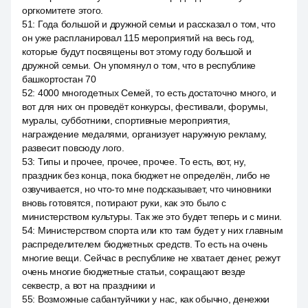
оргкомитете этого.
51
:
Года большой и дружной семьи и рассказал о том, что
он уже распланировал 115 мероприятий на весь год,
которые будут посвящены вот этому году большой и
дружной семьи. Он упомянул о том, что в республике
башкортостан 70
52
:
4000 многодетных Семей, то есть достаточно много, и
вот для них он проведёт конкурсы, фестивали, форумы,
муралы, субботники, спортивные мероприятия,
награждение медалями, организует наружную рекламу,
развесит повсюду лого.
53
:
Типы и прочее, прочее, прочее. То есть, вот, ну,
праздник без конца, пока бюджет не определён, либо не
озвучивается, но что-то мне подсказывает, что чиновники
вновь готовятся, потирают руки, как это было с
министерством культуры. Так же это будет теперь и с мини.
54
:
Министерством спорта или кто там будет у них главным
распределителем бюджетных средств. То есть на очень
многие вещи. Сейчас в республике не хватает денег, режут
очень многие бюджетные статьи, сокращают везде
секвестр, а вот на праздники и
55
:
Возможные сабантуйчики у нас, как обычно, денежки