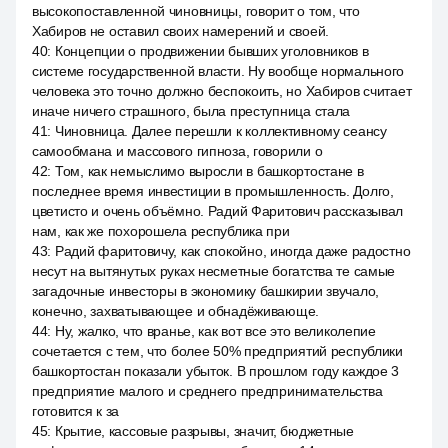
высокопоставленной чиновницы, говорит о том, что
Хабиров не оставил своих намерений и своей.
40
:
Концепции о продвижении бывших уголовников в
системе государственной власти. Ну вообще нормального
человека это точно должно беспокоить, но Хабиров считает
иначе ничего страшного, была преступница стала
41
:
Чиновница. Далее перешли к коллективному сеансу
самообмана и массового гипноза, говорили о
42
:
Том, как немыслимо выросли в башкортостане в
последнее время инвестиции в промышленность. Долго,
цветисто и очень объёмно. Радий Фаритович рассказывал
нам, как же похорошела республика при
43
:
Радий фаритовичу, как спокойно, иногда даже радостно
несут на вытянутых руках несметные богатства те самые
загадочные инвесторы в экономику башкирии звучало,
конечно, захватывающее и обнадёживающе.
44
:
Ну, жалко, что вранье, как вот все это великолепие
сочетается с тем, что более 50% предприятий республики
башкортостан показали убыток. В прошлом году каждое 3
предприятие малого и среднего предпринимательства
готовится к за
45
:
Крытие, кассовые разрывы, значит, бюджетные