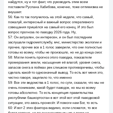
найдутся, ну и тот факт, что руководить этим всем
поставили Руслана Хабибова, конечно, тоже оптимизма не
внушает.
56
:
Как-то так получилось на этой неделе, что самый,
пожалуй, интересный и важный вопрос оперативного
совещания пришёлся на самый его конец. И это был
вопрос прогноза по паводку 2026 года. Ну,
57
:
Он актуален, он интересен, и он был последним
заслушали гидрометслужбу, мчс, министерство экологии и
прочее, прочее все в 1 голос заверили, что они полностью
готовы ко всему, чтобы не произошло, но не до конца смог.
58
:
Могли понять прогноз этого паводка, показатели
промерзания земли, насыщения её влагой, уровня снега,
запасов снега в поймах рек слишком противоречивы, чтобы
сделать какой-то однозначный вывод. То есть вот меня это,
честно говоря, зацепило то, что именно
59
:
Все эти ведомства в 1 голос, по сути, сказали, что мы не
очень понимаем, какой будет паводок, но мы ко всему
готовы абсолютно. То есть концепция правительства
республики башкортостан в вот этой вот этой паводковой
ситуации, это авось пронесёт. И помоги нам Бог, то есть
60
:
И вот 2 этих фактора видимо, если сложатся, то все
будет хорошо, но по ощущениям мы же с вами не