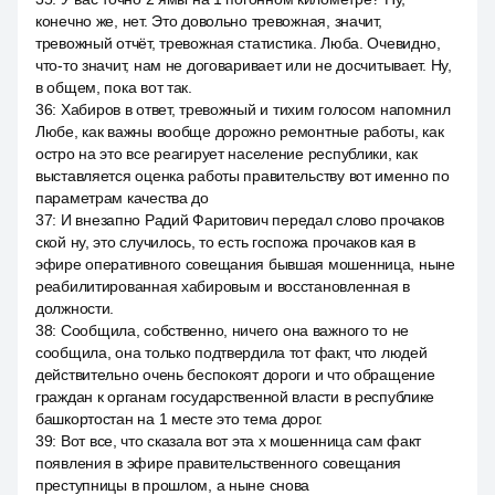
конечно же, нет. Это довольно тревожная, значит,
тревожный отчёт, тревожная статистика. Люба. Очевидно,
что-то значит, нам не договаривает или не досчитывает. Ну,
в общем, пока вот так.
36
:
Хабиров в ответ, тревожный и тихим голосом напомнил
Любе, как важны вообще дорожно ремонтные работы, как
остро на это все реагирует население республики, как
выставляется оценка работы правительству вот именно по
параметрам качества до
37
:
И внезапно Радий Фаритович передал слово прочаков
ской ну, это случилось, то есть госпожа прочаков кая в
эфире оперативного совещания бывшая мошенница, ныне
реабилитированная хабировым и восстановленная в
должности.
38
:
Сообщила, собственно, ничего она важного то не
сообщила, она только подтвердила тот факт, что людей
действительно очень беспокоят дороги и что обращение
граждан к органам государственной власти в республике
башкортостан на 1 месте это тема дорог.
39
:
Вот все, что сказала вот эта x мошенница сам факт
появления в эфире правительственного совещания
преступницы в прошлом, а ныне снова