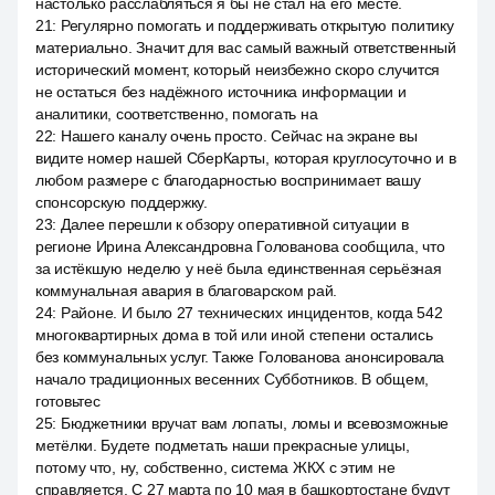
настолько расслабляться я бы не стал на его месте.
21
:
Регулярно помогать и поддерживать открытую политику
материально. Значит для вас самый важный ответственный
исторический момент, который неизбежно скоро случится
не остаться без надёжного источника информации и
аналитики, соответственно, помогать на
22
:
Нашего каналу очень просто. Сейчас на экране вы
видите номер нашей СберКарты, которая круглосуточно и в
любом размере с благодарностью воспринимает вашу
спонсорскую поддержку.
23
:
Далее перешли к обзору оперативной ситуации в
регионе Ирина Александровна Голованова сообщила, что
за истёкшую неделю у неё была единственная серьёзная
коммунальная авария в благоварском рай.
24
:
Районе. И было 27 технических инцидентов, когда 542
многоквартирных дома в той или иной степени остались
без коммунальных услуг. Также Голованова анонсировала
начало традиционных весенних Субботников. В общем,
готовьтес
25
:
Бюджетники вручат вам лопаты, ломы и всевозможные
метёлки. Будете подметать наши прекрасные улицы,
потому что, ну, собственно, система ЖКХ с этим не
справляется. С 27 марта по 10 мая в башкортостане будут