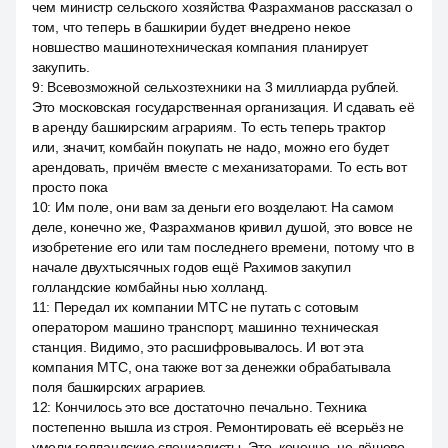
чем министр сельского хозяйства Фазрахманов рассказал о
том, что теперь в башкирии будет внедрено некое
новшество машинотехническая компания планирует
закупить.
9
:
Всевозможной сельхозтехники на 3 миллиарда рублей.
Это московская государственная организация. И сдавать её
в аренду башкирским аграриям. То есть теперь трактор
или, значит, комбайн покупать не надо, можно его будет
арендовать, причём вместе с механизаторами. То есть вот
просто пока
10
:
Им поле, они вам за деньги его возделают. На самом
деле, конечно же, Фазрахманов кривил душой, это вовсе не
изобретение его или там последнего времени, потому что в
начале двухтысячных годов ещё Рахимов закупил
голландские комбайны нью холланд.
11
:
Передал их компании МТС не путать с сотовым
оператором машино транспорт, машинно техническая
станция. Видимо, это расшифровывалось. И вот эта
компания МТС, она также вот за денежки обрабатывала
поля башкирских аграриев.
12
:
Кончилось это все достаточно печально. Техника
постепенно вышла из строя. Ремонтировать её всерьёз не
умели голландские специалисты. Это, конечно, не дёшево