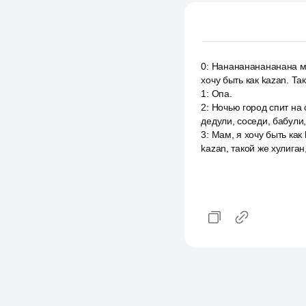
0
:
Нананананананана мам
хочу быть как kazan. Т
1
:
Опа.
2
:
Ночью город спит на 
дедули, соседи, бабули,
3
:
Мам, я хочу быть как 
kazan, такой же хулига