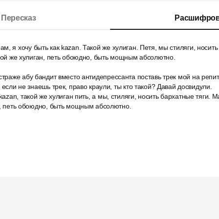
Пересказ
Расшифров
, я хочу быть как kazan. Такой же хулиган. Петя, мы стиляги, носить
акой же хулиган, петь обоюдно, быть мощным абсолютно.
страже абу бандит вместо антидепрессанта поставь трек мой на репи
 если не знаешь трек, право краули, ты кто такой? Давай досвидули.
kazan, такой же хулиган пить, а мы, стиляги, носить бархатные тяги. М
н, петь обоюдно, быть мощным абсолютно.