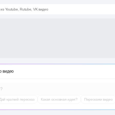
 из Youtube, Rutube, VK видео
о видео
т?
Дай краткий пересказ
Какая основная идея?
Перескажи видео