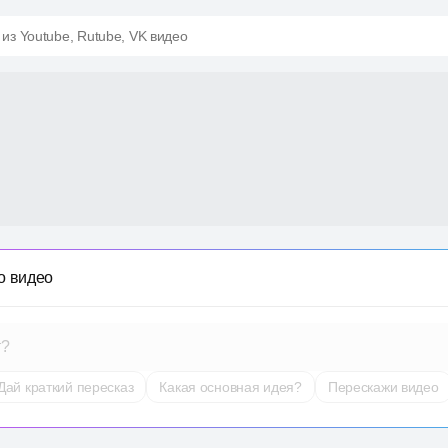
 из Youtube, Rutube, VK видео
о видео
т?
Дай краткий пересказ
Какая основная идея?
Перескажи видео