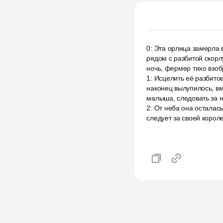
0
:
Эта орлица замерла в
рядом с разбитой скорл
ночь, фермер тихо взоб
1
:
Исцелить её разбитое
наконец вылупилось, вм
малыша, следовать за не
2
:
От неба она осталась
следует за своей корол