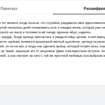
Пересказ
Расшифров
 тот момент, когда поняла, что случайно раздавила своё единственно
упой несколько дней отказываясь есть и ожидая жизнь, которая уже ни
рался на скалу и положил в её гнездо куриное яйцо, надеясь.
 сердце. Когда орлица проснулась и увидела яйцо целым, в неё вернул
есто орлёнка появился крошечный жёлтый цыплёнок, орлица пыталась
й, но он не мог, и тогда она сделала выбор, который потряс всех, она
 на траве, защищая его от хищников. Даже став взрослым петухом, о
евой, а она смотрит на него с той же яростной любовью она выбрала е