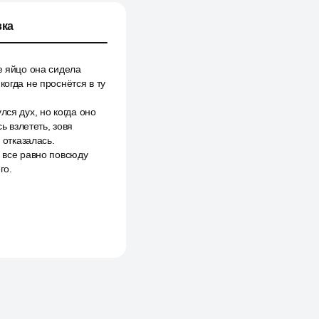
ка
е яйцо она сидела
когда не проснётся в ту
ся дух, но когда оно
 взлететь, зовя
 отказалась.
н все равно повсюду
го.