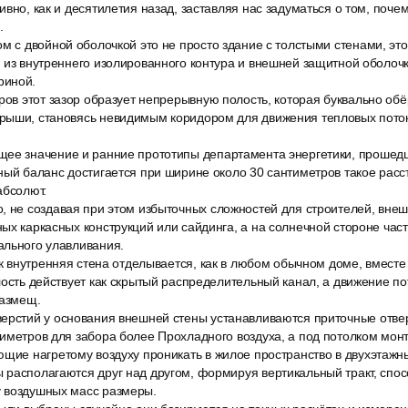
вно, как и десятилетия назад, заставляя нас задуматься о том, почем
.
м с двойной оболочкой это не просто здание с толстыми стенами, э
 из внутреннего изолированного контура и внешней защитной оболоч
риной.
ров этот зазор образует непрерывную полость, которая буквально обё
рыши, становясь невидимым коридором для движения тепловых поток
ее значение и ранние прототипы департамента энергетики, проше
ный баланс достигается при ширине около 30 сантиметров такое расс
абсолют.
, не создавая при этом избыточных сложностей для строителей, вне
ых каркасных конструкций или сайдинга, а на солнечной стороне час
ального улавливания.
ак внутренняя стена отделывается, как в любом обычном доме, вмест
лость действует как скрытый распределительный канал, а движение п
размещ.
ерстий у основания внешней стены устанавливаются приточные отве
тиметров для забора более Прохладного воздуха, а под потолком мо
ющие нагретому воздуху проникать в жилое пространство в двухэтажн
 располагаются друг над другом, формируя вертикальный тракт, спо
 воздушных масс размеры.