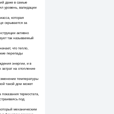
ний даже в самые
ил уровень, валидации
масса, которая
це скрывается за
нструкции активно
вует так называемый
ачает, что тепло,
зкие перепады
дения энергии, и в
 затрат на отопление
изменение температуры
орой такой дом может
 показания термостата,
страиваясь под
 который механическим