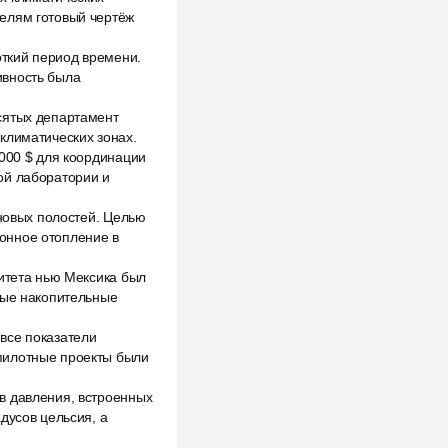
телям готовый чертёж
откий период времени.
ивность была
сятых департамент
климатических зонах.
 000 $ для координации
ой лаборатории и
еновых полостей. Целью
онное отопление в
ситета нью Мексика был
ные накопительные
все показатели
 пилотные проекты были
в давления, встроенных
дусов цельсия, а