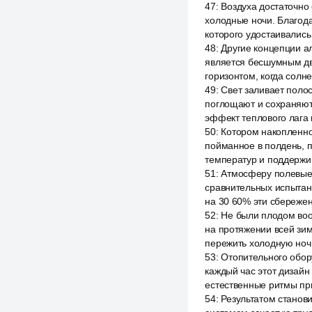
47
:
Воздуха достаточно
холодные ночи. Благода
которого удостаивалис
48
:
Другие концепции ал
является бесшумным дви
горизонтом, когда солн
49
:
Свет заливает поло
поглощают и сохраняют
эффект теплового лага
50
:
Котором накопленное
пойманное в полдень, п
температур и поддержи
51
:
Атмосферу полевые 
сравнительных испытан
на 30 60% эти сбережен
52
:
Не были плодом во
на протяжении всей зим
пережить холодную ноч
53
:
Отопительного обор
каждый час этот дизайн
естественные ритмы пр
54
:
Результатом станов