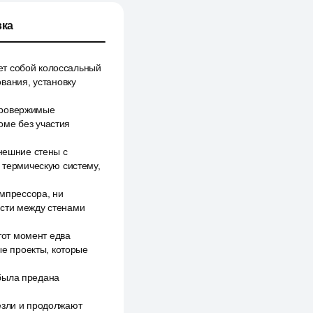
ка
ет собой колоссальный
вания, установку
провержимые
оме без участия
внешние стены с
термическую систему,
омпрессора, ни
ости между стенами
 тот момент едва
е проекты, которые
 была предана
езли и продолжают