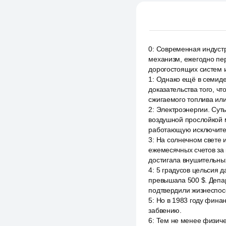
0
:
Современная индустр
механизм, ежегодно пе
дорогостоящих систем 
1
:
Однако ещё в семиде
доказательства того, ч
сжигаемого топлива или
2
:
Электроэнергии. Суть
воздушной прослойкой 
работающую исключит
3
:
На солнечном свете и
ежемесячных счетов за 
достигала внушительны
4
:
5 градусов цельсия д
превышала 500 $. Депа
подтвердили жизнеспос
5
:
Но в 1983 году фина
забвению.
6
:
Тем не менее физиче