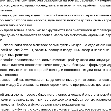
были выбраны случайно они базируются на точных расчётах и измерен
орного дела колорадо исследователи выяснили, что проёмы площадь
печивают.
оздуха, достаточную для полного обновления атмосферы в комнате не
бо вентиляторов или насосов, путь внутри полости должен быть неп
уется таким образом.
ых препятствий, а углы часто скругляются или снабжаются дефлектор
утри дома размещается тепловая масса это могут быть кирпичные пе
е.
 накапливают тепло в светлое время суток и медленно отдают его но
своей основе 2 стены, залитый солнцем воздушный зазор и несколько
яционных решёток.
способна практически полностью заменить работу котла или кондицио
, такая система становится почти невидимой, бесшумно формируя и
таясь исключительно энергией солнца и естественным движением воз
ы является.
, известный как термосифон, когда солнечные лучи нагревают внешн
ости между 2 стенами, начинает стремительно прогреваться, достигая
ой зимы это не просто лёгкое потепление, а мощный энергетический 
ками в правительственных тестовых домах и лабораторных установка
 полости. Приборы фиксировали такие показатели на
часов, причём тепло сохранялось в системе. Ещё долгое время после