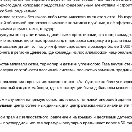
горного дела колорадо предоставил федеральным агентствам и строи
особной радикально.
еские затраты без какого-либо механического вмешательства. На кор
ной оболочкой привлекла внимание политиков и учёных, а её эффект
ными документами, государ.
руктуры не ограничились единичными прототипами, и в конце семиде
рию полевых пилотных проектов для проверки концепции в различных 
 название ди эйч эс, получил финансирование в размере более 1 000
инга в регионе Денвера, где команды из лос аламосской национальн
.
станавливали сетки, термопар и датчики углекислого Газа внутри ст
роверка способности пассивной системы полностью заменить традици
спользования скрытых источников тепла в Альбукерке на базе универ
звестный как дом майнери, где к конструкции были добавлены массив
ом излучении напрямую сопоставлялись с тепловой инерцией здания 
альный центр солнечных данных для централизованного анализа эти
м трами с гелиостатного, равлением на крышах и десятками датчико
ты подтвердили, что температуры регулярно превышают порог в 50 гра