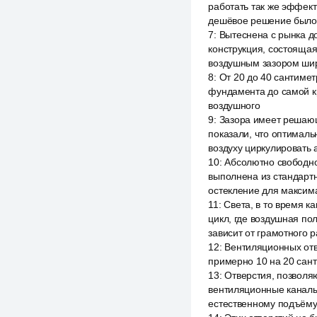
работать так же эффекти
дешёвое решение было
7
:
Вытеснена с рынка до
конструкция, состоящая
воздушным зазором ши
8
:
От 20 до 40 сантимет
фундамента до самой к
воздушного
9
:
Зазора имеет решающ
показали, что оптималь
воздуху циркулировать 
10
:
Абсолютно свободно
выполнена из стандартн
остекление для максим
11
:
Света, в то время к
цикл, где воздушная по
зависит от грамотного 
12
:
Вентиляционных отв
примерно 10 на 20 сан
13
:
Отверстия, позволя
вентиляционные каналы
естественному подъёму