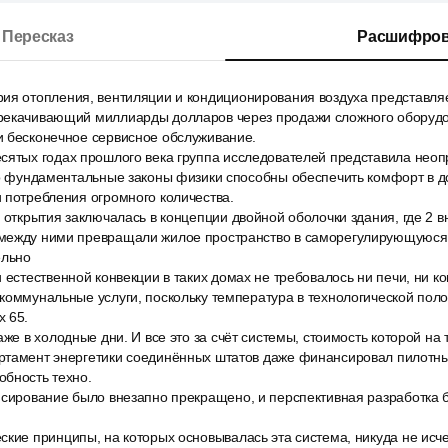
Пересказ
Расшифров
ия отопления, вентиляции и кондиционирования воздуха представля
рекачивающий миллиарды долларов через продажи сложного оборудо
и бесконечное сервисное обслуживание.
сятых годах прошлого века группа исследователей представила нео
то фундаментальные законы физики способны обеспечить комфорт в д
 потребления огромного количества.
 открытия заключалась в концепции двойной оболочки здания, где 2 
между ними превращали жилое пространство в саморегулирующуюся 
ельно
 естественной конвекции в таких домах не требовалось ни печи, ни к
коммунальные услуги, поскольку температура в технологической пол
х 65.
аже в холодные дни. И все это за счёт системы, стоимость которой на
ртамент энергетики соединённых штатов даже финансировал пилотны
обность техно.
нсирование было внезапно прекращено, и перспективная разработка
ские принципы, на которых основывалась эта система, никуда не исч