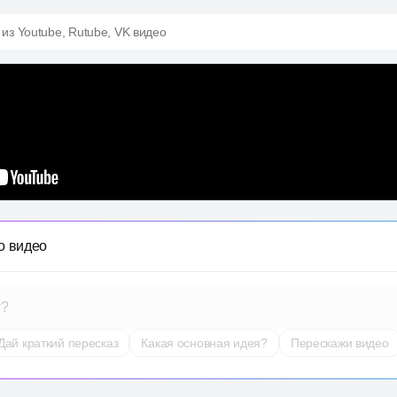
 из Youtube, Rutube, VK видео
о видео
т?
Дай краткий пересказ
Какая основная идея?
Перескажи видео