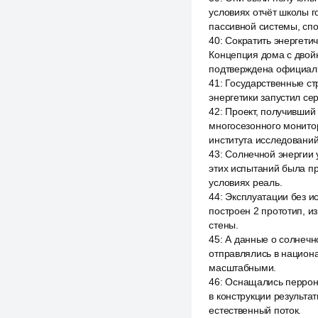
условиях отчёт школы 
пассивной системы, сп
40
:
Сократить энергетич
Концепция дома с двой
подтверждена официаль
41
:
Государственные ст
энергетики запустил се
42
:
Проект, получивший
многосезонного монитор
института исследований
43
:
Солнечной энергии у
этих испытаний была п
условиях реаль.
44
:
Эксплуатации без и
построен 2 прототип, и
стены.
45
:
А данные о солнечн
отправлялись в национ
масштабными.
46
:
Оснащались перроно
в конструкции результа
естественный поток.