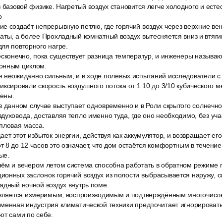
в базовой физике. Нагретый воздух становится легче холодного и ест
о
е создаёт непрерывную петлю, где горячий воздух через верхние ве
аты, а более Прохладный комнатный воздух вытесняется вниз и втяги
ля повторного нагре.
есконечно, пока существует разница температур, и инженеры называю
онным циклом.
 неожиданно сильным, и в ходе полевых испытаний исследователи 
иксировали скорость воздушного потока от 1 10 до 3/10 кубического м
ены.
 данном случае выступает одновременно и в Роли скрытого солнечног
духовода, доставляя тепло именно туда, где оно необходимо, без уч
пловая масса.
ет этот избыток энергии, действуя как аккумулятор, и возвращает его
 8 до 12 часов это означает, что дом остаётся комфортным в течени
ые.
ём и вечером летом система способна работать в обратном режиме 
онных заслонок горячий воздух из полости выбрасывается наружу, со
адный ночной воздух внутрь поме.
 является измеримым, воспроизводимым и подтверждённым многочис
еменная индустрия климатической техники предпочитает игнорироват
ют сами по себе.