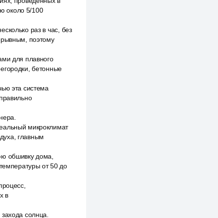
иях, проведённых в
ю около 5/100
сколько раз в час, без
рерывным, поэтому
ами для плавного
регородки, бетонные
чью эта система
 правильно
нера.
деальный микроклимат
духа, главным
юю обшивку дома,
 температуры от 50 до
процесс,
х в
 захода солнца.