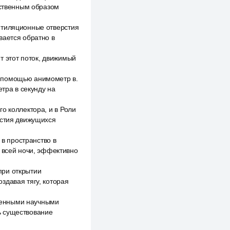
ественным образом
нтиляционные отверстия
вается обратно в
т этот поток, движимый
с помощью анимометр в.
етра в секунду на
о коллектора, и в Роли
астия движущихся
 в пространство в
е всей ночи, эффективно
при открытии
здавая тягу, которая
ленными научными
ь существование