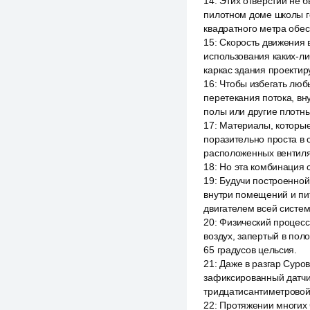
14
:
Этих отверстий не 
пилотном доме школы г
квадратного метра обес
15
:
Скорость движения в
использования каких-ли
каркас здания проектир
16
:
Чтобы избегать люб
перетекания потока, вн
полы или другие плотны
17
:
Материалы, которые
поразительно проста в 
расположенных вентил
18
:
Но эта комбинация 
19
:
Будучи построенной
внутри помещений и пи
двигателем всей систем
20
:
Физический процесс
воздух, запертый в пол
65 градусов цельсия.
21
:
Даже в разгар Суров
зафиксированный датчи
тридцатисантиметровой
22
:
Протяжении многих 