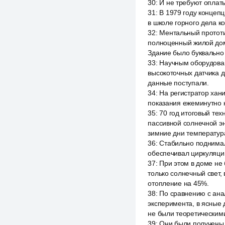
30
:
И не требуют оплаты
31
:
В 1979 году концепц
в школе горного дела к
32
:
Ментальный прототи
полноценный жилой дом
Здание было буквально
33
:
Научным оборудован
высокоточных датчика 
данные поступали.
34
:
На регистратор хан
показания ежеминутно 
35
:
70 год итоговый те
пассивной солнечной э
зимние дни температура
36
:
Стабильно поднимал
обеспечивал циркуляцию
37
:
При этом в доме не
только солнечный свет,
отопление на 45%.
38
:
По сравнению с ана
эксперимента, в ясные 
не были теоретическим
39
:
Они были получены 