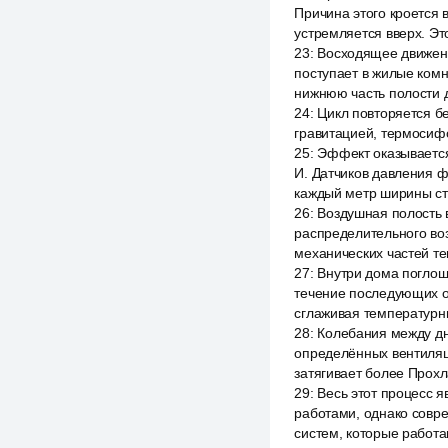
Причина этого кроется 
устремляется вверх. Эт
23
:
Восходящее движени
поступает в жилые комн
нижнюю часть полости д
24
:
Цикл повторяется б
гравитацией, термосиф
25
:
Эффект оказывается
И. Датчиков давления ф
каждый метр ширины ст
26
:
Воздушная полость в
распределительного воз
механических частей те
27
:
Внутри дома поглоща
течение последующих от
сглаживая температурн
28
:
Колебания между дн
определённых вентиляци
затягивает более Прохл
29
:
Весь этот процесс
работами, однако совр
систем, которые работа