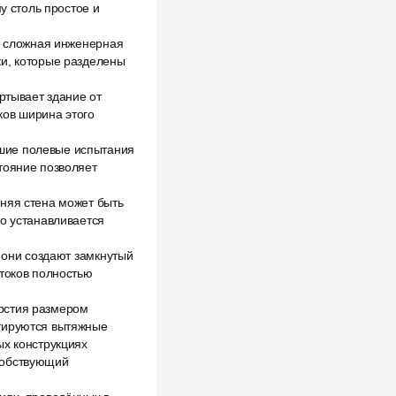
у столь простое и
то сложная инженерная
ки, которые разделены
ртывает здание от
ов ширина этого
дшие полевые испытания
тояние позволяет
шняя стена может быть
то устанавливается
е они создают замкнутый
отоков полностью
рстия размером
нтируются вытяжные
ых конструкциях
собствующий