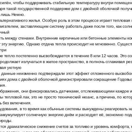
 силён, чтобы поддерживать стабильную температуру внутри помеще
ря такой государственной поддержке дом с двойной оболочкой получ
ь лишь Немно.
ьтернативного жилья. Особую роль в этом процессе играет тепловая 
гателем, заставляющим систему работать даже после того, как солн
ечный
сть между стенами. Внутренние кирпичные или бетонные элементы ко
 эту энергию. Однако отдача тепла происходит не мгновенно. Сущест
 при
 тепло постепенно высвобождается в течение 8 или 12 часов. Это озн
родолжает излучаться в жилое пространство, в полночь сглаживая ре
вая уютную
данные неизменно подтверждали этот эффект отложенного высвобож
иях дома с двойной оболочкой демонстрировали сокращение Годовых
ия.
ображения, они фиксировались датчиками, отслеживающими каждое 
ы тепловой лак, это не просто технический нюанс, а причина, по кот
ь без включения.
удования, в то время как обычные системы вынуждены реагировать на
 аккумулирует солнечную энергию днём и расходует её, экономно под
ироды.
ится драматическое снижение счетов за топливо и уровень комфорта,