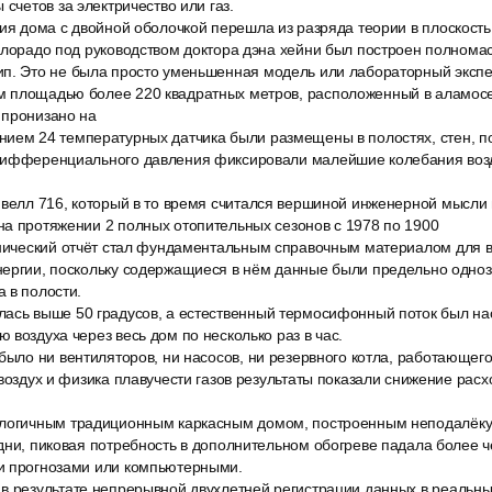
 счетов за электричество или газ.
ия дома с двойной оболочкой перешла из разряда теории в плоскость
олорадо под руководством доктора дэна хейни был построен полнома
п. Это не была просто уменьшенная модель или лабораторный экспе
 площадью более 220 квадратных метров, расположенный в аламосе
 пронизано на
ием 24 температурных датчика были размещены в полостях, стен, по
дифференциального давления фиксировали малейшие колебания возд
ивелл 716, который в то время считался вершиной инженерной мысли
на протяжении 2 полных отопительных сезонов с 1978 по 1900
хнический отчёт стал фундаментальным справочным материалом для 
нергии, поскольку содержащиеся в нём данные были предельно одно
 в полости.
ась выше 50 градусов, а естественный термосифонный поток был на
 воздуха через весь дом по несколько раз в час.
 было ни вентиляторов, ни насосов, ни резервного котла, работающег
 воздух и физика плавучести газов результаты показали снижение расх
логичным традиционным каркасным домом, построенным неподалёку
дни, пиковая потребность в дополнительном обогреве падала более ч
и прогнозами или компьютерными.
в результате непрерывной двухлетней регистрации данных в реальны