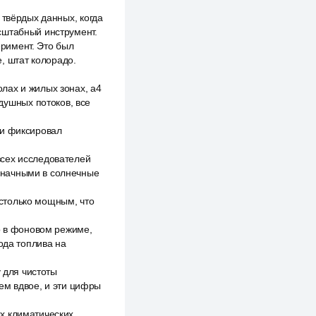
 твёрдых данных, когда
сштабный инструмент.
римент. Это был
, штат колорадо.
лах и жилых зонах, a4
ушных потоков, все
 и фиксировал
всех исследователей
значными в солнечные
столько мощным, что
о в фоновом режиме,
ода топлива на
 для чистоты
ем вдвое, и эти цифры
х климатических