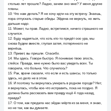
столько лет прошло? Ладно, зачем оно мне? У меня другие
планы.
10
:
Что нам делать? Я не хочу идти на эту встречу. Знаешь,
пора отпускать старые обиды. Эйдена не вернуть, но жить
дальше надо.
11
:
Может, ты прав. Ладно, встретимся, ничего страшного не
случится.
12
:
Буду надеяться, что хоть кто-то придёт ооо ура, мы
снова будем вместе, глупая затея, потерянного не
вернёшь.
13
:
Привет, вы пришли. Спасибо.
14
:
Мы здесь. Говори быстро. Я понимаю твою злость,
стейси. Правда, мне нужно было вас увидеть всех. Ты
говорила, что больна. Что случилось?
15
:
Рак, врачи сказали, что если и есть шансы, то только
здесь, но дело не в этом.
16
:
И поэтому ты вернулась умирать в родном городе? Нет,
я вернулась, чтобы кое-что исправить, пока не поздно. Я
должна была рассказать вам правду ещё 4 года назад,
правда?
17
:
О том, как предала нас эйдан мёртв из за меня, я знаю,
но не так, как вы думаете.