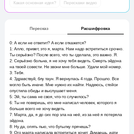
Какая основная идея?
Перескажи видео
Пересказ
Расшифровка
0
:
А если не ответит? А если откажется?
1
:
Алло, привет, это я, марта. Нам надо встретиться срочно.
Ты серьёзно? После всего, что ты сделала, это важно. Я.
2
:
Серьёзно больна, я не хочу тебя видеть. Смерть эйдона
на твоей совести. Не звони мне больше. Удали мой номер.
3
:
Тебя.
4
:
Здравствуй, блу таун. Я вернулась 4 года. Прошло. Все
могло быть иначе. Мне нужно их найти. Надеюсь, стейси
опустила обиды и выслушает меня.
5
:
Эй, ты сама не своя, что-то случилось?
6
:
Ты не поверишь, кто мне написал человек, которого я
больше всего не хочу видеть.
7
:
Марта, да, я до сих пор зла на неё, из за неё я потеряла
эйдона.
8
:
Ну да, опять пью, что бутылку прячешь?
9
:
Ого марта написала встретиться хочет. Думаешь, идти