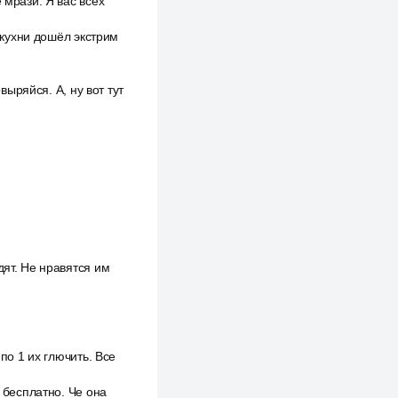
 мрази. Я вас всех
о кухни дошёл экстрим
выряйся. А, ну вот тут
дят. Не нравятся им
по 1 их глючить. Все
т бесплатно. Че она