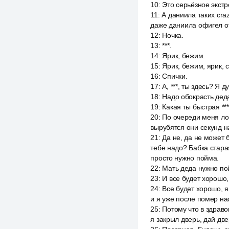
10
:
Это серьёзное экстр
11
:
А даниила таких cra
даже даниила офигел от
12
:
Ночка.
13
:
***.
14
:
Ярик, бежим.
15
:
Ярик, бежим, ярик,
16
:
Спички.
17
:
А, ***, ты здесь? Я д
18
:
Надо обокрасть дед
19
:
Какая ты быстрая ***
20
:
По очереди меня лов
вырубятся они секунд н
21
:
Да не, да не может б
тебе надо? Бабка старая
просто нужно пойма.
22
:
Мать деда нужно по
23
:
И все будет хорошо,
24
:
Все будет хорошо, я 
и я уже после помер на
25
:
Потому что в здравом
я закрыл дверь, дай дв