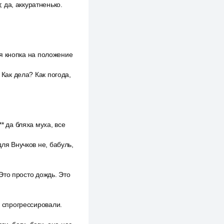
, да, аккуратненько.
еня кнопка на положение
 Как дела? Как погода,
* да бляха муха, все
для Внучков не, бабуль,
 Это просто дождь. Это
ы спрогрессировали.