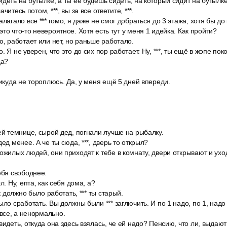
деть на бутылке, а ты её будешь сидеть, на который сидит на бутылке
читесь потом, ***, вы за все ответите, ***.
алагало все *** гомо, я даже не смог добраться до 3 этажа, хотя бы д
то что-то невероятное. Хотя есть тут у меня 1 идейка. Как пройти?
ю, работает или нет, но раньше работало.
 Я не уверен, что это до сих пор работает. Ну, ***, ты ещё в жопе поко
да?
никуда не тороплюсь. Да, у меня ещё 5 дней впереди.
.
ей темнице, сырой дед, погнали лучше на рыбалку.
ед менее. А че ты сюда, ***, дверь то открыл?
ожилых людей, они приходят к тебе в комнату, двери открывают и ухо
ебя свободнее.
л. Ну, епта, как себя дома, а?
ак должно было работать, *** ты старый.
ыло сработать. Вы должны были *** заглючить. И по 1 надо, по 1, надо 
все, а ненормально.
видеть, откуда она здесь взялась, че ей надо? Пенсию, что ли, выдаю