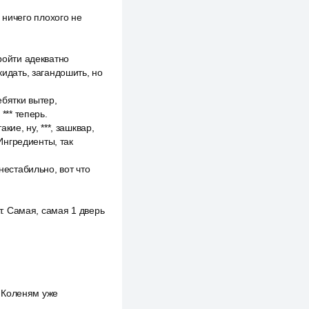
, ничего плохого не
ройти адекватно
кидать, загандошить, но
ебятки вытер,
*** теперь.
кие, ну, ***, зашквар,
 Ингредиенты, так
нестабильно, вот что
ет. Самая, самая 1 дверь
. Коленям уже