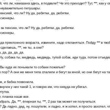
 что ли, намазана здесь, в подвале? Че это приходит? Тут, ***, как у 
 неуважительно петушары.
енсией, что ли? Ну да, ребятки, да, ребятки.
нсионеры.
за пенсию, что ли? Ну да, ребятки, да, ребятки.
нсионеры.
да преклонного возраста, извините, надо откланяться. Пойду *** в тво
сделаешь, ***, не ты, а они?
а, да, да, да, да.
 Ну, собака ты, медведь, медведь, тупой собак, иди туда, потом отъеде
 Вы куда их поныкали то собаки пожилые?
 пор? А они же меня типа спалили и бегут за мной, но они бегут на та
м, и бабка позвонила.
нучок у них такой 1, и говорю им, что никуда не убегал.
тутка.
у, планка наше все.
брать. Да, ***, ёперная ты, ***, 2 раз так может не получиться.
 Да ладно, дед, ну, пошутили, и ладно, я ж хотел, я просто захотел, 