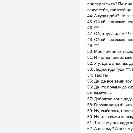
припёрлась то? Пенсией,
ведут себя, как вообще
44
:
А куда идём? Че за п
45
:
Ой ой, саамские пе
46
:
***.
47
:
Ой, а куда идём? Че 
48
:
Ой ой, саамские пе
49
:
***.
50
:
Моё почтение, госпо
51
:
И что ты теперь мне 
52
:
Угу. Да, да, да, да, д
53
:
Ладно, иди туда ***.
54
:
Так, так.
55
:
Да где все вещи то?
56
:
Да что почему до сих
не заметишь.
57
:
Доболтал вот с дедо
58
:
Говорю каждый, что в
59
:
Ну, сыбалась, прости
60
:
Ну-ка, возьми планк
61
:
Так, камушки надо за
62
:
А почему? А почему?