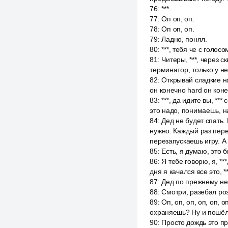
76
:
***.
77
:
Оп оп, оп.
78
:
Оп оп, оп.
79
:
Ладно, понял.
80
:
***, тебя че с голос
81
:
Читеры, ***, через с
терминатор, только у не
82
:
Открывай сладкие на
он конечно hard он кон
83
:
***, да идите вы, **
это надо, понимаешь, над
84
:
Дед не будет спать.
нужно. Каждый раз пере
перезапускаешь игру. А
85
:
Есть, я думаю, это б
86
:
Я тебе говорю, я, *
дня я качался все это, 
87
:
Дед по прежнему не с
88
:
Смотри, разебал роз
89
:
Оп, оп, оп, оп, оп, 
охраняешь? Ну и пошёл 
90
:
Просто дождь это пр