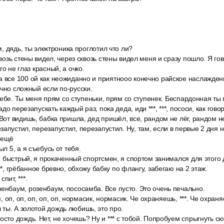
ом, дядь, ты электроника проглотил что ли?
квозь стены видел, через сквозь стены видел меня и сразу пошло. Я го
го не глаз красный, а очко.
 все 100 ой как неожиданно и приятнооо конечно райское наслаждени
ечно сложный если по-русски.
* себе. Ты меня прям со ступеньки, прям со ступенек. Беспардонная ты
о перезапускать каждый раз, пока деда, иди ***, ***, пососи, как говор
 Вот видишь, бабка пришла, дед пришёл, все, рандом не лёг, рандом не
запустил, перезапустил, перезапустил. Ну, там, если в первые 2 дня 
 ещё
ыл 5, а я съебусь от тебя.
**, быстрый, я прокаченный спортсмен, я спортом занимался для этого 
***, грёбанное бревно, обхожу бабку по флангу, забегаю на 2 этаж.
пит, ***.
енбаум, розенбаум, пососамба. Все пусто. Это очень печально.
оп, оп, оп, оп, оп, оп, нормасик, нормасик. Че охраняешь, ***. Че охра
ты. А золотой дождь любишь, это про.
осто дождь. Нет, не хочешь? Ну и *** с тобой. Попробуем спрыгнуть сю