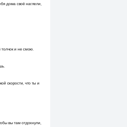
себя дома своё наглели,
й толчок и не смою.
шь.
кой скорости, что ты и
чтобы вы там отдохнули,