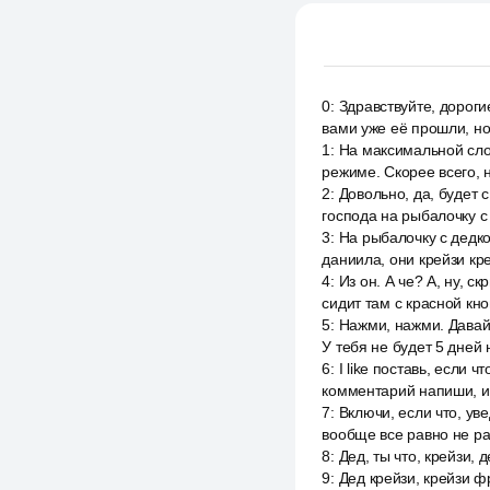
0
:
Здравствуйте, дороги
вами уже её прошли, но
1
:
На максимальной слож
режиме. Скорее всего, 
2
:
Довольно, да, будет с
господа на рыбалочку с
3
:
На рыбалочку с дедком
даниила, они крейзи кр
4
:
Из он. А че? А, ну, с
сидит там с красной кн
5
:
Нажми, нажми. Давай
У тебя не будет 5 дней 
6
:
I like поставь, если 
комментарий напиши, и 
7
:
Включи, если что, ув
вообще все равно не раб
8
:
Дед, ты что, крейзи, 
9
:
Дед крейзи, крейзи фр