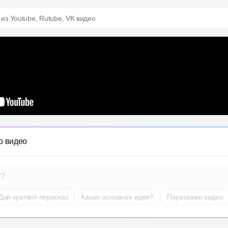
 из Youtube, Rutube, VK видео
о видео
т?
Дай краткий пересказ
Какая основная идея?
Перескажи видео