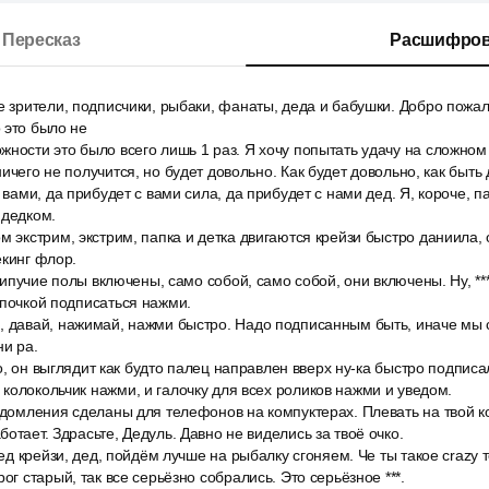
Пересказ
Расшифров
е зрители, подписчики, рыбаки, фанаты, деда и бабушки. Добро пожал
 это было не
ности это было всего лишь 1 раз. Я хочу попытать удачу на сложном
ничего не получится, но будет довольно. Как будет довольно, как быт
 вами, да прибудет с вами сила, да прибудет с нами дед. Я, короче, п
 дедком.
 экстрим, экстрим, папка и детка двигаются крейзи быстро даниила, он
екинг флор.
крипучие полы включены, само собой, само собой, они включены. Ну, ***
опочкой подписаться нажми.
, давай, нажимай, нажми быстро. Надо подписанным быть, иначе мы с
ни ра.
что, он выглядит как будто палец направлен вверх ну-ка быстро подписа
колокольчик нажми, и галочку для всех роликов нажми и уведом.
едомления сделаны для телефонов на компуктерах. Плевать на твой к
отает. Здрасьте, Дедуль. Давно не виделись за твоё очко.
дед крейзи, дед, пойдём лучше на рыбалку сгоняем. Че ты такое crazy 
ог старый, так все серьёзно собрались. Это серьёзное ***.