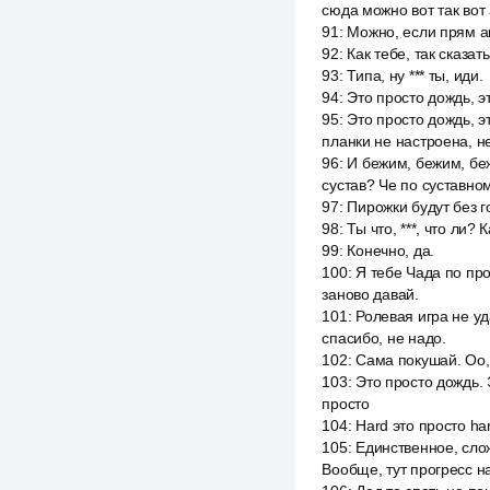
сюда можно вот так вот 
91
:
Можно, если прям акк
92
:
Как тебе, так сказат
93
:
Типа, ну *** ты, иди.
94
:
Это просто дождь, э
95
:
Это просто дождь, эт
планки не настроена, не
96
:
И бежим, бежим, беж
сустав? Че по суставно
97
:
Пирожки будут без г
98
:
Ты что, ***, что ли?
99
:
Конечно, да.
100
:
Я тебе Чада по про
заново давай.
101
:
Ролевая игра не уд
спасибо, не надо.
102
:
Сама покушай. Оо,
103
:
Это просто дождь. Э
просто
104
:
Hard это просто ha
105
:
Единственное, слож
Вообще, тут прогресс н