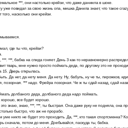
емальное ***, они настолько крейзи, что даже даниила в шоке.
zy уже повидал за свою жизнь опа, мишка Данила знает, что такое craz
 того, насколько они крейзи.
 смываемся.
умал, где ты что, крейзи?
а.
, ***. ***, бабка на спида гоняет. День 3 как-то неравномерно распреде
ит тварь, мне нужно просто поймать деда, по другому это не проходи
а 15. Дверь открылась.
ыть. Да нет, да нету меня. Да нету. Ну, бабуль, ну че ты, пирожков, ид
, позорная. *** надо. Фрейра позорная. Че ж ты сдай назад, сдай наз
ймать долбаного деда, долбаного деда надо поймать.
 хорошо, все будет хорошо.
это знаю, знаю, ***, ***, ты быстрая. Она даже руку не подняла, она 
столько быстро, что аж не прорабо.
 уме никто не будет это проходить. Да, ***, кто такая спортсменка? К
ерь сначала, потом до меня. Доебывайся, паскуда ты, бабка.