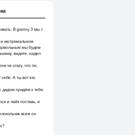
ка
овать. В granny 3 мы с
 и экстремальном
ь довольным мы будем
анамку, видите, надел
и че crazy, что ли,
 себе. А ты вот кто
 дедом придём к тебе.
лся и лайк поставь, и
олокольчик всем он
то?