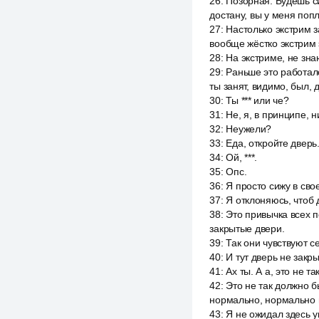
26
:
Позорная. Будешь си
достану, вы у меня попла
27
:
Настолько экстрим з
вообще жёстко экстрим э
28
:
На экстриме, не зна
29
:
Раньше это работало.
ты занят, видимо, был, 
30
:
Ты *** или че?
31
:
Не, я, в принципе, 
32
:
Неужели?
33
:
Еда, откройте дверь
34
:
Ой, ***.
35
:
Опс.
36
:
Я просто сижу в сво
37
:
Я отклоняюсь, чтоб д
38
:
Это привычка всех п
закрытые двери.
39
:
Так они чувствуют с
40
:
И тут дверь не закры
41
:
Ах ты. А а, это не т
42
:
Это не так должно б
нормально, нормально 
43
:
Я не ожидал здесь у