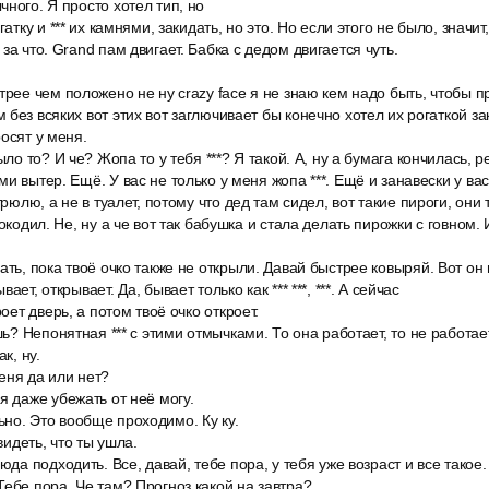
чного. Я просто хотел тип, но
гатку и *** их камнями, закидать, но это. Но если этого не было, значит
за что. Grand пам двигает. Бабка с дедом двигается чуть.
трее чем положено не ну crazy face я не знаю кем надо быть, чтобы п
без всяких вот этих вот заглючивает бы конечно хотел их рогаткой за
осят у меня.
ыло то? И че? Жопа то у тебя ***? Я такой. А, ну а бумага кончилась, р
и вытер. Ещё. У вас не только у меня жопа ***. Ещё и занавески у вас 
трюлю, а не в туалет, потому что дед там сидел, вот такие пироги, они та
рокодил. Не, ну а че вот так бабушка и стала делать пирожки с говном.
ать, пока твоё очко также не открыли. Давай быстрее ковыряй. Вот он 
ает, открывает. Да, бывает только как *** ***, ***. А сейчас
роет дверь, а потом твоё очко откроет.
ешь? Непонятная *** с этими отмычками. То она работает, то не работа
к, ну.
еня да или нет?
я даже убежать от неё могу.
но. Это вообще проходимо. Ку ку.
 видеть, что ты ушла.
сюда подходить. Все, давай, тебе пора, у тебя уже возраст и все такое
Тебе пора. Че там? Прогноз какой на завтра?