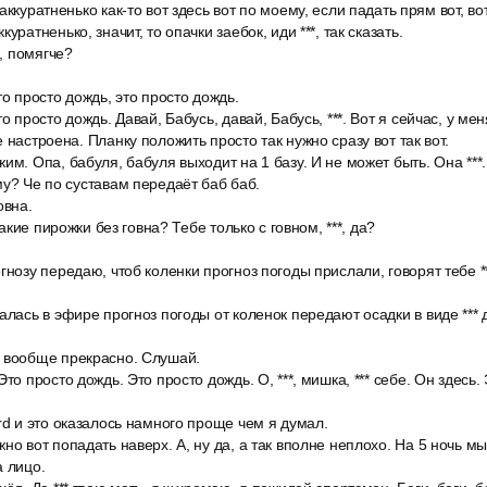
аккуратненько как-то вот здесь вот по моему, если падать прям вот, вот
уратненько, значит, то опачки заебок, иди ***, так сказать.
ь, помягче?
то просто дождь, это просто дождь.
о просто дождь. Давай, Бабусь, давай, Бабусь, ***. Вот я сейчас, у м
 настроена. Планку положить просто так нужно сразу вот так вот.
им. Опа, бабуля, бабуля выходит на 1 базу. И не может быть. Она ***.
му? Че по суставам передаёт баб баб.
овна.
 Какие пирожки без говна? Тебе только с говном, ***, да?
гнозу передаю, чтоб коленки прогноз погоды прислали, говорят тебе **
алась в эфире прогноз погоды от коленок передают осадки в виде *** 
 вообще прекрасно. Слушай.
то просто дождь. Это просто дождь. О, ***, мишка, *** себе. Он здесь.
rd и это оказалось намного проще чем я думал.
но вот попадать наверх. А, ну да, а так вполне неплохо. На 5 ночь м
а лицо.