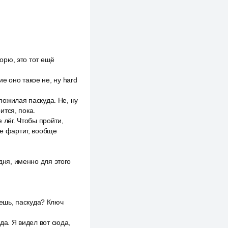
ворю, это тот ещё
е оно такое не, ну hard
 пожилая паскуда. Не, ну
ится, пока.
 лёг. Чтобы пройти,
не фартит, вообще
дня, именно для этого
няешь, паскуда? Ключ
да. Я видел вот сюда,