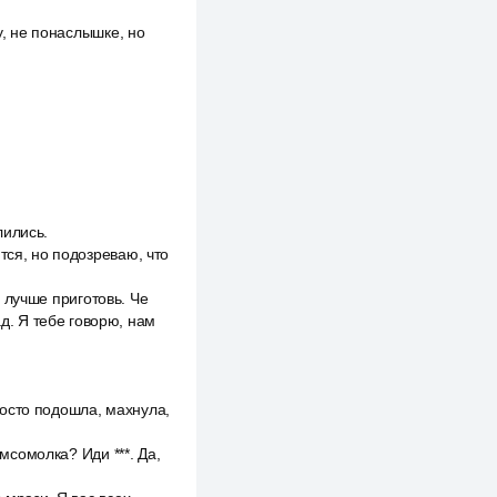
y, не понаслышке, но
лились.
тся, но подозреваю, что
и лучше приготовь. Че
ад. Я тебе говорю, нам
просто подошла, махнула,
омсомолка? Иди ***. Да,