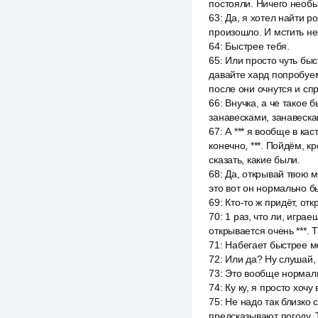
постояли. Ничего необы
63
:
Да, я хотел найти ро
произошло. И мстить не 
64
:
Быстрее тебя.
65
:
Или просто чуть быс
давайте хард попробуем 
после они очнутся и спр
66
:
Внучка, а че такое б
занавесками, занавескам
67
:
А *** я вообще в кас
конечно, ***. Пойдём, к
сказать, какие были.
68
:
Да, открывай твою м
это вот он нормально быв
69
:
Кто-то ж придёт, отк
70
:
1 раз, что ли, игра
открывается очень ***. Та
71
:
Набегает быстрее м
72
:
Или да? Ну слушай, 
73
:
Это вообще нормаль
74
:
Ку ку, я просто хочу
75
:
Не надо так близко 
предсказывают погоду. 