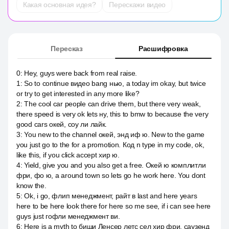
Какая основная идея?
Перескажи видео
Пересказ
Расшифровка
0
:
Hey, guys were back from real raise.
1
:
So to continue видео bang нью, а today im okay, but twice
or try to get interested in any more like?
2
:
The cool car people can drive them, but there very weak,
there speed is very ok lets ну, this to bmw to because the very
good cars окей, соу ли лайк.
3
:
You new to the channel окей, энд иф ю. New to the game
you just go to the for a promotion. Код n type in my code, ok,
like this, if you click accept хир ю.
4
:
Yield, give you and you also get a free. Окей ю комплитли
фри, фо ю, а around town so lets go he work here. You dont
know the.
5
:
Ok, i go, флип менеджмент, райт в last and here years
here to be here look there for here so me see, if i can see here
guys just гофли менеджмент ви.
6
:
Here is a myth to биши Ленсер летс сел хир фри, саузенд