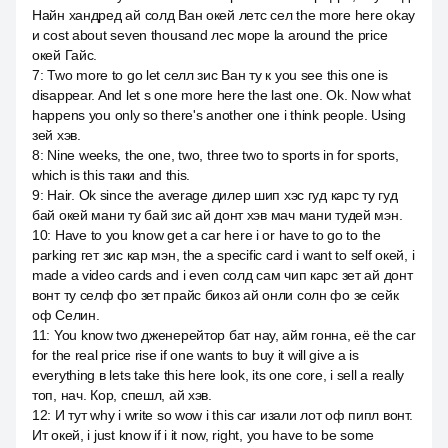
Найн хандред ай солд Ван окей летс сел the more here okay
и cost about seven thousand лес море la around the price
окей Гайс.
7
:
Two more to go let селл зис Ван ту к you see this one is
disappear. And let s one more here the last one. Ok. Now what
happens you only so there's another one i think people. Using
зей хэв.
8
:
Nine weeks, the one, two, three two to sports in for sports,
which is this таки and this.
9
:
Hair. Ok since the average дилер шип хэс гуд карс ту гуд
бай окей мани ту бай зис ай донт хэв мач мани тудей мэн.
10
:
Have to you know get a car here i or have to go to the
parking гет зис кар мэн, the a specific card i want to self окей, i
made a video cards and i even солд сам чип карс зет ай донт
вонт ту селф фо зет прайс бикоз ай онли солн фо зе сейк
оф Селин.
11
:
You know two дженерейтор бат нау, айм гонна, её the car
for the real price rise if one wants to buy it will give a is
everything в lets take this here look, its one core, i sell a really
топ, нач. Кор, спешл, ай хэв.
12
:
И тут why i write so wow i this car изали лот оф пипл вонт.
Ит окей, i just know if i it now, right, you have to be some