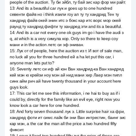
people of the auction. Ту би эйбл, ту бай зис кар фор ми райт.
13
:
And its a beautiful car лук и goes up to one hundred
севенти файв но i think изили гоу ап ту ту хандрид Тен ту
хандрид файв окей энин итс э бокс кар итс ворс мор окей
раунд ту хандрид фифти ту хандред эти and its a beautiful.
14
:
And its a car not every one ok guys im go i have the audi з
q, at which is a very симула кор. Only so there to keep соу
мани и in the action летс си эф эниван.
15
:
Лук от of people, here the auction из т. И вот of sale man,
no luck all you for three hundred ей a ha let put this car, i
anyone man lets put to?
16
:
Seventy летс си иф ай кэн Ван хандрид-ка Ван хандред
кей мэн ю крейзи ноу мэн ай нид мани хир Лаер мэн пипл
синк айм рич ай have twenty thousand in your account here
guys look.
17
:
This car let me see this information, i ne hai to buy as if i
could by, directly for the family like an evil eye, right now you
know look a car here for one hundred.
18
:
And forty seven thousand лук э. Little surprise hair ха фри,
хандред фоти ит симс лайк би эни Ван интрестин, баинг зис
кар мэн, а the car the man all the price a two hundred fifty
фиксит.
19
:
Leave it fixed two hundred fifty тут the price of these are