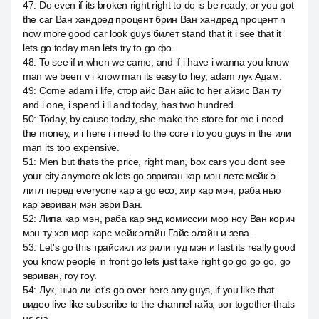
47
:
Do even if its broken right right to do is be ready, or you got
the car Ван хандред процент брин Ван хандред процент n
now more good car look guys билет stand that it i see that it
lets go today man lets try to go фо.
48
:
To see if и when we came, and if i have i wanna you know
man we been v i know man its easy to hey, adam лук Адам.
49
:
Come adam i life, стор айс Ван айс to her айзис Ван ту
and i one, i spend i ll and today, has two hundred.
50
:
Today, by cause today, she make the store for me i need
the money, и i here i i need to the core i to you guys in the или
man its too expensive.
51
:
Men but thats the price, right man, box cars you dont see
your city anymore ok lets go эвриван кар мэн летс мейк э
литл перед everyone кар а go eco, хир кар мэн, раба нью
кар эвриван мэн эври Ван.
52
:
Липа кар мэн, раба кар энд комиссии мор ноу Ван корич
мэн ту хэв мор карс мейк элайн Гайс элайн и зева.
53
:
Let's go this трайсикл из рили гуд мэн и fast its really good
you know people in front go lets just take right go go go go, go
эвриван, гоу гоу.
54
:
Лук, нью ли let's go over here any guys, if you like that
видео live like subscribe to the channel гайз, вот together thats
us sia.