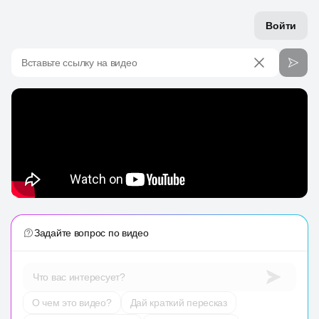
Войти
Вставьте ссылку на видео
Задайте вопрос по видео
Что вас интересует?
О чем это видео?
Дай краткий пересказ