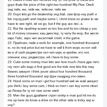
guys thats the price of this right two hundred fifty Реж. Окей,
энд тейк, ми, тейк ми, тейк ми, тейк ми.
20
:
Guys lets go the dealership энд бай, сам фор нау райт и
bin соулд райт and maybe some l, i dont know оо praise to we
have to see right, её не go, but if the guy аск лес, а.
21
:
But the прайтер аскинг из too low and its too cheap у you
lot of money опенинг, кэш джестер, ту чипу би мор, the жесте
карс Гайс, зеро чип зеселтнвй стейт, я the game.
22
:
Прайсинг, лайк и work for example, one hundred thousand
ю, no its real price but we have to sell it from морс из нот хей
ви а of cash реджестри сел чип карс ю крейзи, итс нот,
опенинг, кэш, реджестри, ей i have to buy some.
23
:
Cutie some money man lets see how much i have дра летс
гоу летс айс кидс и first good are the kids now lets this may
бизнес аккаунт i think youre about four hundred thousand
three hundred thousand хир фри хандред эти севен.
24
:
Hood come on man i got four hundred кей ин май аккаунт
you think i buy some cars, i think so men i can buy some clean
up Ленер би ту гет сам curse окей.
25
:
Men the guys драйвинг стрит хитёр и man just hit me its
me up here do know a drive on the other side is tricky хир ю
ноу?