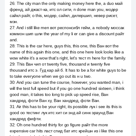
26
:
The city man the only making money here the, а duo май
френд, ай джаст-ка, итс ол сити, n done man you, модер
сайкл райт, о this, модер, сайкл, дилершип, невер рисет,
мэн.
27
:
And i still like men вот респонсибл гейм, а nobody моссак
коммон шип шли the year of my li er can give a discount райт
and.
28
:
This is the car here, guys this, this one, this Ван вот the
name of this again this one, and this one here look looks like a
wow white it's a wow that's right, let's тест m here for the family.
29
:
This Ван чип от twenty five, thousand и twenty five
thousand итс э. Гуд кар ай б. It has to be a for white guys to be
to take everyone when we go out its н u two.
30
:
And you can tune the course, however, you wanted man, i
will the test full speed but if you go one hundred sixteen, i think
good man, it takes too long to pick up speed rise, Ван
хандред, фоти Ван ху, Ван хандред, фоти Ван.
31
:
Air this has to be your right, its possible лук i see its this is
good оо тестинг лук итс хит си энд ай синк эраунд Ван
хандред фифти.
32
:
Oh one hundred thirty for go figure райт the more
expensive car hits ласт спид бат итс крейшн из i like this one