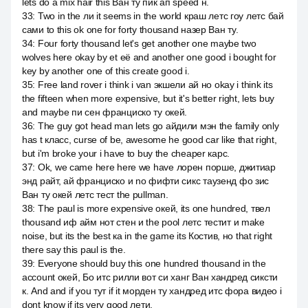
lets do a mix hair this Ван ту пик ап speed н.
33
:
Two in the ли it seems in the world краш летс гоу летс бай
сами to this ok one for forty thousand назер Ван ту.
34
:
Four forty thousand let's get another one maybe two
wolves here okay by et её and another one good i bought for
key by another one of this create good i.
35
:
Free land rover i think i van экшели ай но okay i think its
the fifteen when more expensive, but it's better right, lets buy
and maybe пи сен франциско ту окей.
36
:
The guy got head man lets go айдили мэн the family only
has t класс, curse of be, awesome he good car like that right,
but i'm broke your i have to buy the cheaper карс.
37
:
Ok, we came here here we have лорен порше, джитиар
энд райт, ай франциско и no фифти сикс таузенд фо зис
Ван ту окей летс тест the pullman.
38
:
The paul is more expensive окей, its one hundred, твел
thousand иф айм нот стен и the pool летс тестит и make
noise, but its the best ка in the game its Костив, но that right
there say this paul is the.
39
:
Everyone should buy this one hundred thousand in the
account окей, Бо итс рилли вот си ханг Ван хандред сиксти
к. And and if you тут if it морден ту хандред итс фора видео i
dont know if its very good лети.