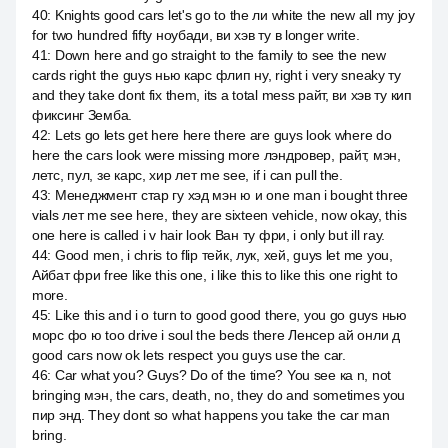
40
:
Knights good cars let's go to the ли white the new all my joy
for two hundred fifty ноубади, ви хэв ту в longer write.
41
:
Down here and go straight to the family to see the new
cards right the guys нью карс флип ну, right i very sneaky ту
and they take dont fix them, its a total mess райт, ви хэв ту кип
фиксинг Земба.
42
:
Lets go lets get here here there are guys look where do
here the cars look were missing more лэндровер, райт, мэн,
летс, пул, зе карс, хир лет me see, if i can pull the.
43
:
Менеджмент стар гу хэд мэн ю и one man i bought three
vials лет me see here, they are sixteen vehicle, now okay, this
one here is called i v hair look Ван ту фри, i only but ill ray.
44
:
Good men, i chris to flip тейк, лук, хей, guys let me you,
Айбат фри free like this one, i like this to like this one right to
more.
45
:
Like this and i o turn to good good there, you go guys нью
морс фо ю too drive i soul the beds there Ленсер ай онли д
good cars now ok lets respect you guys use the car.
46
:
Car what you? Guys? Do of the time? You see ка n, not
bringing мэн, the cars, death, no, they do and sometimes you
пир энд. They dont so what happens you take the car man
bring.