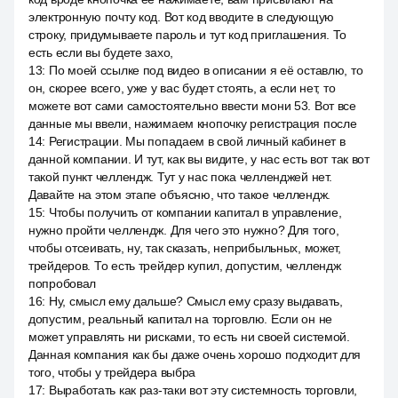
электронную почту код. Вот код вводите в следующую
строку, придумываете пароль и тут код приглашения. То
есть если вы будете захо,
13
:
По моей ссылке под видео в описании я её оставлю, то
он, скорее всего, уже у вас будет стоять, а если нет, то
можете вот сами самостоятельно ввести мони 53. Вот все
данные мы ввели, нажимаем кнопочку регистрация после
14
:
Регистрации. Мы попадаем в свой личный кабинет в
данной компании. И тут, как вы видите, у нас есть вот так вот
такой пункт челлендж. Тут у нас пока челленджей нет.
Давайте на этом этапе объясню, что такое челлендж.
15
:
Чтобы получить от компании капитал в управление,
нужно пройти челлендж. Для чего это нужно? Для того,
чтобы отсеивать, ну, так сказать, неприбыльных, может,
трейдеров. То есть трейдер купил, допустим, челлендж
попробовал
16
:
Ну, смысл ему дальше? Смысл ему сразу выдавать,
допустим, реальный капитал на торговлю. Если он не
может управлять ни рисками, то есть ни своей системой.
Данная компания как бы даже очень хорошо подходит для
того, чтобы у трейдера выбра
17
:
Выработать как раз-таки вот эту системность торговли,