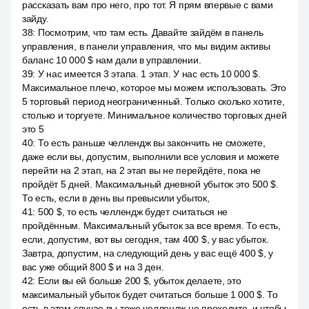
рассказать вам про него, про тот. Я прям впервые с вами
зайду.
38
:
Посмотрим, что там есть. Давайте зайдём в панель
управления, в панели управления, что мы видим активы
баланс 10 000 $ нам дали в управлении.
39
:
У нас имеется 3 этапа. 1 этап. У нас есть 10 000 $.
Максимальное плечо, которое мы можем использовать. Это
5 торговый период неограниченный. Только сколько хотите,
столько и торгуете. Минимальное количество торговых дней
это 5
40
:
То есть раньше челлендж вы закончить не сможете,
даже если вы, допустим, выполнили все условия и можете
перейти на 2 этап, на 2 этап вы не перейдёте, пока не
пройдёт 5 дней. Максимальный дневной убыток это 500 $.
То есть, если в день вы превысили убыток,
41
:
500 $, то есть челлендж будет считаться не
пройдённым. Максимальный убыток за все время. То есть,
если, допустим, вот вы сегодня, там 400 $, у вас убыток.
Завтра, допустим, на следующий день у вас ещё 400 $, у
вас уже общий 800 $ и на 3 ден.
42
:
Если вы ей больше 200 $, убыток делаете, это
максимальный убыток будет считаться больше 1 000 $. То
есть в этом случае вы тоже челлендж не проходите, и чтобы