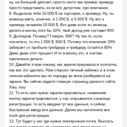
ну, на большой депозит, просто чисто как пример приведу
просто представить, если вот, допустим, про компании,
8
:
Выделила тебе 10 000 $ на торговлю, к примеру. Ну, ты
можешь взять, конечно, и 1 000 $, и 5 000 $. Ну вот, к
примеру, возьмём 10 000 $. Вот даже если ты можешь
делать в месяц хотя бы 10%, твой доход уже составит 800.
9
:
Долларов. Почему? Говорю, 800? Ну так-то, если
посчитать, то это 1 000 $, 800 $. Потому что компания 20%
забирает от прибыли трейдера и трейдеру остаётся 80%.
Даже даже этот процент. И то в месяц это, я считаю,
приличные деньги.
10
:
Давайте я вам покажу, как зарегистрироваться поэтапно,
как все это сделать. Нам откроют личный кабинет, и в этом
личном кабинете мы по порядку во всем разберёмся на
экране. Вы сейчас видите главную страницу данного сайта.
Хэш, хэш.
11
:
То есть нам нужно зарегистрироваться, нажимаем
кнопку зарегистрироваться, у нас открывается страница
регистрации, то есть вводим тут все данные, я сейчас
быстренько введу все данные. Далее мы заполнили все
поля для регистрации.
12
:
Тут будет у нас где нужна электронная почта. Выслать
код вроде кнопочка её нажимаете, вам присылают на