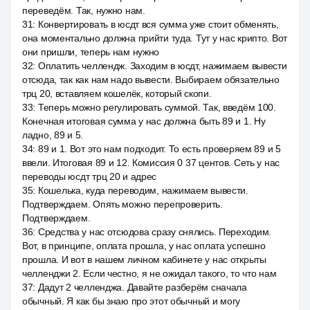
переведём. Так, нужно нам.
31
:
Конвертировать в юсдт вся сумма уже стоит обменять,
она моментально должна прийти туда. Тут у нас крипто. Вот
они пришли, теперь нам нужно
32
:
Оплатить челлендж. Заходим в юсдт, нажимаем вывести
отсюда, так как нам надо вывести. Выбираем обязательно
трц 20, вставляем кошелёк, который скопи.
33
:
Теперь можно регулировать суммой. Так, введём 100.
Конечная итоговая сумма у нас должна быть 89 и 1. Ну
ладно, 89 и 5.
34
:
89 и 1. Вот это нам подходит. То есть проверяем 89 и 5
ввели. Итоговая 89 и 12. Комиссия 0 37 центов. Сеть у нас
переводы юсдт трц 20 и адрес
35
:
Кошелька, куда переводим, нажимаем вывести.
Подтверждаем. Опять можно перепроверить.
Подтверждаем.
36
:
Средства у нас отсюдова сразу снялись. Переходим.
Вот, в принципе, оплата прошла, у нас оплата успешно
прошла. И вот в нашем личном кабинете у нас открыты
челленджи 2. Если честно, я не ожидал такого, то что нам
37
:
Дадут 2 челленджа. Давайте разберём сначала
обычный. Я как бы знаю про этот обычный и могу