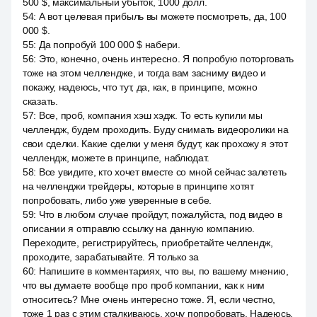
500 $, максимальный убыток, 1000 долл.
54
:
А вот целевая прибыль вы можете посмотреть, да, 100
000 $.
55
:
Да попробуй 100 000 $ набери.
56
:
Это, конечно, очень интересно. Я попробую поторговать
тоже на этом челлендже, и тогда вам засниму видео и
покажу, надеюсь, что тут, да, как, в принципе, можно
сказать.
57
:
Все, проб, компания хэш хэдж. То есть купили мы
челлендж, будем проходить. Буду снимать видеоролики на
свои сделки. Какие сделки у меня будут, как прохожу я этот
челлендж, можете в принципе, наблюдат.
58
:
Все увидите, кто хочет вместе со мной сейчас залететь
на челленджи трейдеры, которые в принципе хотят
попробовать, либо уже уверенные в себе.
59
:
Что в любом случае пройдут, пожалуйста, под видео в
описании я отправлю ссылку на данную компанию.
Переходите, регистрируйтесь, приобретайте челлендж,
проходите, зарабатывайте. Я только за
60
:
Напишите в комментариях, что вы, по вашему мнению,
что вы думаете вообще про проб компании, как к ним
относитесь? Мне очень интересно тоже. Я, если честно,
тоже 1 раз с этим сталкиваюсь, хочу попробовать. Надеюсь,