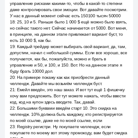
управление рисками какими-то, чтобы в какой-то степени
даже контролировать свои эмоции. Вот давайте посмотрим.
У нас в данный момент сейчас есть 150100 тысяч 50000
18
:
25, 10 и 5. Раньше было 1 000 $ ещё можно было взять,
но сейчас такого нет. Сейчас начинается от 5000. Вот меня,
в принципе, на данном этапе привлекает вариант буст, то
есть 10 000 $, как бы.
19
:
Каждый трейдер может выбирать свой вариант, да, там,
допустим, начал с небольшой суммы. Если все хорошо, все
получается, как бы, пожалуйста, можно и брать в
управление и 50, и 100, и 150. Вот. Но на данном этапе я
буду брать 10000 дол.
20
:
На примере покажу как как приобрести данный
челлендж. Давайте мы возьмём челлендж буст.
21
:
Емейл введён, это наш заказ. И вот тут ещё 1 фишечку
хочу вам предложить. Вот тут можете нажать, чтобы ввести
код, код на купон здесь вводите. Так, давай.
22
:
Большими буквами введём старт 10. Это скидка на
челлендж. 10% должна быть каждому, кто регистрируется
по моей ссылке, даже не по моей ссылке, если
23
:
Registry регистри. Ну покупаете челлендж, если
покупаете по моему вот этому промокоду, вам будет скидка