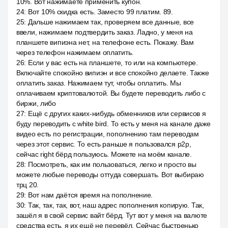
10%. Вот нажимаете применить купон.
24
:
Вот 10% скидка есть. Заместо 99 платим. 89.
25
:
Дальше нажимаем так, проверяем все данные, все
ввели, нажимаем подтвердить заказ. Ладно, у меня на
планшете випиэна нет, на телефоне есть. Покажу. Вам
через телефон нажимаем оплатить.
26
:
Если у вас есть на планшете, то или на компьютере.
Включайте спокойно випиэн и все спокойно делаете. Также
оплатить заказ. Нажимаем тут, чтобы оплатить. Мы
оплачиваем криптовалютой. Вы будете переводить либо с
биржи, либо
27
:
Ещё с других каких-нибудь обменников или сервисов я
буду переводить с white bird. То есть у меня на канале даже
видео есть по регистрации, пополнению там переводам
через этот сервис. То есть раньше я пользовался p2p,
сейчас right бёрд пользуюсь. Можете на моём канале.
28
:
Посмотреть, как им пользоваться, легко и просто вы
можете любые переводы оттуда совершать. Вот выбираю
трц 20.
29
:
Вот нам даётся время на пополнение.
30
:
Так, так, так, вот, наш адрес пополнения копирую. Так,
зашёл я в свой сервис вайт бёрд. Тут вот у меня на валюте
средства есть, я их ещё не перевёл. Сейчас быстренько