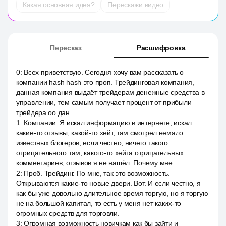
Какая основная идея?
Перескажи видео
Пересказ
Расшифровка
0
:
Всех приветствую. Сегодня хочу вам рассказать о
компании hash hash это проп. Трейдинговая компания,
данная компания выдаёт трейдерам денежные средства в
управлении, тем самым получает процент от прибыли
трейдера оо дан.
1
:
Компании. Я искал информацию в интернете, искал
какие-то отзывы, какой-то хейт, там смотрел немало
известных блогеров, если честно, ничего такого
отрицательного там, какого-то хейта отрицательных
комментариев, отзывов я не нашёл. Почему мне
2
:
Проб. Трейдинг. По мне, так это возможность.
Открываются какие-то новые двери. Вот. И если честно, я
как бы уже довольно длительное время торгую, но я торгую
не на большой капитал, то есть у меня нет каких-то
огромных средств для торговли.
3
:
Огромная возможность новичкам как бы зайти и