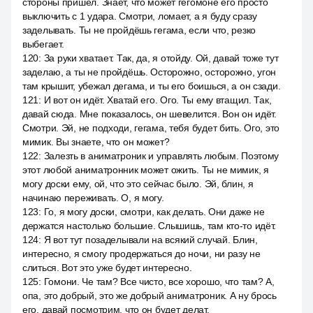
стороны пришёл. Знает, что может гегомоне его просто
выключить с 1 удара. Смотри, ломает, а я буду сразу
заделывать. Ты не пройдёшь гегама, если что, резко
выбегает.
120
:
За руки хватает. Так, да, я отойду. Ой, давай тоже тут
заделаю, а ты не пройдёшь. Осторожно, осторожно, угон
там крышит, убежал дегама, и ты его боишься, а он сзади.
121
:
И вот он идёт. Хватай его. Ого. Ты ему втащил. Так,
давай сюда. Мне показалось, он шевелится. Вон он идёт.
Смотри. Эй, не подходи, гегама, тебя будет бить. Ого, это
мимик. Вы знаете, что он может?
122
:
Залезть в аниматроник и управлять любым. Поэтому
этот любой аниматронник может ожить. Ты не мимик, я
могу доски ему, ой, что это сейчас было. Эй, блин, я
начинаю переживать. О, я могу.
123
:
Го, я могу доски, смотри, как делать. Они даже не
держатся настолько большие. Слышишь, там кто-то идёт.
124
:
Я вот тут позаделывали на всякий случай. Блин,
интересно, я смогу продержаться до ночи, ни разу не
слиться. Вот это уже будет интересно.
125
:
Гомони. Че там? Все чисто, все хорошо, что там? А,
опа, это добрый, это же добрый аниматроник. А ну брось
его, давай посмотрим, что он будет делат.