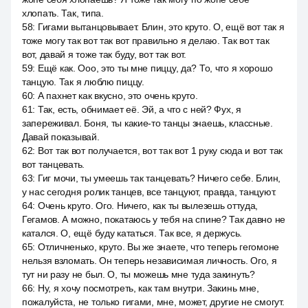
хлопать. Так, типа.
58
:
Гигами вытанцовывает. Блин, это круто. О, ещё вот так я
тоже могу так вот так вот правильно я делаю. Так вот так
вот, давай я тоже так буду, вот так вот.
59
:
Ещё как. Ооо, это ты мне пиццу, да? То, что я хорошо
танцую. Так я люблю пиццу.
60
:
А пахнет как вкусно, это очень круто.
61
:
Так, есть, обнимает её. Эй, а что с ней? Фух, я
запереживал. Боня, ты какие-то танцы знаешь, классные.
Давай показывай.
62
:
Вот так вот получается, вот так вот 1 руку сюда и вот так
вот танцевать.
63
:
Гиг мочи, ты умеешь так танцевать? Ничего себе. Блин,
у нас сегодня ролик танцев, все танцуют, правда, танцуют.
64
:
Очень круто. Ого. Ничего, как ты вылезешь оттуда,
Гегамов. А можно, покатаюсь у тебя на спине? Так давно не
катался. О, ещё буду кататься. Так все, я держусь.
65
:
Отличненько, круто. Вы же знаете, что теперь гегомоне
нельзя взломать. Он теперь независимая личность. Ого, я
тут ни разу не был. О, ты можешь мне туда закинуть?
66
:
Ну, я хочу посмотреть, как там внутри. Закинь мне,
пожалуйста, не только гигами, мне, может, другие не смогут.