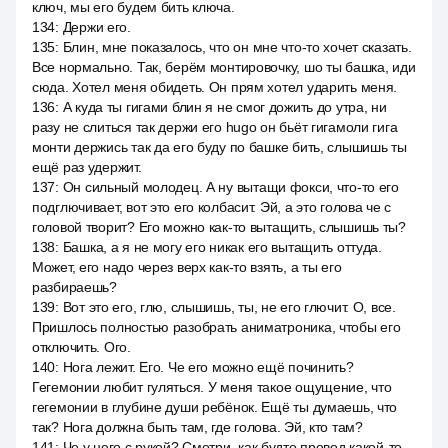
ключ, мы его будем бить ключа.
134
:
Держи его.
135
:
Блин, мне показалось, что он мне что-то хочет сказать.
Все нормально. Так, берём монтировочку, шо ты башка, иди
сюда. Хотел меня обидеть. Он прям хотел ударить меня.
136
:
А куда ты гигами блин я не смог дожить до утра, ни
разу не слиться так держи его hugo он бьёт гигамоли гига
монти держись так да его буду по башке бить, слышишь ты
ещё раз удержит.
137
:
Он сильный молодец. А ну вытащи фокси, что-то его
подглючивает, вот это его колбасит. Эй, а это голова че с
головой творит? Его можно как-то вытащить, слышишь ты?
138
:
Башка, а я не могу его никак его вытащить оттуда.
Может, его надо через верх как-то взять, а ты его
разбираешь?
139
:
Вот это его, глю, слышишь, ты, не его глючит. О, все.
Пришлось полностью разобрать аниматроника, чтобы его
отключить. Ого.
140
:
Нога лежит. Его. Че его можно ещё починить?
Гегемонии любит гуляться. У меня такое ощущение, что
гегемонии в глубине души ребёнок. Ещё ты думаешь, что
так? Нога должна быть там, где голова. Эй, кто там?
141
:
Че у него с рукой? Смотри, как будто провод какой-то