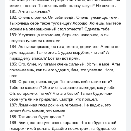
мимик, голова. Ты хочешь себе голову такую? Не хочешь.
181
:
А что ты хочешь?
182
:
Очень странно. Он себя ведёт. Очень туловище, чеки.
Ты хочешь себе такое туловище? Хорошо. Хочешь, мы тебе
можем на операционный стол отнести? Сделать тебе
183
:
У туловища гегомония, бери его, наверное, а ты
покусаю гуляется головами.
184
:
Ах ты осторожно, оо гига, монти, держи его. А меня по
руке надавал. Ты че его с 1 удара вырубил, что ли? А
пиркод ему вписал? Вот так вот прям.
185
:
Ого, блин, ну гигами очень сильный. Ух ты, е моё. А ты
показываешь, как ты его ударил, бам, это улетело. Ноги,
ноги.
186
:
Странно, очень ходят. Ты хочешь себе такие ноги?
Тебе не кажется? Это очень странно выглядит, как у тебя.
Ой, осторожно. Ты че? Что это было? Ты как будто ноги
себе чуть ли не приделал. Смотри, кто пришёл.
187
:
Ломанная глом рок чика гегомоне. Не ведись, это
может быть мимик, это мимик.
188
:
Так что он будет делать?
189
:
Блин, вот это уже очень странно. Что он будет с этой
гламрок чикой делать. Давайте посмотрим, ты будешь её