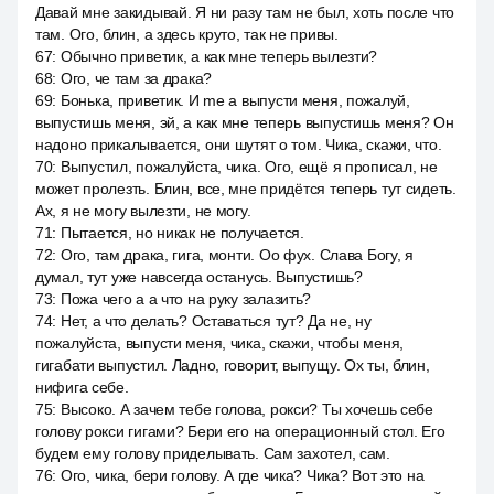
Давай мне закидывай. Я ни разу там не был, хоть после что
там. Ого, блин, а здесь круто, так не привы.
67
:
Обычно приветик, а как мне теперь вылезти?
68
:
Ого, че там за драка?
69
:
Бонька, приветик. И me a выпусти меня, пожалуй,
выпустишь меня, эй, а как мне теперь выпустишь меня? Он
надоно прикалывается, они шутят о том. Чика, скажи, что.
70
:
Выпустил, пожалуйста, чика. Ого, ещё я прописал, не
может пролезть. Блин, все, мне придётся теперь тут сидеть.
Ах, я не могу вылезти, не могу.
71
:
Пытается, но никак не получается.
72
:
Ого, там драка, гига, монти. Оо фух. Слава Богу, я
думал, тут уже навсегда останусь. Выпустишь?
73
:
Пожа чего а а что на руку залазить?
74
:
Нет, а что делать? Оставаться тут? Да не, ну
пожалуйста, выпусти меня, чика, скажи, чтобы меня,
гигабати выпустил. Ладно, говорит, выпущу. Ох ты, блин,
нифига себе.
75
:
Высоко. А зачем тебе голова, рокси? Ты хочешь себе
голову рокси гигами? Бери его на операционный стол. Его
будем ему голову приделывать. Сам захотел, сам.
76
:
Ого, чика, бери голову. А где чика? Чика? Вот это на