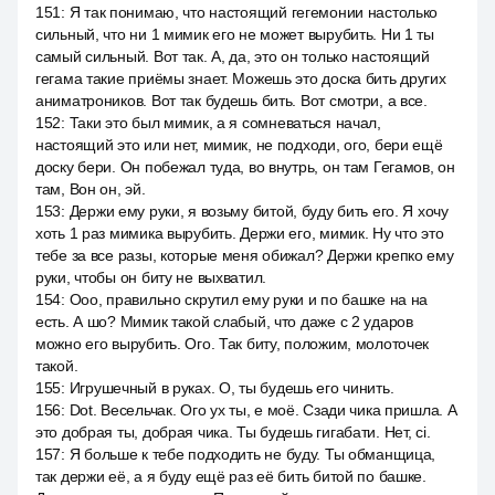
151
:
Я так понимаю, что настоящий гегемонии настолько
сильный, что ни 1 мимик его не может вырубить. Ни 1 ты
самый сильный. Вот так. А, да, это он только настоящий
гегама такие приёмы знает. Можешь это доска бить других
аниматроников. Вот так будешь бить. Вот смотри, а все.
152
:
Таки это был мимик, а я сомневаться начал,
настоящий это или нет, мимик, не подходи, ого, бери ещё
доску бери. Он побежал туда, во внутрь, он там Гегамов, он
там, Вон он, эй.
153
:
Держи ему руки, я возьму битой, буду бить его. Я хочу
хоть 1 раз мимика вырубить. Держи его, мимик. Ну что это
тебе за все разы, которые меня обижал? Держи крепко ему
руки, чтобы он биту не выхватил.
154
:
Ооо, правильно скрутил ему руки и по башке на на
есть. А шо? Мимик такой слабый, что даже с 2 ударов
можно его вырубить. Ого. Так биту, положим, молоточек
такой.
155
:
Игрушечный в руках. О, ты будешь его чинить.
156
:
Dot. Весельчак. Ого ух ты, е моё. Сзади чика пришла. А
это добрая ты, добрая чика. Ты будешь гигабати. Нет, ci.
157
:
Я больше к тебе подходить не буду. Ты обманщица,
так держи её, а я буду ещё раз её бить битой по башке.