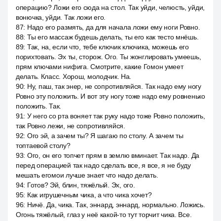
операцию? Ложи его сюда на стол. Так уйди, челюсть, уйди,
вонючка, уйди. Так ложи его.
87
:
Надо его размять, да для начала ложи ему ноги Ровно.
88
:
Ты его массаж будешь делать, ты его как тесто мнёшь.
89
:
Так, на, если что, тебе ключик ключика, можешь его
порихтовать. Эх ты, сторож. Ого. Ты жонглировать умеешь,
прям ключами нифига. Смотрите, какие Гомон умеет
делать. Класс. Хорош, молодчик. На.
90
:
Ну, паш, так энер, не сопротивляйся. Так надо ему ногу
Ровно эту положить. И вот эту ногу тоже надо ему ровненько
положить. Так.
91
:
У него со рта воняет так руку надо тоже Ровно положить,
так Ровно лежи, не сопротивляйся.
92
:
Ого эй, а зачем ты? Я шагаю по столу. А зачем ты
топтаевой столу?
93
:
Ого, он его топчет прям в землю вминает. Так надо. Да
перед операцией так надо сделать все, я все, я не буду
мешать егомои лучше знает что надо делать.
94
:
Готов? Эй, блин, тяжёлый. Эх, ого.
95
:
Как игрушечным чика, а что чика хочет?
96
:
Ничё. Да, чика. Так, эннард, эннард, нормально. Ложись.
Огонь тяжёлый, глаз у неё какой-то тут торчит чика. Все.