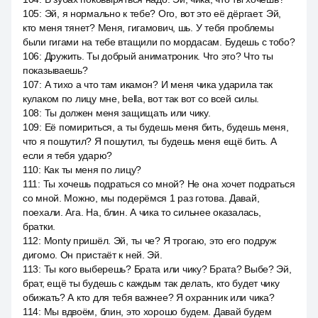
105
:
Эй, я нормально к тебе? Ого, вот это её дёргает. Эй,
кто меня тянет? Меня, гигамович, шь. У тебя проблемы
были гигами на тебе втащили по мордасам. Будешь с тобо?
106
:
Дружить. Ты добрый аниматроник. Что это? Что ты
показываешь?
107
:
А тихо а что там икамон? И меня чика ударила так
кулаком по лицу мне, bella, вот так вот со всей силы.
108
:
Ты должен меня защищать или чику.
109
:
Её помириться, а ты будешь меня бить, будешь меня,
что я пошутил? Я пошутил, ты будешь меня ещё бить. А
если я тебя ударю?
110
:
Как ты меня по лицу?
111
:
Ты хочешь подраться со мной? Не она хочет подраться
со мной. Можно, мы подерёмся 1 раз готова. Давай,
поехали. Ага. На, блин. А чика то сильнее оказалась,
братки.
112
:
Monty пришёл. Эй, ты че? Я трогаю, это его подруж
дигомо. Он пристаёт к ней. Эй.
113
:
Ты кого выберешь? Брата или чику? Брата? Выбе? Эй,
брат, ещё ты будешь с каждым так делать, кто будет чику
обижать? А кто для тебя важнее? Я охранник или чика?
114
:
Мы вдвоём, блин, это хорошо будем. Давай будем