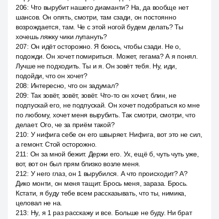
206
:
Что вырубит нашего диаманти? На, да вообще нет
шансов. Он опять, смотри, там сзади, он постоянно
возрождается, там. Че с этой ногой будем делать? Ты
хочешь ляжку чики лупануть?
207
:
Он идёт осторожно. Я боюсь, чтобы сзади. Не о,
подожди. Он хочет помириться. Может, гегама? А я понял.
Лучше не подходить. Ты и я. Он зовёт тебя. Ну, иди,
подойди, что он хочет?
208
:
Интересно, что он задумал?
209
:
Так зовёт, зовёт, зовёт. Что-то он хочет, блин, не
подпускай его, не подпускай. Он хочет подобраться ко мне
по любому, хочет меня вырубить. Так смотри, смотри, что
делает. Ого, че за приём такой?
210
:
У нифига себе он его швыряет. Нифига, вот это не сил,
а гемонт. Стой осторожно.
211
:
Он за мной бежит. Держи его. Ух, ещё б, чуть чуть уже,
вот, вот он был прям близко возле меня.
212
:
У него глаз, он 1 вырубился. А что происходит? А?
Дико монти, он меня тащит. Брось меня, зараза. Брось.
Кстати, я буду тебе всем рассказывать, что ты, нимика,
целовал не на.
213
:
Ну, я 1 раз расскажу и все. Больше не буду. Ни брат