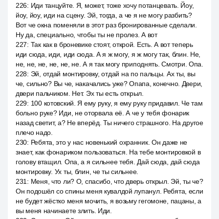
226
:
Иди танцуйте. Я, может, тоже хочу потанцевать. Йоу,
йоу, йоу, иди на сцену. Эй, тогда, а че я не могу разбить?
Вот че окна поменяли в этот раз бронированные сделали.
Ну да, специально, чтобы ты не пролез. А вот
227
:
Так как в броневике стоят, открой. Есть. А вот теперь
иди сюда, иди, иди сюда. А я ж могу, я ж могу так, блин. Не,
не, не, не, не, не, не. А я так могу приподнять. Смотри. Опа.
228
:
Эй, отдай монтировку, отдай на по пальцы. Ах ты, вы
че, сильно? Вы че, накачались уже? Опапа, конечно. Двери,
двери пальчиком. Нет. Эх ты есть открыл.
229
:
100 котовский. Я ему руку, я ему руку придавил. Че там
больно руке? Иди, не оторвала её. А че у тебя фонарик
назад светит, а? Не вперёд. Ты ничего страшного. На другое
плечо надо.
230
:
Ребята, это у нас новенький охранник. Он даже не
знает, как фонариком пользоваться. На тебе монтировкой в
голову втащил. Опа, а я сильнее тебя. Дай сюда, дай сюда
монтировку. Ух ты, блин, че ты сильнее.
231
:
Меня, что ли? О, спасибо, что дверь открыл. Эй, ты че?
Он подошёл со спины меня кувалдой лупанул. Ребята, если
не будет жёстко меня мочить, я возьму гегомоне, пацаны, а
вы меня начинаете злить. Иди.