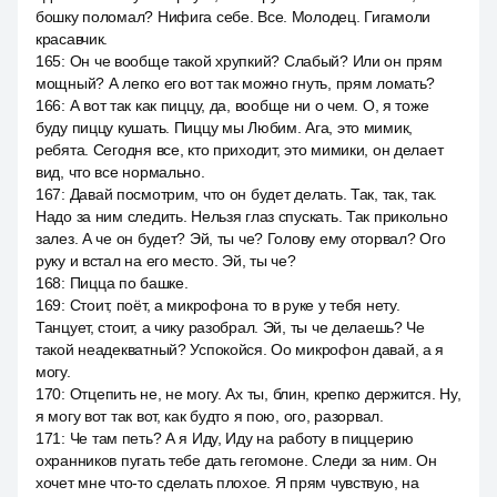
бошку поломал? Нифига себе. Все. Молодец. Гигамоли
красавчик.
165
:
Он че вообще такой хрупкий? Слабый? Или он прям
мощный? А легко его вот так можно гнуть, прям ломать?
166
:
А вот так как пиццу, да, вообще ни о чем. О, я тоже
буду пиццу кушать. Пиццу мы Любим. Ага, это мимик,
ребята. Сегодня все, кто приходит, это мимики, он делает
вид, что все нормально.
167
:
Давай посмотрим, что он будет делать. Так, так, так.
Надо за ним следить. Нельзя глаз спускать. Так прикольно
залез. А че он будет? Эй, ты че? Голову ему оторвал? Ого
руку и встал на его место. Эй, ты че?
168
:
Пицца по башке.
169
:
Стоит, поёт, а микрофона то в руке у тебя нету.
Танцует, стоит, a чику разобрал. Эй, ты че делаешь? Че
такой неадекватный? Успокойся. Оо микрофон давай, а я
могу.
170
:
Отцепить не, не могу. Ах ты, блин, крепко держится. Ну,
я могу вот так вот, как будто я пою, ого, разорвал.
171
:
Че там петь? А я Иду, Иду на работу в пиццерию
охранников пугать тебе дать гегомоне. Следи за ним. Он
хочет мне что-то сделать плохое. Я прям чувствую, на