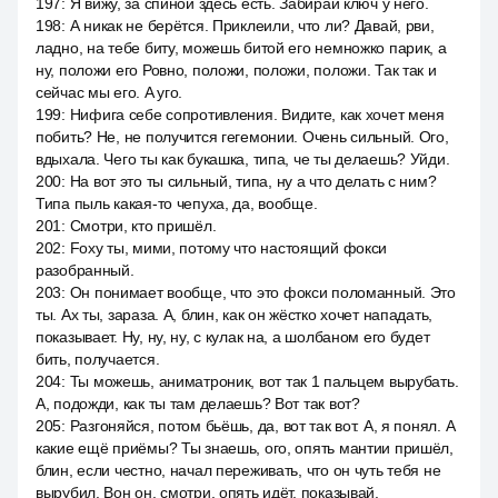
197
:
Я вижу, за спиной здесь есть. Забирай ключ у него.
198
:
А никак не берётся. Приклеили, что ли? Давай, рви,
ладно, на тебе биту, можешь битой его немножко парик, а
ну, положи его Ровно, положи, положи, положи. Так так и
сейчас мы его. A уго.
199
:
Нифига себе сопротивления. Видите, как хочет меня
побить? Не, не получится гегемонии. Очень сильный. Ого,
вдыхала. Чего ты как букашка, типа, че ты делаешь? Уйди.
200
:
На вот это ты сильный, типа, ну а что делать с ним?
Типа пыль какая-то чепуха, да, вообще.
201
:
Смотри, кто пришёл.
202
:
Foxy ты, мими, потому что настоящий фокси
разобранный.
203
:
Он понимает вообще, что это фокси поломанный. Это
ты. Ах ты, зараза. А, блин, как он жёстко хочет нападать,
показывает. Ну, ну, ну, с кулак на, а шолбаном его будет
бить, получается.
204
:
Ты можешь, аниматроник, вот так 1 пальцем вырубать.
А, подожди, как ты там делаешь? Вот так вот?
205
:
Разгоняйся, потом бьёшь, да, вот так вот. А, я понял. А
какие ещё приёмы? Ты знаешь, ого, опять мантии пришёл,
блин, если честно, начал переживать, что он чуть тебя не
вырубил. Вон он, смотри, опять идёт, показывай.