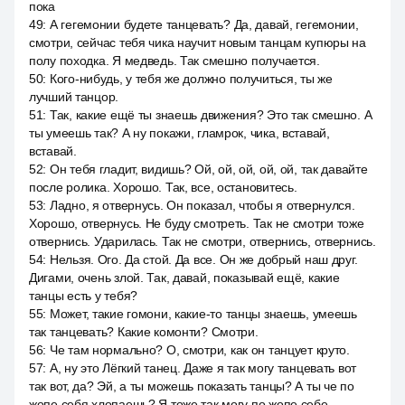
пока
49
:
А гегемонии будете танцевать? Да, давай, гегемонии,
смотри, сейчас тебя чика научит новым танцам купюры на
полу походка. Я медведь. Так смешно получается.
50
:
Кого-нибудь, у тебя же должно получиться, ты же
лучший танцор.
51
:
Так, какие ещё ты знаешь движения? Это так смешно. А
ты умеешь так? А ну покажи, гламрок, чика, вставай,
вставай.
52
:
Он тебя гладит, видишь? Ой, ой, ой, ой, ой, так давайте
после ролика. Хорошо. Так, все, остановитесь.
53
:
Ладно, я отвернусь. Он показал, чтобы я отвернулся.
Хорошо, отвернусь. Не буду смотреть. Так не смотри тоже
отвернись. Ударилась. Так не смотри, отвернись, отвернись.
54
:
Нельзя. Ого. Да стой. Да все. Он же добрый наш друг.
Дигами, очень злой. Так, давай, показывай ещё, какие
танцы есть у тебя?
55
:
Может, такие гомони, какие-то танцы знаешь, умеешь
так танцевать? Какие комонти? Смотри.
56
:
Че там нормально? О, смотри, как он танцует круто.
57
:
А, ну это Лёгкий танец. Даже я так могу танцевать вот
так вот, да? Эй, а ты можешь показать танцы? А ты че по
жопе себя хлопаешь? Я тоже так могу по жопе себе