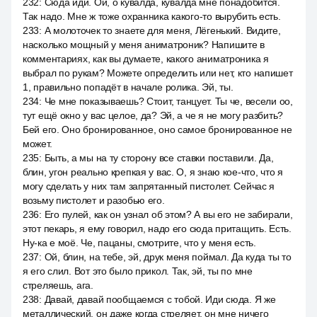
232
:
Сюда иди. Ой, о кувалда, кувалда мне понадобится.
Так надо. Мне ж тоже охранника какого-то вырубить есть.
233
:
А молоточек то знаете для меня, Лёгенький. Видите,
насколько мощный у меня аниматроник? Напишите в
комментариях, как вы думаете, какого аниматроника я
выбрал по рукам? Можете определить или нет, кто напишет
1, правильно попадёт в начале ролика. Эй, ты.
234
:
Че мне показываешь? Стоит, танцует. Ты че, весели оо,
тут ещё окно у вас целое, да? Эй, а че я не могу разбить?
Бей его. Оно бронированное, оно самое бронированное не
может.
235
:
Быть, а мы на ту сторону все ставки поставили. Да,
блин, угон реально крепкая у вас. О, я знаю кое-что, что я
могу сделать у них там запрятанный пистолет. Сейчас я
возьму пистолет и разобью его.
236
:
Его пулей, как он узнал об этом? А вы его не забирали,
этот пекарь, я ему говорил, надо его сюда притащить. Есть.
Ну-ка е моё. Че, пацаны, смотрите, что у меня есть.
237
:
Ой, блин, на тебе, эй, друк меня поймал. Да куда ты то
я его слил. Вот это было прикол. Так, эй, ты по мне
стреляешь, ага.
238
:
Давай, давай пообщаемся с тобой. Иди сюда. Я же
металлический, он даже когда стреляет, он мне ничего