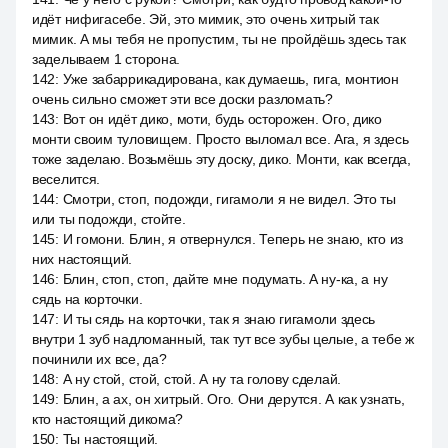
идёт нифигасебе. Эй, это мимик, это очень хитрый так
мимик. А мы тебя не пропустим, ты не пройдёшь здесь так
заделываем 1 сторона.
142
:
Уже забаррикадирована, как думаешь, гига, монтион
очень сильно сможет эти все доски разломать?
143
:
Вот он идёт дико, моти, будь осторожен. Ого, дико
монти своим туловищем. Просто выломал все. Ага, я здесь
тоже заделаю. Возьмёшь эту доску, дико. Монти, как всегда,
веселится.
144
:
Смотри, стоп, подожди, гигамоли я не видел. Это ты
или ты подожди, стойте.
145
:
И гомони. Блин, я отвернулся. Теперь не знаю, кто из
них настоящий.
146
:
Блин, стоп, стоп, дайте мне подумать. А ну-ка, а ну
сядь на корточки.
147
:
И ты сядь на корточки, так я знаю гигамоли здесь
внутри 1 зуб надломанный, так тут все зубы целые, а тебе ж
починили их все, да?
148
:
А ну стой, стой, стой. А ну та голову сделай.
149
:
Блин, а ах, он хитрый. Ого. Они дерутся. А как узнать,
кто настоящий дикома?
150
:
Ты настоящий.