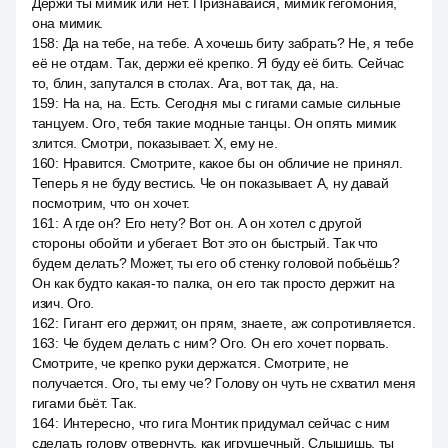
Держи ты мимик или нет. Признавайся, мимик гегомония,
она мимик.
158
:
Да на тебе, на тебе. А хочешь биту забрать? Не, я тебе
её не отдам. Так, держи её крепко. Я буду её бить. Сейчас
то, блин, запутался в столах. Ага, вот так, да, на.
159
:
На на, на. Есть. Сегодня мы с гигами самые сильные
танцуем. Ого, тебя такие модные танцы. Он опять мимик
злится. Смотри, показывает. Х, ему не.
160
:
Нравится. Смотрите, какое бы он обличие не принял.
Теперь я не буду вестись. Че он показывает. А, ну давай
посмотрим, что он хочет.
161
:
А где он? Его нету? Вот он. А он хотел с другой
стороны обойти и убегает. Вот это он быстрый. Так что
будем делать? Может, ты его об стенку головой побьёшь?
Он как будто какая-то палка, он его так просто держит на
изич. Ого.
162
:
Гигант его держит, он прям, знаете, аж сопротивляется.
163
:
Че будем делать с ним? Ого. Он его хочет порвать.
Смотрите, че крепко руки держатся. Смотрите, не
получается. Ого, ты ему че? Голову он чуть не схватил меня
гигами бьёт. Так.
164
:
Интересно, что гига Монтик придумал сейчас с ним
сделать голову отвернуть, как игрушечный. Слышишь, ты