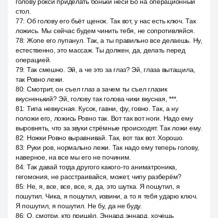
голову рокси приделать боньки неси Бо на операционный
стол.
77
:
Об голову его бьёт щенок. Так вот, у нас есть ключ. Так
ложись. Мы сейчас будем чинить тебя, не сопротивляйся.
78
:
Жопе его лупанул. Так, а ты правильно все делаешь. Ну,
естественно, это массаж. Ты должен, да, делать перед
операцией.
79
:
Так смешно. Эй, а че это за глаз? Эй, глаза вытащила,
так Ровно лежи.
80
:
Смотрит, он съел глаз а зачем ты съел глазик
вкусненький? Эй, голову так голова чики вкусная, ***.
81
:
Типа невкусная. Кусок, гавни, фу, говно. Так, а ну
положи его, ложись Ровно так. Вот так вот ноги. Надо ему
выровнять, что за звуки стрёмные происходят. Так ложи ему.
82
:
Ножки Ровно выравнивай. Так, вот так вот. Хорошо.
83
:
Руки ров, нормально лежи. Так надо ему теперь голову,
наверное, на все мы его не починим.
84
:
Так давай тогда другого какого-то аниматроника,
гегомония, не расстраивайся, может, чипу разберём?
85
:
Не, я, все, все, все, я, да, это шутка. Я пошутил, я
пошутил. Чика, я пошутил, извини, а то я тебя ударю ключ.
Я пошутил, я пошутил. Не бу, да не буду.
86
:
О, смотри, кто пришёл. Эннард эннард, хочешь