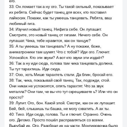
его.
33
:
Он ломает так а ну ого. Ты такой сильный, показывает
их ребята. Сейчас будет танец для всех, кто поставил
лайкосик. Покажи, как ты умеешь танцевать. Ребята, ваш
любимый гига.
34
:
Изучил новый танец. Нифига себе. Он лупашит.
Смотрите, это новый танец от гигами. Ничего себе. Он
лупашат. Чика, тебе нравится, как он танцуе?
35
:
А ты умеешь так танцевать? А ну покажи, боже,
аниматроники там шумят. Что с тобой? Иди ого. Глючит.
Успокойся. Кто эти звуки? А вот кто звуки эти издаёт?
36
:
Так а ну иди сюда, голова там чика танцевать должна.
Ты тут тарахтишь. Иди сюда.
37
:
Ооо, хоть Мише тарахтеть стали. Да блин, бросай его.
38
:
Так, чика, показывай свой танец. Так, подожди, стой.
Они никак не успокоятся, опять тарахтят. Что за звук
металла? Они там, че вы что тут скрещиваете ь? Или что он
просто?
39
:
Лупит. Ого, бон. Какой злой. Смотри, как он их лупашит.
Бей, бей, слышишь ты башка, не могу схватить. А ах ты.
40
:
Тихо. Иди сюда, голова. Ты и глючит. Странно. Очень
ого. Дигомо. Просто пошёл расправляться со всеми.
Вырубай их. Ого. Разобрал их на части. Монтировочка было