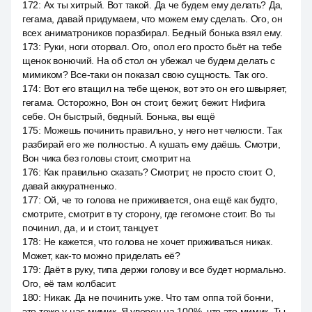
172
:
Ах ты хитрый. Вот такой. Да че будем ему делать? Да,
гегама, давай придумаем, что можем ему сделать. Ого, он
всех аниматроников поразбирал. Бедный бонька взял ему.
173
:
Руки, ноги оторвал. Ого, опол его просто бьёт на тебе
щенок вонючий. На об стол он убежал че будем делать с
мимиком? Все-таки он показал свою сущность. Так ого.
174
:
Вот его втащил на тебе щенок, вот это он его швыряет,
гегама. Осторожно, Вон он стоит, бежит, бежит. Нифига
себе. Он быстрый, бедный. Бонька, вы ещё
175
:
Можешь починить правильно, у него нет челюсти. Так
разбирай его же полностью. А кушать ему даёшь. Смотри,
Вон чика без головы стоит, смотрит на
176
:
Как правильно сказать? Смотрит, не просто стоит. О,
давай аккуратненько.
177
:
Ой, че то голова не приживается, она ещё как будто,
смотрите, смотрит в ту сторону, где гегомоне стоит. Во ты
починил, да, и и стоит, танцует.
178
:
Не кажется, что голова не хочет приживаться никак.
Может, как-то можно приделать её?
179
:
Даёт в руку, типа держи голову и все будет нормально.
Ого, её там колбасит.
180
:
Никак. Да не починить уже. Что там оппа той бонни,
это тоже у нас мимик. Я уверен на 100%, что это мимик. Ты