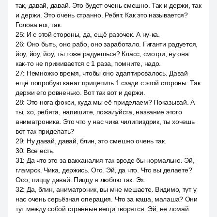
так, давай, давай. Это будет очень смешно. Так и держи, так
и держи. Это очень странно. Ребят. Как это называется?
Голова ног, так.
25
:
И с этой стороны, да, ещё разочек. А ну-ка.
26
:
Оно быть, оно рабо, оно заработало. Гиганти радуется,
йоу, йоу, йоу, ты тоже радуешься? Класс, смотри, ну она
как-то не приживается с 1 раза, помните, надо.
27
:
Немножко время, чтобы оно адаптировалось. Давай
ещё попробую канат прицепить 1 сзади с этой стороны. Так
держи его ровненько. Вот так вот и держи.
28
:
Это нога фокси, куда мы её приделаем? Показывай. А
ты, хо, ребята, напишите, пожалуйста, название этого
аниматроника. Это что у нас чика чилипиздрик, ты хочешь
вот так приделать?
29
:
Ну давай, давай, блин, это смешно очень так.
30
:
Все есть.
31
:
Да что это за вакханалия так вроде бы нормально. Эй,
гламрок. Чика, держись. Ого. Эй, да что. Что вы делаете?
Ооо, пиццу давай. Пиццу я люблю так. Эх.
32
:
Да, блин, аниматроник, вы мне мешаете. Видимо, тут у
нас очень серьёзная операция. Что за каша, малаша? Они
тут между собой странные вещи творятся. Эй, не ломай