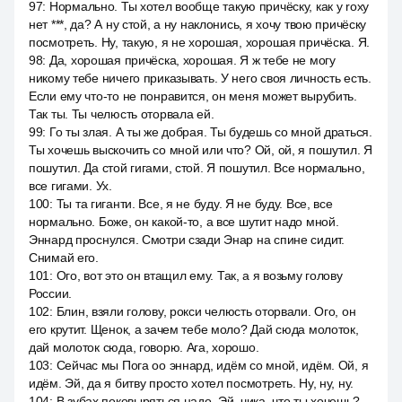
97
:
Нормально. Ты хотел вообще такую причёску, как у roxy
нет ***, да? А ну стой, а ну наклонись, я хочу твою причёску
посмотреть. Ну, такую, я не хорошая, хорошая причёска. Я.
98
:
Да, хорошая причёска, хорошая. Я ж тебе не могу
никому тебе ничего приказывать. У него своя личность есть.
Если ему что-то не понравится, он меня может вырубить.
Так ты. Ты челюсть оторвала ей.
99
:
Го ты злая. А ты же добрая. Ты будешь со мной драться.
Ты хочешь выскочить со мной или что? Ой, ой, я пошутил. Я
пошутил. Да стой гигами, стой. Я пошутил. Все нормально,
все гигами. Ух.
100
:
Ты та гиганти. Все, я не буду. Я не буду. Все, все
нормально. Боже, он какой-то, а все шутит надо мной.
Эннард проснулся. Смотри сзади Энар на спине сидит.
Снимай его.
101
:
Ого, вот это он втащил ему. Так, а я возьму голову
России.
102
:
Блин, взяли голову, рокси челюсть оторвали. Ого, он
его крутит. Щенок, а зачем тебе моло? Дай сюда молоток,
дай молоток сюда, говорю. Ага, хорошо.
103
:
Сейчас мы Пога оо эннард, идём со мной, идём. Ой, я
идём. Эй, да я битву просто хотел посмотреть. Ну, ну, ну.
104
:
В зубах поковыряться надо. Эй, чика, что ты хочешь?