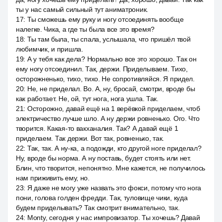
ты у нас самый сильный тут аниматроник.
17
:
Ты сможешь ему руку и ногу отсоединять вообще
налегке. Чика, а где ты была все это время?
18
:
Ты там была, ты спала, услышала, что пришёл твой
любимчик, и пришла.
19
:
А у тебя как дела? Нормально все это хорошо. Так он
ему ногу отсоединил. Так, держи. Приделываем. Тихо,
осторожненько, тихо, тихо. Не сопротивляйся. Я придел.
20
:
Не, не приделал. Во. А, ну, бросай, смотри, вроде бы
как работает. Не, ой, тут нога, нога ушла. Так.
21
:
Осторожно, давай ещё на 1 верёвкой приделаем, чтоб
электричество лучше шло. А ну держи ровненько. Ого. Что
творится. Какая-то вакханалия. Так? А давай ещё 1
приделаем. Так держи. Вот так, ровненько, так.
22
:
Так, так. А ну-ка, а подожди, кто другой ноге приделал?
Ну, вроде бы норма. А ну поставь, будет стоять или нет.
Блин, что творится, непонятно. Мне кажется, не получилось
нам приживить ему, но.
23
:
Я даже не могу уже назвать это фокси, потому что нога
пони, голова голден фредди. Так, туловище чики, куда
будем приделывать? Так смотрит внимательно, так.
24
:
Monty, сегодня у нас импровизатор. Ты хочешь? Давай