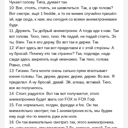
Чухает голову. Типа, думает так.
10
:
Все, стоять, стоять, не шевелиться. Так, а где голова?
Вот смотри, ещё 1 freddie, а то не мимик случайно пришёл
эй, иди сюда, к нам, мы сегодня со всеми аниматрониками
буде.
11
:
Дружить. Ты добрый аниматроник. А тогда иди к нам. Так
вот голова. Тихо, тихо, тихо. Не падай, не падай стоять. Эх
ты, блин. Так я его держу. Во вот так и держи. Так.
12
:
И вот здесь вот так вот приделаем и с этой стороны. А
ну бросай. Почему это так странно? Так, подожди, надо
сзади здесь закрепить ещё немножко. Так тихо, голова
Ровно, стой.
13
:
Гигами. Гига монти очень сильно прям втаптывает
ихние головы. Так, держи, держи, держи, держи. Во все. Я
приделал. А ну бросай, давай. Эй, алкаш, вставай. Тихо,
все во получилось.
14
:
Стоит, радуется. Вот так вот получается, этого
аниматроника будет звать гол FOX го FOX Гоф.
15
:
Fox нормально, голден, фредди и fox. Он так
внимательно смотрит, так 1 аниматроник есть, мы будем
ему ещё что-то менять руки или ноги.
16
:
Он так внимательно смотрит, так, этого аниматроника,
да, ногу хочешь ему приделать? Да, хорошо, давай. Так как