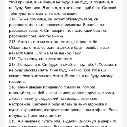
твой пришёл, я не буду, я не буду, я не буду, я пошутил, я
не буду. Все тихо. Я понял, это не настоящий брат. Он зовёт
тебя куда-то егомать, только не ведис.
214
:
Ты же помнишь, он может обмануть тебя, он
расскажет, что ты целовался с мимиком. Я понял, он
расскажет всем. Я. Он говорит, что настоящий брат, он
расскажет пока чего ты мимик.
215
:
А кто ты и лови его, это мимик, нифига себе.
Обманывают нас сегодня и chiko, и брат пришёл, и все
ненастоящие. Ого, на тебе щенок. Так?
216
:
Ты знаешь, он расскажет всем.
217
:
Не надо, а я. Он будет и смеётся над тобой. Хорошо, я
не буду рассказывать. Я не буду ни тихо. Все это наш
секрет. Никто не узнает. Никто. Я понял, я не буду никому
говорить.
218
:
Меня дверью придавило помогите, помоги,
пожалуйста, не бей и всем привет, дорогие друзья, с вами,
димас пингвину скадовский, как всегда, отличное
настроение. Сегодня я буду играть за аниматроника и
пугать охранников, которые зашкерились там в офисе. Если
покушать. Приятного, аппетит.
219
:
А я начинаю пугать опа, видели? Выглянул, а двери то
медленно закрываются. Вы знаешь, что сейчас рано или