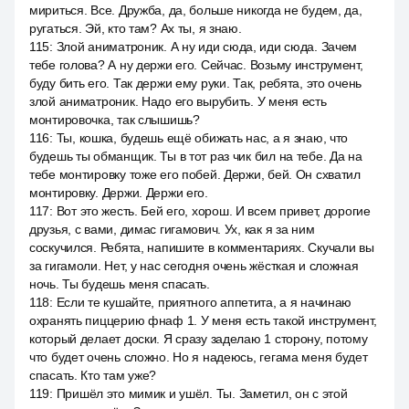
мириться. Все. Дружба, да, больше никогда не будем, да,
ругаться. Эй, кто там? Ах ты, я знаю.
115
:
Злой аниматроник. А ну иди сюда, иди сюда. Зачем
тебе голова? А ну держи его. Сейчас. Возьму инструмент,
буду бить его. Так держи ему руки. Так, ребята, это очень
злой аниматроник. Надо его вырубить. У меня есть
монтировочка, так слышишь?
116
:
Ты, кошка, будешь ещё обижать нас, а я знаю, что
будешь ты обманщик. Ты в тот раз чик бил на тебе. Да на
тебе монтировку тоже его побей. Держи, бей. Он схватил
монтировку. Держи. Держи его.
117
:
Вот это жесть. Бей его, хорош. И всем привет, дорогие
друзья, с вами, димас гигамович. Ух, как я за ним
соскучился. Ребята, напишите в комментариях. Скучали вы
за гигамоли. Нет, у нас сегодня очень жёсткая и сложная
ночь. Ты будешь меня спасать.
118
:
Если те кушайте, приятного аппетита, а я начинаю
охранять пиццерию фнаф 1. У меня есть такой инструмент,
который делает доски. Я сразу заделаю 1 сторону, потому
что будет очень сложно. Но я надеюсь, гегама меня будет
спасать. Кто там уже?
119
:
Пришёл это мимик и ушёл. Ты. Заметил, он с этой