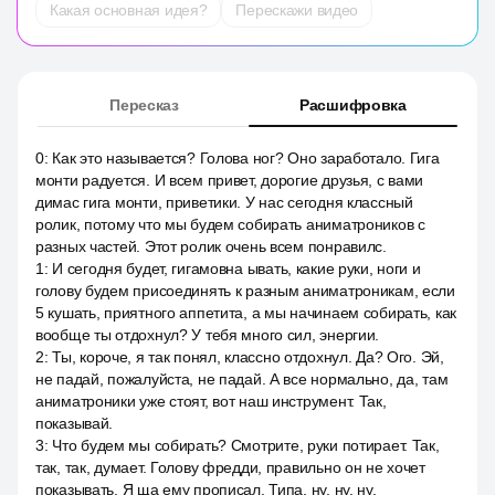
Какая основная идея?
Перескажи видео
Пересказ
Расшифровка
0
:
Как это называется? Голова ног? Оно заработало. Гига
монти радуется. И всем привет, дорогие друзья, с вами
димас гига монти, приветики. У нас сегодня классный
ролик, потому что мы будем собирать аниматроников с
разных частей. Этот ролик очень всем понравилс.
1
:
И сегодня будет, гигамовна ывать, какие руки, ноги и
голову будем присоединять к разным аниматроникам, если
5 кушать, приятного аппетита, а мы начинаем собирать, как
вообще ты отдохнул? У тебя много сил, энергии.
2
:
Ты, короче, я так понял, классно отдохнул. Да? Ого. Эй,
не падай, пожалуйста, не падай. А все нормально, да, там
аниматроники уже стоят, вот наш инструмент. Так,
показывай.
3
:
Что будем мы собирать? Смотрите, руки потирает. Так,
так, так, думает. Голову фредди, правильно он не хочет
показывать. Я ща ему прописал. Типа, ну, ну, ну.