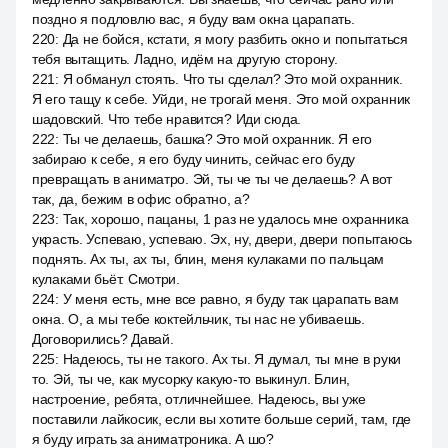
поздно я подловлю вас, я буду вам окна царапать.
220
:
Да не бойся, кстати, я могу разбить окно и попытаться
тебя вытащить. Ладно, идём на другую сторону.
221
:
Я обманул стоять. Что ты сделал? Это мой охранник.
Я его тащу к себе. Уйди, не трогай меня. Это мой охранник
шадовский. Что тебе нравится? Иди сюда.
222
:
Ты че делаешь, башка? Это мой охранник. Я его
забираю к себе, я его буду чинить, сейчас его буду
превращать в аниматро. Эй, ты че ты че делаешь? А вот
так, да, бежим в офис обратно, а?
223
:
Так, хорошо, пацаны, 1 раз не удалось мне охранника
украсть. Успеваю, успеваю. Эх, ну, двери, двери попытаюсь
поднять. Ах ты, ах ты, блин, меня кулаками по пальцам
кулаками бьёт. Смотри.
224
:
У меня есть, мне все равно, я буду так царапать вам
окна. О, а мы тебе коктейльчик, ты нас не убиваешь.
Договорились? Давай.
225
:
Надеюсь, ты не такого. Ах ты. Я думал, ты мне в руки
то. Эй, ты че, как мусорку какую-то выкинул. Блин,
настроение, ребята, отличнейшее. Надеюсь, вы уже
поставили лайкосик, если вы хотите больше серий, там, где
я буду играть за аниматроника. А шо?