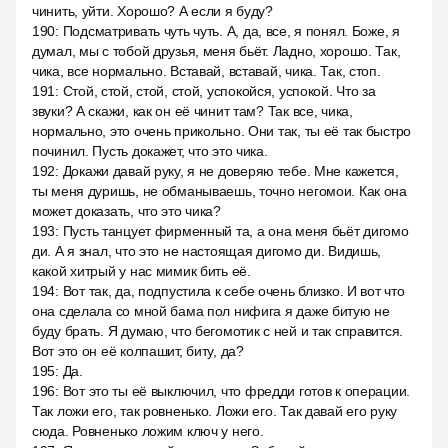
чинить, уйти. Хорошо? А если я буду?
190
:
Подсматривать чуть чуть. А, да, все, я понял. Боже, я
думал, мы с тобой друзья, меня бьёт. Ладно, хорошо. Так,
чика, все нормально. Вставай, вставай, чика. Так, стоп.
191
:
Стой, стой, стой, стой, успокойся, успокой. Что за
звуки? А скажи, как он её чинит там? Так все, чика,
нормально, это очень прикольно. Они так, ты её так быстро
починил. Пусть докажет, что это чика.
192
:
Докажи давай руку, я не доверяю тебе. Мне кажется,
ты меня дуришь, не обманываешь, точно негомои. Как она
может доказать, что это чика?
193
:
Пусть танцует фирменный та, а она меня бьёт дигомо
ди. А я знал, что это не настоящая дигомо ди. Видишь,
какой хитрый у нас мимик бить её.
194
:
Вот так, да, подпустила к себе очень близко. И вот что
она сделала со мной бама пол нифига я даже битую не
буду брать. Я думаю, что бегомотик с ней и так справится.
Вот это он её колпашит, биту, да?
195
:
Да.
196
:
Вот это ты её выключил, что фредди готов к операции.
Так ложи его, так ровненько. Ложи его. Так давай его руку
сюда. Ровненько ложим ключ у него.