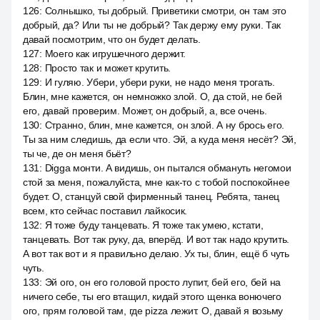
126
:
Солнышко, ты добрый. Приветики смотри, он там это
добрый, да? Или ты не добрый? Так держу ему руки. Так
давай посмотрим, что он будет делать.
127
:
Моего как игрушечного держит.
128
:
Просто так и может крутить.
129
:
И гуляю. Убери, убери руки, не надо меня трогать.
Блин, мне кажется, он немножко злой. О, да стой, не бей
его, давай проверим. Может, он добрый, а, все очень.
130
:
Странно, блин, мне кажется, он злой. А ну брось его.
Ты за ним следишь, да если что. Эй, а куда меня несёт? Эй,
ты че, де он меня бьёт?
131
:
Digga монти. А видишь, он пытался обмануть негомои
стой за меня, пожалуйста, мне как-то с тобой поспокойнее
будет. О, станцуй свой фирменный танец. Ребята, танец
всем, кто сейчас поставил лайкосик.
132
:
Я тоже буду танцевать. Я тоже так умею, кстати,
танцевать. Вот так руку, да, вперёд. И вот так надо крутить.
А вот так вот и я правильно делаю. Ух ты, блин, ещё б чуть
чуть.
133
:
Эй ого, он его головой просто лупит, бей его, бей на
ничего себе, ты его втащил, кидай этого щенка вонючего
ого, прям головой там, где pizza лежит. О, давай я возьму