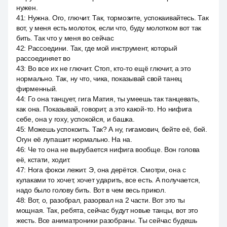
нужен.
41
:
Нужна. Ого, глючит. Так, тормозите, успокаивайтесь. Так
вот, у меня есть молоток, если что, буду молотком вот так
бить. Так что у меня во сейчас
42
:
Рассоедини. Так, где мой инструмент, который
рассоединяет во
43
:
Во все их не глючит. Стоп, кто-то ещё глючит, а это
нормально. Так, ну что, чика, показывай свой танец
фирменный.
44
:
Го она танцует, гига Матия, ты умеешь так танцевать,
как она. Показывай, говорит, а это какой-то. Но нифига
себе, она у roxy, успокойся, и башка.
45
:
Можешь успокоить. Так? А ну, гигамович, бейте её, бей.
Огун её лупашит нормально. На на.
46
:
Че то она не вырубается нифига вообще. Вон голова
её, кстати, ходит.
47
:
Нога фокси лежит. Э, она дерётся. Смотри, она с
кулаками то хочет, хочет ударить, все есть. А получается,
надо было голову бить. Вот в чем весь прикол.
48
:
Вот, о, разобрал, разорвал на 2 части. Вот это ты
мощная. Так, ребята, сейчас будут новые танцы, вот это
жесть. Все аниматроники разобраны. Ты сейчас будешь