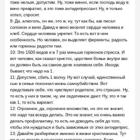
тоже нельзя, допустим. Ну, тоже винно, если господь воду в
вино превратил, а это тоже антидепрессант. Ну, я только
хотел, спросит.
9
:
Да, алкоголь, он же, это ж, ну, тут как бы, как писал
соломон и вино Давид и вино веселит сердце человека и
хлеб. Сердце человека укрепит. То есть вот в чем
особенность. Но человек, он выделяет ферменты, радость
или гормоны радости там.
10
:
Это 1500 видов и в 7 раз меньше гормонов стресса. И
вот человек, как сказал христос, царствие божье внутри вас
он должен быть на самом деле хозяевом себя. Иногда
бывает, что надо на 1.
11
:
Допустим, сбить 1 волну. Ну вот случай, единственный
сын в семье покончил жизнь самоубийством. Вот
представьте себе, что чувствуют родители, это страшно. Ну,
то есть у них в таком, ну, им седативное дают. Ну, это я так
как 1, то есть вариант.
12
:
Огромное, да, огромное множество, но это не значит,
что надо так всегда делать. Это не значит, но очень важно
делать профилактику, то есть не доводить себя до того,
чтобы эти нуждаться и быть зависимым от этих антидепрес.
13
:
Давайте разберёмся именно в жизни христианина. Тут
же ж не просто в контексте мирского человека. Если