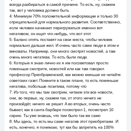
всегда разбираться в самой причине. То есть, ну, скажем
так, вот у человека должно быть
4
:
Минимум 70% положительной информации и только 30
отрицательной для нормального развития. Соответственно,
если человек начинает перегружаться именно вот
негативом, он ищет что-нибудь, что вот этот
5
:
Баланс опять поставят на свои места, чтобы человек
нормально дальше жил. И очень часто сами люди в этом и
виноваты. Например, они много смотрят новостей, а там
очень много негатива. То есть были люди.
6
:
Которые я знаю лично их я им посоветовал просто
поменьше смотрите, новостей или как там говорил
профессор Преображенский, как можно меньше не читайте
советских газет. Помните в таком плане, то есть поменьше
негатива, побольше позитива, потому что
7
:
Из того, что мы там смотрим, читаем эти все новости,
они, во первых, ну, скажем так, от этого ничего не
произойдёт, ничего не решит. А во вторых, очень часто
бывает, как в санта барбаре посмотрел 1, посмотрел 10
серию. Ты уже знаешь, что там было так же само
8
:
Мы здесь, то есть мы сами негатив этот приобретаем. И
есть, конечно, я понимаю, тут как бы запретить на 100%