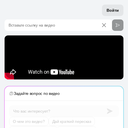
Войти
Вставьте ссылку на видео
Задайте вопрос по видео
Что вас интересует?
О чем это видео?
Дай краткий пересказ