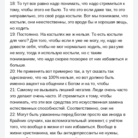
18
:
То тут все равно надо понимать, что надо стремиться к
тому, чтобы этого не было. То что это если даже так, то это
неправильно, это своё рода костыли. Вот мы понимаем, что
костыли, они неестественны, это вроде бы и хорошая вещь,
но ходить
19
:
Постоянно. На костылях же ж нельзя. То есть костыли
для чего? Для того, чтобы если я уже не могу, ну, надо не
довести себя, чтобы не мог нормально ходить, но раз уже
не могу, тогда я использую костыли, но с таким
пониманием, что надо скорее поскорее от них избавиться и
больше.
20
:
Не применять вот примерно так, а тут сказать так
однозначно, что на 100% нельзя, но вот должно быть
именно акцент на общении с Богом и на то, чтобы
21
:
Самому не вызывать лишний негатив. Люди очень часто
это делают очень часто. И стремиться к тому, чтобы
понимать, что эти все средства это искусственная замена
естественных способностей. Соответственно, они не
22
:
Могут быть узаконены перед Богом просто как иногда в
Крайних случаях, как вспомогательный элемент, с учётом
того, что вообще в жизни от них избавиться. Вообще в
жизни христианина, как бы антидепрессанты не нужны,