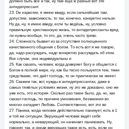
должно быть все и так, ну там ещё ж разные вот эти
антидепрессант.
23
:
De наркотик, я имею ввиду, если сильнейшая там,
допустим, зависимость, то так, конечно, конкретно нельзя.
Ну да, ну, я имею ввиду, если ты ведёшь, ну, условно
правильную христианскую жизнь, то антидепрессанты вряд
ли нужны вообще, то это, да, очень часто трево.
24
:
Сложность бывает из за отсутствия полноценного
качественного общения с Богом. То есть вот я же говорю,
да, надо рассуждать, надо конкретно рассуждать об этом.
Все случаи, они индивидуальны и
25
:
Как сказать, человек, когда доверяет Богу и общается с
Богом в полной мере, ну, как бы тесно пользуется тем, теми
средствами, что даёт господь, то он практически не имеет.
26
:
Скажем так, вот, нужды в антидепрессантах, даже в
самых тяжёлых условиях жизни, ну это же доказано, оно же
уже есть, это история. Сколько раз такое было, да, но, как
сказал господь, по причине умножения, беззакония во
многих охладеет Любовь. Соответственно, вот это во
27
:
Паника, когда человек действительно паникует, есть в 1
и той же ситуации. Верующий человек ведёт себя
нормально, а неверующий, он начинает паниковать. Ну,
говорят, так, и среди верующих такое есть, есть, если он