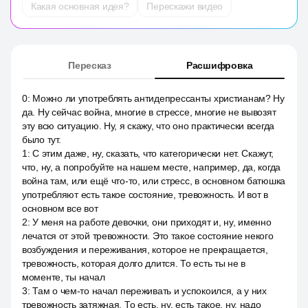
Какая основная идея?
Перескажи видео
Пересказ
Расшифровка
0
:
Можно ли употреблять антидепрессанты христианам? Ну
да. Ну сейчас война, многие в стрессе, многие не вывозят
эту всю ситуацию. Ну, я скажу, что оно практически всегда
было тут.
1
:
С этим даже, ну, сказать, что категорически нет. Скажут,
что, ну, а попробуйте на нашем месте, например, да, когда
война там, или ещё что-то, или стресс, в основном батюшка
употребляют есть такое состояние, тревожность. И вот в
основном все вот
2
:
У меня на работе девочки, они приходят и, ну, именно
лечатся от этой тревожности. Это такое состояние некого
возбуждения и переживания, которое не прекращается,
тревожность, которая долго длится. То есть ты не в
моменте, ты начал
3
:
Там о чем-то начал переживать и успокоился, а у них
тревожность затяжная. То есть, ну, есть такое, ну, надо