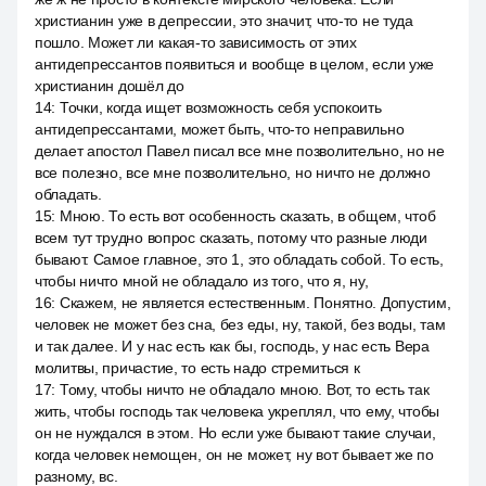
христианин уже в депрессии, это значит, что-то не туда
пошло. Может ли какая-то зависимость от этих
антидепрессантов появиться и вообще в целом, если уже
христианин дошёл до
14
:
Точки, когда ищет возможность себя успокоить
антидепрессантами, может быть, что-то неправильно
делает апостол Павел писал все мне позволительно, но не
все полезно, все мне позволительно, но ничто не должно
обладать.
15
:
Мною. То есть вот особенность сказать, в общем, чтоб
всем тут трудно вопрос сказать, потому что разные люди
бывают. Самое главное, это 1, это обладать собой. То есть,
чтобы ничто мной не обладало из того, что я, ну,
16
:
Скажем, не является естественным. Понятно. Допустим,
человек не может без сна, без еды, ну, такой, без воды, там
и так далее. И у нас есть как бы, господь, у нас есть Вера
молитвы, причастие, то есть надо стремиться к
17
:
Тому, чтобы ничто не обладало мною. Вот, то есть так
жить, чтобы господь так человека укреплял, что ему, чтобы
он не нуждался в этом. Но если уже бывают такие случаи,
когда человек немощен, он не может, ну вот бывает же по
разному, вс.