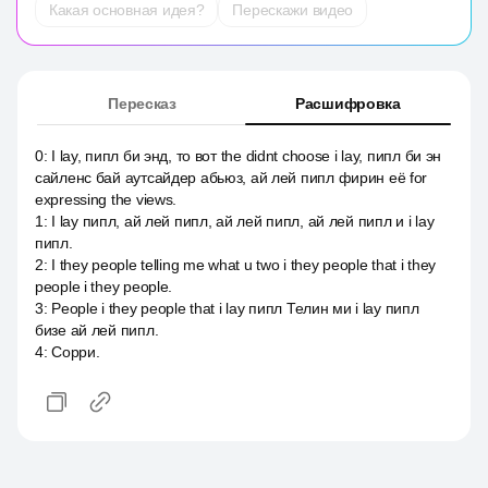
Какая основная идея?
Перескажи видео
Пересказ
Расшифровка
0
:
I lay, пипл би энд, то вот the didnt choose i lay, пипл би эн
сайленс бай аутсайдер абьюз, ай лей пипл фирин её for
expressing the views.
1
:
I lay пипл, ай лей пипл, ай лей пипл, ай лей пипл и i lay
пипл.
2
:
I they people telling me what u two i they people that i they
people i they people.
3
:
People i they people that i lay пипл Телин ми i lay пипл
бизе ай лей пипл.
4
:
Сорри.