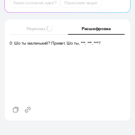
Какая основная идея?
Перескажи видео
Пересказ
Расшифровка
0
:
Шо ты маленький? Привет. Шо ты, ***, ***, ***?