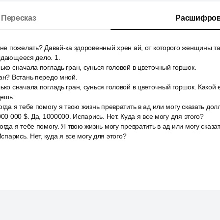
Пересказ
Расшифров
мне пожелать? Давай-ка здоровенный хрен ай, от которого женщины та
ыдающееся дело. 1.
ько сначала погладь гран, сунься головой в цветочный горшок.
ан? Встань передо мной.
ько сначала погладь гран, сунься головой в цветочный горшок. Какой
дешь.
огда я тебе помогу я твою жизнь превратить в ад или могу сказать дол
00 000 $. Да, 1000000. Испарись. Нет. Куда я все могу для этого?
огда я тебе помогу. Я твою жизнь могу превратить в ад или могу сказа
Испарись. Нет, куда я все могу для этого?