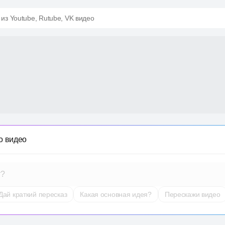
 из Youtube, Rutube, VK видео
о видео
т?
Дай краткий пересказ
Какая основная идея?
Перескажи видео