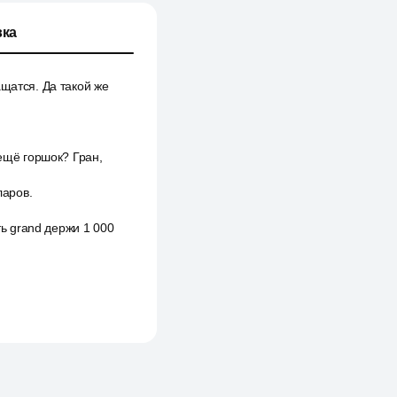
ка
щатся. Да такой же
 ещё горшок? Гран,
ларов.
ть grand держи 1 000