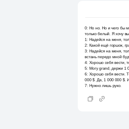
0
:
Но но. Но и чего бы 
только белый. Я хочу в
1
:
Надейся на меня, тол
2
:
Какой ещё горшок, гр
3
:
Надейся на меня, тол
встань передо мной бу
4
:
Хорошо себя вести, т
5
:
Могу grand, держи 1 0
6
:
Хорошо себя вести. Т
000 $. Да, 1 000 000 $. 
7
:
Нужно лишь руко.