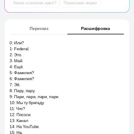
Какая основная идея?
Перескажи видео
Пересказ
Расшифровка
0
:
Или?
1
:
Federal.
2
:
Это.
3
:
Май.
4
:
Ещё.
5
:
Фамилия?
6
:
Фамилия?
7
:
Эй.
8
:
Пару, пару.
9
:
Пари, пари, пари, пари.
10
:
Мы ту бригаду.
11
:
Что?
12
:
Пососи.
13
:
Канал
14
:
На YouTube
15
:
На.