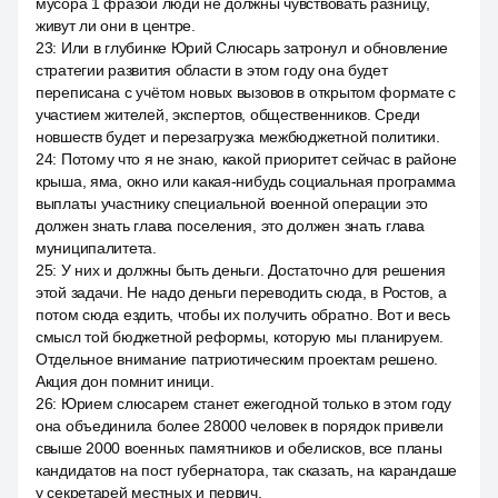
мусора 1 фразой люди не должны чувствовать разницу,
живут ли они в центре.
23
:
Или в глубинке Юрий Слюсарь затронул и обновление
стратегии развития области в этом году она будет
переписана с учётом новых вызовов в открытом формате с
участием жителей, экспертов, общественников. Среди
новшеств будет и перезагрузка межбюджетной политики.
24
:
Потому что я не знаю, какой приоритет сейчас в районе
крыша, яма, окно или какая-нибудь социальная программа
выплаты участнику специальной военной операции это
должен знать глава поселения, это должен знать глава
муниципалитета.
25
:
У них и должны быть деньги. Достаточно для решения
этой задачи. Не надо деньги переводить сюда, в Ростов, а
потом сюда ездить, чтобы их получить обратно. Вот и весь
смысл той бюджетной реформы, которую мы планируем.
Отдельное внимание патриотическим проектам решено.
Акция дон помнит иници.
26
:
Юрием слюсарем станет ежегодной только в этом году
она объединила более 28000 человек в порядок привели
свыше 2000 военных памятников и обелисков, все планы
кандидатов на пост губернатора, так сказать, на карандаше
у секретарей местных и первич.