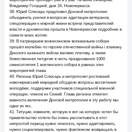
Владимир Голуцкий, дом 24, Новочеркасск.
38
:
Юрий Слюсарь предложил Донской митрополии
объединить усилия в вопросах адаптации ветеранов,
спецоперации к мирной жизни встреча представителей
власти и духовенства прошла в Новочеркасске подробнее в
сюжете моих коллег.
39
:
В патриаршем вознесенском всеказачьем соборе
прошёл молебен по героям отечественной войны i атаману
Донского казачьего войска матвею платову, а также
божественная литургия в честь празднования 1000
семисотлетия 1 вселенского собора в рамках этих
мероприятий глава.
40
:
Региона Юрий Слюсарь и митрополит ростовский
новочеркасский меркурий обсудили вопросы воспитания
молодёжи, поддержки участников специальной военной
операции, членов их Семей. Глава региона отметил
важность включения Донской митрополии в эту работу мы
одни из тех,
41
:
Титуции, извините, которую я вот на которую хотел бы
правительство хотело бы очень рассчитывать в этот
непростой период нужно помогать, нужно адаптировать,
нужно социализировать, нужно фактически возвращать в