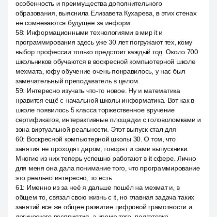
особенность и преимущества дополнительного
образования, выяснила Елизавета Кухарева, в этих стенах
не сомневаются будущее за информ.
58
:
Информационными технологиями в мир it и
программирования здесь уже 30 лет погружают тех, кому
выбор профессии только предстоит каждый год. Около 700
школьников обучаются в воскресной компьютерной школе
мехмата, юфу обучение очень понравилось, у нас был
замечательный преподаватель в целом.
59
:
Интересно изучать что-то новое. Ну и математика
нравится ещё с начальной школы информатика. Вот как в
школе появилось 5 класса торжественное вручение
сертификатов, интерактивные площадки с головоломками и
зона виртуальной реальности. Этот выпуск стал для
60
:
Воскресной компьютерной школы 30. О том, что
занятия не проходят даром, говорят и сами выпускники.
Многие из них теперь успешно работают в it сфере. Лично
для меня она дала понимание того, что программирование
это реально интересно, то есть
61
:
Именно из за неё я дальше пошёл на мехмат и, в
общем то, связал свою жизнь с it, но главная задача таких
занятий все же общее развитие цифровой грамотности и
логического восприятия, а кроме того, подготовка