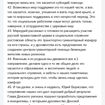
мирную жизнь все, что касается субсидий помощи.
42
:
Возможных мер поддержки это по нашей части, а все,
что касается, конечно, утешения и взять под своё крыло, и
как-то морально поддержать в этот непростой период. Это
то, что социальные работники наши могут делать только,
наверное, в сотрудничестве с церковью мир
43
:
Меркурий рассказал о готовности расширить участие
русской православной церкви в социальном служении
ростовская область это транспортно гуманитарный коридор
на юге страны, и у духовенства есть предложение по
созданию центров гуманитарной помощи беженцам
жителям новых регионов.
44
:
Военным и их родным мы движемся все в 1
направлении, делаем одно и то же общее дело это
касается и образования, и воспитания людей, и
социального служения, и заботы о наших памятниках,
истории культуры для того, чтобы жизнь нашу сделать
комфорт.
45
:
И так далее, и очень я надеюсь, Юрий Борисович, что
сопряжение наших сил даст хороший добрый результат.
Глава Донского региона поручил проработать предложения
и инициативы, с которыми духовенство Донской