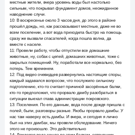
местные жители, вчера уровень воды был настолько
сильным, что покрывал фундамент домов, неожиданное
наводнение случи.
10
:
В воскресенье около 3 часов дня, до этого в районе
прошёл дождь, но, как рассказывают местные, даже не во
всем поселении, а вот вода приходила быстро на помощь
сразу же вызвали спасателей, когда пошла волна, да
вместе с населе.
11
:
Провели работу, чтобы отпустили все домашние
животные, ну, собак с цепей, домашних животных, тоже с
закрытых помещений. Ну, поработали все нормально, без
потерь. Тем временем.
12
:
Под видео очевидцев развернулись настоящие споры,
каждый задавался вопросом, что послужило сильному
подтоплению, кто-то считает причиной засорённые балки,
кто-то предположил, что прорвало дамбу разобраться в
ситуации выехал глава администрации покровского.
13
:
Поселения. По его данным, вода после дождя пришла с
полей, были, разговоры разные. Якобы прорвало дамбы. У
нас там наверху есть дамбы. И вчера, и сегодня я лично
был на этих дамбах, мы провели обследование. Ничего
этого не произошло. Это действительно
14
:
Дождевая вода сошла по этим балкам, сотрудники