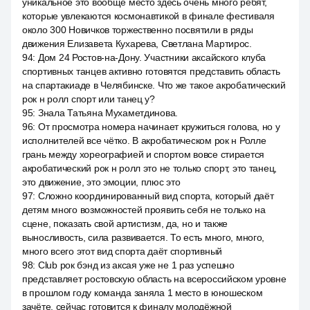
уникальное это вообще место здесь очень много ребят,
которые увлекаются космонавтикой в финале фестиваля
около 300 Новичков торжественно посвятили в ряды
движения Елизавета Кухарева, Светлана Мартирос.
94
:
Дом 24 Ростов-на-Дону. Участники аксайского клуба
спортивных танцев активно готовятся представить область
на спартакиаде в Челябинске. Что же такое акробатический
рок н ролл спорт или танец у?
95
:
Знала Татьяна Мухаметдинова.
96
:
От просмотра номера начинает кружиться голова, но у
исполнителей все чётко. В акробатическом рок н Ролле
грань между хореографией и спортом вовсе стирается
акробатический рок н ролл это не только спорт, это танец,
это движение, это эмоции, плюс это
97
:
Сложно координированный вид спорта, который даёт
детям много возможностей проявить себя не только на
сцене, показать свой артистизм, да, но и также
выносливость, сила развивается. То есть много, много,
много всего этот вид спорта даёт спортивный
98
:
Club рок бэнд из аксая уже не 1 раз успешно
представляет ростовскую область на всероссийском уровне
в прошлом году команда заняла 1 место в юношеском
зачёте, сейчас готовится к финалу молодёжной