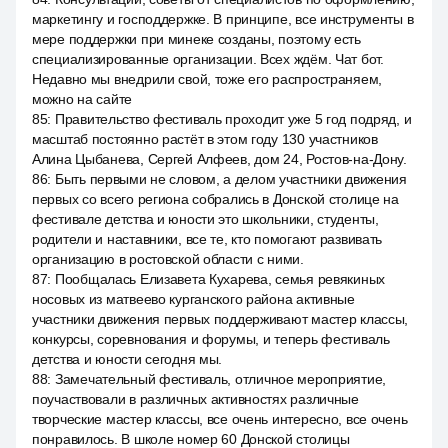
маркетингу и господдержке. В принципе, все инструменты в
мере поддержки при минеке созданы, поэтому есть
специализированные организации. Всех ждём. Чат бот.
Недавно мы внедрили свой, тоже его распространяем,
можно на сайте
85
:
Правительство фестиваль проходит уже 5 год подряд, и
масштаб постоянно растёт в этом году 130 участников
Алина Цыбанева, Сергей Алфеев, дом 24, Ростов-на-Дону.
86
:
Быть первыми не словом, а делом участники движения
первых со всего региона собрались в Донской столице на
фестивале детства и юности это школьники, студенты,
родители и наставники, все те, кто помогают развивать
организацию в ростовской области с ними.
87
:
Пообщалась Елизавета Кухарева, семья ревякиных
носовых из матвеево курганского района активные
участники движения первых поддерживают мастер классы,
конкурсы, соревнования и форумы, и теперь фестиваль
детства и юности сегодня мы.
88
:
Замечательный фестиваль, отличное мероприятие,
поучаствовали в различных активностях различные
творческие мастер классы, все очень интересно, все очень
понравилось. В школе номер 60 Донской столицы