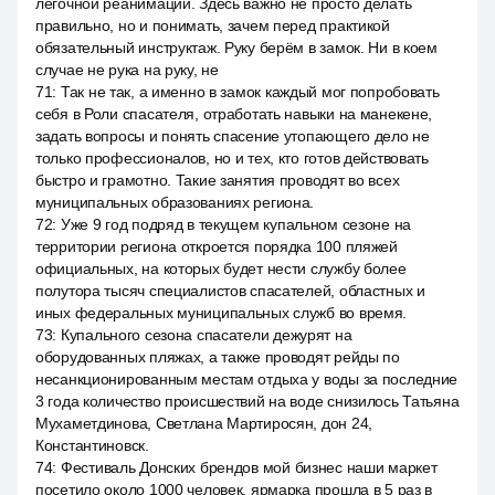
лёгочной реанимации. Здесь важно не просто делать
правильно, но и понимать, зачем перед практикой
обязательный инструктаж. Руку берём в замок. Ни в коем
случае не рука на руку, не
71
:
Так не так, а именно в замок каждый мог попробовать
себя в Роли спасателя, отработать навыки на манекене,
задать вопросы и понять спасение утопающего дело не
только профессионалов, но и тех, кто готов действовать
быстро и грамотно. Такие занятия проводят во всех
муниципальных образованиях региона.
72
:
Уже 9 год подряд в текущем купальном сезоне на
территории региона откроется порядка 100 пляжей
официальных, на которых будет нести службу более
полутора тысяч специалистов спасателей, областных и
иных федеральных муниципальных служб во время.
73
:
Купального сезона спасатели дежурят на
оборудованных пляжах, а также проводят рейды по
несанкционированным местам отдыха у воды за последние
3 года количество происшествий на воде снизилось Татьяна
Мухаметдинова, Светлана Мартиросян, дон 24,
Константиновск.
74
:
Фестиваль Донских брендов мой бизнес наши маркет
посетило около 1000 человек, ярмарка прошла в 5 раз в