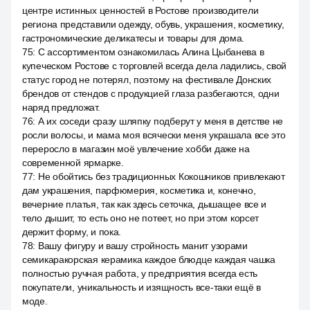
центре истинных ценностей в Ростове производители
региона представили одежду, обувь, украшения, косметику,
гастрономические деликатесы и товары для дома.
75
:
С ассортиментом ознакомилась Алина Цыбанева в
купеческом Ростове с торговлей всегда дела ладились, свой
статус город не потерял, поэтому на фестивале Донских
брендов от стендов с продукцией глаза разбегаются, одни
наряд предложат.
76
:
А их соседи сразу шляпку подберут у меня в детстве не
росли волосы, и мама моя всячески меня украшала все это
переросло в магазин моё увлечение хобби даже на
современной ярмарке.
77
:
Не обойтись без традиционных Кокошников привлекают
дам украшения, парфюмерия, косметика и, конечно,
вечерние платья, так как здесь сеточка, дышащее все и
тело дышит, то есть оно не потеет, но при этом корсет
держит форму, и пока.
78
:
Вашу фигуру и вашу стройность манит узорами
семикаракорская керамика каждое блюдце каждая чашка
полностью ручная работа, у предприятия всегда есть
покупатели, уникальность и изящность все-таки ещё в
моде.