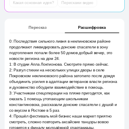
Какая основная идея?
Перескажи видео
Пересказ
Расшифровка
0
:
Последствия сильного ливня в неклиновском районе
продолжают ликвидировать донские спасатели в зону
подтопления попали более 50 домов добрый вечер, это
новости региона на дом 24.
1
:
В студии Алла Локтионова. Смотрите прямо сейчас.
2
:
Разгул стихии на нескольких улицах дворы в селе
Покровском неклиновского района затопило после дождя
объединить усилия в адаптации ветеранов власти региона
и духовенство обсудили взаимодействие в помощь.
3
:
Участникам спецоперации на пляже пригодится, как
оказать 1 помощь утопающим школьникам
константиновска, рассказали донские спасатели с душой и
со вкусом в Ростове в 5 раз.
4
:
Прошёл фестиваль мой бизнес наши маркет приятно
смотреть, сложно повторить аксайские танцоры вовсю
готовятся к финалу молодёжной спартакиады.