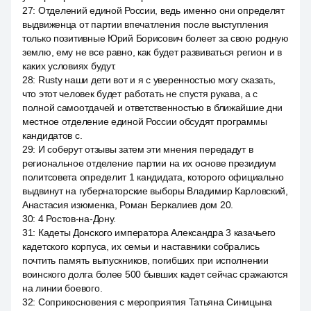
27
:
Отделений единой России, ведь именно они определят
выдвиженца от партии впечатления после выступления
только позитивные Юрий Борисович болеет за свою родную
землю, ему не все равно, как будет развиваться регион и в
каких условиях будут.
28
:
Rusty наши дети вот и я с уверенностью могу сказать,
что этот человек будет работать не спустя рукава, а с
полной самоотдачей и ответственностью в ближайшие дни
местное отделение единой России обсудят программы
кандидатов с.
29
:
И соберут отзывы затем эти мнения передадут в
региональное отделение партии на их основе президиум
политсовета определит 1 кандидата, которого официально
выдвинут на губернаторские выборы Владимир Карловский,
Анастасия изюменка, Роман Беркалиев дом 20.
30
:
4 Ростов-на-Дону.
31
:
Кадеты Донского императора Александра 3 казачьего
кадетского корпуса, их семьи и наставники собрались
почтить память выпускников, погибших при исполнении
воинского долга более 500 бывших кадет сейчас сражаются
на линии боевого.
32
:
Соприкосновения с мероприятия Татьяна Синицына