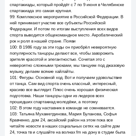
спартакиады, который пройдёт с 7 по 9 июня в Челябинске
спартакиада это самая крупная.
99
:
Комплексное мероприятие в Российской Федерации. В
ней принимают участие все субъекты Российской
Федерации. И потом по итогам выступления всех видов
спорта выводится общекомандное место. Акробатический
рок н ролл в нашей стране. Появи
100
:
В 1986 году за эти годы он приобрёл невероятную
популярность танцоры делают все, чтобы заворожить
зрителя красотой и элегантностью. Сочетая это с
невероятно сложными трюками, мы танцуем под джазовую
музыку, делаем всякие хайлайты.
101
:
Фигуры. Основной ход. Вот и получаем удовольствие
от танца. Сам вид спорта очень классный, интересный,
красиво все выглядит. Плюс очень хорошая физическая
подготовка. Наши танцоры одни из лидеров всех
прошедших спартакиад молодёжи, а поэтому
102
:
В этом году наставник в команде не сомневается.
103
:
Татьяна Мухаметдинова, Мария Буланова, Софья
Кравченко, дом 24, аксайский район на этом пока все
читайте новости в наших социальных сетях на сайте дом
24, точка тв и слушайте на волнах fm на дону в студии была