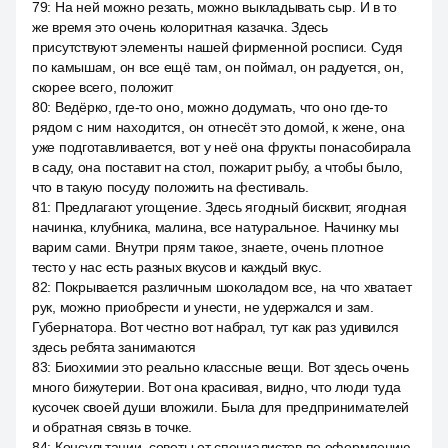
79
:
На ней можно резать, можно выкладывать сыр. И в то
же время это очень колоритная казачка. Здесь
присутствуют элементы нашей фирменной росписи. Судя
по камышам, он все ещё там, он поймал, он радуется, он,
скорее всего, положит
80
:
Ведёрко, где-то оно, можно додумать, что оно где-то
рядом с ним находится, он отнесёт это домой, к жене, она
уже подготавливается, вот у неё она фрукты понасобирала
в саду, она поставит на стол, пожарит рыбу, а чтобы было,
что в такую посуду положить на фестиваль.
81
:
Предлагают угощение. Здесь ягодный бисквит, ягодная
начинка, клубника, малина, все натуральное. Начинку мы
варим сами. Внутри прям такое, знаете, очень плотное
тесто у нас есть разных вкусов и каждый вкус.
82
:
Покрывается различным шоколадом все, на что хватает
рук, можно приобрести и унести, не удержался и зам.
Губернатора. Вот честно вот набрал, тут как раз удивился
здесь ребята занимаются
83
:
Биохимии это реально классные вещи. Вот здесь очень
много бижутерии. Вот она красивая, видно, что люди туда
кусочек своей души вложили. Была для предпринимателей
и обратная связь в точке.
84
:
Консультации, советы от специалистов по оформлению,