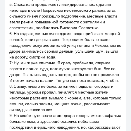
5
:
Спасатели продолжают ликвидировать последствия
непогоды в селе Покровском неклиновского района из за
сильного ливня произошло подтопление, местные власти
ввели режим повышенной готовности с жителями и
спасателями, пообщалась Виктория Слепченко.
6
:
На кадрах, снятых очевидцами, вода прибывает мощной
волной, топит дворы в селе Покровском больше всего
наводнение испугало жителей улиц ленина и Чехова, мы во
дворе занимались своими делами, услышали шум, вышли
на дорогу, смотрим вода.
7
:
Ну, мы ж уже опытные. Я сразу прибежала, открыла
ворота и пошла туда, потому что инструмент был. Все во
дворе. Пытались поднять наверх, чтобы оно не промочило.
И потом начала шланги. Тянуло все пока позамать, чтоб я.
8
:
1 живу, никого не было, затопило подвалы, огороды и
теплицы, урожай пропал, печалятся местные жители,
некоторые растения вымыло с корнем, а те, которые только
взошли, сильно залиты, мощная волна, рассказывают
очевидцы, сносила все.
9
:
На своём пути возле этого двора теперь вместо асфальта
большие ямы, а здесь ещё остались небольшие
последствия вчерашнего наводнения, но, как рассказывают