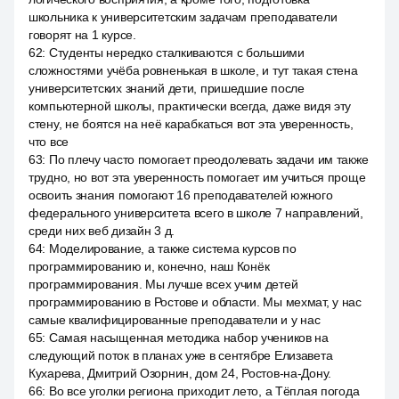
школьника к университетским задачам преподаватели
говорят на 1 курсе.
62
:
Студенты нередко сталкиваются с большими
сложностями учёба ровненькая в школе, и тут такая стена
университетских знаний дети, пришедшие после
компьютерной школы, практически всегда, даже видя эту
стену, не боятся на неё карабкаться вот эта уверенность,
что все
63
:
По плечу часто помогает преодолевать задачи им также
трудно, но вот эта уверенность помогает им учиться проще
освоить знания помогают 16 преподавателей южного
федерального университета всего в школе 7 направлений,
среди них веб дизайн 3 д.
64
:
Моделирование, а также система курсов по
программированию и, конечно, наш Конёк
программирования. Мы лучше всех учим детей
программированию в Ростове и области. Мы мехмат, у нас
самые квалифицированные преподаватели и у нас
65
:
Самая насыщенная методика набор учеников на
следующий поток в планах уже в сентябре Елизавета
Кухарева, Дмитрий Озорнин, дом 24, Ростов-на-Дону.
66
:
Во все уголки региона приходит лето, а Тёплая погода