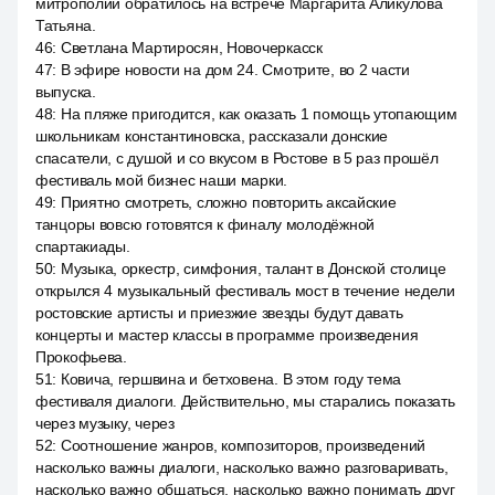
митрополии обратилось на встрече Маргарита Аликулова
Татьяна.
46
:
Светлана Мартиросян, Новочеркасск
47
:
В эфире новости на дом 24. Смотрите, во 2 части
выпуска.
48
:
На пляже пригодится, как оказать 1 помощь утопающим
школьникам константиновска, рассказали донские
спасатели, с душой и со вкусом в Ростове в 5 раз прошёл
фестиваль мой бизнес наши марки.
49
:
Приятно смотреть, сложно повторить аксайские
танцоры вовсю готовятся к финалу молодёжной
спартакиады.
50
:
Музыка, оркестр, симфония, талант в Донской столице
открылся 4 музыкальный фестиваль мост в течение недели
ростовские артисты и приезжие звезды будут давать
концерты и мастер классы в программе произведения
Прокофьева.
51
:
Ковича, гершвина и бетховена. В этом году тема
фестиваля диалоги. Действительно, мы старались показать
через музыку, через
52
:
Соотношение жанров, композиторов, произведений
насколько важны диалоги, насколько важно разговаривать,
насколько важно общаться, насколько важно понимать друг