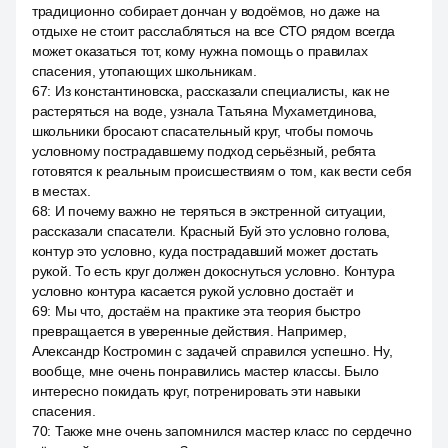
традиционно собирает дончан у водоёмов, но даже на
отдыхе не стоит расслабляться на все СТО рядом всегда
может оказаться тот, кому нужна помощь о правилах
спасения, утопающих школьникам.
67
:
Из константиновска, рассказали специалисты, как не
растеряться на воде, узнала Татьяна Мухаметдинова,
школьники бросают спасательный круг, чтобы помочь
условному пострадавшему подход серьёзный, ребята
готовятся к реальным происшествиям о том, как вести себя
в местах.
68
:
И почему важно не теряться в экстренной ситуации,
рассказали спасатели. Красный Буй это условно голова,
контур это условно, куда пострадавший может достать
рукой. То есть круг должен докоснуться условно. Контура
условно контура касается рукой условно достаёт и
69
:
Мы что, достаём на практике эта теория быстро
превращается в уверенные действия. Например,
Александр Костромин с задачей справился успешно. Ну,
вообще, мне очень понравились мастер классы. Было
интересно покидать круг, потренировать эти навыки
спасения.
70
:
Также мне очень запомнился мастер класс по сердечно