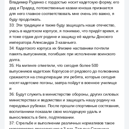
Владимир Руденко с гордостью носит кадетскую форму, его
дед и Прадед, потомственные казаки юноша признается
для него главное соответствовать мне очень это важно, я
буду продолжать.
33
:
Эти традиции и также буду защищать наше отечество,
учась в кадетском корпусе, я понимаю, что придёт время, и
я тоже отдам долг родине и защищу её кадеты Донского
императора Александра 3 казачьего.
34
:
Кадетского корпуса их близкие наставники почтили
память выпускников, погибших при исполнении воинского
долга.
35
:
На митинге отметили, что сегодня более 500
выпускников кадетских Корпусов от рядового до полковника
сражаются на спецоперации эти ребята, которые сегодня
носят кадетские погоны, завтра пойдут в военное училище
и
36
:
Будут служить в министерстве обороны, других силовых
министерствах и ведомствах и защищать нашу родину на
передовых рубежах. После прошли спортивные состязания,
воспитанники показали свою молодецкую удаль и
выносливость в беге, подтягивании.
37
:
Стрельбе и выполнении различных нормативов такое
мероприятие проходит уже в 3 раз. Татьяна Синицина,