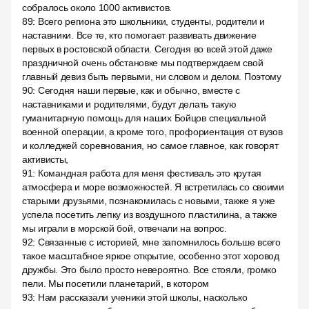
собралось около 1000 активистов.
89
:
Всего региона это школьники, студенты, родители и
наставники. Все те, кто помогает развивать движение
первых в ростовской области. Сегодня во всей этой даже
праздничной очень обстановке мы подтверждаем свой
главный девиз быть первыми, ни словом и делом. Поэтому
90
:
Сегодня наши первые, как и обычно, вместе с
наставниками и родителями, будут делать такую
гуманитарную помощь для наших Бойцов специальной
военной операции, а кроме того, профориентация от вузов
и колледжей соревнования, но самое главное, как говорят
активисты,
91
:
Командная работа для меня фестиваль это крутая
атмосфера и море возможностей. Я встретилась со своими
старыми друзьями, познакомилась с новыми, также я уже
успела посетить лепку из воздушного пластилина, а также
мы играли в морской бой, отвечали на вопрос.
92
:
Связанные с историей, мне запомнилось больше всего
такое масштабное яркое открытие, особенно этот хоровод
дружбы. Это было просто невероятно. Все стояли, громко
пели. Мы посетили планетарий, в котором
93
:
Нам рассказали ученики этой школы, насколько