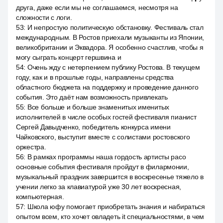
друга, даже если мы не соглашаемся, несмотря на
сложности с логи.
53
:
И непростую политическую обстановку. Фестиваль стал
международным. В Ростов приехали музыканты из Японии,
великобритании и Эквадора. Я особенно счастлив, чтобы я
могу сыграть концерт гершвина и
54
:
Очень жду с нетерпением публику Ростова. В текущем
году, как и в прошлые годы, направлены средства
областного бюджета на поддержку и проведение данного
события. Это даёт нам возможность привлекать
55
:
Все больше и больше знаменитых именитых
исполнителей в числе особых гостей фестиваля пианист
Сергей Давыдченко, победитель конкурса имени
Чайковского, выступит вместе с солистами ростовского
оркестра.
56
:
В рамках программы наша гордость артисты расо
основные события фестиваля пройдут в филармонии,
музыкальный праздник завершится в воскресенье тяжело в
учении легко за клавиатурой уже 30 лет воскресная,
компьютерная.
57
:
Школа юфу помогает приобретать знания и набираться
опытом всем, кто хочет овладеть it специальностями, в чем