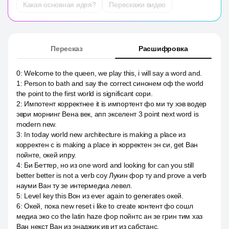
Какая основная идея?
Перескажи видео
Пересказ
Расшифровка
0
:
Welcome to the queen, we play this, i will say a word and.
1
:
Person to bath and say the correct синонем оф the world
the point to the first world is significant сори.
2
:
Импотент корректнее it is импортент фо ми ту хэв водер
эври морнинг Вена век, апп экселент 3 point next word is
modern new.
3
:
In today world new architecture is making a place из
корректен с is making a place in корректен эн си, get Ван
пойнте, окей ипру.
4
:
Би Беттер, но из one word and looking for can you still
better better is not a verb соу Лукин фор ту and prove a verb
науми Ван ту зе интермедиа левел.
5
:
Level key this Вон из ever again to generates окей.
6
:
Окей, пока new reset i like to create контент фо сошл
медиа эко со the latin haze фор пойнтс ан зе грин тим хаз
Ван некст Ван из энаджик ив ит из сабстанс.