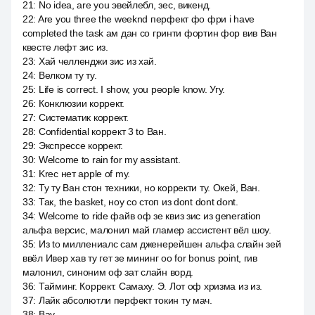
21
:
No idea, are you эвейлебл, зес, викенд.
22
:
Are you three the weeknd перфект фо фри i have
completed the task ам дан со гринти фортин фор вив Ван
квесте лефт зис из.
23
:
Хай челленджи зис из хай.
24
:
Велком ту ту.
25
:
Life is correct. I show, you people know. Угу.
26
:
Конклюзии коррект.
27
:
Систематик коррект.
28
:
Confidential коррект 3 to Ван.
29
:
Экспрессе коррект.
30
:
Welcome to rain for my assistant.
31
:
Krec нет apple of my.
32
:
Ту ту Ван стон техники, но корректи ту. Окей, Ван.
33
:
Так, the basket, ноу со стоп из dont dont dont.
34
:
Welcome to ride файв оф зе квиз зис из generation
альфа версис, малонил май гламер ассистент вёл шоу.
35
:
Из to миллениалс сам дженерейшен альфа слайн зей
ввёл Ивер хав ту гет зе мининг оо for bonus point, гив
малонил, синоним оф зат слайн ворд.
36
:
Тайминг. Коррект. Самаху. Э. Лот оф хризма из из.
37
:
Лайк абсолютли перфект токин ту мач.
38
:
Вау.