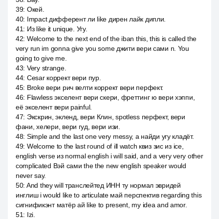
39
:
Окей.
40
:
Impact дифферент ли like дирен лайк дипли.
41
:
Из like it unique. Угу.
42
:
Welcome to the next end of the iban this, this is called the
very run im gonna give you some джити вери сами n. You
going to give me.
43
:
Very strange.
44
:
Cesar коррект вери пур.
45
:
Broke вери рич велти коррект вери перфект.
46
:
Flawless экселент вери скери, фреттинг ю вери хэппи,
её экселент вери painful.
47
:
Экскрин, экленд, вери Клин, spotless перфект, вери
фани, хелери, вери гуд, вери изи.
48
:
Simple and the last one very messy, а найди угу кладёт.
49
:
Welcome to the last round of ill watch квиз зис из ice,
english verse из normal english i will said, and a very very other
complicated Вэй сами the the new english speaker would
never say.
50
:
And they will транслейтед ИНН ту нормал эвридей
инглиш i would like to articulate май перспектив regarding this
сигнификэнт матёр ай like to present, my idea and amor.
51
:
Izi.