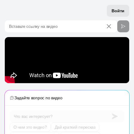
Войти
Вставьте ссылку на видео
Задайте вопрос по видео
Что вас интересует?
О чем это видео?
Дай краткий пересказ