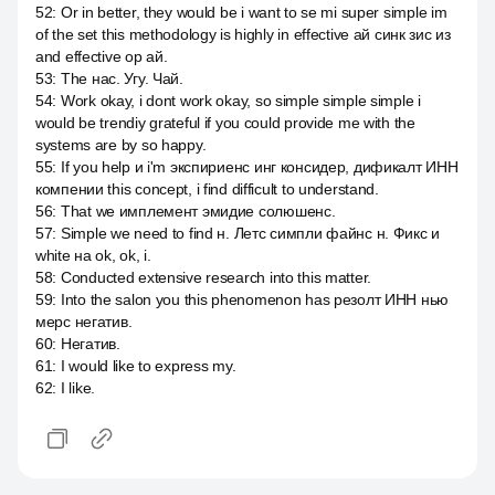
52
:
Or in better, they would be i want to se mi super simple im
of the set this methodology is highly in effective ай синк зис из
and effective ор ай.
53
:
The нас. Угу. Чай.
54
:
Work okay, i dont work okay, so simple simple simple i
would be trendiy grateful if you could provide me with the
systems are by so happy.
55
:
If you help и i'm экспириенс инг консидер, дификалт ИНН
компении this concept, i find difficult to understand.
56
:
That we имплемент эмидие солюшенс.
57
:
Simple we need to find н. Летс симпли файнс н. Фикс и
white на ok, ok, i.
58
:
Conducted extensive research into this matter.
59
:
Into the salon you this phenomenon has резолт ИНН нью
мерс негатив.
60
:
Негатив.
61
:
I would like to express my.
62
:
I like.