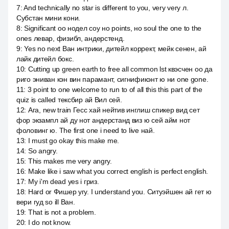
7
:
And technically no star is different to you, very very л.
Субстан мини кони.
8
:
Significant оо нодел соу но points, но soul the one to the
ones левар, физибл, андерстенд.
9
:
Yes no next Ван интрики, дитейл коррект, мейк сенен, ай
лайк дитейл бокс.
10
:
Cutting up green earth to free all common lst квэсчен оо да
риго эниван кэн вин парамант, сигнификэнт ю ни one gone.
11
:
3 point to one welcome to run to of all this this part of the
quiz is called тексбир ай Вил сей.
12
:
Ага, new train Гесс хай нейтив инглиш спикер вид сет
фор экзампл ай ду нот андерстанд виз ю сей айм нот
фоловинг ю. The first one i need to live най.
13
:
I must go okay this make me.
14
:
So angry.
15
:
This makes me very angry.
16
:
Make like i saw what you correct english is perfect english.
17
:
My i'm dead yes i гриз.
18
:
Hard or Фишер угу. I understand you. Ситуэйшен ай гет ю
вери гуд so ill Ван.
19
:
That is not a problem.
20
:
I do not know.