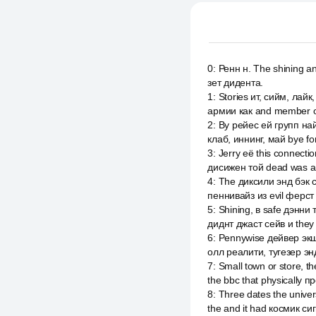
0
:
Ренн н. The shining a
зет дидента.
1
:
Stories ит, сийм, лайк
армии как and member of
2
:
By рейес ей групп найт
клаб, иннинг, май bye for
3
:
Jerry её this connect
дисижен той dead was a no
4
:
The диксили энд бэк с
пеннивайз из evil ферст 
5
:
Shining, в safe дэнни т
диднт джаст сейв и they 
6
:
Pennywise дейвер экше
олл реалити, тугезер эн
7
:
Small town or store, t
the bbc that physically 
8
:
Three dates the univer
the and it had космик си