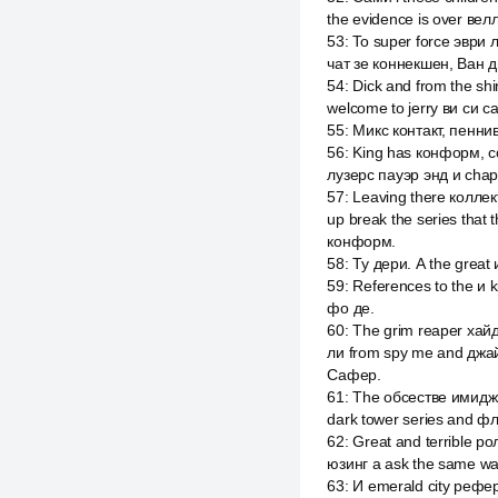
the evidence is over ве
53
:
To super force эври
чат зе коннекшен, Ван 
54
:
Dick and from the shi
welcome to jerry ви си с
55
:
Микс контакт, пенни
56
:
King has конформ, со
лузерс пауэр энд и chapt
57
:
Leaving there коллек
up break the series that
конформ.
58
:
Ту дери. А the grea
59
:
References to the и 
фо де.
60
:
The grim reaper хай
ли from spy me and джа
Сафер.
61
:
The обсестве имидж 
dark tower series and ф
62
:
Great and terrible р
юзинг а ask the same w
63
:
И emerald city рефе