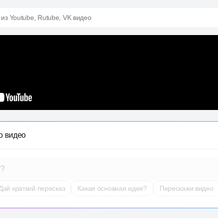
 из Youtube, Rutube, VK видео
о видео
т?
Дай краткий пересказ
Какая основная идея?
Перескажи видео