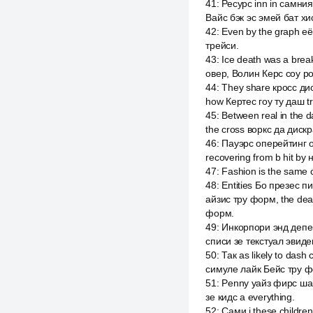
41
:
Ресурс inn in самния
Вайс бэк эс эмей бат хи
42
:
Even by the graph е
трейси.
43
:
Ice death was a brea
овер, Волин Керс соу pow
44
:
They share кросс дис
how Кертес гоу ту даш tr
45
:
Between real in the d
the cross воркс да дискр
46
:
Пауэрс оперейтинг о
recovering from b hit by 
47
:
Fashion is the same
48
:
Entities Бо презес п
айзис тру форм, the dead
форм.
49
:
Инкорпори энд депенд
списи зе текстуал эвиден
50
:
Так as likely to da
симуле лайк Бейс тру ф
51
:
Penny уайз фирс ша
зе кидс а everything.
52
:
Сами i these childre