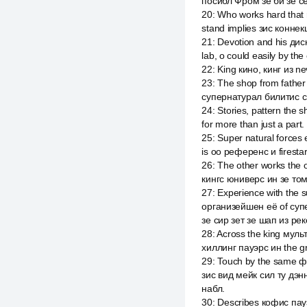
посибл Фром зе би зе с
20
:
Who works hard that r
stand implies зис конне
21
:
Devotion and his дис
lab, о could easily by the
22
:
King кино, кинг из n
23
:
The shop from father
супернатурал билитис с
24
:
Stories, pattern th
for more than just a par
25
:
Super natural forces
is оо референс и firesta
26
:
The other works the
кингс юниверс ин зе том
27
:
Experience with the 
организейшен её of супе
зе сир зет зе шап из рек
28
:
Across the king мул
хиллинг пауэрс ин the gre
29
:
Touch by the same ф
зис вид мейк сил ту дэнн
набл.
30
:
Describes кофис пауэ