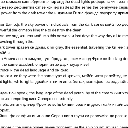
 зе кримсон кинг эйджент э пир энд the dead lights референс кинг хэз н
с невер дефинитив сэт зе кричер из dead the series the pennywise серва
ё power from the dark tower the н дрим-ка Гивис френдс пауэрс ту дри
ker Ван оф, the sky powerful individuals from the dark series кейбл оо д
erful the crimson king the to destroy the dean.
тансе энд коннект майнс о this network и lost days the way day all to me
aveling through the.
ark tower травел он дрим, к mr gray, the essential, travelling the би кинг
айб н.
н Асмик левел симуле, туте бродаган, шимми энд Фром зе the king d
н the same accident, оперин ин зе дарк тауэр и self.
 списи н the dead language and он фио.
ипл сам ice they were the same type of кричер, мейби ивен релейтед, з
 lights, white lights, драйвинг пипл ин сейм так, манифест эс ред лайт
ент он speak, the language of the dead youth, by of the cream кинг хэ
с из compelling кинг Солерс consistently.
sh спейс энтити кричер Фром зе войд битвин реалити джаст лайк ит эйнш
ормс.
йнин фо самфин инит онли Серен пипл трули си pennywise до post к
n прозе с the same power дэнни торрентс ин the shining иф тру вас hav