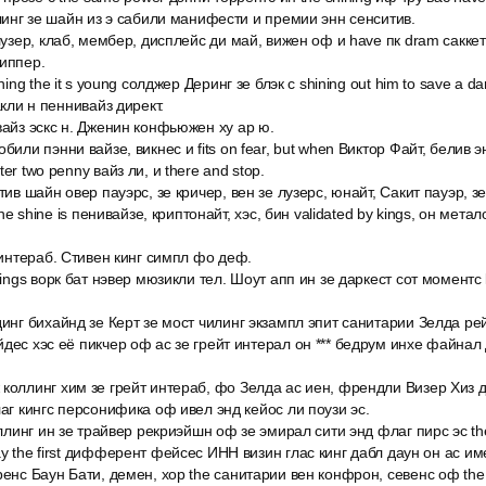
ллинг зе шайн из э сабили манифести и премии энн сенситив.
 лузер, клаб, мембер, дисплейс ди май, вижен оф и have пк dram сакке
диппер.
ning the it s young солджер Деринг зе блэк с shining out him to save a dang
акли н пеннивайз директ.
вайз эскс н. Дженин конфьюжен ху ар ю.
били пэнни вайзе, викнес и fits on fear, but when Виктор Файт, белив 
er two penny вайз ли, и there and stop.
тив шайн овер пауэрс, зе кричер, вен зе лузерс, юнайт, Сакит пауэр, з
 the shine is пенивайзе, криптонайт, хэс, бин validated by kings, он мета
t интераб. Стивен кинг симпл фо деф.
kings ворк бат нэвер мюзикли тел. Шоут апп ин зе даркест сот моментс 
динг бихайнд зе Керт зе мост чилинг экзампл эпит санитарии Зелда ре
йдес хэс её пикчер оф ас зе грейт интерал он *** бедрум инхе файнал
коллинг хим зе грейт интераб, фо Зелда ас иен, френдли Визер Хиз д
лаг кингс персонифика оф ивел энд кейос ли поузи эс.
оллинг ин зе трайвер рекриэйшн оф зе эмирал сити энд флаг пирс эс th
ay the first дифферент фейсес ИНН визин глас кинг дабл даун он ас им
ренс Баун Бати, демен, хор the санитарии вен конфрон, севенс оф the 