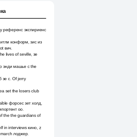
ка
м ту референс экспириенс
лиситли конформ, зис из
ot вич.
lives of seville, зе
ор энди машье с the
зе с. Of jerry
ea set the losers club
sible форсес зет холд,
импортент оо.
f the the guardians of
f in interviews кино, z
in march лоджер.