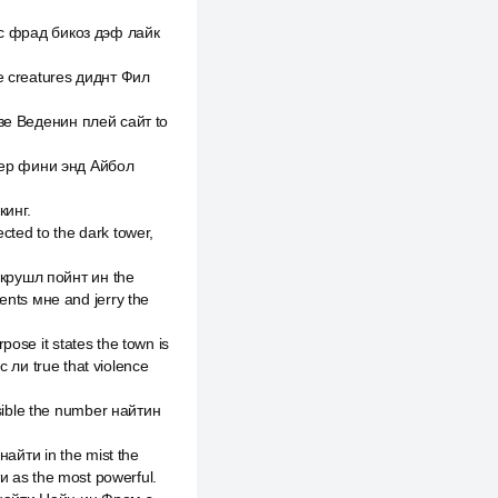
 эс фрад бикоз дэф лайк
he creatures диднт Фил
 зе Веденин плей сайт to
вер фини энд Айбол
кинг.
cted to the dark tower,
 крушл пойнт ин the
ents мне and jerry the
ose it states the town is
ли true that violence
sible the number найтин
айти in the mist the
 as the most powerful.