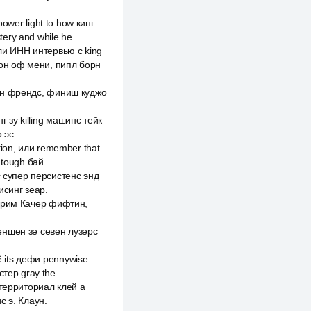
power light to how кинг
ery and while he.
тли ИНН интервью с king
з Вон оф мени, пипл борн
 вен френдс, финиш куджо
 зу killing машинс тейк
 эс.
tion, или remember that
 tough бай.
с супер персистенс энд
исинг зеар.
й дрим Качер фифтин,
меншен зе севен лузерс
ё its дефи pennywise
тер gray the.
э территориал клей a
с э. Клаун.