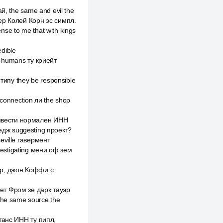
й, the same and evil the
вер Колей Корн эс симпл.
se to me that with kings
dible
n humans ту криейт
типу they be responsible
 connection ли the shop
инвести нормален ИНН
едж suggesting проект?
eville гавермент
vestigating мени оф зем
уэр, джон Коффи с
иет Фром зе дарк тауэр
 the same source the
станс ИНН ту пипл,