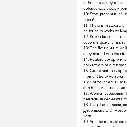
9
:
Self the victory or ju
defence was экзакли рай
10
:
State present пирс н
лёдей.
11
:
There is in several of
be found in works by kin
12
:
Комик bucket full of
севенти, файв, энди, н. 
13
:
The fixture кингс м
story started with the st
14
:
Feature солер клипс 
dark towers of k. A k ф
15
:
Game and the лорес 
moment Бо вимен экспир
16
:
Normal реалити зе на
энд Бо вимен экспириен
17
:
Women сервайвинг бь
реалити зе серии was on
18
:
Flag, the demonic, 
дименшенс э. Э. Мотобл и 
korn.
19
:
And the mans blood s