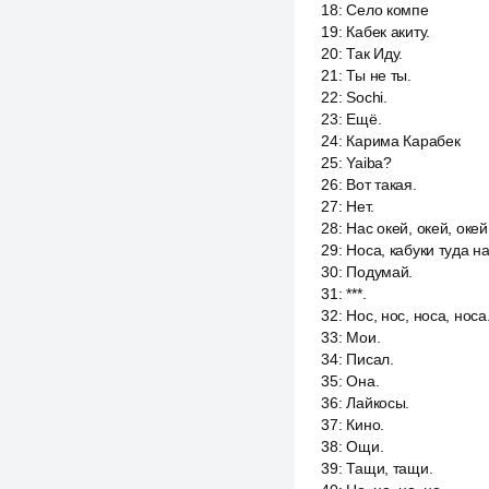
18
:
Село компе
19
:
Кабек акиту.
20
:
Так Иду.
21
:
Ты не ты.
22
:
Sochi.
23
:
Ещё.
24
:
Карима Карабек
25
:
Yaiba?
26
:
Вот такая.
27
:
Нет.
28
:
Нас окей, окей, окей
29
:
Носа, кабуки туда на
30
:
Подумай.
31
:
***.
32
:
Нос, нос, носа, носа
33
:
Мои.
34
:
Писал.
35
:
Она.
36
:
Лайкосы.
37
:
Кино.
38
:
Ощи.
39
:
Тащи, тащи.