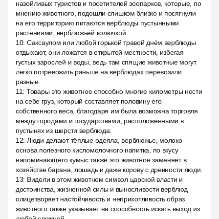
назойливых туристов и посетителей зоопарков, которые, по
мнению животного, подошли слишком близко и посягнули
на его территорию питаются верблюды пустынными
растениями, верблюжьей колючкой.
10
:
Саксаулом или любой горькой травой днём верблюды
отдыхают, они ложатся в открытой местности, избегая
густых зарослей и воды, ведь там спящие животные могут
легко потревожить раньше на верблюдах перевозили
разные.
11
:
Товары это животное способно многие километры нести
на себе груз, который составляет половину его
собственного веса, благодаря им была возможна торговля
между городами и государствами, расположенными в
пустынях из шерсти верблюда.
12
:
Люди делают тёплые одеяла, верблюжье, молоко
основа полезного кисломолочного напитка, по вкусу
напоминающего кумыс также это животное заменяет в
хозяйстве барана, лошадь и даже корову с древности люди.
13
:
Видели в этом животном символ царской власти и
достоинства, жизненной силы и выносливости верблюд
олицетворяет настойчивость и неприхотливость образ
животного также указывает на способность искать выход из
любой сложной.