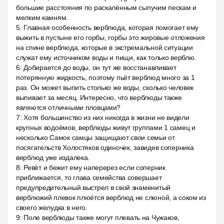
большие расстояния по раскалённым сыпучим пескам и
мелким камням.
5
:
Главная особенность верблюда, которая помогает ему
выжить в пустыне его горбы, горбы это жировые отложения
на спине верблюда, которые в экстремальной ситуации
служат ему источником воды и пищи, как только верблю.
6
:
Добирается до воды, он тут же восстанавливает
потерянную жидкость, поэтому пьёт верблюд много за 1
раз. Он может выпить столько же воды, сколько человек
выпивает за месяц. Интересно, что верблюды также
являются отличными пловцами?
7
:
Хотя большинство из них никогда в жизни не видели
крупных водоёмов, верблюды живут группами 1 самец и
несколько Самок самцы защищают свои семьи от
посягательств Холостяков одиночек, завидев соперника
верблюд уже издалека.
8
:
Ревёт и бежит ему наперерез если соперник
приближается, то глава семейства совершает
предупредительный выстрел в свой знаменитый
верблюжий плевок плюётся верблюд не слюной, а соком из
своего желудка в него.
9
:
Поле верблюды также могут плевать на Чужаков,