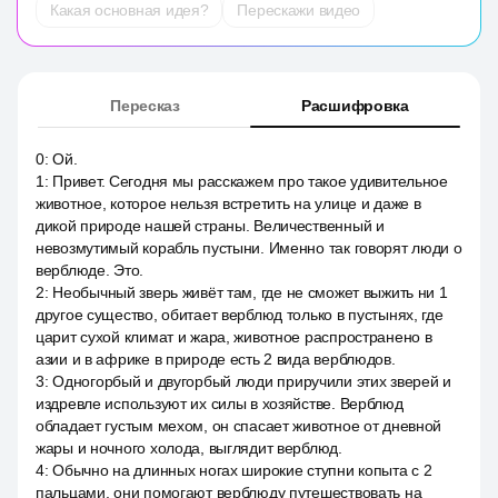
Какая основная идея?
Перескажи видео
Пересказ
Расшифровка
0
:
Ой.
1
:
Привет. Сегодня мы расскажем про такое удивительное
животное, которое нельзя встретить на улице и даже в
дикой природе нашей страны. Величественный и
невозмутимый корабль пустыни. Именно так говорят люди о
верблюде. Это.
2
:
Необычный зверь живёт там, где не сможет выжить ни 1
другое существо, обитает верблюд только в пустынях, где
царит сухой климат и жара, животное распространено в
азии и в африке в природе есть 2 вида верблюдов.
3
:
Одногорбый и двугорбый люди приручили этих зверей и
издревле используют их силы в хозяйстве. Верблюд
обладает густым мехом, он спасает животное от дневной
жары и ночного холода, выглядит верблюд.
4
:
Обычно на длинных ногах широкие ступни копыта с 2
пальцами, они помогают верблюду путешествовать на