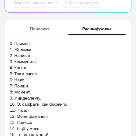
Какая основная идея?
Перескажи видео
Пересказ
Расшифровка
0
:
Пример.
1
:
Железки.
2
:
Написал.
3
:
Коммуника.
4
:
Канал
5
:
Так и писал.
6
:
Надо.
7
:
Поищи.
8
:
Момент.
9
:
У видеоленту.
10
:
О, сайфали, сай фаринга.
11
:
Писал.
12
:
Меня фамилия.
13
:
Написал.
14
:
Ещё у меня.
15
:
То полнолунный.