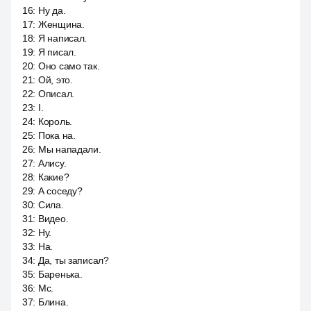
16
:
Ну да.
17
:
Женщина.
18
:
Я написал.
19
:
Я писал.
20
:
Оно само так.
21
:
Ой, это.
22
:
Описал.
23
:
I.
24
:
Король.
25
:
Пока на.
26
:
Мы нападали.
27
:
Алису.
28
:
Какие?
29
:
А соседу?
30
:
Сила.
31
:
Видео.
32
:
Ну.
33
:
На.
34
:
Да, ты записал?
35
:
Баренька.
36
:
Mc.
37
:
Блина.