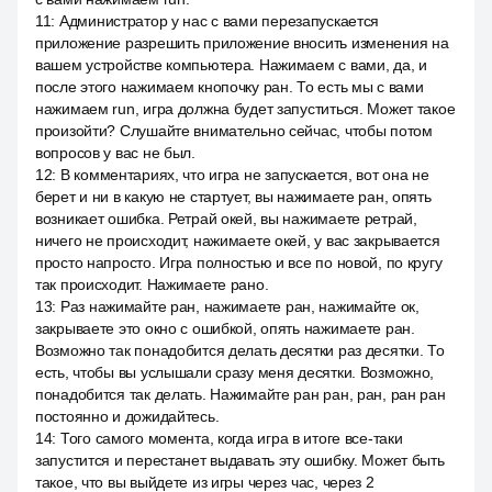
11
:
Администратор у нас с вами перезапускается
приложение разрешить приложение вносить изменения на
вашем устройстве компьютера. Нажимаем с вами, да, и
после этого нажимаем кнопочку ран. То есть мы с вами
нажимаем run, игра должна будет запуститься. Может такое
произойти? Слушайте внимательно сейчас, чтобы потом
вопросов у вас не был.
12
:
В комментариях, что игра не запускается, вот она не
берет и ни в какую не стартует, вы нажимаете ран, опять
возникает ошибка. Ретрай окей, вы нажимаете ретрай,
ничего не происходит, нажимаете окей, у вас закрывается
просто напросто. Игра полностью и все по новой, по кругу
так происходит. Нажимаете рано.
13
:
Раз нажимайте ран, нажимаете ран, нажимайте ок,
закрываете это окно с ошибкой, опять нажимаете ран.
Возможно так понадобится делать десятки раз десятки. То
есть, чтобы вы услышали сразу меня десятки. Возможно,
понадобится так делать. Нажимайте ран ран, ран, ран ран
постоянно и дожидайтесь.
14
:
Того самого момента, когда игра в итоге все-таки
запустится и перестанет выдавать эту ошибку. Может быть
такое, что вы выйдете из игры через час, через 2