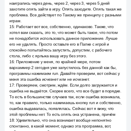
наигрались через день, через 2, через 3, через 5 дней
захотите опять зайти в игру. Опять заходите. Опять такая же
проблема. Все действует по Такому же принципу с разными
играм.
15
:
Работает вот все, собственно, одинаково. Также, что
хотел вам сказать, это то, что может быть такое, что потом
не понадобится использовать данное приложение. Лучше
его не удалять. Просто оставьте его в Папке с игрой и
спокойно попытайтесь запустить, допустим, с рабочего
стола, либо с ярлыка вашу игру без этого.
16
:
Приложение у меня, по крайней мере, потом
вархаммер 2 сегодня уже запустилось без данной как бы,
программы нажимаем run. Давайте проверим, вот сейчас у
меня эта ошибка исчезнет или не исчезнет.
17
:
Проверяем, смотрим, ждём. Если долго загружается и
ошибка не выдаётся. Скорее всего, что все будет в порядке.
То есть в большинстве случаев так, если ошибка возникала,
то, как правило, только нажимаешь кнопку run и собственно,
ошибка выдавалась, появлялась. Сейчас вот я вижу, что
этой проблемы нет. То есть опять она устранена, причём
18
:
Удивительно, что она возникает вообще непонятно
спонтанно, в какой момент, однако эта программа, вот,