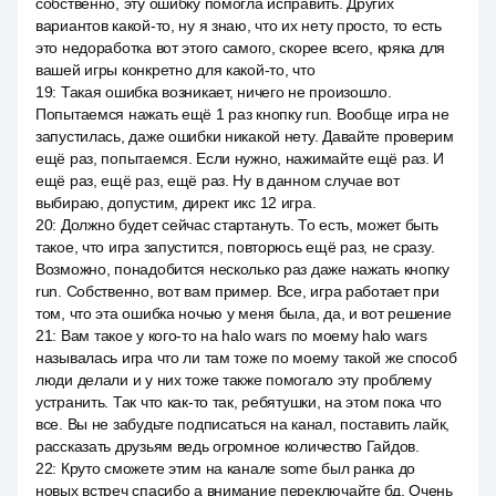
собственно, эту ошибку помогла исправить. Других
вариантов какой-то, ну я знаю, что их нету просто, то есть
это недоработка вот этого самого, скорее всего, кряка для
вашей игры конкретно для какой-то, что
19
:
Такая ошибка возникает, ничего не произошло.
Попытаемся нажать ещё 1 раз кнопку run. Вообще игра не
запустилась, даже ошибки никакой нету. Давайте проверим
ещё раз, попытаемся. Если нужно, нажимайте ещё раз. И
ещё раз, ещё раз, ещё раз. Ну в данном случае вот
выбираю, допустим, директ икс 12 игра.
20
:
Должно будет сейчас стартануть. То есть, может быть
такое, что игра запустится, повторюсь ещё раз, не сразу.
Возможно, понадобится несколько раз даже нажать кнопку
run. Собственно, вот вам пример. Все, игра работает при
том, что эта ошибка ночью у меня была, да, и вот решение
21
:
Вам такое у кого-то на halo wars по моему halo wars
называлась игра что ли там тоже по моему такой же способ
люди делали и у них тоже также помогало эту проблему
устранить. Так что как-то так, ребятушки, на этом пока что
все. Вы не забудьте подписаться на канал, поставить лайк,
рассказать друзьям ведь огромное количество Гайдов.
22
:
Круто сможете этим на канале some был ранка до
новых встреч спасибо а внимание переключайте бд. Очень