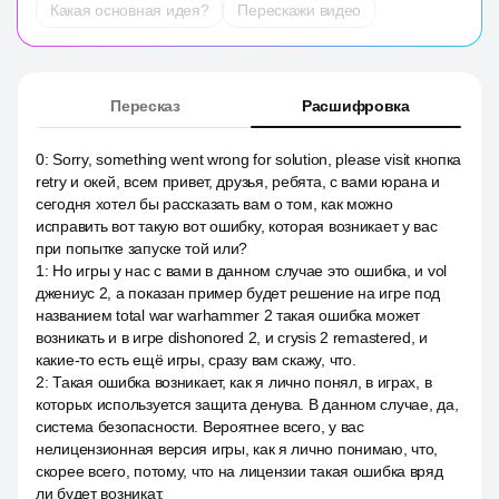
Какая основная идея?
Перескажи видео
Пересказ
Расшифровка
0
:
Sorry, something went wrong for solution, please visit кнопка
retry и окей, всем привет, друзья, ребята, с вами юрана и
сегодня хотел бы рассказать вам о том, как можно
исправить вот такую вот ошибку, которая возникает у вас
при попытке запуске той или?
1
:
Но игры у нас с вами в данном случае это ошибка, и vol
джениус 2, а показан пример будет решение на игре под
названием total war warhammer 2 такая ошибка может
возникать и в игре dishonored 2, и crysis 2 remastered, и
какие-то есть ещё игры, сразу вам скажу, что.
2
:
Такая ошибка возникает, как я лично понял, в играх, в
которых используется защита денува. В данном случае, да,
система безопасности. Вероятнее всего, у вас
нелицензионная версия игры, как я лично понимаю, что,
скорее всего, потому, что на лицензии такая ошибка вряд
ли будет возникат.