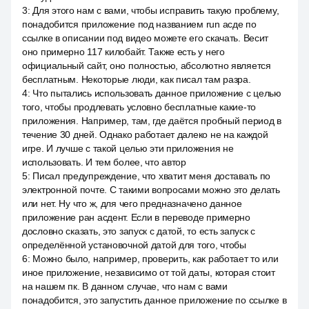
3
:
Для этого нам с вами, чтобы исправить такую проблему,
понадобится приложение под названием run асде по
ссылке в описании под видео можете его скачать. Весит
оно примерно 117 килобайт. Также есть у него
официальный сайт, оно полностью, абсолютно является
бесплатным. Некоторые люди, как писал там разра.
4
:
Что пытались использовать данное приложение с целью
того, чтобы продлевать условно бесплатные какие-то
приложения. Например, там, где даётся пробный период в
течение 30 дней. Однако работает далеко не на каждой
игре. И лучше с такой целью эти приложения не
использовать. И тем более, что автор
5
:
Писал предупреждение, что хватит меня доставать по
электронной почте. С такими вопросами можно это делать
или нет. Ну что ж, для чего предназначено данное
приложение ран асдент. Если в переводе примерно
дословно сказать, это запуск с датой, то есть запуск с
определённой установочной датой для того, чтобы
6
:
Можно было, например, проверить, как работает то или
иное приложение, независимо от той даты, которая стоит
на нашем пк. В данном случае, что нам с вами
понадобится, это запустить данное приложение по ссылке в