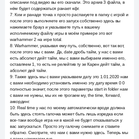
описании под видео вы его скачали. Это архив 3 файла, в
нём будет содержаться ранает кфг.
7
:
Кхм и ранаде точка x просто распакуете в папку с игрой и
после этого выполняете его запуск собственно здесь вы
нажимаете брауз и указываете путь к вашему
исполняемому файлу игры в моём примере это вот
warhammer 2 на игре total.
8
:
Warhammer, указывая ему путь, собственно, вот так вот,
после этого мы с вами. Да, date дробь тайм, у нас с вами
есть абсолют дейт тайм, мы с вами выбираем именно его,
оставляем 1, то есть не релейтив ту зе Карен дейт тайм, а
абсолют дей тайм.
9
:
Также здесь мы с вами указываем дату это 1.01.2020 нам
с вами необходимо установить именно эту дату время 0 0
полностью значит, после этого параметры start in folder нам
с вами не нужны, мы их не трогаем му, the time, forward,
аккординг.
10
:
Real time у нас по моему автоматически вроде должна
быть здесь стоять галочка может быть лишь изредка если
все-таки вообще игра ни в какой не будет отказываться у
вас запускаться. Просто эту галочку снимаете и ставите
обратно. Смотрите, что нам с вами нужно здесь. Теперь мы
с вами нажимаем run.