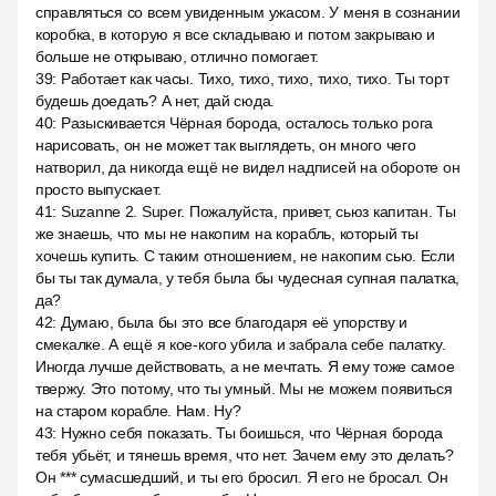
справляться со всем увиденным ужасом. У меня в сознании
коробка, в которую я все складываю и потом закрываю и
больше не открываю, отлично помогает.
39
:
Работает как часы. Тихо, тихо, тихо, тихо, тихо. Ты торт
будешь доедать? А нет, дай сюда.
40
:
Разыскивается Чёрная борода, осталось только рога
нарисовать, он не может так выглядеть, он много чего
натворил, да никогда ещё не видел надписей на обороте он
просто выпускает.
41
:
Suzanne 2. Super. Пожалуйста, привет, сьюз капитан. Ты
же знаешь, что мы не накопим на корабль, который ты
хочешь купить. С таким отношением, не накопим сью. Если
бы ты так думала, у тебя была бы чудесная супная палатка,
да?
42
:
Думаю, была бы это все благодаря её упорству и
смекалке. А ещё я кое-кого убила и забрала себе палатку.
Иногда лучше действовать, а не мечтать. Я ему тоже самое
твержу. Это потому, что ты умный. Мы не можем появиться
на старом корабле. Нам. Ну?
43
:
Нужно себя показать. Ты боишься, что Чёрная борода
тебя убьёт, и тянешь время, что нет. Зачем ему это делать?
Он *** сумасшедший, и ты его бросил. Я его не бросал. Он