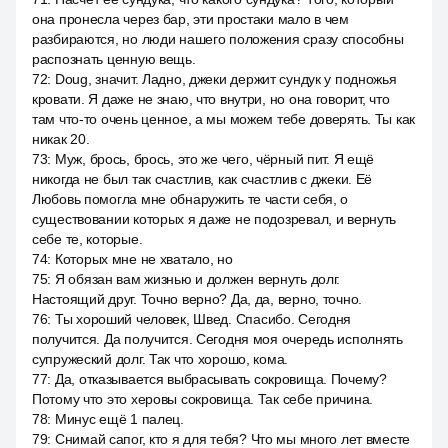
она пронесла через бар, эти простаки мало в чем
разбираются, но люди нашего положения сразу способны
распознать ценную вещь.
72
:
Doug, значит. Ладно, джеки держит сундук у подножья
кровати. Я даже не знаю, что внутри, но она говорит, что
там что-то очень ценное, а мы можем тебе доверять. Ты как
никак 20.
73
:
Муж, брось, брось, это же чего, чёрный пит. Я ещё
никогда не был так счастлив, как счастлив с джеки. Её
Любовь помогла мне обнаружить те части себя, о
существовании которых я даже не подозревал, и вернуть
себе те, которые.
74
:
Которых мне не хватало, но
75
:
Я обязан вам жизнью и должен вернуть долг.
Настоящий друг. Точно верно? Да, да, верно, точно.
76
:
Ты хороший человек, Швед. Спасибо. Сегодня
получится. Да получится. Сегодня моя очередь исполнять
супружеский долг. Так что хорошо, кома.
77
:
Да, отказывается выбрасывать сокровища. Почему?
Потому что это херовы сокровища. Так себе причина.
78
:
Минус ещё 1 палец.
79
:
Снимай сапог, кто я для тебя? Что мы много лет вместе