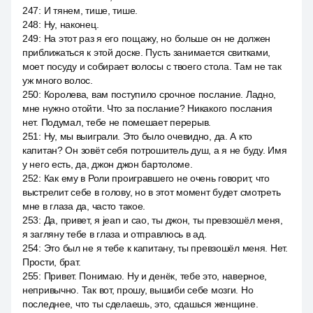
247
:
И тянем, тише, тише.
248
:
Ну, наконец.
249
:
На этот раз я его пощажу, но больше он не должен
приближаться к этой доске. Пусть занимается свитками,
моет посуду и собирает волосы с твоего стола. Там не так
уж много волос.
250
:
Королева, вам поступило срочное послание. Ладно,
мне нужно отойти. Что за послание? Никакого послания
нет. Подумал, тебе не помешает перерыв.
251
:
Ну, мы выиграли. Это было очевидно, да. А кто
капитан? Он зовёт себя потрошитель душ, а я не буду. Имя
у него есть, да, джон джон бартоломе.
252
:
Как ему в Роли проигравшего не очень говорит, что
выстрелит себе в голову, но в этот момент будет смотреть
мне в глаза да, часто такое.
253
:
Да, привет, я jean и сао, ты джон, ты превзошёл меня,
я загляну тебе в глаза и отправлюсь в ад.
254
:
Это был не я тебе к капитану, ты превзошёл меня. Нет.
Прости, брат.
255
:
Привет. Понимаю. Ну и денёк, тебе это, наверное,
непривычно. Так вот, прошу, вышиби себе мозги. Но
последнее, что ты сделаешь, это, сдашься женщине.