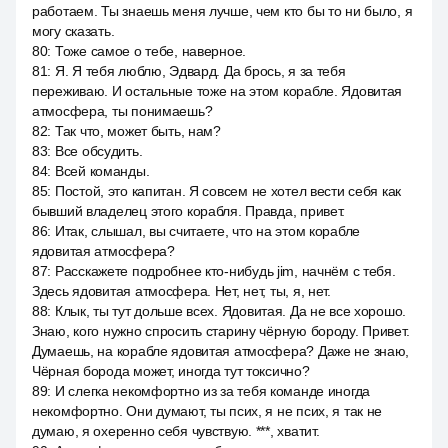
работаем. Ты знаешь меня лучше, чем кто бы то ни было, я
могу сказать.
80
:
Тоже самое о тебе, наверное.
81
:
Я. Я тебя люблю, Эдвард. Да брось, я за тебя
переживаю. И остальные тоже на этом корабле. Ядовитая
атмосфера, ты понимаешь?
82
:
Так что, может быть, нам?
83
:
Все обсудить.
84
:
Всей команды.
85
:
Постой, это капитан. Я совсем не хотел вести себя как
бывший владелец этого корабля. Правда, привет.
86
:
Итак, слышал, вы считаете, что на этом корабле
ядовитая атмосфера?
87
:
Расскажете подробнее кто-нибудь jim, начнём с тебя.
Здесь ядовитая атмосфера. Нет, нет, ты, я, нет.
88
:
Клык, ты тут дольше всех. Ядовитая. Да не все хорошо.
Знаю, кого нужно спросить старину чёрную бороду. Привет.
Думаешь, на корабле ядовитая атмосфера? Даже не знаю,
Чёрная борода может, иногда тут токсично?
89
:
И слегка некомфортно из за тебя команде иногда
некомфортно. Они думают, ты псих, я не псих, я так не
думаю, я охеренно себя чувствую. ***, хватит.