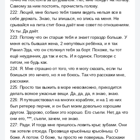
Самому за ним постоять, прочистить голову.
222
:
Люций, мне больно тебя таким видеть нельзя все в
себе держать. Знаю, ты злишься, но злись на меня. Не
срывайся на пита стит бона даёт мне совет по отношениям.
Ух ты. Да даёт.
223
:
Потому что он старше тебя и знает гораздо больше. У
меня есть бывшая жена, 2 непутёвых ребёнка, и я так
Ранил Эда, что он столкнул тебя за борт. Похоже, ты тот
ещё неудачник, да так и есть. И я одинок. Поговори с
питом, не будь как.
224
:
Я. Мне страшно от того, что я могу сказать, если ты
боишься это ничего, но я не боюсь. Так что расскажи мне,
расскажи.
225
:
Просто так выжить в море невозможно, приходится
делать всякое ужасные вещи. Да, да, да, я знаю, знаю.
226
:
Я путешествовал на многих кораблях, и на 1 из них
был ретерер перчик, и он был моим довольно хорошим
другом. Здорово, собаки это хорошо. Его съели. Нет, да что
они его, ***, съели, зачем, не знаю.
227
:
Ради. И тогда мне пришлось ловить крыс зубами. Они
так хотели отсюда. Прозвище крысёныш крысёныш. О
боже. А потом. О боже, ты просто не поверишь. Расскажи