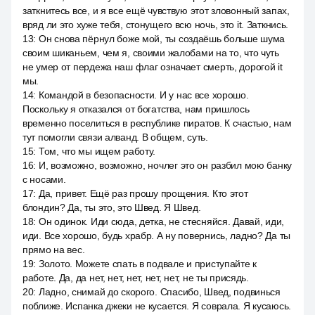
заткнитесь все, и я все ещё чувствую этот зловонный запах,
вряд ли это хуже тебя, стонущего всю ночь, это it. Заткнись.
13
:
Он снова пёрнул боже мой, ты создаёшь больше шума
своим шиканьем, чем я, своими жалобами на то, что чуть
не умер от пердежа наш флаг означает смерть, дорогой it
мы.
14
:
Командой в безопасности. И у нас все хорошо.
Поскольку я отказался от богатства, нам пришлось
временно поселиться в республике пиратов. К счастью, нам
тут помогли связи алванд. В общем, суть.
15
:
Том, что мы ищем работу.
16
:
И, возможно, возможно, ночлег это он разбил мою банку
с носами.
17
:
Да, привет. Ещё раз прошу прощения. Кто этот
блондин? Да, ты это, это Швед. Я Швед.
18
:
Он одинок. Иди сюда, детка, не стесняйся. Давай, иди,
иди. Все хорошо, будь храбр. А ну повернись, ладно? Да ты
прямо на вес.
19
:
Золото. Можете спать в подвале и приступайте к
работе. Да, да нет, нет, нет, нет, нет, не ты присядь.
20
:
Ладно, снимай до скорого. Спасибо, Швед, подвинься
поближе. Испанка джеки не кусается. Я соврала. Я кусаюсь.