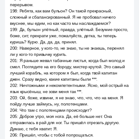
перерывом.
198
:
Ребята, как вам бульон? Он такой прекрасный,
сложный и сбалансированный. Я не пробовал ничего
вкуснее, мы едим, но как часто мы наслаждаемся?
199
:
Да, бульон улётный, правда, улётный. Безумие просто,
боже, сит, прекрати уже, пожалуйста, детка, ты теперь
куришь? Курю. Да, да, да, принял.
200
:
Наверное, у кого-то, не знаю, ты не знаешь, перенял
ли у кого-то привычку курить.
201
:
Я раньше жевал табачные листья, когда был молод и
смел. Поглядите на его бороду, мистер крутой. Это самый
лучший корабль, на котором я был, когда твой капитан
джен. Сразу видно, какие капитаны были ***.
202
:
Ничтожными и некомпетентными. Ясно, мой острый на
язык крысёныш, не зови меня так ***.
203
:
Ой, боже, извини, я не знаю, что, что, что на меня. Я
пойду лучше займусь, ну, полотенцами.
204
:
Что там с полотенцами происходит?
205
:
Доброе утро, моя нога. Да, её больше нет. Она
отправилась в рай для ног. Ты пришёл отрезать другую.
Думаю, с тебя хватит. Я.
206
:
Пришёл, чтобы с тобой попрощаться.