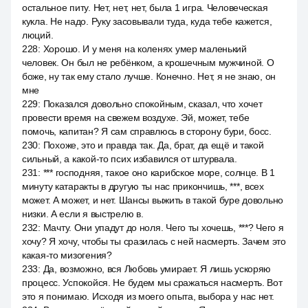
остальное питу. Нет, нет, нет, была 1 игра. Человеческая
кукла. Не надо. Руку засовывали туда, куда тебе кажется,
люций.
228
:
Хорошо. И у меня на коленях умер маленький
человек. Он был не ребёнком, а крошечным мужчиной. О
боже, ну так ему стало лучше. Конечно. Нет, я не знаю, он
мне
229
:
Показался довольно спокойным, сказал, что хочет
провести время на свежем воздухе. Эй, может, тебе
помочь, капитан? Я сам справлюсь в сторону бури, босс.
230
:
Похоже, это и правда так. Да, брат, да ещё и такой
сильный, а какой-то псих избавился от штурвала.
231
:
*** господняя, такое оно карибское море, солнце. В 1
минуту катаракты в другую ты нас прикончишь, ***, всех
может. А может, и нет. Шансы выжить в такой буре довольно
низки. А если я выстрелю в.
232
:
Мачту. Они упадут до ноля. Чего ты хочешь, ***? Чего я
хочу? Я хочу, чтобы ты сразилась с ней насмерть. Зачем это
какая-то мизогения?
233
:
Да, возможно, вся Любовь умирает. Я лишь ускоряю
процесс. Успокойся. Не будем мы сражаться насмерть. Вот
это я понимаю. Исходя из моего опыта, выбора у нас нет.