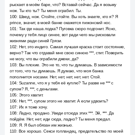
рыскает в моём баре, что? Вставай сейчас. Да я возьму
нож. Ты кто ты? Ты меня ограбил. Ты.
100
:
Швед, нож. Стойте, стойте. Вы хоть знаете, кто я? Я
prince, значит, в моей банке окажется пижонский нос.
101
:
Так где наша лодка? Пуговка скоро подгонит. Ясно,
почему у тебя лицо синее, вот ради чего мы рисковали
жизнями ради синей Грязи.
102
:
Нет, это индиго. Самая лучшая краска стоит состояние,
верно? Так что отдавай мне свою синюю ***, стит. Поверить
не могу, что вы ограбили джеки, да?
103
:
Вы плохие. Это не то, что ты думаешь. В зависимости
от того, что ты думаешь. Я думаю, что моя банка
пополнится носами. Нет, нет, нет, нет, нет. Стой.
104
:
Suzanne, что я у тебя её куплю? Ты разве не *** с
супом? Я, ***, с деньгами.
105
:
Этого хватит.
106
:
Нет, ***, супом этого не хватит. А если удвоить?
107
:
Их я тоже хочу.
108
:
Ладно, продано. Уведи отсюда этих ***. Эй, ***. Да
пойдём. Нет, нет, иди сюда, ладно? Ты меня предал.
109
:
Я. Я был обязан им жизнью.
110
:
Все хорошо. Секси голландец, предательство по моей