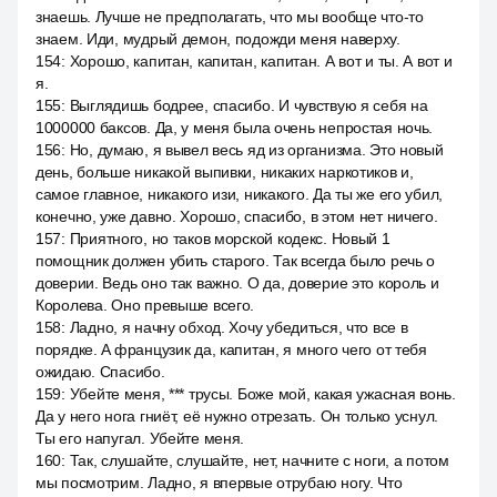
знаешь. Лучше не предполагать, что мы вообще что-то
знаем. Иди, мудрый демон, подожди меня наверху.
154
:
Хорошо, капитан, капитан, капитан. А вот и ты. А вот и
я.
155
:
Выглядишь бодрее, спасибо. И чувствую я себя на
1000000 баксов. Да, у меня была очень непростая ночь.
156
:
Но, думаю, я вывел весь яд из организма. Это новый
день, больше никакой выпивки, никаких наркотиков и,
самое главное, никакого изи, никакого. Да ты же его убил,
конечно, уже давно. Хорошо, спасибо, в этом нет ничего.
157
:
Приятного, но таков морской кодекс. Новый 1
помощник должен убить старого. Так всегда было речь о
доверии. Ведь оно так важно. О да, доверие это король и
Королева. Оно превыше всего.
158
:
Ладно, я начну обход. Хочу убедиться, что все в
порядке. A французик да, капитан, я много чего от тебя
ожидаю. Спасибо.
159
:
Убейте меня, *** трусы. Боже мой, какая ужасная вонь.
Да у него нога гниёт, её нужно отрезать. Он только уснул.
Ты его напугал. Убейте меня.
160
:
Так, слушайте, слушайте, нет, начните с ноги, а потом
мы посмотрим. Ладно, я впервые отрубаю ногу. Что