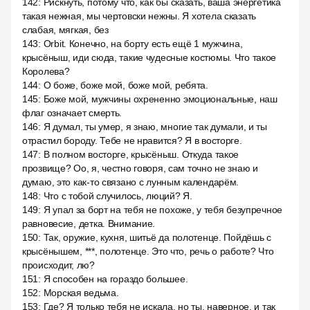
142
:
Рискнуть, потому что, как бы сказать, ваша энергетика
такая нежная, мы чертовски нежны. Я хотела сказать
слабая, мягкая, без
143
:
Orbit. Конечно, на борту есть ещё 1 мужчина,
крысёныш, иди сюда, такие чудесные костюмы. Что такое
Королева?
144
:
О боже, боже мой, боже мой, ребята.
145
:
Боже мой, мужчины охрененно эмоциональные, наш
флаг означает смерть.
146
:
Я думал, ты умер, я знаю, многие так думали, и ты
отрастил бороду. Тебе не нравится? Я в восторге.
147
:
В полном восторге, крысёныш. Откуда такое
прозвище? Оо, я, честно говоря, сам точно не знаю и
думаю, это как-то связано с лунным календарём.
148
:
Что с тобой случилось, люций? Я.
149
:
Я упал за борт на тебя не похоже, у тебя безупречное
равновесие, детка. Внимание.
150
:
Так, оружие, кухня, шитьё да полотенце. Пойдёшь с
крысёнышем, ***, полотенце. Это что, речь о работе? Что
происходит, лю?
151
:
Я способен на гораздо большее.
152
:
Морская ведьма.
153
:
Где? Я только тебя не искала, но ты, наверное, и так