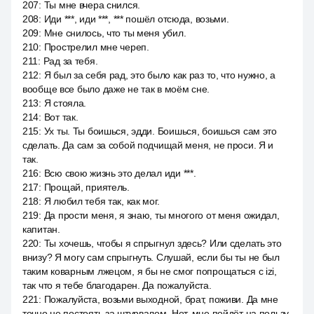
207
:
Ты мне вчера снился.
208
:
Иди ***, иди ***, *** пошёл отсюда, возьми.
209
:
Мне снилось, что ты меня убил.
210
:
Прострелил мне череп.
211
:
Рад за тебя.
212
:
Я был за себя рад, это было как раз то, что нужно, а
вообще все было даже не так в моём сне.
213
:
Я стояла.
214
:
Вот так.
215
:
Ух ты. Ты боишься, эдди. Боишься, боишься сам это
сделать. Да сам за собой подчищай меня, не проси. Я и
так.
216
:
Всю свою жизнь это делал иди ***.
217
:
Прощай, приятель.
218
:
Я любил тебя так, как мог.
219
:
Да прости меня, я знаю, ты многого от меня ожидал,
капитан.
220
:
Ты хочешь, чтобы я спрыгнул здесь? Или сделать это
внизу? Я могу сам спрыгнуть. Слушай, если бы ты не был
таким коварным лжецом, я бы не смог попрощаться с izi,
так что я тебе благодарен. Да пожалуйста.
221
:
Пожалуйста, возьми выходной, брат, поживи. Да мне
точно не постоять за штурвалом. Нет, мне пойдёт на пользу.