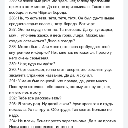
285
:
Человек был убит, что здесь нет, голову проломили
прямо в этом месте. Да нет, не припоминаю. Такого нет
вообще, я тоже Чёрная борода.
286
:
Не, то есть тётя, тётя, тётя, тётя. Он был где-то выше
среднего седые волосы, тату, борода. Вот черт.
287
:
Это по вкусу, понятно. Ты потеешь. Да тут тут жарко,
мэм. Тут очень жарко, я весь горю. Жара. Может, мы
сходим освежиться? Дело в погоде?
288
:
Может быть. Или может, это вина пробуждает твоё
внутреннее инферно? Нет, мне так не кажется. Просто у
него очень серьёзная.
289
:
Черт, куда вы идёте?
290
:
Черт освежает, точно стит говорит, это эвкалипт усус
эвкалипт. Странное название. Да да, я скучал.
291
:
У меня был поцелуй, что правда, да, даже много
Поцелуев хотелось тебе сказать, потому что, ну нет, нет,
ничего нет, я хочу
292
:
Тебе все рассказывать?
293
:
Я этому рад. Ну давай с кем? Арчи красивая и грудь
показала. Ух ты, круто. Обе груди. Так хватит. Больше не
надо.
294
:
Не плачь, Бонет просто перестановка. Да я не против.
Ножи хорошо дополняют интерьер.