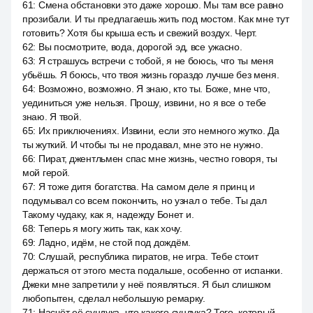
61
:
Смена обстановки это даже хорошо. Мы там все равно
прозибали. И ты предлагаешь жить под мостом. Как мне тут
готовить? Хотя бы крыша есть и свежий воздух. Черт.
62
:
Вы посмотрите, вода, дорогой эд, все ужасно.
63
:
Я страшусь встречи с тобой, я не боюсь, что ты меня
убьёшь. Я боюсь, что твоя жизнь гораздо лучше без меня.
64
:
Возможно, возможно. Я знаю, кто ты. Боже, мне что,
уединиться уже нельзя. Прошу, извини, но я все о тебе
знаю. Я твой.
65
:
Их приключениях. Извини, если это немного жутко. Да
ты жуткий. И чтобы ты не продавал, мне это не нужно.
66
:
Пират, джентльмен спас мне жизнь, честно говоря, ты
мой герой.
67
:
Я тоже дитя богатства. На самом деле я принц и
подумывал со всем покончить, но узнал о тебе. Ты дал
Такому чудаку, как я, надежду Бонет и.
68
:
Теперь я могу жить так, как хочу.
69
:
Ладно, идём, не стой под дождём.
70
:
Слушай, республика пиратов, не игра. Тебе стоит
держаться от этого места подальше, особенно от испанки.
Джеки мне запретили у неё появляться. Я был слишком
любопытен, сделал небольшую ремарку.
71
:
Насчёт её сундука, что какого сундука? Того, который