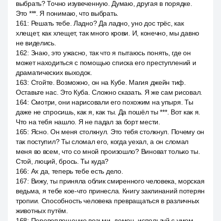
выбрать? Точно изувеченную. Думаю, другая в порядке.
Это ***. Я понимаю, что выбрать.
161
:
Решать тебе. Ладно? Да ладно, уно дос трёс, как
хлещет, как хлещет, так много крови. И, конечно, мы давно
не виделись.
162
:
Знаю, это ужасно, так что я пытаюсь понять, где он
может находиться с помощью списка его преступлений и
драматических выходок.
163
:
Стойте. Возможно, он на Кубе. Магия джейн тиф.
Оставьте нас. Это Куба. Сложно сказать. Я же сам рисовал.
164
:
Смотри, они нарисовали его похожим на упыря. Ты
даже не спросишь, как я, как ты. Да пошёл ты ***. Вот как я.
Что на тебя нашло. Я не падал за борт мести.
165
:
Ясно. Он меня столкнул. Это тебя столкнул. Почему он
так поступил? Ты сломал его, когда уехал, а он сломал
меня во всем, что со мной произошло? Виноват только ты.
Стой, люций, брось. Ты куда?
166
:
Ах да, теперь тебе есть дело.
167
:
Вижу, ты приняла облик смиренного человека, морская
ведьма, я тебе кое-что принесла. Книгу заклинаний потерян
тропии. Способность человека превращаться в различных
животных путём.
168
:
Перевоплощение возьми, демон, используй с умом.