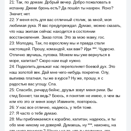
21
:
Так, по домам. Добрый вечер. Добро пожаловать в
испанку. Джеки бронь есть? Да пошёл ты нахрен. Ясно?
Значит, нет.
22
:
У меня есть для вас отличный столик, за мной, моя
любимая рука. Я вас предупреждал. Думаю, можно сказать,
что наш экипаж сейчас находится в состоянии
восстановления. Заказ готов. Это за мою маму, гос.
23
:
Молодец. Так, по взрослому мы и правда стали
настоящей. Прошу, командой, как вам? Иди ***. Чудесно.
Отлично звучишь, пуговка. Можем мы уже вернуться в
море, капитан? Скоро нам ещё нужно.
24
:
Подкопить деньжат нас переполняет боевой дух. Это
наш золотой век. Дай мне чего-нибудь покрепче. Олу,
выпивка платная, ты же в курсе? Ну же, прошу, я с
радостью вас угощу. Спа.
25
:
Спасибо, ричард бейнс, друзья зовут меня рики. Вы
стид Боннет, так ведь? Боюсь, я понятия не имею, о чем вы
или кто это or меня зовут. Извините, повторюсь.
26
:
У нас все отлично, надеюсь, у тебя тоже.
27
:
Я часто о тебе думаю.
28
:
Мы приближаемся к кораблю, капитан, надеюсь, и ты
обо мне никому не доверяй. Думаешь, ну ***, наконец, на
это ушла вечность? Шансы на то, что ты получишь это