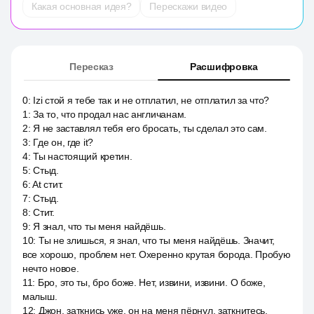
Какая основная идея?
Перескажи видео
Пересказ
Расшифровка
0
:
Izi стой я тебе так и не отплатил, не отплатил за что?
1
:
За то, что продал нас англичанам.
2
:
Я не заставлял тебя его бросать, ты сделал это сам.
3
:
Где он, где it?
4
:
Ты настоящий кретин.
5
:
Стыд.
6
:
At стит.
7
:
Стыд.
8
:
Стит.
9
:
Я знал, что ты меня найдёшь.
10
:
Ты не злишься, я знал, что ты меня найдёшь. Значит,
все хорошо, проблем нет. Охеренно крутая борода. Пробую
нечто новое.
11
:
Бро, это ты, бро боже. Нет, извини, извини. О боже,
малыш.
12
:
Джон, заткнись уже, он на меня пёрнул, заткнитесь,