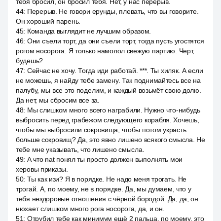
тебя бросил, он бросил тебя. Нет, у нас перерыв.
44
:
Перерыв. Не говори ерунды, плевать, что вы говорите.
Он хороший парень.
45
:
Команда выглядит не лучшим образом.
46
:
Они съели торт, да они съели торт, тогда пусть угостятся
рогом носорога. Я только намолол свежую партию. Черт,
будешь?
47
:
Сейчас не хочу. Тогда иди работай. ***. Ты хиляк. А если
не можешь, я найду тебе замену. Так поднимайтесь все на
палубу, мы все это поделим, и каждый возьмёт свою долю.
Да нет, мы сбросим все за.
48
:
Мы слишком много всего награбили. Нужно что-нибудь
выбросить перед грабежом следующего корабля. Хочешь,
чтобы мы выбросили сокровища, чтобы потом украсть
больше сокровищ? Да, это явно лишено всякого смысла. Не
тебе мне указывать, что лишено смысла.
49
:
А что nat понял ты просто должен выполнять мои
херовы приказы.
50
:
Ты как изи? Я в порядке. Не надо меня трогать. Не
трогай. А, по моему, не в порядке. Да, мы думаем, что у
тебя нездоровые отношения с чёрной бородой. Да, да, он
нюхает слишком много рога носорога, да, и он.
51
:
Отрубил тебе как минимум ещё 2 пальца, по моему, это