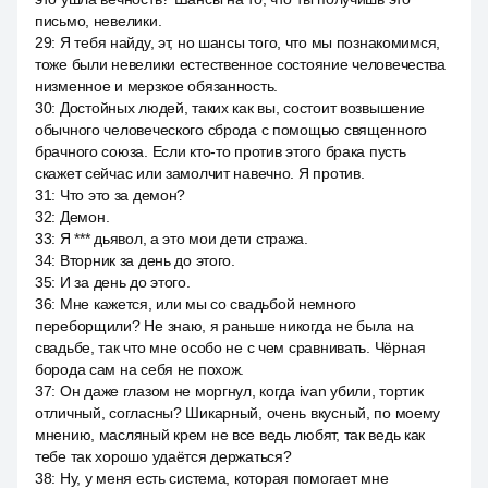
письмо, невелики.
29
:
Я тебя найду, эт, но шансы того, что мы познакомимся,
тоже были невелики естественное состояние человечества
низменное и мерзкое обязанность.
30
:
Достойных людей, таких как вы, состоит возвышение
обычного человеческого сброда с помощью священного
брачного союза. Если кто-то против этого брака пусть
скажет сейчас или замолчит навечно. Я против.
31
:
Что это за демон?
32
:
Демон.
33
:
Я *** дьявол, а это мои дети стража.
34
:
Вторник за день до этого.
35
:
И за день до этого.
36
:
Мне кажется, или мы со свадьбой немного
переборщили? Не знаю, я раньше никогда не была на
свадьбе, так что мне особо не с чем сравнивать. Чёрная
борода сам на себя не похож.
37
:
Он даже глазом не моргнул, когда ivan убили, тортик
отличный, согласны? Шикарный, очень вкусный, по моему
мнению, масляный крем не все ведь любят, так ведь как
тебе так хорошо удаётся держаться?
38
:
Ну, у меня есть система, которая помогает мне