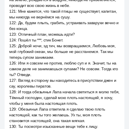
проводит всю свою жизнь в небе.
121
:
Мне кажется, что такой птицы не существует, капитан,
мы никогда не вернёмся на сушу.
122
:
Да, будем плыть, грабить, устраивать заварухи вечно и
без конца.
123
:
Отличный план, можешь идти?
124
:
Пошёл ты ***, стик Бонет.
125
:
Доброй ночи, эд тич, мы возвращаемся, Любовь моя,
мой глубокий океан, мы больше не расстанемся. Так мы
теперь супом занимаем.
126
:
Или я совсем не против, люблю суп и я. Значит, ты на
самом деле не занимаешься супами? Не совсем. Тогда кто
ты? Отведи.
127
:
Взгляд в сторону вы находитесь в присутствии джен и
сау, королевы пиратов.
128
:
И тогда обезьянья Лапа начала светиться я молю тебя,
Тёмный господин, сделай мою плоть настоящей, я хочу,
чтобы у меня была настоящая плоть.
129
:
Обезьянья Лапа ответила я сделаю твою плоть
настоящей, как ты того желаешь. Ух ты, моя плоть
становится настоящей, она такая мягкая.
130
:
Ты посмотри изысканные вещи тебе к лицу.