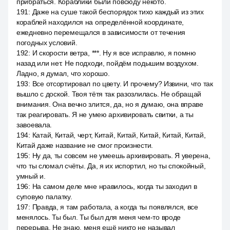
прибраться. Кораблики были повсюду некото.
191
:
Даже на суше такой беспорядок тихо каждый из этих
кораблей находился на определённой координате,
ежедневно перемещался в зависимости от течения
погодных условий.
192
:
И скорости ветра, ***. Ну я все исправлю, я помню
назад или нет. Не подходи, пойдём подышим воздухом.
Ладно, я думал, что хорошо.
193
:
Все отсортировал по цвету. И прочему? Извини, что так
вышло с доской. Твоя тётя так разозлилась. Не обращай
внимания. Она вечно злится, да, но я думаю, она вправе
так реагировать. Я не умею архивировать свитки, а ты
завоевала.
194
:
Катай, Китай, черт, Китай, Китай, Китай, Китай, Китай,
Китай даже название не смог произнести.
195
:
Ну да, ты совсем не умеешь архивировать. Я уверена,
что ты сломал счёты. Да, я их испортил, но ты спокойный,
умный и.
196
:
На самом деле мне нравилось, когда ты заходил в
суповую палатку.
197
:
Правда, я там работала, а когда ты появлялся, все
менялось. Ты был. Ты был для меня чем-то вроде
перерыва. Не знаю, меня ещё никто не называл