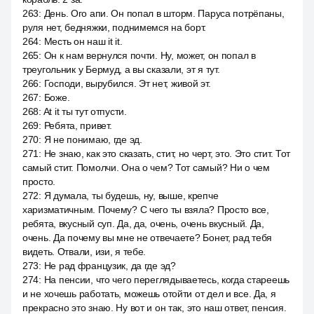
263
:
День. Ого апи. Он попал в шторм. Паруса потрёпаны,
руля нет, бедняжки, поднимемся на борт.
264
:
Месть он наш it it.
265
:
Он к нам вернулся почти. Ну, может, он попал в
треугольник у Бермуд, а вы сказали, эт я тут.
266
:
Господи, вырубился. Эт нет, живой эт.
267
:
Боже.
268
:
At it ты тут отпусти.
269
:
Ребята, привет.
270
:
Я не понимаю, где эд.
271
:
Не знаю, как это сказать, стит, но черт, это. Это стит. Тот
самый стит. Помолчи. Она о чем? Тот самый? Ни о чем
просто.
272
:
Я думала, ты будешь, ну, выше, крепче
харизматичным. Почему? С чего ты взяла? Просто все,
ребята, вкусный суп. Да, да, очень, очень вкусный. Да,
очень. Да почему вы мне не отвечаете? Бонет, рад тебя
видеть. Отвали, изи, я тебе.
273
:
Не рад французик, да где эд?
274
:
На пенсии, что чего переглядываетесь, когда стареешь
и не хочешь работать, можешь отойти от дел и все. Да, я
прекрасно это знаю. Ну вот и он так, это наш ответ, пенсия.