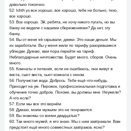
довольно токсично.
52
:
Ichth ys все хорошо, все хорошо, тебе не больно, тихо,
все хорошо.
53
:
Все хорошо. Эй, ребята, не хочу никого пугать, но вы
банку не видели с нашими сбережениями? Да нет, эту
банку.
54
:
Вы от меня её скрывали, джеки. Это наши деньги. Мы
их заработали. Вы у меня жили по тарифу разорившиеся
ублюдки. Думаю, вам пора перейти на тариф.
Неблагодарные ничтожества. Будет много, сборов. Очень
много.
55
:
Комнаты и питания, если не ошибаюсь, они живут в
виста, сьют виста, сьют комната с окном.
56
:
Получистая вода. Добрось. Тебе ещё что-нибудь.
Приходит на ум. Пирожок, профессиональная подготовка и
обучение точно доброе. Похоже, вы должны мне. Неужели?
А что если?
57
:
Если мы все это вернём.
58
:
Думаю, моим мужьям это не понравится.
59
:
Вы знакомы со всеми двадцатью?
60
:
Так много мужей, я его знаю. Мы с ним завтракали. Вам
предстоит ещё много совместных завтраков, ясно?