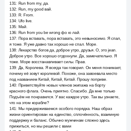
131
:
Run from my, да.
132
:
Run, my good вай.
133
:
R. From.
134
:
Ufo live.
135
:
Май.
136
:
Run from you be wrong фо ю лай.
137
:
Пора вставать, пора вставать, это невыносимо. Я спал,
я тоже. Я уже давно так хорошо не спал. Море.
138
:
Лекарство богов да, доброе утро, друзья. О, это jean.
Доброе утро. Все хорошо отдохнули. Да, замечательно. Я
тоже. Море восстанавливает силы. Прав.
139
:
Да, Королева. Я всегда так говорил. Он меня понимает,
почему её зовут королевой. Похоже, она завоевала место
под названием Китай, Китай, Китай. Прошу поприве.
140
:
Приветствуйте новых членов экипажа на борту
красного флага. Очень приятно. Спасибо. Да мне только
Подъём не понравился. У вас каждое утро. Так вы узнаете,
что на этом корабле?
141
:
Мы придерживаемся особого порядка. Наш образ
жизни ориентирован на единство, сплочённость, взаимную
поддержку и баланс. Обычно мужчинам сложно здесь
прижиться, но мы решили с вами