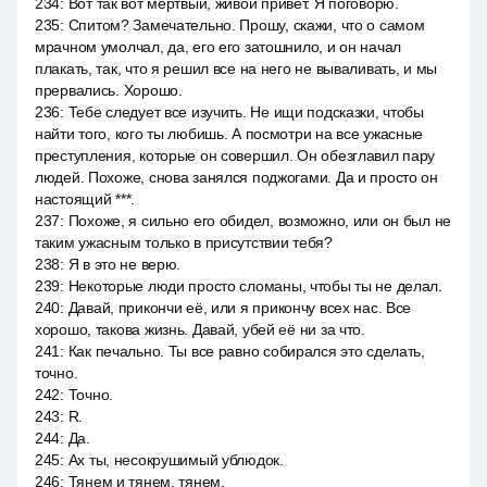
234
:
Вот так вот мёртвый, живой привет. Я поговорю.
235
:
Спитом? Замечательно. Прошу, скажи, что о самом
мрачном умолчал, да, его его затошнило, и он начал
плакать, так, что я решил все на него не вываливать, и мы
прервались. Хорошо.
236
:
Тебе следует все изучить. Не ищи подсказки, чтобы
найти того, кого ты любишь. А посмотри на все ужасные
преступления, которые он совершил. Он обезглавил пару
людей. Похоже, снова занялся поджогами. Да и просто он
настоящий ***.
237
:
Похоже, я сильно его обидел, возможно, или он был не
таким ужасным только в присутствии тебя?
238
:
Я в это не верю.
239
:
Некоторые люди просто сломаны, чтобы ты не делал.
240
:
Давай, прикончи её, или я прикончу всех нас. Все
хорошо, такова жизнь. Давай, убей её ни за что.
241
:
Как печально. Ты все равно собирался это сделать,
точно.
242
:
Точно.
243
:
R.
244
:
Да.
245
:
Ах ты, несокрушимый ублюдок.
246
:
Тянем и тянем, тянем.