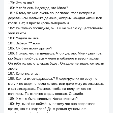
179
:
Это за что?
180
:
У тебя есть Надежда, это Мило?
181
:
К тому же мне очень понравилась твоя история о
деревянном мальчике демоне, который жаждал жизни или
крови. Нет, я просто кровь вытирала и.
182
:
Вы только поглядите, эй, я и не знал о существовании
этой каюты.
183
:
Уйдите вы все.
184
:
Забери *** ногу.
185
:
Он был твоим другом?
186
:
Я знаю, что ты делаешь. Что я делаю. Мне нужен тот,
кто будет прибираться у меня в кабинете и ввести архив.
Он тебя только отвлекать будет. Он даже не знает, как вести
архив.
187
:
Конечно, знает.
188
:
Как ты их складываешь? Я сортирую их по весу, но
могу и по ширине, если хотите, или даже могу их открывать
и так складывать. Главное, чтобы на полу ничего не
валялось. Ты отлично справляешься. Спасибо.
189
:
У меня была система. Какая система?
190
:
Ну, ты её не поймёшь, потому что она опережала
время, что ты наделал? Да, я решил тут немного