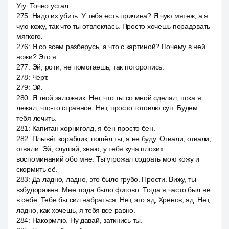
Угу. Точно устал.
275
:
Надо их убить. У тебя есть причина? Я чую мятеж, а я
чую кожу, так что ты отвлеклась. Просто хочешь порадовать
мягкого.
276
:
Я со всем разберусь, а что с картиной? Почему в ней
ножи? Это я.
277
:
Эй, роти, не помогаешь, так поторопись.
278
:
Черт.
279
:
Эй.
280
:
Я твой заложник. Нет, что ты со мной сделал, пока я
лежал, что-то странное. Нет, просто готовлю суп. Будем
тебя лечить.
281
:
Капитан хорниголд, я бен просто бен.
282
:
Плывёт кораблик, пошёл ты, я не буду. Отвали, отвали,
отвали. Эй, слушай, знаю, у тебя куча плохих
воспоминаний обо мне. Ты угрожал содрать мою кожу и
скормить её.
283
:
Да ладно, ладно, это было грубо. Прости. Вижу, ты
взбудоражен. Мне тогда было фигово. Тогда я часто был не
в себе. Тебе бы сил набраться. Нет, это яд, Хренов, яд. Нет,
ладно, как хочешь, я тебя все равно.
284
:
Накормлю. Ну давай, заткнись ты.