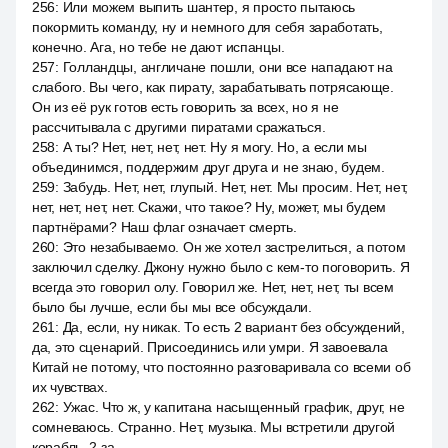
256
:
Или можем выпить шантер, я просто пытаюсь
покормить команду, ну и немного для себя заработать,
конечно. Ага, но тебе не дают испанцы.
257
:
Голландцы, англичане пошли, они все нападают на
слабого. Вы чего, как пирату, зарабатывать потрясающе.
Он из её рук готов есть говорить за всех, но я не
рассчитывала с другими пиратами сражаться.
258
:
А ты? Нет, нет, нет, нет. Ну я могу. Но, а если мы
объединимся, поддержим друг друга и не знаю, будем.
259
:
Забудь. Нет, нет, глупый. Нет, нет. Мы просим. Нет, нет,
нет, нет, нет, нет. Скажи, что такое? Ну, может, мы будем
партнёрами? Наш флаг означает смерть.
260
:
Это незабываемо. Он же хотел застрелиться, а потом
заключил сделку. Джону нужно было с кем-то поговорить. Я
всегда это говорил олу. Говорил же. Нет, нет, нет, ты всем
было бы лучше, если бы мы все обсуждали.
261
:
Да, если, ну никак. То есть 2 вариант без обсуждений,
да, это сценарий. Присоединись или умри. Я завоевала
Китай не потому, что постоянно разговаривала со всеми об
их чувствах.
262
:
Ужас. Что ж, у капитана насыщенный график, друг, не
сомневаюсь. Странно. Нет, музыка. Мы встретили другой
корабль. 2 за.