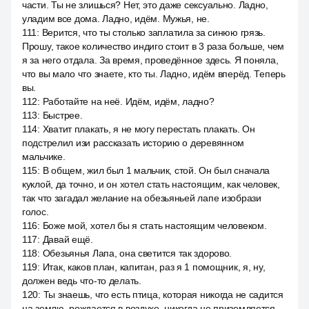
части. Ты не злишься? Нет, это даже сексуально. Ладно,
уладим все дома. Ладно, идём. Мужья, не.
111
:
Верится, что ты столько заплатила за синюю грязь.
Прошу, такое количество индиго стоит в 3 раза больше, чем
я за него отдала. За время, проведённое здесь. Я поняла,
что вы мало что знаете, кто ты. Ладно, идём вперёд. Теперь
вы.
112
:
Работайте на неё. Идём, идём, ладно?
113
:
Быстрее.
114
:
Хватит плакать, я не могу перестать плакать. Он
подстрелил изи рассказать историю о деревянном
мальчике.
115
:
В общем, жил был 1 мальчик, стой. Он был сначала
куклой, да точно, и он хотел стать настоящим, как человек,
так что загадал желание на обезьяньей лапе изобрази
голос.
116
:
Боже мой, хотел бы я стать настоящим человеком.
117
:
Давай ещё.
118
:
Обезьянья Лапа, она светится так здорово.
119
:
Итак, каков план, капитан, раз я 1 помощник, я, ну,
должен ведь что-то делать.
120
:
Ты знаешь, что есть птица, которая никогда не садится
на землю, рождается в воздухе, никогда не приземляется,