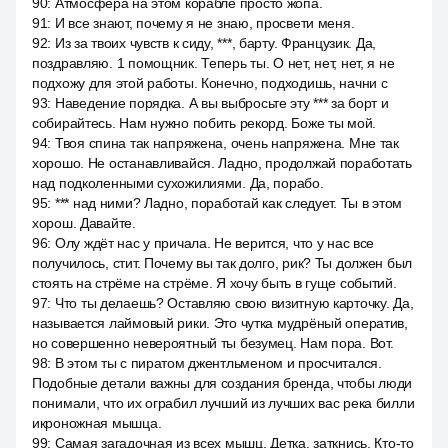
90
:
Атмосфера на этом корабле просто жопа.
91
:
И все знают, почему я не знаю, просвети меня.
92
:
Из за твоих чувств к сиду, ***, барту. Французик. Да,
поздравляю. 1 помощник. Теперь ты. О нет, нет, нет, я не
подхожу для этой работы. Конечно, подходишь, начни с
93
:
Наведение порядка. А вы выбросьте эту *** за борт и
собирайтесь. Нам нужно побить рекорд. Боже ты мой.
94
:
Твоя спина так напряжена, очень напряжена. Мне так
хорошо. Не останавливайся. Ладно, продолжай поработать
над подколенными сухожилиями. Да, порабо.
95
:
*** над ними? Ладно, поработай как следует. Ты в этом
хорош. Давайте.
96
:
Олу ждёт нас у причала. Не верится, что у нас все
получилось, стит. Почему вы так долго, рик? Ты должен был
стоять на стрёме на стрёме. Я хочу быть в гуще событий.
97
:
Что ты делаешь? Оставляю свою визитную карточку. Да,
называется лаймовый рики. Это чутка мудрёный оператив,
но совершенно невероятный ты безумец. Нам пора. Вот.
98
:
В этом ты с пиратом джентльменом и просчитался.
Подобные детали важны для создания бренда, чтобы люди
понимали, что их ограбил лучший из лучших вас река билли
икроножная мышца.
99
:
Самая загадочная из всех мышц. Детка, заткнись. Кто-то