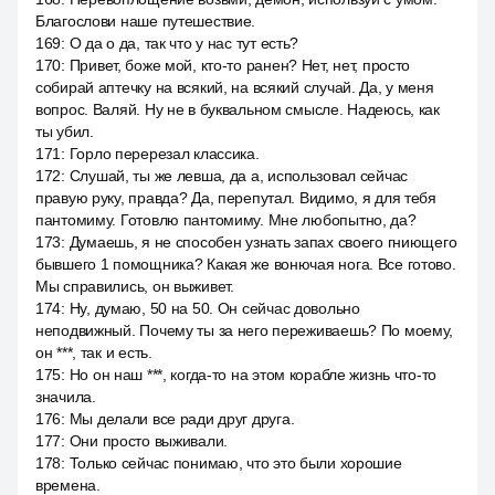
Благослови наше путешествие.
169
:
О да о да, так что у нас тут есть?
170
:
Привет, боже мой, кто-то ранен? Нет, нет, просто
собирай аптечку на всякий, на всякий случай. Да, у меня
вопрос. Валяй. Ну не в буквальном смысле. Надеюсь, как
ты убил.
171
:
Горло перерезал классика.
172
:
Слушай, ты же левша, да а, использовал сейчас
правую руку, правда? Да, перепутал. Видимо, я для тебя
пантомиму. Готовлю пантомиму. Мне любопытно, да?
173
:
Думаешь, я не способен узнать запах своего гниющего
бывшего 1 помощника? Какая же вонючая нога. Все готово.
Мы справились, он выживет.
174
:
Ну, думаю, 50 на 50. Он сейчас довольно
неподвижный. Почему ты за него переживаешь? По моему,
он ***, так и есть.
175
:
Но он наш ***, когда-то на этом корабле жизнь что-то
значила.
176
:
Мы делали все ради друг друга.
177
:
Они просто выживали.
178
:
Только сейчас понимаю, что это были хорошие
времена.