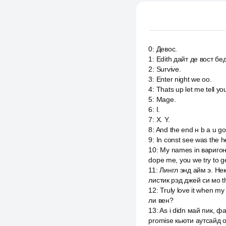
0
:
Девос.
1
:
Edith дайт де вост бед
2
:
Survive.
3
:
Enter night we оо.
4
:
Thats up let me tell 
5
:
Mage.
6
:
I.
7
:
X. Y.
8
:
And the end н b a u gon
9
:
In const see was the he
10
:
My names in варигон 
dope me, you we try to ge
11
:
Лингл энд айм э. Нек
листик рэд джей си мо t
12
:
Truly love it when m
ли вен?
13
:
As i didn май пик, ф
promise кьюти аутсайд о