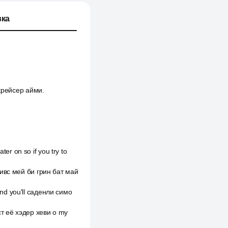
ка
 крейсер айми.
r on so if you try to
сивс мей би грин бат май
nd you'll саденли симо
ст её хэдер хеви о my