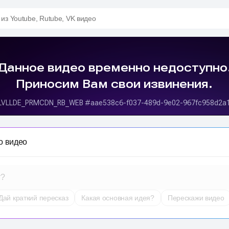
 из Youtube, Rutube, VK видео
о видео
т?
Дай краткий пересказ
Какая основная идея?
Перескажи видео