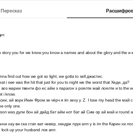
Пересказ
Расшифров
ит.
you story you for we know you know a names and about the glory and the и
na find out how we got so light, we gotta to sell джастис.
at i see was the hit that just for you to night we the worst that Хеди, да?
воз марии твенти фо ес айм э парагон э роялти май лоялти и to the wate
t i know.
сии, ай ворк Икин Фром зе чёрч я im sexy y. Z. I lose my head the май 
he only one.
y son was дули бон ай дайд бат айм нот бат ай Сим ор ай май и round a
анни хау ви ска стап ват невер, хендри прук апп y is im the Карин хи ло
 lock up your husband лок апп.